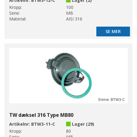
Artikelnr:
BTW3-12-C
Lager (2)
Kropp:
100
Serie:
MB
Material:
AISI 316
SE MER
SE MER
Emne: BTW3-C
TW dæksel 316 Type MB80
Artikelnr:
BTW3-11-C
Lager (29)
Kropp:
80
Serie:
MB