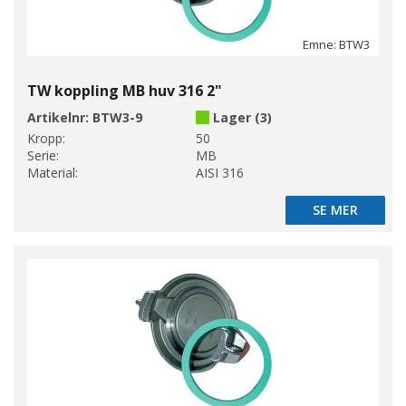
Emne: BTW3
TW koppling MB huv 316 2"
Artikelnr:
BTW3-9
Lager (3)
Kropp:
50
Serie:
MB
Material:
AISI 316
SE MER
SE MER