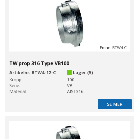
Emne: BTW4-C
TW prop 316 Type VB100
Artikelnr:
BTW4-12-C
Lager (5)
Kropp:
100
Serie:
VB
Material:
AISI 316
SE MER
SE MER