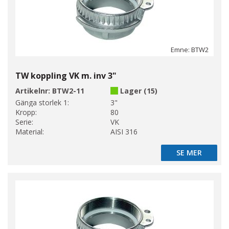
Emne: BTW2
TW koppling VK m. inv 3"
Artikelnr:
BTW2-11
Lager (15)
Gänga storlek 1:
3"
Kropp:
80
Serie:
VK
Material:
AISI 316
SE MER
SE MER