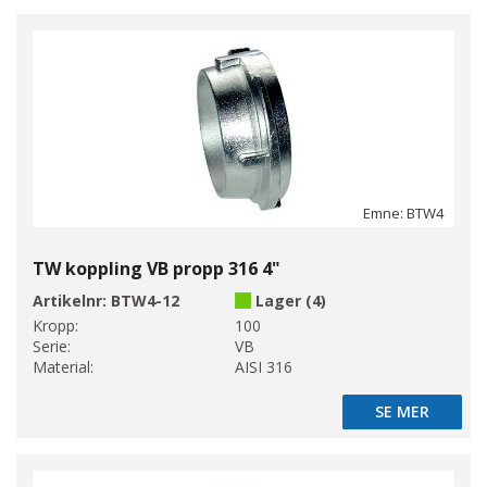
Emne: BTW4
TW koppling VB propp 316 4"
Artikelnr:
BTW4-12
Lager (4)
Kropp:
100
Serie:
VB
Material:
AISI 316
SE MER
SE MER