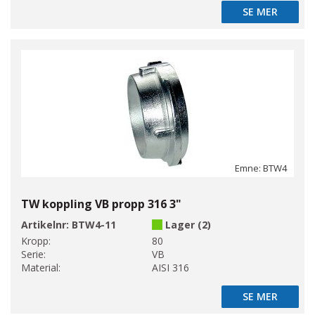
SE MER
SE MER
Emne: BTW4
TW koppling VB propp 316 3"
Artikelnr:
BTW4-11
Lager (2)
Kropp:
80
Serie:
VB
Material:
AISI 316
SE MER
SE MER