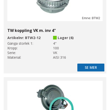
Emne: BTW2
TW koppling VK m. inv 4"
Artikelnr:
BTW2-12
Lager (6)
Gänga storlek 1:
4"
Kropp:
100
Serie:
VK
Material:
AISI 316
SE MER
SE MER