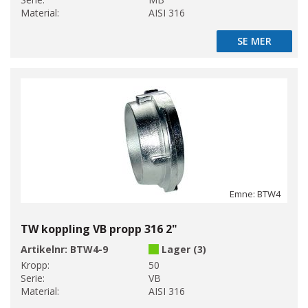
Material:
AISI 316
SE MER
SE MER
Emne: BTW4
TW koppling VB propp 316 2"
Artikelnr:
BTW4-9
Lager (3)
Kropp:
50
Serie:
VB
Material:
AISI 316