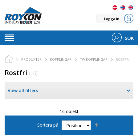
Logga in
SÖK
PRODUKTER
KOPPLINGAR
TW KOPPLINGAR
ROSTFRI
Rostfri
(16)
View all filters
16 objekt
Sätt
Sortera på
fallande
sortering