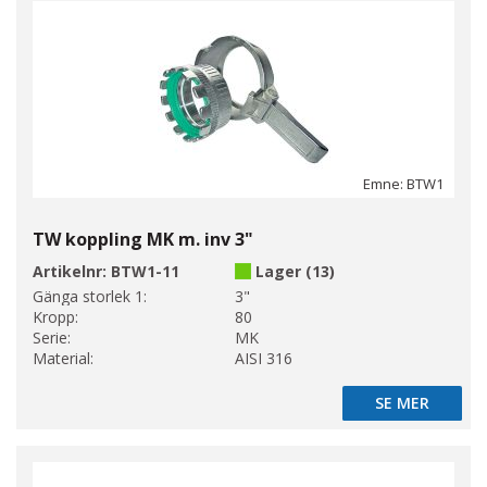
Emne: BTW1
TW koppling MK m. inv 3"
Artikelnr:
BTW1-11
Lager (13)
Gänga storlek 1:
3"
Kropp:
80
Serie:
MK
Material:
AISI 316
SE MER
SE MER