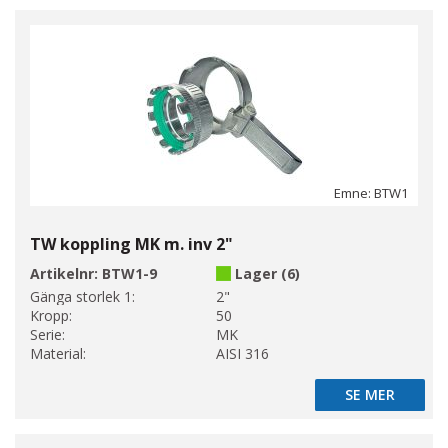
Emne: BTW1
TW koppling MK m. inv 2"
Artikelnr:
BTW1-9
Lager (6)
Gänga storlek 1:
2"
Kropp:
50
Serie:
MK
Material:
AISI 316
SE MER
SE MER