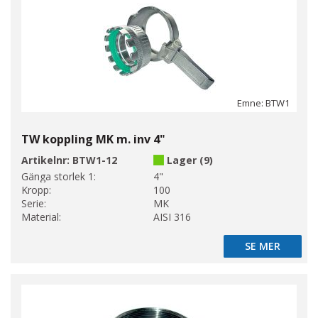
Emne: BTW1
TW koppling MK m. inv 4"
Artikelnr:
BTW1-12
Lager (9)
Gänga storlek 1:
4"
Kropp:
100
Serie:
MK
Material:
AISI 316
SE MER
SE MER