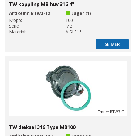
TW koppling MB huv 316 4"
Artikelnr:
BTW3-12
Lager (1)
Kropp:
100
Serie:
MB
Material:
AISI 316
SE MER
SE MER
Emne: BTW3-C
TW dæksel 316 Type MB100