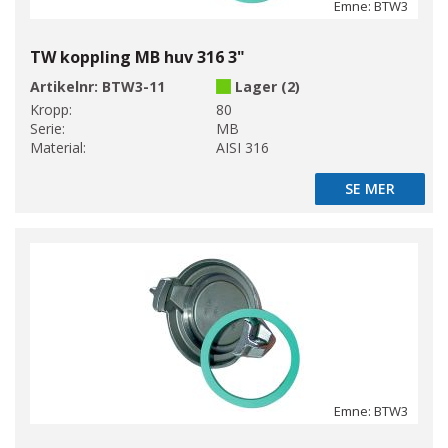
Emne: BTW3
TW koppling MB huv 316 3"
Artikelnr:
BTW3-11
Lager (2)
Kropp:
80
Serie:
MB
Material:
AISI 316
SE MER
SE MER
Emne: BTW3