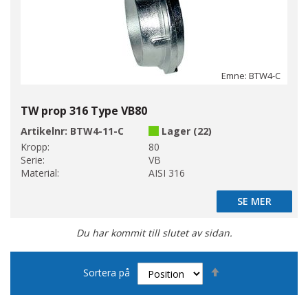
Emne: BTW4-C
TW prop 316 Type VB80
Artikelnr:
BTW4-11-C
Lager (22)
Kropp:
80
Serie:
VB
Material:
AISI 316
SE MER
SE MER
Du har kommit till slutet av sidan.
Sätt
Sortera på
fallande
sortering