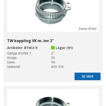
Emne: BTW2
TW koppling VK m. inv 2"
Artikelnr:
BTW2-9
Lager (91)
Gänga storlek 1:
2"
Kropp:
50
Serie:
VK
Material:
AISI 316
SE MER
SE MER