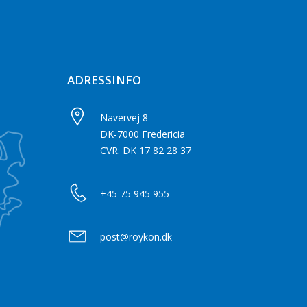
ADRESSINFO
Navervej 8
DK-7000 Fredericia
CVR: DK 17 82 28 37
+45 75 945 955
post@roykon.dk