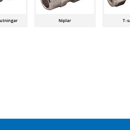
lutningar
Niplar
T-s