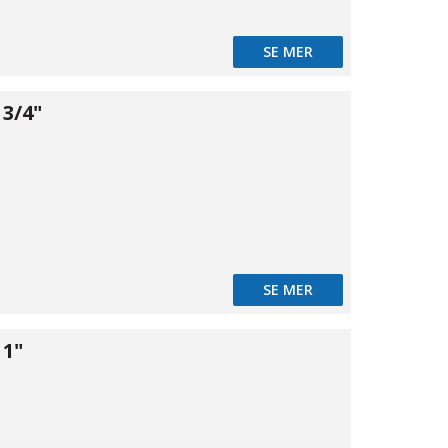
SE MER
3/4"
12
SE MER
 1"
08