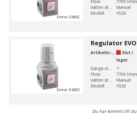
Flow:
7700 l/min
Vatten dränering:
Manuel
Modell:
Y020
Emne: E480C
Regulator EVO
Artikelnr:
E480-6-3C-
Slut i
lager
Gänga storlek 1:
1"
Flow:
7700 l/min
Vatten dränering:
Manuel
Modell:
Y020
Emne: E480C
Du har kommit till slu