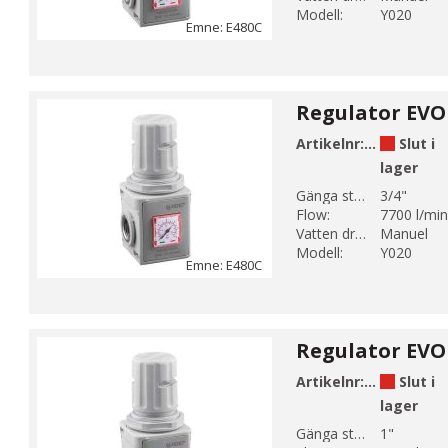
Modell:
Y020
Emne: E480C
Regulator EVO 
Artikelnr:
E480-5-3C-
Slut i
lager
Gänga storlek 1:
3/4"
Flow:
7700 l/min
Vatten dränering:
Manuel
Modell:
Y020
Emne: E480C
Regulator EVO
Artikelnr:
E480-6-3C-
Slut i
lager
Gänga storlek 1:
1"