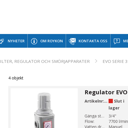
NYHETER
OM ROYKON
KONTAKTA OSS
ME
FILTER, REGULATOR OCH SMÖRJAPPARATER
EVO SERIE 3
4 objekt
Regulator EVO 
Artikelnr:
E480-5-3C-
Slut i
lager
Gänga storlek 1:
3/4"
Flow:
7700 l/min
Vatten dränering:
Manuel