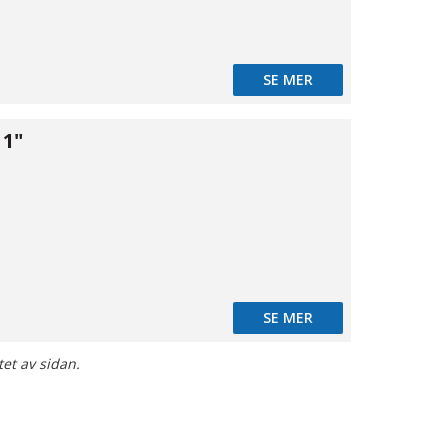
SE MER
 1"
12
SE MER
tet av sidan.