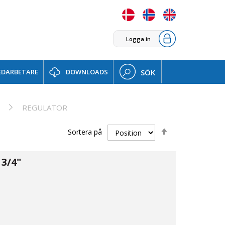
Logga in
DARBETARE
DOWNLOADS
SÖK
REGULATOR
Sätt
Sortera på
fallande
sortering
3/4"
08