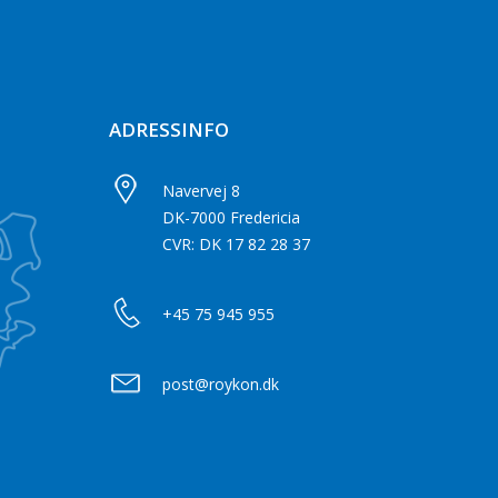
ADRESSINFO
Navervej 8
DK-7000 Fredericia
CVR: DK 17 82 28 37
+45 75 945 955
post@roykon.dk