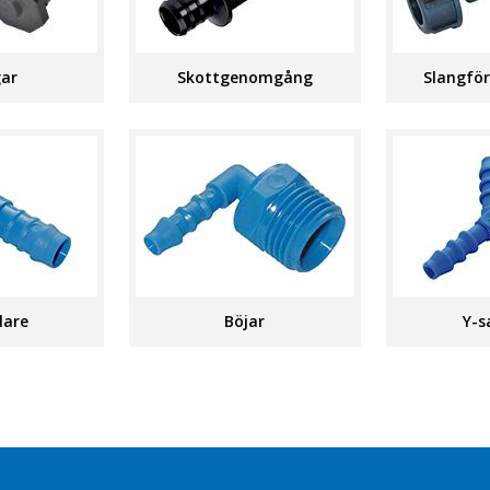
gar
Skottgenomgång
Slangför
lare
Böjar
Y-s