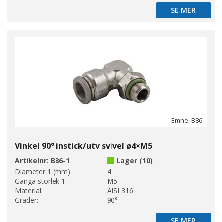
SE MER
SE MER
Emne: B86
Vinkel 90° instick/utv svivel ø4×M5
Artikelnr:
B86-1
Lager (10)
Diameter 1 (mm):
4
Gänga storlek 1:
M5
Material:
AISI 316
Grader:
90°
SE MER
SE MER