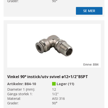
Grader:
90°
SE MER
SE MER
Emne: B84
Vinkel 90° instick/utv svivel ø12×1/2"BSPT
Artikelnr:
B84-10
Lager (11)
Diameter 1 (mm):
12
Gänga storlek 1:
1/2"
Material:
AISI 316
Grader:
90°