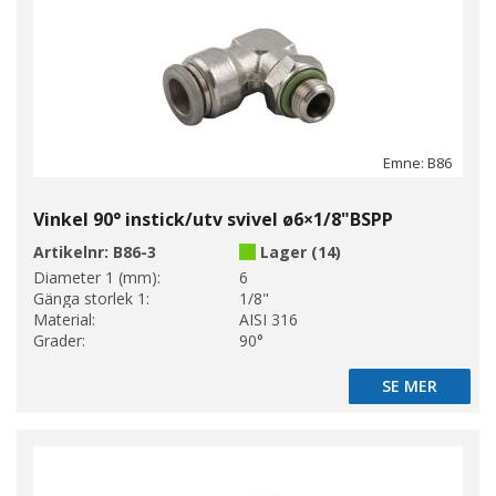
Emne: B86
Vinkel 90° instick/utv svivel ø6×1/8"BSPP
Artikelnr:
B86-3
Lager (14)
Diameter 1 (mm):
6
Gänga storlek 1:
1/8"
Material:
AISI 316
Grader:
90°
SE MER
SE MER