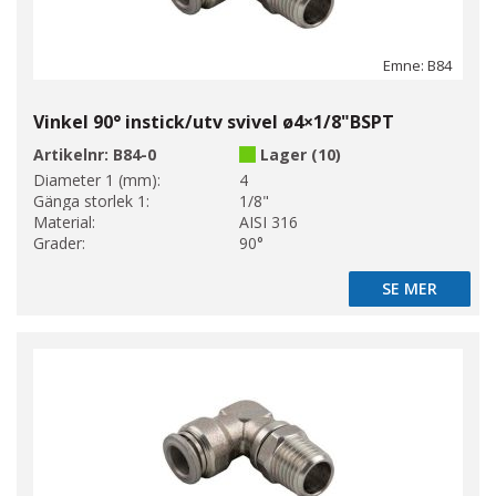
Emne: B84
Vinkel 90° instick/utv svivel ø4×1/8"BSPT
Artikelnr:
B84-0
Lager (10)
Diameter 1 (mm):
4
Gänga storlek 1:
1/8"
Material:
AISI 316
Grader:
90°
SE MER
SE MER