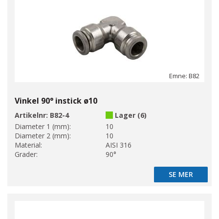
Emne: B82
Vinkel 90° instick ø10
Artikelnr:
B82-4
Lager (6)
Diameter 1 (mm):
10
Diameter 2 (mm):
10
Material:
AISI 316
Grader:
90°
SE MER
SE MER