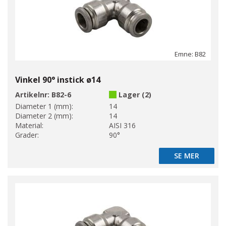
Emne: B82
Vinkel 90° instick ø14
Artikelnr:
B82-6
Lager (2)
Diameter 1 (mm):
14
Diameter 2 (mm):
14
Material:
AISI 316
Grader:
90°
SE MER
SE MER