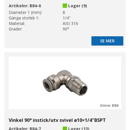
Artikelnr:
B84-6
Lager (9)
Diameter 1 (mm):
8
Gänga storlek 1:
1/4"
Material:
AISI 316
Grader:
90°
SE MER
SE MER
Emne: B84
Vinkel 90° instick/utv svivel ø10×1/4"BSPT
Artikelnr:
B84-7
Lager (13)