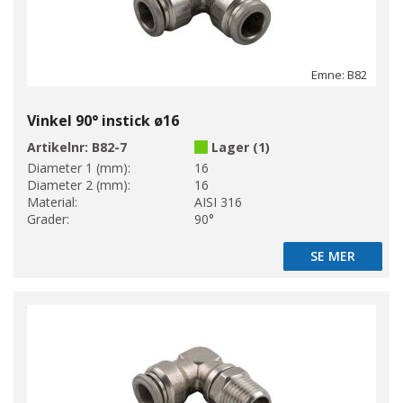
Emne: B82
Vinkel 90° instick ø16
Artikelnr:
B82-7
Lager (1)
Diameter 1 (mm):
16
Diameter 2 (mm):
16
Material:
AISI 316
Grader:
90°
SE MER
SE MER