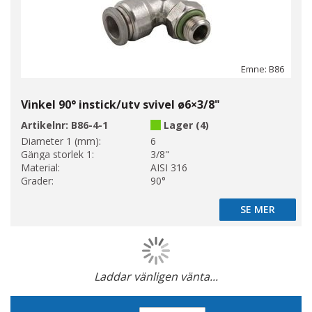
Emne: B86
Vinkel 90° instick/utv svivel ø6×3/8"
Artikelnr:
B86-4-1
Lager (4)
Diameter 1 (mm):
6
Gänga storlek 1:
3/8"
Material:
AISI 316
Grader:
90°
SE MER
SE MER
Laddar vänligen vänta...
Page
Sätt