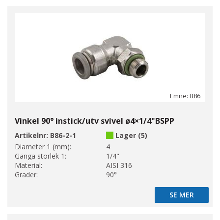
Emne: B86
Vinkel 90° instick/utv svivel ø4×1/4"BSPP
Artikelnr:
B86-2-1
Lager (5)
Diameter 1 (mm):
4
Gänga storlek 1:
1/4"
Material:
AISI 316
Grader:
90°
SE MER
SE MER