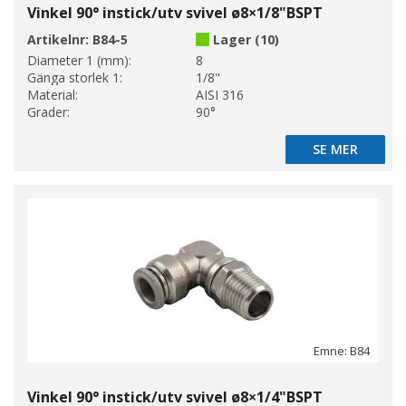
Vinkel 90° instick/utv svivel ø8×1/8"BSPT
Artikelnr:
B84-5
Lager (10)
Diameter 1 (mm):
8
Gänga storlek 1:
1/8"
Material:
AISI 316
Grader:
90°
SE MER
SE MER
Emne: B84
Vinkel 90° instick/utv svivel ø8×1/4"BSPT