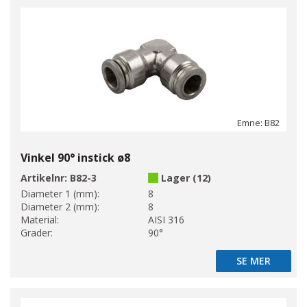
Emne: B82
Vinkel 90° instick ø8
Artikelnr:
B82-3
Lager (12)
Diameter 1 (mm):
8
Diameter 2 (mm):
8
Material:
AISI 316
Grader:
90°
SE MER
SE MER