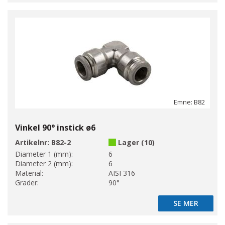
Emne: B82
Vinkel 90° instick ø6
Artikelnr:
B82-2
Lager (10)
Diameter 1 (mm):
6
Diameter 2 (mm):
6
Material:
AISI 316
Grader:
90°
SE MER
SE MER