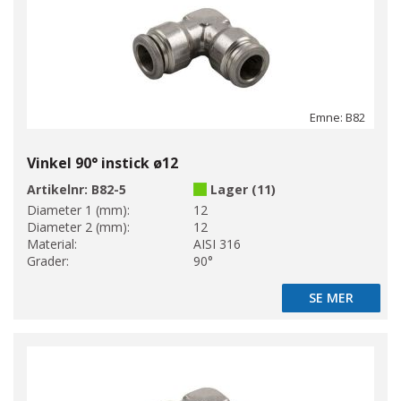
Emne: B82
Vinkel 90° instick ø12
Artikelnr:
B82-5
Lager (11)
Diameter 1 (mm):
12
Diameter 2 (mm):
12
Material:
AISI 316
Grader:
90°
SE MER
SE MER