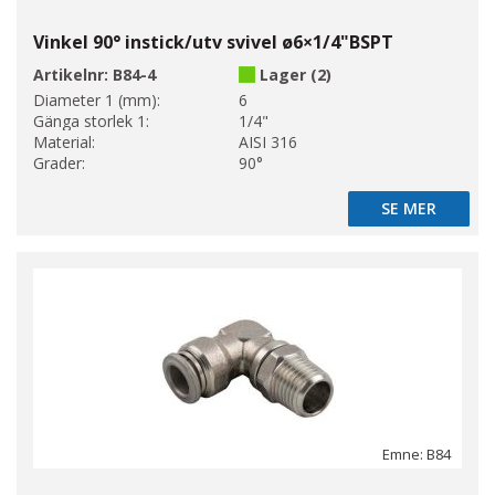
Vinkel 90° instick/utv svivel ø6×1/4"BSPT
Artikelnr:
B84-4
Lager (2)
Diameter 1 (mm):
6
Gänga storlek 1:
1/4"
Material:
AISI 316
Grader:
90°
SE MER
SE MER
Emne: B84