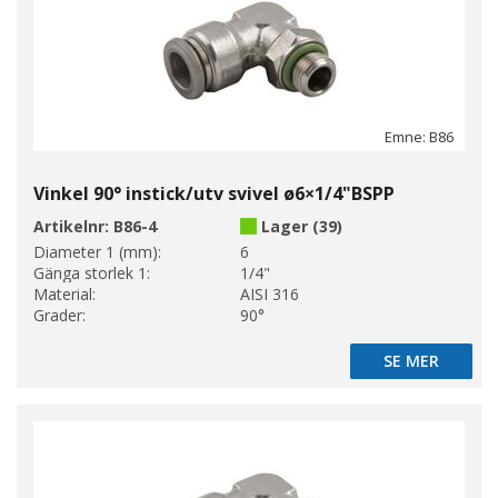
Emne: B86
Vinkel 90° instick/utv svivel ø6×1/4"BSPP
Artikelnr:
B86-4
Lager (39)
Diameter 1 (mm):
6
Gänga storlek 1:
1/4"
Material:
AISI 316
Grader:
90°
SE MER
SE MER