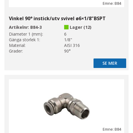
Emne: B84
Vinkel 90° instick/utv svivel ø6×1/8"BSPT
Artikelnr:
B84-3
Lager (12)
Diameter 1 (mm):
6
Gänga storlek 1:
1/8"
Material:
AISI 316
Grader:
90°
SE MER
SE MER
Emne: B84