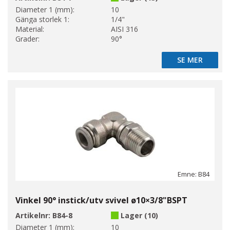
Diameter 1 (mm):
10
Gänga storlek 1:
1/4"
Material:
AISI 316
Grader:
90°
SE MER
SE MER
Emne: B84
Vinkel 90° instick/utv svivel ø10×3/8"BSPT
Artikelnr:
B84-8
Lager (10)
Diameter 1 (mm):
10