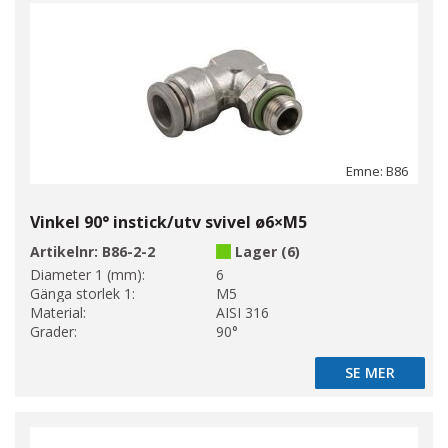
Emne: B86
Vinkel 90° instick/utv svivel ø6×M5
Artikelnr:
B86-2-2
Lager (6)
Diameter 1 (mm):
6
Gänga storlek 1:
M5
Material:
AISI 316
Grader:
90°
SE MER
SE MER