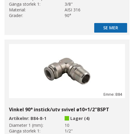
Gänga storlek 1:
3/8"
Material:
AISI 316
Grader:
90°
SE MER
SE MER
Emne: B84
Vinkel 90° instick/utv svivel ø10×1/2"BSPT
Artikelnr:
B84-8-1
Lager (4)
Diameter 1 (mm):
10
Gänga storlek 1:
1/2"