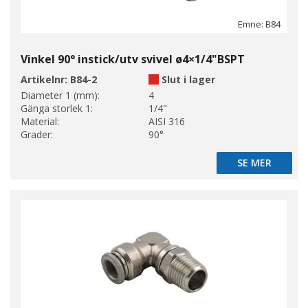
Emne: B84
Vinkel 90° instick/utv svivel ø4×1/4"BSPT
Artikelnr:
B84-2
Slut i lager
Diameter 1 (mm):
4
Gänga storlek 1:
1/4"
Material:
AISI 316
Grader:
90°
SE MER
SE MER