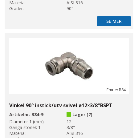
Material:
AISI 316
Grader:
90°
SE MER
SE MER
Emne: B84
Vinkel 90° instick/utv svivel ø12×3/8"BSPT
Artikelnr:
B84-9
Lager (7)
Diameter 1 (mm):
12
Gänga storlek 1:
3/8"
Material:
AISI 316