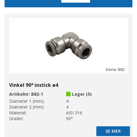
sortering
Emne: B82
Vinkel 90° instick ø4
Artikelnr:
B82-1
Lager (5)
Diameter 1 (mm):
4
Diameter 2 (mm):
4
Material:
AISI 316
Grader:
90°
SE MER
SE MER