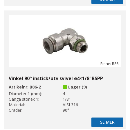
Emne: B86
Vinkel 90° instick/utv svivel ø4×1/8"BSPP
Artikelnr:
B86-2
Lager (9)
Diameter 1 (mm):
4
Gänga storlek 1:
1/8"
Material:
AISI 316
Grader:
90°
SE MER
SE MER