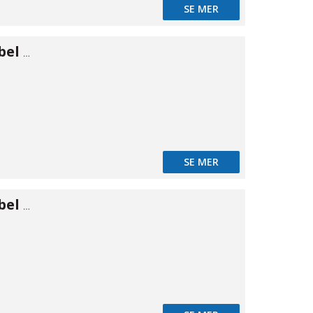
SE MER
Banjobult dubbel 1/8"
d
SE MER
Banjobult dubbel 1/4"
d