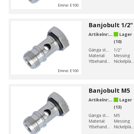
Emne: E100
Banjobult 1/2"
Artikelnr:
E100-5
Lager
(10)
Gänga storlek 1:
1/2"
Material:
Messing
Ytbehandling:
Nickelplätera
Emne: E100
Banjobult M5
Artikelnr:
E100-1
Lager
(13)
Gänga storlek 1:
M5
Material:
Messing
Ytbehandling:
Nickelplätera