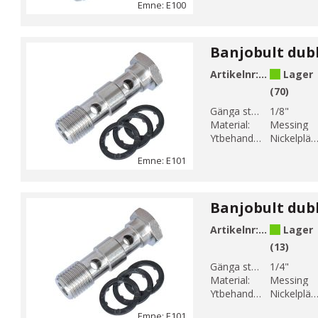
Emne: E100
Artikelnr:
E101-1
Lager
(70)
Gänga storlek 1:
1/8"
Material:
Messing
Ytbehandling:
Nickelplätera
Emne: E101
Artikelnr:
E101-2
Lager
(13)
Gänga storlek 1:
1/4"
Material:
Messing
Ytbehandling:
Nickelplätera
Emne: E101