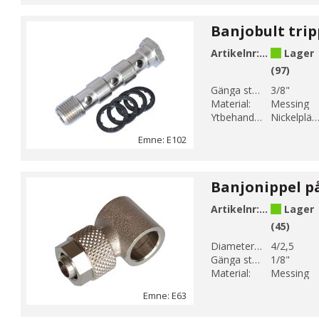
Artikelnr:
E102-3
Lager
(97)
Gänga storlek 1:
3/8"
Material:
Messing
Ytbehandling:
Nickelplätera
Emne: E102
Artikelnr:
E63-18
Lager
(45)
Diameter 1 (mm):
4/2,5
Gänga storlek 1:
1/8"
Material:
Messing
Emne: E63