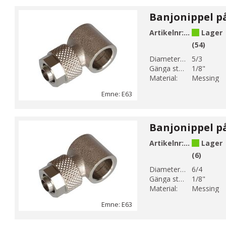
Artikelnr:
E63-3
Lager
(54)
Diameter 1 (mm):
5/3
Gänga storlek 1:
1/8"
Material:
Messing
Emne: E63
Artikelnr:
E63-6
Lager
(6)
Diameter 1 (mm):
6/4
Gänga storlek 1:
1/8"
Material:
Messing
Emne: E63