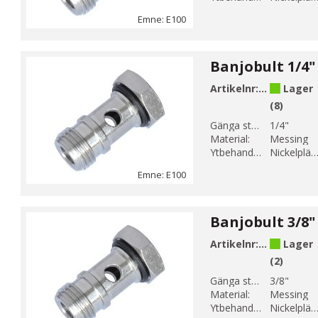
Emne: E100
Banjobult 1/4"
Artikelnr:
E100-3
Lager
(8)
Gänga storlek 1:
1/4"
Material:
Messing
Ytbehandling:
Nickelplätera
Emne: E100
Banjobult 3/8"
Artikelnr:
E100-4
Lager
(2)
Gänga storlek 1:
3/8"
Material:
Messing
Ytbehandling:
Nickelplätera