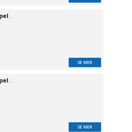
Banjobult trippel 1/8"
d
SE MER
Banjobult trippel 1/4"
d
SE MER