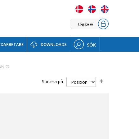
Logga in
DARBETARE
DOWNLOADS
SÖK
ANJO
Sätt
Sortera på
fallande
sortering
d