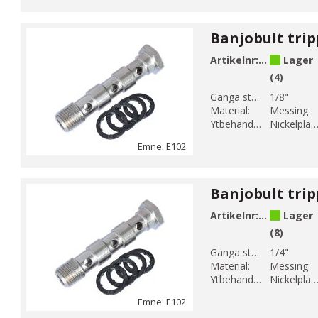
Artikelnr:
E102-1
Lager
(4)
Gänga storlek 1:
1/8"
Material:
Messing
Ytbehandling:
Nickelplätera
Emne: E102
Artikelnr:
E102-2
Lager
(8)
Gänga storlek 1:
1/4"
Material:
Messing
Ytbehandling:
Nickelplätera
Emne: E102