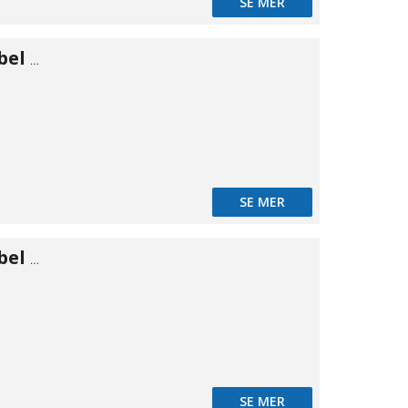
SE MER
Banjobult dubbel 3/8"
d
SE MER
Banjobult dubbel 1/2"
d
SE MER