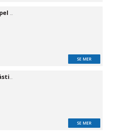
Banjobult trippel 3/8"
d
SE MER
Banjonippel påstick MS single 4/2,5×1/8"
SE MER