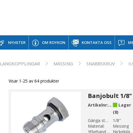
NYHETER
OM ROYKON
KONTAKTA OSS
ME
SLANGKOPPLINGAR
MÄSSING
SNABBSKRUV
B
Visar 1-25 av 64 produkter
Banjobult 1/8"
Artikelnr:
E100-2
Lager
(8)
Gänga storlek 1:
1/8"
Material:
Messing
Ytbehandling:
Nickelplätera