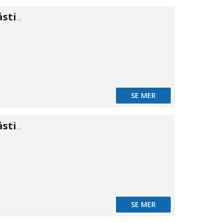
Banjonippel påstick MS single 5/3×1/8"
SE MER
Banjonippel påstick MS single 6/4×1/8"
SE MER