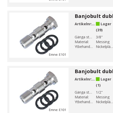
Artikelnr:
E101-3
Lager
(39)
Gänga storlek 1:
3/8"
Material:
Messing
Ytbehandling:
Nickelplätera
Emne: E101
Artikelnr:
E101-4
Lager
(1)
Gänga storlek 1:
1/2"
Material:
Messing
Ytbehandling:
Nickelplätera
Emne: E101