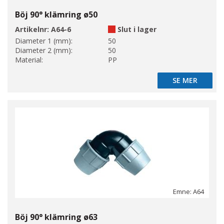
Böj 90° klämring ø50
Artikelnr:
A64-6
Slut i lager
Diameter 1 (mm):
50
Diameter 2 (mm):
50
Material:
PP
SE MER
SE MER
Emne: A64
Böj 90° klämring ø63