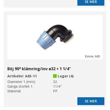
SE MER
SE MER
Emne: A65
Böj 90° klämring/inv ø32 × 1 1/4"
Artikelnr:
A65-11
Lager (4)
Diameter 1 (mm):
32
Gänga storlek 1:
11/4"
Material:
PP
SE MER
SE MER