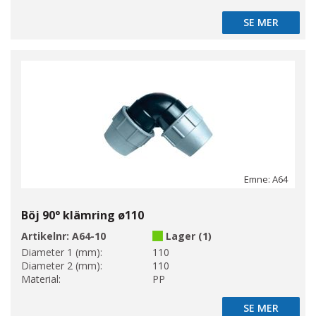
SE MER
SE MER
Emne: A64
Böj 90° klämring ø110
Artikelnr:
A64-10
Lager (1)
Diameter 1 (mm):
110
Diameter 2 (mm):
110
Material:
PP
SE MER
SE MER