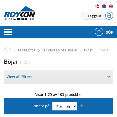
Logga in
SÖK
PRODUKTER
KLÄMRINGSKOPPLINGAR
PLAST
BÖJAR
Böjar
(105)
View all filters
Visar 1-25 av 105 produkter
Sätt
Sortera på
fallande
sortering