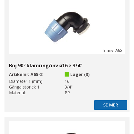
Emne: A65
Böj 90° klämring/inv ø16 × 3/4"
Artikelnr:
A65-2
Lager (3)
Diameter 1 (mm):
16
Gänga storlek 1:
3/4"
Material:
PP
SE MER
SE MER