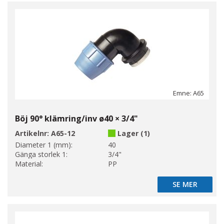
Emne: A65
Böj 90° klämring/inv ø40 × 3/4"
Artikelnr:
A65-12
Lager (1)
Diameter 1 (mm):
40
Gänga storlek 1:
3/4"
Material:
PP
SE MER
SE MER