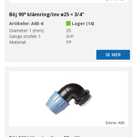
Böj 90° klämring/inv ø25 × 3/4"
Artikelnr:
A65-6
Lager (14)
Diameter 1 (mm):
25
Gänga storlek 1:
3/4"
Material:
PP
SE MER
SE MER
Emne: A65