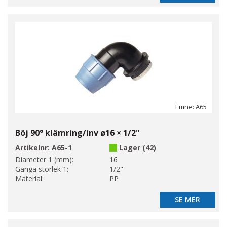
Emne: A65
Böj 90° klämring/inv ø16 × 1/2"
Artikelnr:
A65-1
Lager (42)
Diameter 1 (mm):
16
Gänga storlek 1:
1/2"
Material:
PP
SE MER
SE MER