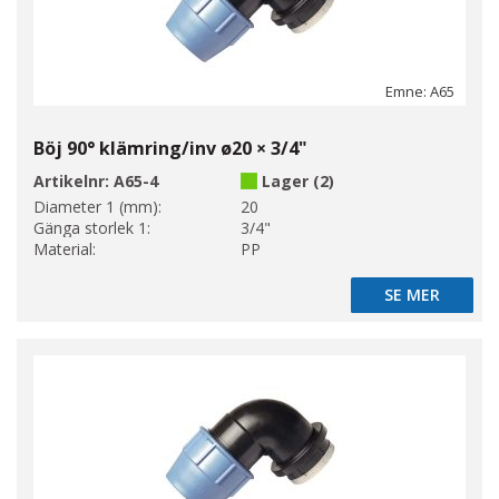
Emne: A65
Böj 90° klämring/inv ø20 × 3/4"
Artikelnr:
A65-4
Lager (2)
Diameter 1 (mm):
20
Gänga storlek 1:
3/4"
Material:
PP
SE MER
SE MER