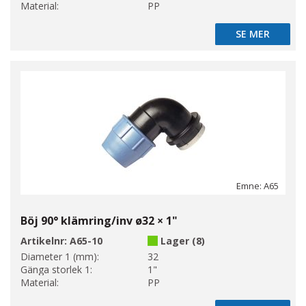
Material:
PP
SE MER
SE MER
Emne: A65
Böj 90° klämring/inv ø32 × 1"
Artikelnr:
A65-10
Lager (8)
Diameter 1 (mm):
32
Gänga storlek 1:
1"
Material:
PP