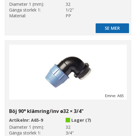
Diameter 1 (mm):
32
Gänga storlek 1:
1/2"
Material:
PP
SE MER
SE MER
Emne: A65
Böj 90° klämring/inv ø32 × 3/4"
Artikelnr:
A65-9
Lager (7)
Diameter 1 (mm):
32
Gänga storlek 1:
3/4"