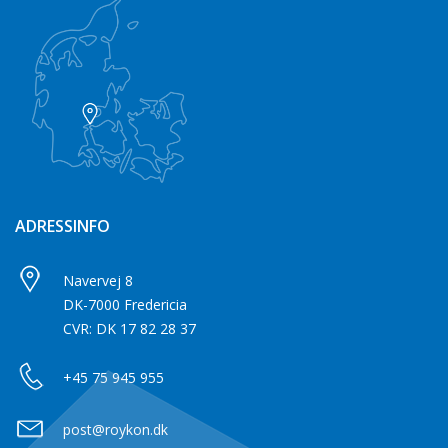
ADRESSINFO
Navervej 8
DK-7000 Fredericia
CVR: DK 17 82 28 37
+45 75 945 955
post@roykon.dk