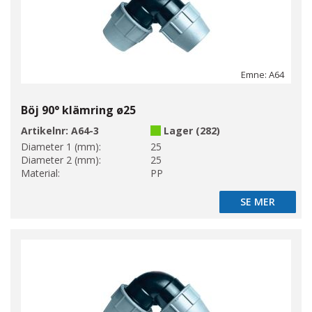
Emne: A64
Böj 90° klämring ø25
Artikelnr:
A64-3
Lager (282)
Diameter 1 (mm):
25
Diameter 2 (mm):
25
Material:
PP
SE MER
SE MER