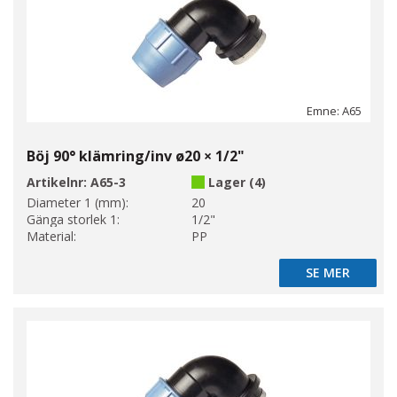
Emne: A65
Böj 90° klämring/inv ø20 × 1/2"
Artikelnr:
A65-3
Lager (4)
Diameter 1 (mm):
20
Gänga storlek 1:
1/2"
Material:
PP
SE MER
SE MER