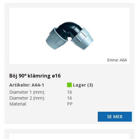
Emne: A64
Böj 90° klämring ø16
Artikelnr:
A64-1
Lager (3)
Diameter 1 (mm):
16
Diameter 2 (mm):
16
Material:
PP
SE MER
SE MER