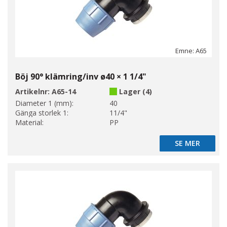
Emne: A65
Böj 90° klämring/inv ø40 × 1 1/4"
Artikelnr:
A65-14
Lager (4)
Diameter 1 (mm):
40
Gänga storlek 1:
11/4"
Material:
PP
SE MER
SE MER