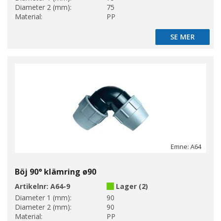
Diameter 2 (mm):
75
Material:
PP
SE MER
SE MER
Emne: A64
Böj 90° klämring ø90
Artikelnr:
A64-9
Lager (2)
Diameter 1 (mm):
90
Diameter 2 (mm):
90
Material:
PP