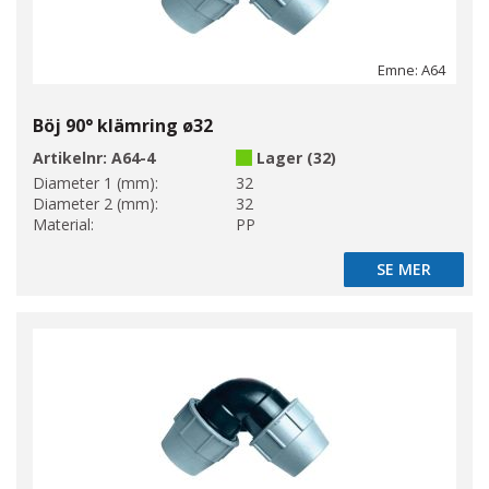
Emne: A64
Böj 90° klämring ø32
Artikelnr:
A64-4
Lager (32)
Diameter 1 (mm):
32
Diameter 2 (mm):
32
Material:
PP
SE MER
SE MER