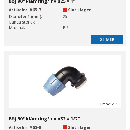
Böj 90° klämring/inv ø25 × 1"
Artikelnr:
A65-7
Slut i lager
Diameter 1 (mm):
25
Gänga storlek 1:
1"
Material:
PP
SE MER
SE MER
Emne: A65
Böj 90° klämring/inv ø32 × 1/2"
Artikelnr:
A65-8
Slut i lager