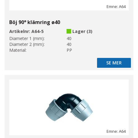
Emne: A64
Böj 90° klämring ø40
Artikelnr:
A64-5
Lager (3)
Diameter 1 (mm):
40
Diameter 2 (mm):
40
Material:
PP
SE MER
SE MER
Emne: A64