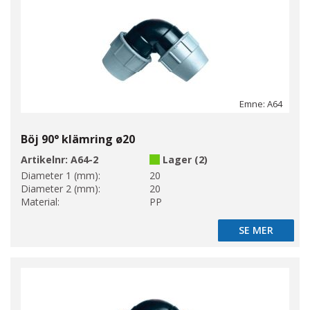
Emne: A64
Böj 90° klämring ø20
Artikelnr:
A64-2
Lager (2)
Diameter 1 (mm):
20
Diameter 2 (mm):
20
Material:
PP
SE MER
SE MER