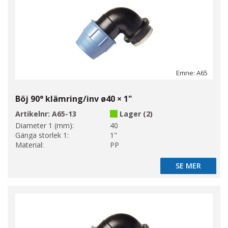
Emne: A65
Böj 90° klämring/inv ø40 × 1"
Artikelnr:
A65-13
Lager (2)
Diameter 1 (mm):
40
Gänga storlek 1:
1"
Material:
PP
SE MER
SE MER