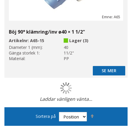
Emne: A65
Böj 90° klämring/inv ø40 × 1 1/2"
Artikelnr:
A65-15
Lager (3)
Diameter 1 (mm):
40
Gänga storlek 1:
11/2"
Material:
PP
SE MER
SE MER
Laddar vänligen vänta...
Page
Sätt
Sortera på
fallande
sortering