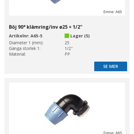
Emne: A65
Böj 90° klämring/inv ø25 × 1/2"
Artikelnr:
A65-5
Lager (5)
Diameter 1 (mm):
25
Gänga storlek 1:
1/2"
Material:
PP
SE MER
SE MER
Emne: A65