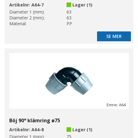
Artikelnr:
A64-7
Lager (1)
Diameter 1 (mm):
63
Diameter 2 (mm):
63
Material:
PP
SE MER
SE MER
Emne: A64
Böj 90° klämring ø75
Artikelnr:
A64-8
Lager (1)
Diameter 1 (mm):
75