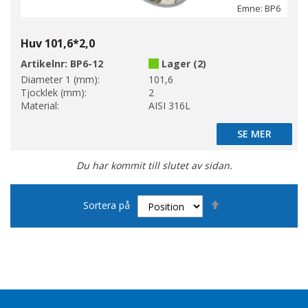
Emne: BP6
Huv 101,6*2,0
Artikelnr:
BP6-12
Lager (2)
Diameter 1 (mm):
101,6
Tjocklek (mm):
2
Material:
AISI 316L
SE MER
SE MER
Du har kommit till slutet av sidan.
Sätt
Sortera på
fallande
sortering