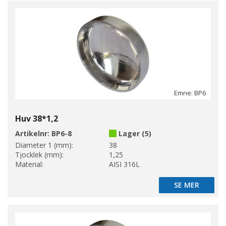
Emne: BP6
Huv 38*1,2
Artikelnr:
BP6-8
Lager (5)
Diameter 1 (mm):
38
Tjocklek (mm):
1,25
Material:
AISI 316L
SE MER
SE MER