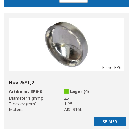
sortering
Emne: BP6
Huv 25*1,2
Artikelnr:
BP6-6
Lager (4)
Diameter 1 (mm):
25
Tjocklek (mm):
1,25
Material:
AISI 316L
SE MER
SE MER