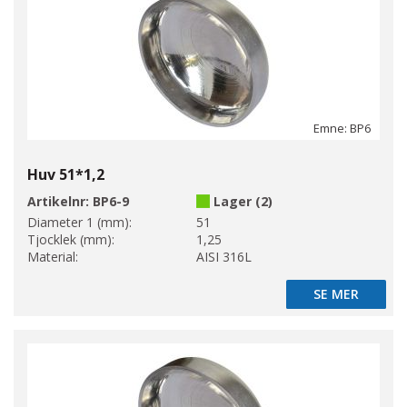
Emne: BP6
Huv 51*1,2
Artikelnr:
BP6-9
Lager (2)
Diameter 1 (mm):
51
Tjocklek (mm):
1,25
Material:
AISI 316L
SE MER
SE MER