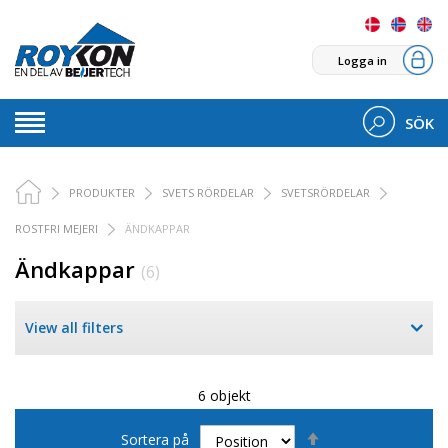
Logga in
SÖK
PRODUKTER
SVETS RÖRDELAR
SVETSRÖRDELAR
ROSTFRI MEJERI
ÄNDKAPPAR
Ändkappar
(6)
View all filters
6 objekt
Sätt
Sortera på
fallande