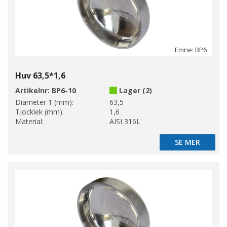
Emne: BP6
Huv 63,5*1,6
Artikelnr:
BP6-10
Lager (2)
Diameter 1 (mm):
63,5
Tjocklek (mm):
1,6
Material:
AISI 316L
SE MER
SE MER