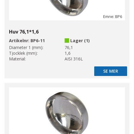
Emne: BP6
Huv 76,1*1,6
Artikelnr:
BP6-11
Lager (1)
Diameter 1 (mm):
76,1
Tjocklek (mm):
1,6
Material:
AISI 316L
SE MER
SE MER