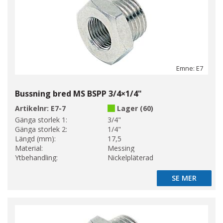
Emne: E7
Bussning bred MS BSPP 3/4×1/4"
Artikelnr:
E7-7
Lager (60)
Gänga storlek 1:
3/4"
Gänga storlek 2:
1/4"
Längd (mm):
17,5
Material:
Messing
Ytbehandling:
Nickelpläterad
SE MER
SE MER