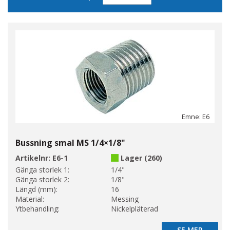
sortering
Emne: E6
Bussning smal MS 1/4×1/8"
Artikelnr:
E6-1
Lager (260)
Gänga storlek 1:
1/4"
Gänga storlek 2:
1/8"
Längd (mm):
16
Material:
Messing
Ytbehandling:
Nickelpläterad
SE MER