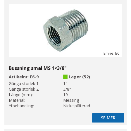
Emne: E6
Bussning smal MS 1×3/8"
Artikelnr:
E6-9
Lager (52)
Gänga storlek 1:
1"
Gänga storlek 2:
3/8"
Längd (mm):
19
Material:
Messing
Ytbehandling:
Nickelpläterad
SE MER
SE MER