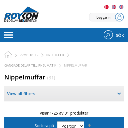
Logga in
SÖK
PRODUKTER
PNEUMATIK
GÄNGADE DELAR TILL PNEUMATIK
NIPPELMUFFAR
Nippelmuffar
(31)
View all filters
Visar 1-25 av 31 produkter
Sätt
Sortera på
fallande