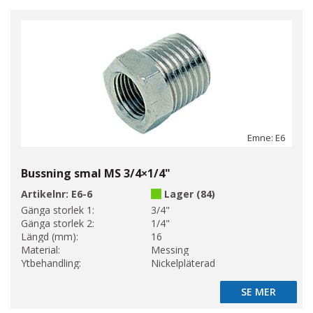
Emne: E6
Bussning smal MS 3/4×1/4"
Artikelnr:
E6-6
Lager (84)
Gänga storlek 1:
3/4"
Gänga storlek 2:
1/4"
Längd (mm):
16
Material:
Messing
Ytbehandling:
Nickelpläterad
SE MER
SE MER