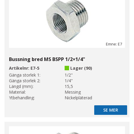
Emne: E7
Bussning bred MS BSPP 1/2×1/4"
Artikelnr:
E7-5
Lager (90)
Gänga storlek 1:
1/2"
Gänga storlek 2:
1/4"
Längd (mm):
15,5
Material:
Messing
Ytbehandling:
Nickelpläterad
SE MER
SE MER