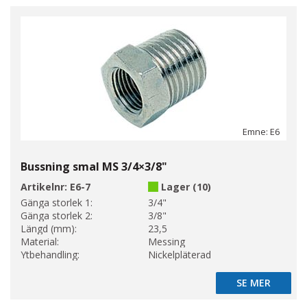
Emne: E6
Bussning smal MS 3/4×3/8"
Artikelnr:
E6-7
Lager (10)
Gänga storlek 1:
3/4"
Gänga storlek 2:
3/8"
Längd (mm):
23,5
Material:
Messing
Ytbehandling:
Nickelpläterad
SE MER
SE MER