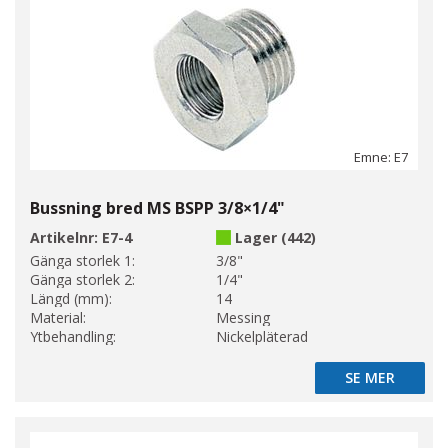
Emne: E7
Bussning bred MS BSPP 3/8×1/4"
Artikelnr:
E7-4
Lager (442)
Gänga storlek 1:
3/8"
Gänga storlek 2:
1/4"
Längd (mm):
14
Material:
Messing
Ytbehandling:
Nickelpläterad
SE MER
SE MER