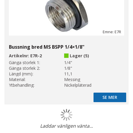
Emne: E7R
Bussning bred MS BSPP 1/4×1/8"
Artikelnr:
E7R-2
Lager (5)
Gänga storlek 1:
1/4"
Gänga storlek 2:
1/8"
Längd (mm):
11,1
Material:
Messing
Ytbehandling:
Nickelpläterad
SE MER
SE MER
Laddar vänligen vänta...
Page