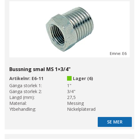
Emne: E6
Bussning smal MS 1×3/4"
Artikelnr:
E6-11
Lager (6)
Gänga storlek 1:
1"
Gänga storlek 2:
3/4"
Längd (mm):
27,5
Material:
Messing
Ytbehandling:
Nickelpläterad
SE MER
SE MER