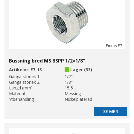
Emne: E7
Bussning bred MS BSPP 1/2×1/8"
Artikelnr:
E7-13
Lager (33)
Gänga storlek 1:
1/2"
Gänga storlek 2:
1/8"
Längd (mm):
15,5
Material:
Messing
Ytbehandling:
Nickelpläterad
SE MER
SE MER