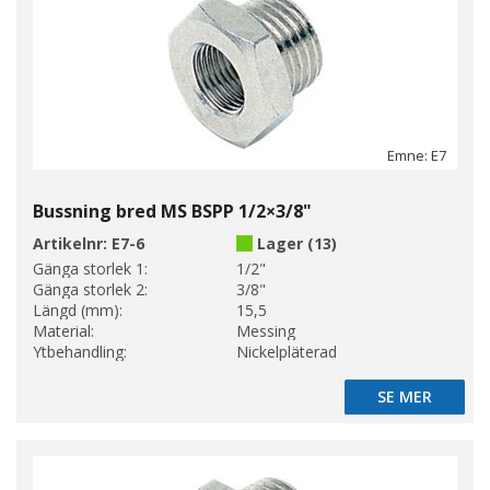
Emne: E7
Bussning bred MS BSPP 1/2×3/8"
Artikelnr:
E7-6
Lager (13)
Gänga storlek 1:
1/2"
Gänga storlek 2:
3/8"
Längd (mm):
15,5
Material:
Messing
Ytbehandling:
Nickelpläterad
SE MER
SE MER