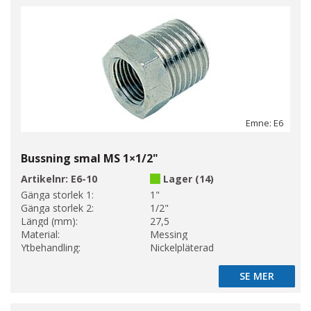
Emne: E6
Bussning smal MS 1×1/2"
Artikelnr:
E6-10
Lager (14)
Gänga storlek 1:
1"
Gänga storlek 2:
1/2"
Längd (mm):
27,5
Material:
Messing
Ytbehandling:
Nickelpläterad
SE MER
SE MER