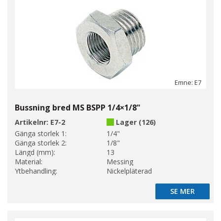
Emne: E7
Bussning bred MS BSPP 1/4×1/8"
Artikelnr:
E7-2
Lager (126)
Gänga storlek 1:
1/4"
Gänga storlek 2:
1/8"
Längd (mm):
13
Material:
Messing
Ytbehandling:
Nickelpläterad
SE MER
SE MER