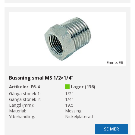
Emne: E6
Bussning smal MS 1/2×1/4"
Artikelnr:
E6-4
Lager (136)
Gänga storlek 1:
1/2"
Gänga storlek 2:
1/4"
Längd (mm):
19,5
Material:
Messing
Ytbehandling:
Nickelpläterad
SE MER
SE MER