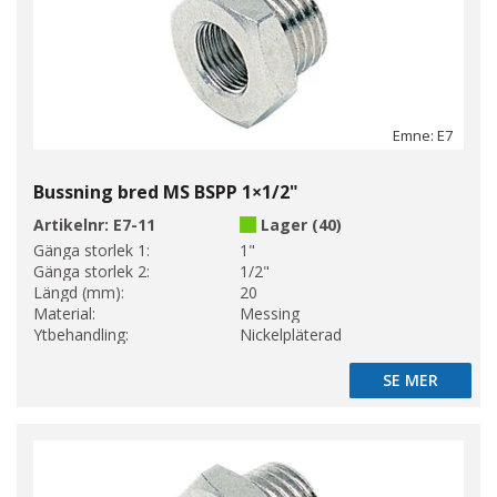
Emne: E7
Bussning bred MS BSPP 1×1/2"
Artikelnr:
E7-11
Lager (40)
Gänga storlek 1:
1"
Gänga storlek 2:
1/2"
Längd (mm):
20
Material:
Messing
Ytbehandling:
Nickelpläterad
SE MER
SE MER