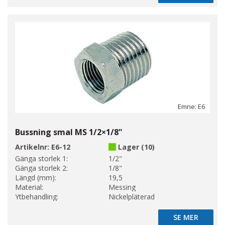
Emne: E6
Bussning smal MS 1/2×1/8"
Artikelnr:
E6-12
Lager (10)
Gänga storlek 1:
1/2"
Gänga storlek 2:
1/8"
Längd (mm):
19,5
Material:
Messing
Ytbehandling:
Nickelpläterad
SE MER
SE MER