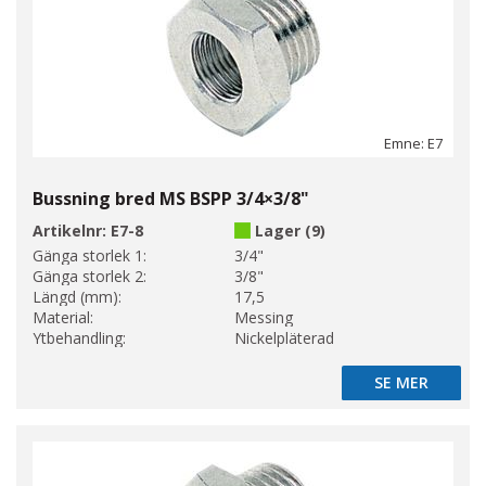
Emne: E7
Bussning bred MS BSPP 3/4×3/8"
Artikelnr:
E7-8
Lager (9)
Gänga storlek 1:
3/4"
Gänga storlek 2:
3/8"
Längd (mm):
17,5
Material:
Messing
Ytbehandling:
Nickelpläterad
SE MER
SE MER