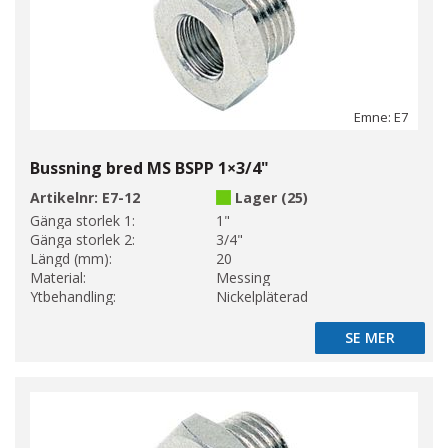
Emne: E7
Bussning bred MS BSPP 1×3/4"
Artikelnr:
E7-12
Lager (25)
Gänga storlek 1:
1"
Gänga storlek 2:
3/4"
Längd (mm):
20
Material:
Messing
Ytbehandling:
Nickelpläterad
SE MER
SE MER