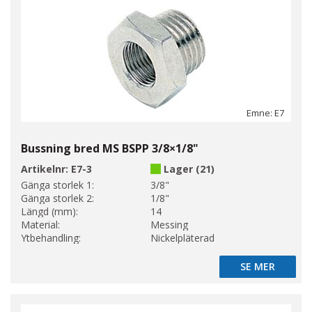
Emne: E7
Bussning bred MS BSPP 3/8×1/8"
Artikelnr:
E7-3
Lager (21)
Gänga storlek 1:
3/8"
Gänga storlek 2:
1/8"
Längd (mm):
14
Material:
Messing
Ytbehandling:
Nickelpläterad
SE MER
SE MER