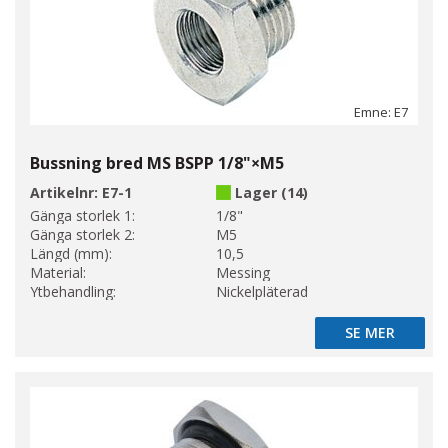
Emne: E7
Bussning bred MS BSPP 1/8"×M5
Artikelnr:
E7-1
Lager (14)
Gänga storlek 1:
1/8"
Gänga storlek 2:
M5
Längd (mm):
10,5
Material:
Messing
Ytbehandling:
Nickelpläterad
SE MER
SE MER