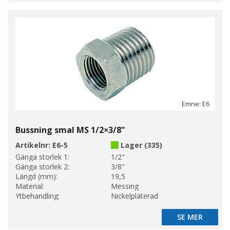
Emne: E6
Bussning smal MS 1/2×3/8"
Artikelnr:
E6-5
Lager (335)
Gänga storlek 1:
1/2"
Gänga storlek 2:
3/8"
Längd (mm):
19,5
Material:
Messing
Ytbehandling:
Nickelpläterad
SE MER
SE MER