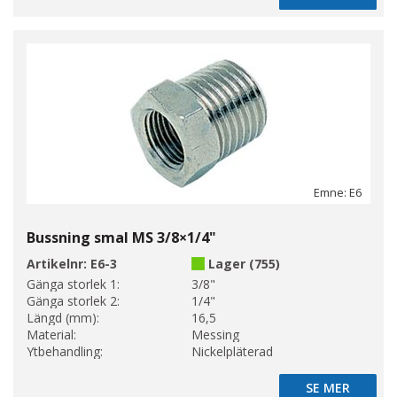
Emne: E6
Bussning smal MS 3/8×1/4"
Artikelnr:
E6-3
Lager (755)
Gänga storlek 1:
3/8"
Gänga storlek 2:
1/4"
Längd (mm):
16,5
Material:
Messing
Ytbehandling:
Nickelpläterad
SE MER
SE MER