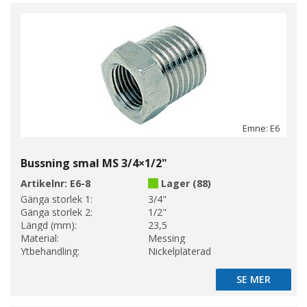
Emne: E6
Bussning smal MS 3/4×1/2"
Artikelnr:
E6-8
Lager (88)
Gänga storlek 1:
3/4"
Gänga storlek 2:
1/2"
Längd (mm):
23,5
Material:
Messing
Ytbehandling:
Nickelpläterad
SE MER
SE MER