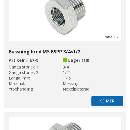
Emne: E7
Bussning bred MS BSPP 3/4×1/2"
Artikelnr:
E7-9
Lager (10)
Gänga storlek 1:
3/4"
Gänga storlek 2:
1/2"
Längd (mm):
17,5
Material:
Messing
Ytbehandling:
Nickelpläterad
SE MER
SE MER