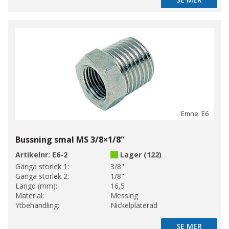
SE MER
Emne: E6
Bussning smal MS 3/8×1/8"
Artikelnr:
E6-2
Lager (122)
Gänga storlek 1:
3/8"
Gänga storlek 2:
1/8"
Längd (mm):
16,5
Material:
Messing
Ytbehandling:
Nickelpläterad
SE MER
SE MER