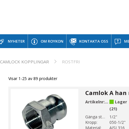
NYHETER
OM ROYKON
KONTAKTA OSS
ME
CAMLOCK KOPPLINGAR
ROSTFRI
Visar 1-25 av 89 produkter
Artikelnr:
B60-4
Lager
(21)
Gänga storlek 1:
1/2"
Kropp:
050-1/2"
Material:
AISI 316