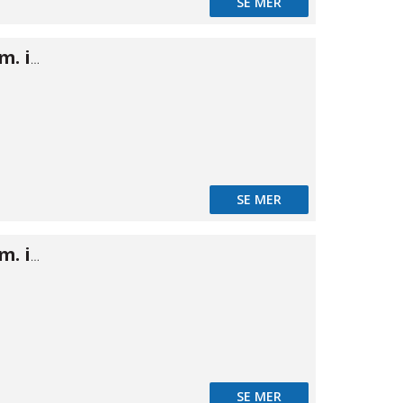
SE MER
Camlok A han m. inv 3"
SE MER
Camlok A han m. inv 4"
SE MER