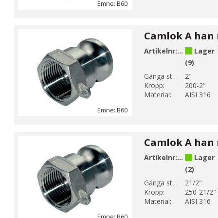
Emne: B60
Artikelnr:
B60-9
Lager
(9)
Gänga storlek 1:
2"
Kropp:
200-2"
Material:
AISI 316
Emne: B60
Artikelnr:
B60-10
Lager
(2)
Gänga storlek 1:
21/2"
Kropp:
250-21/2"
Material:
AISI 316
Emne: B60