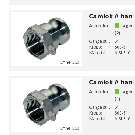
Artikelnr:
B60-13
Lager
(2)
Gänga storlek 1:
5"
Kropp:
500-5"
Material:
AISI 316
Emne: B60
Artikelnr:
B60-14
Lager
(1)
Gänga storlek 1:
6"
Kropp:
600-6"
Material:
AISI 316
Emne: B60