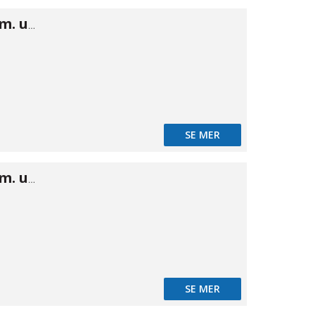
Camlok B hon m. utv gänga 1"
SE MER
Camlok B hon m. utv gänga 1 1/4"
SE MER