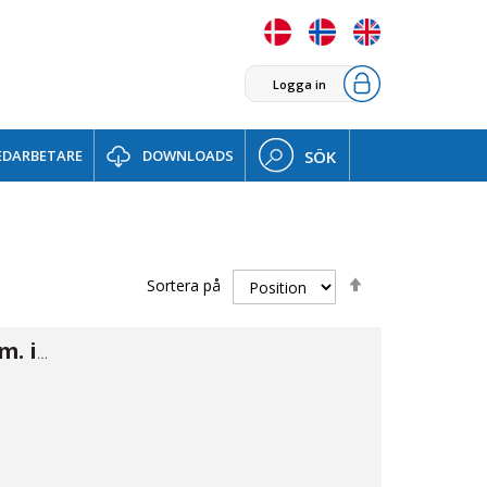
Logga in
DARBETARE
DOWNLOADS
SÖK
Sätt
Sortera på
fallande
sortering
Camlok A han m. inv 1/2"