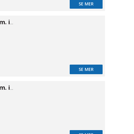
SE MER
Camlok A han m. inv 2"
SE MER
Camlok A han m. inv 2 1/2"