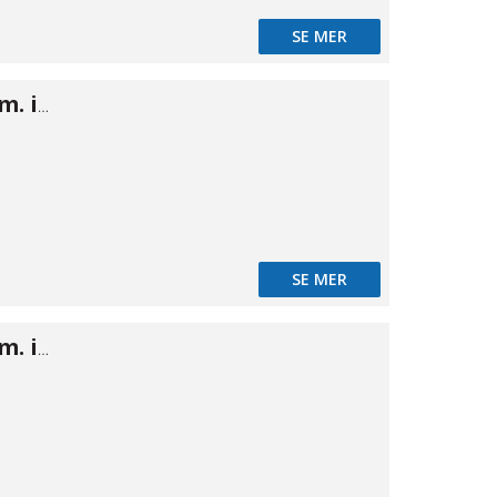
SE MER
Camlok A han m. inv 3/4"
SE MER
Camlok A han m. inv 1"