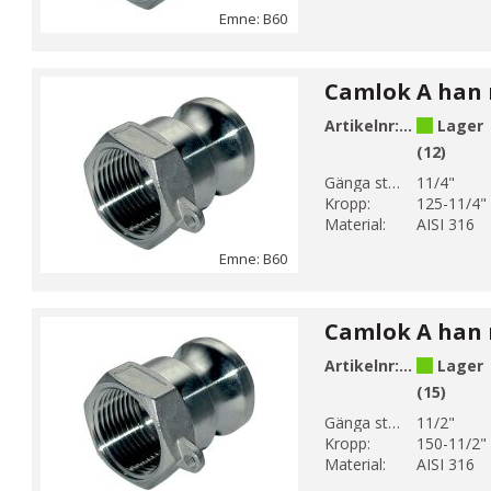
Emne: B60
Artikelnr:
B60-7
Lager
(12)
Gänga storlek 1:
11/4"
Kropp:
125-11/4"
Material:
AISI 316
Emne: B60
Artikelnr:
B60-8
Lager
(15)
Gänga storlek 1:
11/2"
Kropp:
150-11/2"
Material:
AISI 316