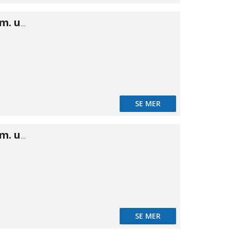
Camlok B hon m. utv gänga 1/2"
SE MER
Camlok B hon m. utv gänga 3/4"
SE MER