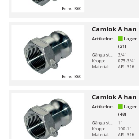
Emne: B60
Artikelnr:
B60-5
Lager
(21)
Gänga storlek 1:
3/4"
Kropp:
075-3/4"
Material:
AISI 316
Emne: B60
Artikelnr:
B60-6
Lager
(48)
Gänga storlek 1:
1"
Kropp:
100-1"
Material:
AISI 316