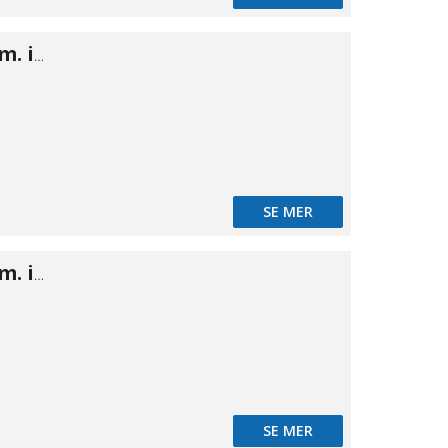
Camlok A han m. inv 5"
SE MER
Camlok A han m. inv 6"
SE MER