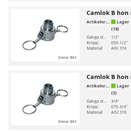
Artikelnr:
B61-4
Lager
(18)
Gänga storlek 1:
1/2"
Kropp:
050-1/2"
Material:
AISI 316
Emne: B61
Artikelnr:
B61-5
Lager
(3)
Gänga storlek 1:
3/4"
Kropp:
075-3/4"
Material:
AISI 316
Emne: B61