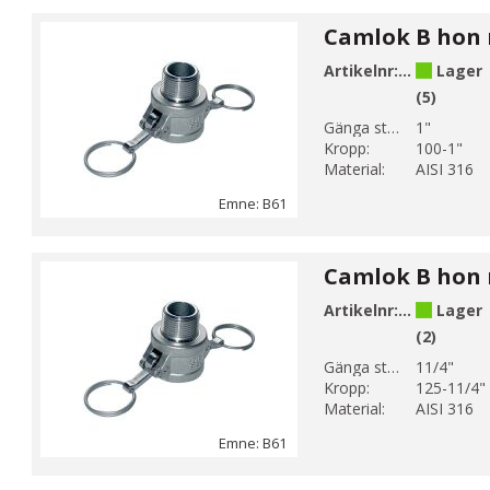
Artikelnr:
B61-6
Lager
(5)
Gänga storlek 1:
1"
Kropp:
100-1"
Material:
AISI 316
Emne: B61
Artikelnr:
B61-7
Lager
(2)
Gänga storlek 1:
11/4"
Kropp:
125-11/4"
Material:
AISI 316
Emne: B61