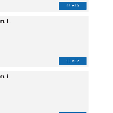
SE MER
Camlok A han m. inv 1/4"
SE MER
Camlok A han m. inv 1 1/2"