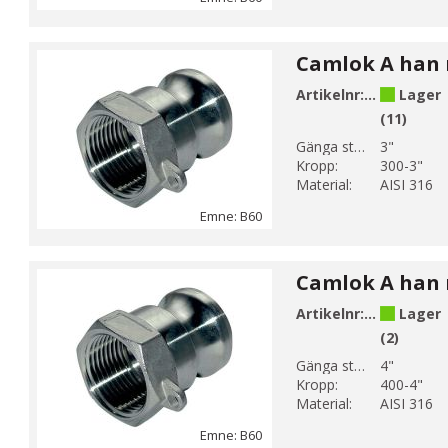
Artikelnr:
B60-11
Lager
(11)
Gänga storlek 1:
3"
Kropp:
300-3"
Material:
AISI 316
Emne: B60
Artikelnr:
B60-12
Lager
(2)
Gänga storlek 1:
4"
Kropp:
400-4"
Material:
AISI 316
Emne: B60