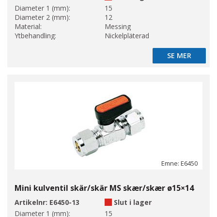
Diameter 1 (mm):
15
Diameter 2 (mm):
12
Material:
Messing
Ytbehandling:
Nickelpläterad
SE MER
SE MER
Emne: E6450
Mini kulventil skär/skär MS skær/skær ø15×14
Artikelnr:
E6450-13
Slut i lager
Diameter 1 (mm):
15