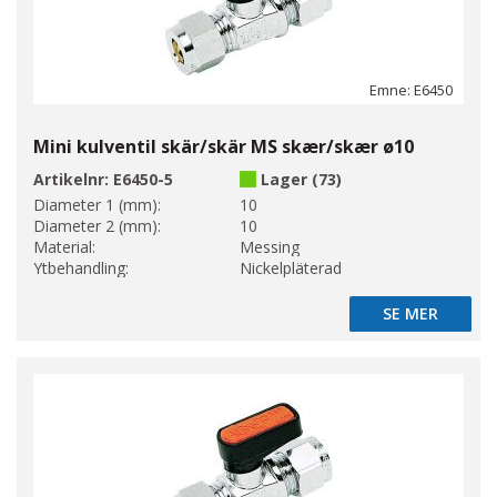
Emne: E6450
Mini kulventil skär/skär MS skær/skær ø10
Artikelnr:
E6450-5
Lager (73)
Diameter 1 (mm):
10
Diameter 2 (mm):
10
Material:
Messing
Ytbehandling:
Nickelpläterad
SE MER
SE MER