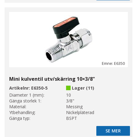
Emne: E6350
Mini kulventil utv/skärring 10×3/8"
Artikelnr:
E6350-5
Lager (11)
Diameter 1 (mm):
10
Gänga storlek 1:
3/8"
Material:
Messing
Ytbehandling:
Nickelpläterad
Gänga typ:
BSPT
SE MER
SE MER