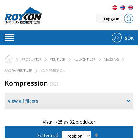
Logga in
SÖK
PRODUKTER
VENTILER
KULVENTILER
MÄSSING
ANDRA VENTILER
KOMPRESSION
Kompression
(32)
View all filters
Visar 1-25 av 32 produkter
Sätt
Sortera på
fallande