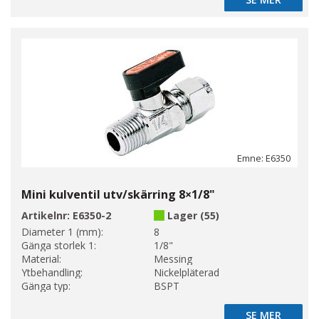
SE MER
Emne: E6350
Mini kulventil utv/skärring 8×1/8"
Artikelnr:
E6350-2
Lager (55)
Diameter 1 (mm):
8
Gänga storlek 1:
1/8"
Material:
Messing
Ytbehandling:
Nickelpläterad
Gänga typ:
BSPT
SE MER
SE MER