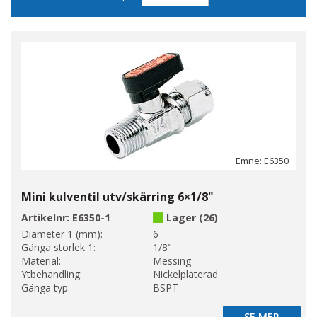
sortering
Emne: E6350
Mini kulventil utv/skärring 6×1/8"
Artikelnr:
E6350-1
Lager (26)
Diameter 1 (mm):
6
Gänga storlek 1:
1/8"
Material:
Messing
Ytbehandling:
Nickelpläterad
Gänga typ:
BSPT
SE MER