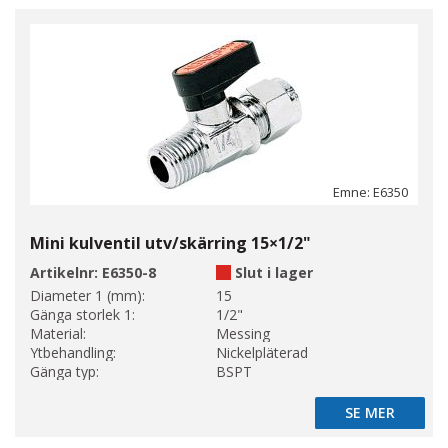
Emne: E6350
Mini kulventil utv/skärring 15×1/2"
Artikelnr:
E6350-8
Slut i lager
Diameter 1 (mm):
15
Gänga storlek 1:
1/2"
Material:
Messing
Ytbehandling:
Nickelpläterad
Gänga typ:
BSPT
SE MER
SE MER