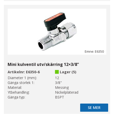
Emne: E6350
Mini kulventil utv/skärring 12×3/8"
Artikelnr:
E6350-6
Lager (5)
Diameter 1 (mm):
12
Gänga storlek 1:
3/8"
Material:
Messing
Ytbehandling:
Nickelpläterad
Gänga typ:
BSPT
SE MER
SE MER