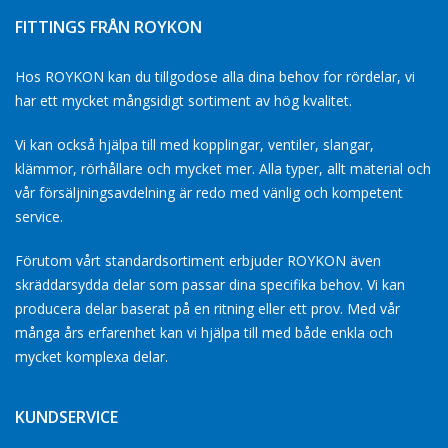
FITTINGS FRÅN ROYKON
Hos ROYKON kan du tillgodose alla dina behov for rördelar, vi
har ett mycket mångsidigt sortiment av hög kvalitet.
Vi kan också hjälpa till med kopplingar, ventiler, slangar,
klämmor, rörhållare och mycket mer. Alla typer, allt material och
vår försäljningsavdelning är redo med vänlig och kompetent
service.
Förutom vårt standardsortiment erbjuder ROYKON även
skräddarsydda delar som passar dina specifika behov. Vi kan
producera delar baserat på en ritning eller ett prov. Med vår
många års erfarenhet kan vi hjälpa till med både enkla och
mycket komplexa delar.
KUNDSERVICE