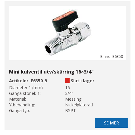
Emne: E6350
Mini kulventil utv/skärring 16×3/4"
Artikelnr:
E6350-9
Slut i lager
Diameter 1 (mm):
16
Gänga storlek 1:
3/4"
Material:
Messing
Ytbehandling:
Nickelpläterad
Gänga typ:
BSPT
SE MER
SE MER