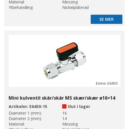
Material:
Messing
Ytbehandling:
Nickelpläterad
SE MER
SE MER
Emne: E6450
Mini kulventil skär/skär MS skær/skær ø16×14
Artikelnr:
E6450-15
Slut i lager
Diameter 1 (mm):
16
Diameter 2 (mm):
14
Material:
Messing