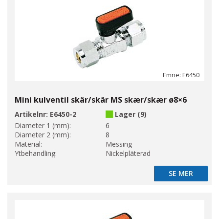
Emne: E6450
Mini kulventil skär/skär MS skær/skær ø8×6
Artikelnr:
E6450-2
Lager (9)
Diameter 1 (mm):
6
Diameter 2 (mm):
8
Material:
Messing
Ytbehandling:
Nickelpläterad
SE MER
SE MER