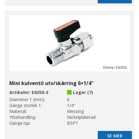
Emne: E6350
Mini kulventil utv/skärring 6×1/4"
Artikelnr:
E6350-3
Lager (7)
Diameter 1 (mm):
6
Gänga storlek 1:
1/4"
Material:
Messing
Ytbehandling:
Nickelpläterad
Gänga typ:
BSPT
SE MER
SE MER