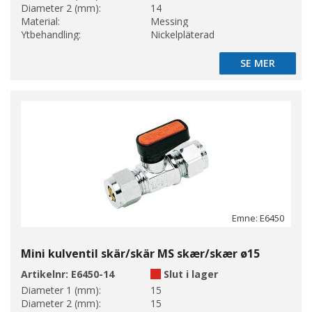
Diameter 2 (mm):
14
Material:
Messing
Ytbehandling:
Nickelpläterad
SE MER
SE MER
Emne: E6450
Mini kulventil skär/skär MS skær/skær ø15
Artikelnr:
E6450-14
Slut i lager
Diameter 1 (mm):
15
Diameter 2 (mm):
15