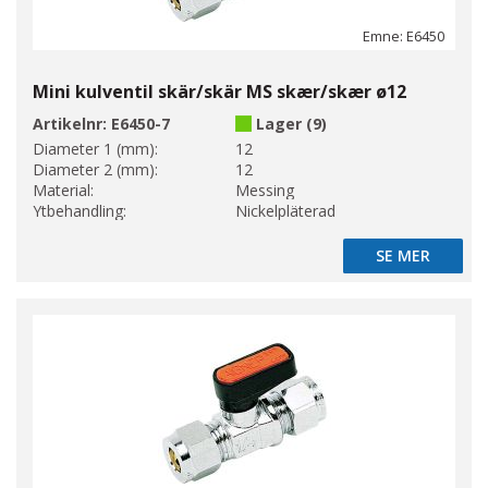
Emne: E6450
Mini kulventil skär/skär MS skær/skær ø12
Artikelnr:
E6450-7
Lager (9)
Diameter 1 (mm):
12
Diameter 2 (mm):
12
Material:
Messing
Ytbehandling:
Nickelpläterad
SE MER
SE MER