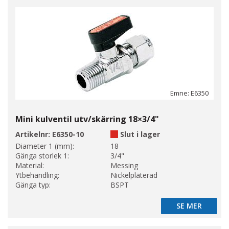
Emne: E6350
Mini kulventil utv/skärring 18×3/4"
Artikelnr:
E6350-10
Slut i lager
Diameter 1 (mm):
18
Gänga storlek 1:
3/4"
Material:
Messing
Ytbehandling:
Nickelpläterad
Gänga typ:
BSPT
SE MER
SE MER