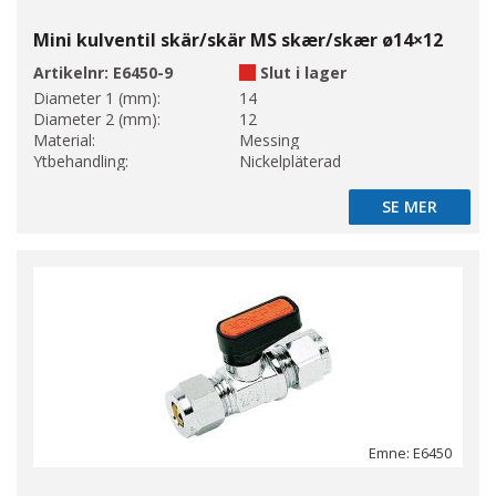
Mini kulventil skär/skär MS skær/skær ø14×12
Artikelnr:
E6450-9
Slut i lager
Diameter 1 (mm):
14
Diameter 2 (mm):
12
Material:
Messing
Ytbehandling:
Nickelpläterad
SE MER
SE MER
Emne: E6450