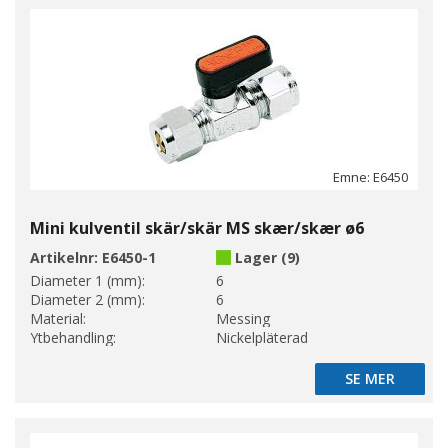
Emne: E6450
Mini kulventil skär/skär MS skær/skær ø6
Artikelnr:
E6450-1
Lager (9)
Diameter 1 (mm):
6
Diameter 2 (mm):
6
Material:
Messing
Ytbehandling:
Nickelpläterad
SE MER
SE MER