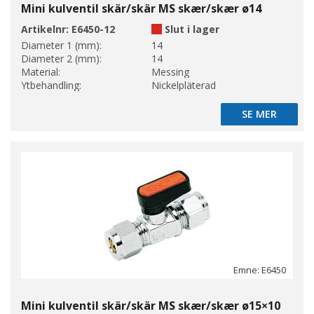
Mini kulventil skär/skär MS skær/skær ø14
Artikelnr:
E6450-12
Slut i lager
Diameter 1 (mm):
14
Diameter 2 (mm):
14
Material:
Messing
Ytbehandling:
Nickelpläterad
SE MER
SE MER
Emne: E6450
Mini kulventil skär/skär MS skær/skær ø15×10