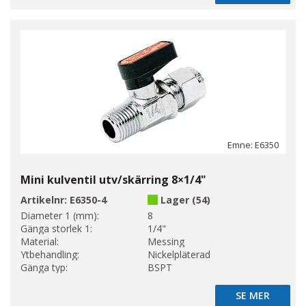
Emne: E6350
Mini kulventil utv/skärring 8×1/4"
Artikelnr:
E6350-4
Lager (54)
Diameter 1 (mm):
8
Gänga storlek 1:
1/4"
Material:
Messing
Ytbehandling:
Nickelpläterad
Gänga typ:
BSPT
SE MER
SE MER