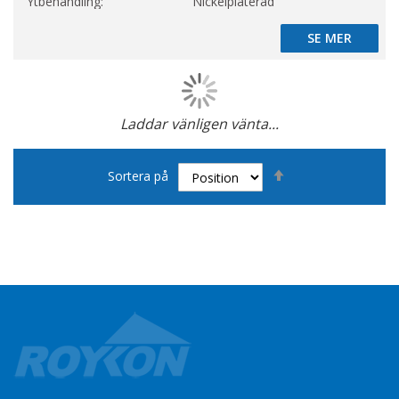
Ytbehandling:
Nickelpläterad
SE MER
SE MER
Laddar vänligen vänta...
Page
Sätt
Sortera på
fallande
sortering