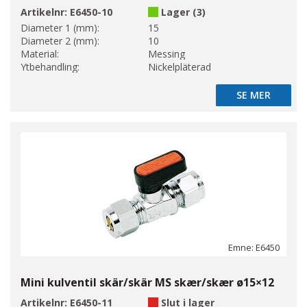
Artikelnr:
E6450-10
Lager (3)
Diameter 1 (mm):
15
Diameter 2 (mm):
10
Material:
Messing
Ytbehandling:
Nickelpläterad
SE MER
SE MER
Emne: E6450
Mini kulventil skär/skär MS skær/skær ø15×12
Artikelnr:
E6450-11
Slut i lager