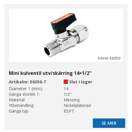
Emne: E6350
Mini kulventil utv/skärring 14×1/2"
Artikelnr:
E6350-7
Slut i lager
Diameter 1 (mm):
14
Gänga storlek 1:
1/2"
Material:
Messing
Ytbehandling:
Nickelpläterad
Gänga typ:
BSPT
SE MER
SE MER