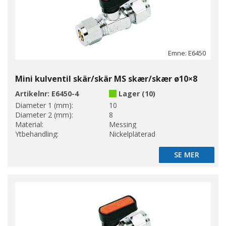
Emne: E6450
Mini kulventil skär/skär MS skær/skær ø10×8
Artikelnr:
E6450-4
Lager (10)
Diameter 1 (mm):
10
Diameter 2 (mm):
8
Material:
Messing
Ytbehandling:
Nickelpläterad
SE MER
SE MER