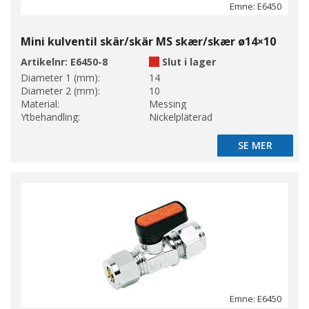
Emne: E6450
Mini kulventil skär/skär MS skær/skær ø14×10
Artikelnr:
E6450-8
Slut i lager
Diameter 1 (mm):
14
Diameter 2 (mm):
10
Material:
Messing
Ytbehandling:
Nickelpläterad
SE MER
SE MER
Emne: E6450