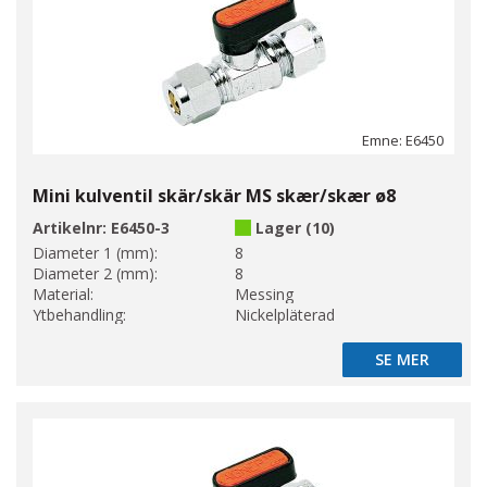
Emne: E6450
Mini kulventil skär/skär MS skær/skær ø8
Artikelnr:
E6450-3
Lager (10)
Diameter 1 (mm):
8
Diameter 2 (mm):
8
Material:
Messing
Ytbehandling:
Nickelpläterad
SE MER
SE MER