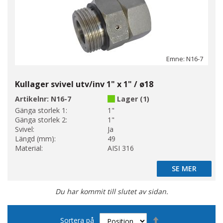
Emne: N16-7
Kullager svivel utv/inv 1" x 1" / ø18
Artikelnr:
N16-7
Lager (1)
Gänga storlek 1:
1"
Gänga storlek 2:
1"
Svivel:
Ja
Längd (mm):
49
Material:
AISI 316
SE MER
SE MER
Du har kommit till slutet av sidan.
Sätt
Sortera på
fallande