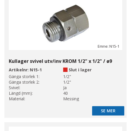
Emne: N15-1
Kullager svivel utv/inv KROM 1/2" x 1/2" / ø9
Artikelnr:
N15-1
Slut i lager
Gänga storlek 1:
1/2"
Gänga storlek 2:
1/2"
Svivel:
Ja
Längd (mm):
40
Material:
Messing
SE MER
SE MER