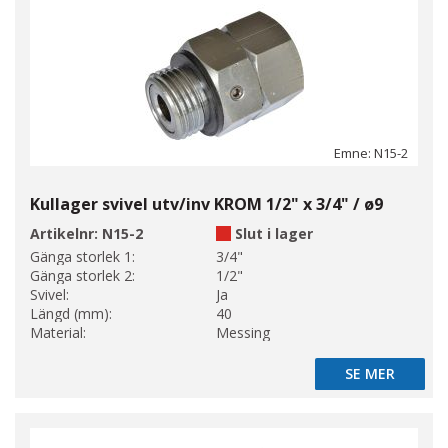
Emne: N15-2
Kullager svivel utv/inv KROM 1/2" x 3/4" / ø9
Artikelnr:
N15-2
Slut i lager
Gänga storlek 1:
3/4"
Gänga storlek 2:
1/2"
Svivel:
Ja
Längd (mm):
40
Material:
Messing
SE MER
SE MER