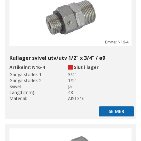
Emne: N16-4
Kullager svivel utv/utv 1/2" x 3/4" / ø9
Artikelnr:
N16-4
Slut i lager
Gänga storlek 1:
3/4"
Gänga storlek 2:
1/2"
Svivel:
Ja
Längd (mm):
48
Material:
AISI 316
SE MER
SE MER