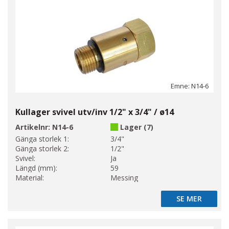
Emne: N14-6
Kullager svivel utv/inv 1/2" x 3/4" / ø14
Artikelnr:
N14-6
Lager (7)
Gänga storlek 1:
3/4"
Gänga storlek 2:
1/2"
Svivel:
Ja
Längd (mm):
59
Material:
Messing
SE MER
SE MER