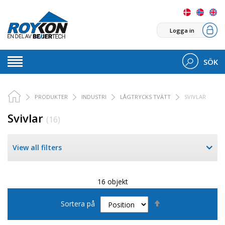
Logga in
SÖK
PRODUKTER
INDUSTRI
LÅGTRYCKS TVÄTT
SVIVLAR
Svivlar
(16)
View all filters
16 objekt
Sätt
Sortera på
fallande
sortering