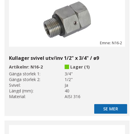
Emne: N16-2
Kullager svivel utv/inv 1/2" x 3/4" / ø9
Artikelnr:
N16-2
Lager (1)
Gänga storlek 1:
3/4"
Gänga storlek 2:
1/2"
Svivel:
Ja
Längd (mm):
40
Material:
AISI 316
SE MER
SE MER