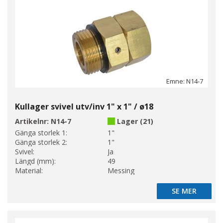
Emne: N14-7
Kullager svivel utv/inv 1" x 1" / ø18
Artikelnr:
N14-7
Lager (21)
Gänga storlek 1:
1"
Gänga storlek 2:
1"
Svivel:
Ja
Längd (mm):
49
Material:
Messing
SE MER
SE MER