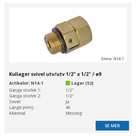
Emne: N14-1
Kullager svivel utv/utv 1/2" x 1/2" / ø9
Artikelnr:
N14-1
Lager (52)
Gänga storlek 1:
1/2"
Gänga storlek 2:
1/2"
Svivel:
Ja
Längd (mm):
40
Material:
Messing
SE MER
SE MER