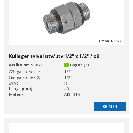
Emne: N16-3
Kullager svivel utv/utv 1/2" x 1/2" / ø9
Artikelnr:
N16-3
Lager (3)
Gänga storlek 1:
1/2"
Gänga storlek 2:
1/2"
Svivel:
Ja
Längd (mm):
46
Material:
AISI 316
SE MER
SE MER