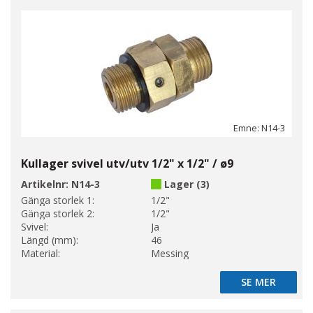
Emne: N14-3
Kullager svivel utv/utv 1/2" x 1/2" / ø9
Artikelnr:
N14-3
Lager (3)
Gänga storlek 1:
1/2"
Gänga storlek 2:
1/2"
Svivel:
Ja
Längd (mm):
46
Material:
Messing
SE MER
SE MER