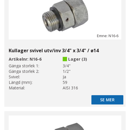
Emne: N16-6
Kullager svivel utv/inv 3/4" x 3/4" / ø14
Artikelnr:
N16-6
Lager (3)
Gänga storlek 1:
3/4"
Gänga storlek 2:
1/2"
Svivel:
Ja
Längd (mm):
59
Material:
AISI 316
SE MER
SE MER