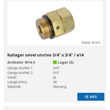
Emne: N14-5
Kullager svivel utv/inv 3/4" x 3/4" / ø14
Artikelnr:
N14-5
Lager (5)
Gänga storlek 1:
3/4"
Gänga storlek 2:
3/4"
Svivel:
Ja
Längd (mm):
40
Material:
Messing
SE MER
SE MER