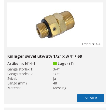
Emne: N14-4
Kullager svivel utv/utv 1/2" x 3/4" / ø9
Artikelnr:
N14-4
Lager (1)
Gänga storlek 1:
3/4"
Gänga storlek 2:
1/2"
Svivel:
Ja
Längd (mm):
48
Material:
Messing
SE MER
SE MER