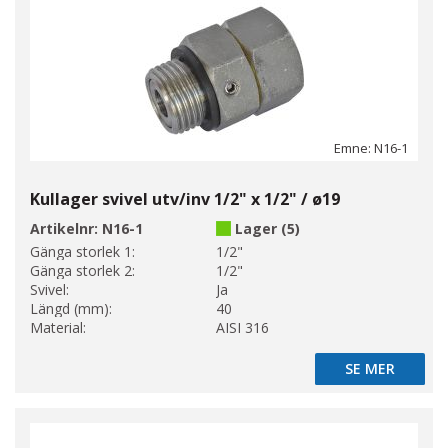
Emne: N16-1
Kullager svivel utv/inv 1/2" x 1/2" / ø19
Artikelnr:
N16-1
Lager (5)
Gänga storlek 1:
1/2"
Gänga storlek 2:
1/2"
Svivel:
Ja
Längd (mm):
40
Material:
AISI 316
SE MER
SE MER