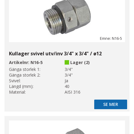
Emne: N16-5
Kullager svivel utv/inv 3/4" x 3/4" / ø12
Artikelnr:
N16-5
Lager (2)
Gänga storlek 1:
3/4"
Gänga storlek 2:
3/4"
Svivel:
Ja
Längd (mm):
40
Material:
AISI 316
SE MER
SE MER