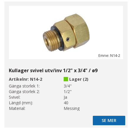
Emne: N14-2
Kullager svivel utv/inv 1/2" x 3/4" / ø9
Artikelnr:
N14-2
Lager (2)
Gänga storlek 1:
3/4"
Gänga storlek 2:
1/2"
Svivel:
Ja
Längd (mm):
40
Material:
Messing
SE MER
SE MER