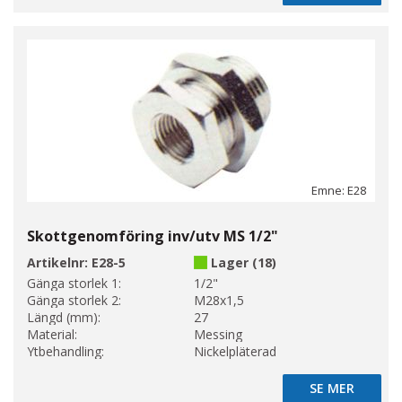
Emne: E28
Skottgenomföring inv/utv MS 1/2"
Artikelnr:
E28-5
Lager (18)
Gänga storlek 1:
1/2"
Gänga storlek 2:
M28x1,5
Längd (mm):
27
Material:
Messing
Ytbehandling:
Nickelpläterad
SE MER
SE MER