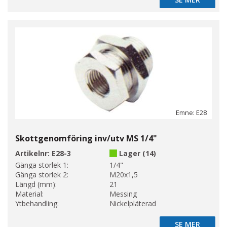
SE MER
Emne: E28
Skottgenomföring inv/utv MS 1/4"
Artikelnr:
E28-3
Lager (14)
Gänga storlek 1:
1/4"
Gänga storlek 2:
M20x1,5
Längd (mm):
21
Material:
Messing
Ytbehandling:
Nickelpläterad
SE MER
SE MER