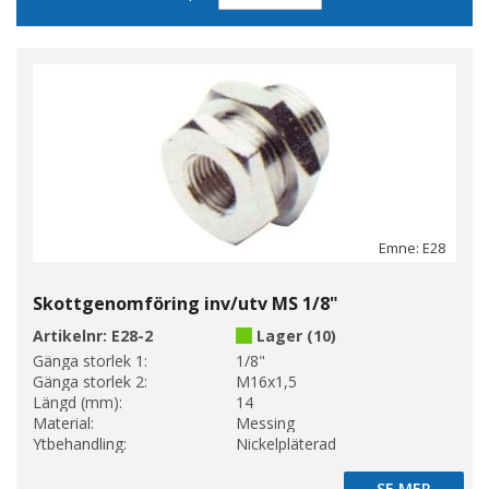
sortering
Emne: E28
Skottgenomföring inv/utv MS 1/8"
Artikelnr:
E28-2
Lager (10)
Gänga storlek 1:
1/8"
Gänga storlek 2:
M16x1,5
Längd (mm):
14
Material:
Messing
Ytbehandling:
Nickelpläterad
SE MER