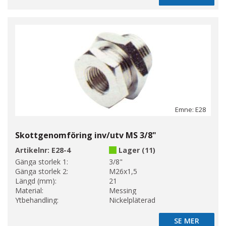
Emne: E28
Skottgenomföring inv/utv MS 3/8"
Artikelnr:
E28-4
Lager (11)
Gänga storlek 1:
3/8"
Gänga storlek 2:
M26x1,5
Längd (mm):
21
Material:
Messing
Ytbehandling:
Nickelpläterad
SE MER
SE MER