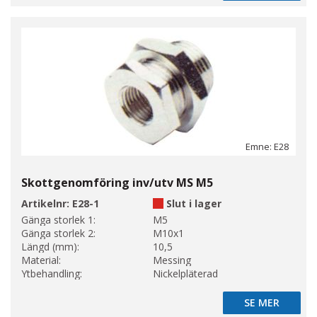
Emne: E28
Skottgenomföring inv/utv MS M5
Artikelnr:
E28-1
Slut i lager
Gänga storlek 1:
M5
Gänga storlek 2:
M10x1
Längd (mm):
10,5
Material:
Messing
Ytbehandling:
Nickelpläterad
SE MER
SE MER