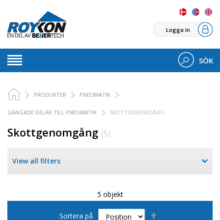
Logga in
SÖK
PRODUKTER
PNEUMATIK
GÄNGADE DELAR TILL PNEUMATIK
SKOTTGENOMGÅNG
Skottgenomgång
(5)
View all filters
5 objekt
Sätt
Sortera på
fallande