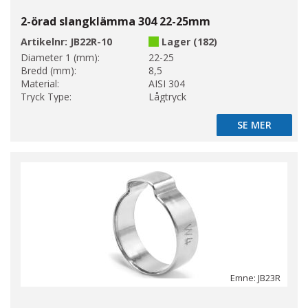
2-örad slangklämma 304 22-25mm
Artikelnr:
JB22R-10
Lager (182)
Diameter 1 (mm):
22-25
Bredd (mm):
8,5
Material:
AISI 304
Tryck Type:
Lågtryck
SE MER
SE MER
Emne: JB23R