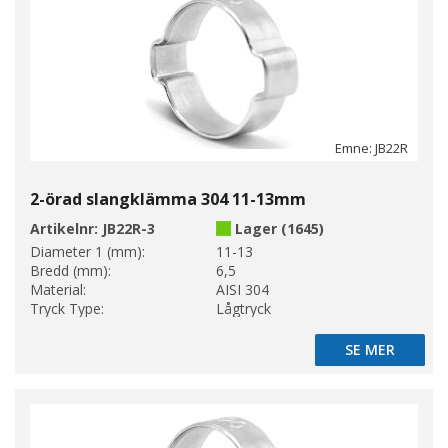
Emne: JB22R
2-örad slangklämma 304 11-13mm
Artikelnr:
JB22R-3
Lager (1645)
Diameter 1 (mm):
11-13
Bredd (mm):
6,5
Material:
AISI 304
Tryck Type:
Lågtryck
SE MER
SE MER