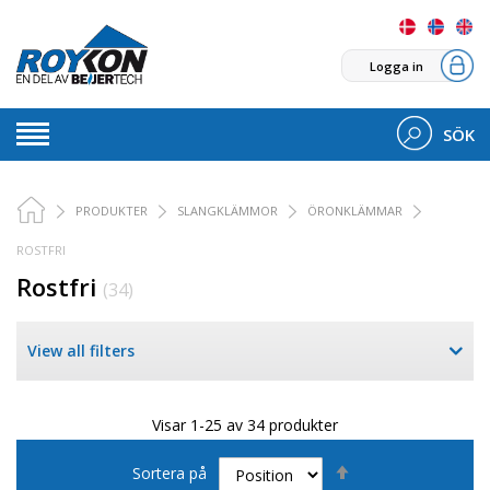
Logga in
SÖK
PRODUKTER
SLANGKLÄMMOR
ÖRONKLÄMMAR
ROSTFRI
Rostfri
(34)
View all filters
Visar 1-25 av 34 produkter
Sätt
Sortera på
fallande