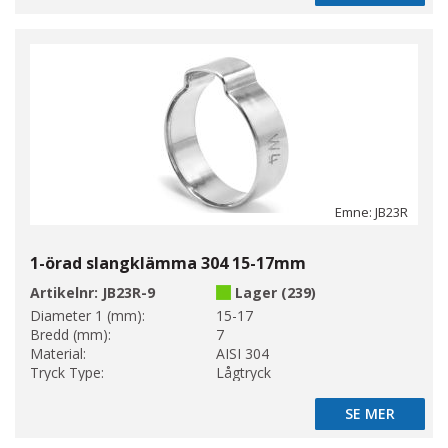
Emne: JB23R
1-örad slangklämma 304 15-17mm
Artikelnr:
JB23R-9
Lager (239)
Diameter 1 (mm):
15-17
Bredd (mm):
7
Material:
AISI 304
Tryck Type:
Lågtryck
SE MER
SE MER