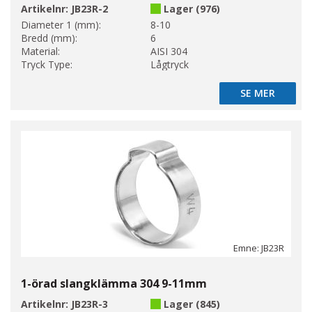
Artikelnr:
JB23R-2
Lager (976)
Diameter 1 (mm):
8-10
Bredd (mm):
6
Material:
AISI 304
Tryck Type:
Lågtryck
SE MER
SE MER
Emne: JB23R
1-örad slangklämma 304 9-11mm
Artikelnr:
JB23R-3
Lager (845)