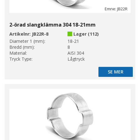
Emne: JB22R
2-örad slangklämma 304 18-21mm
Artikelnr:
JB22R-8
Lager (112)
Diameter 1 (mm):
18-21
Bredd (mm):
8
Material:
AISI 304
Tryck Type:
Lågtryck
SE MER
SE MER