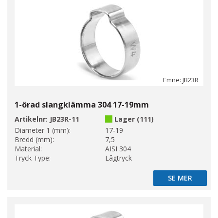
Emne: JB23R
1-örad slangklämma 304 17-19mm
Artikelnr:
JB23R-11
Lager (111)
Diameter 1 (mm):
17-19
Bredd (mm):
7,5
Material:
AISI 304
Tryck Type:
Lågtryck
SE MER
SE MER