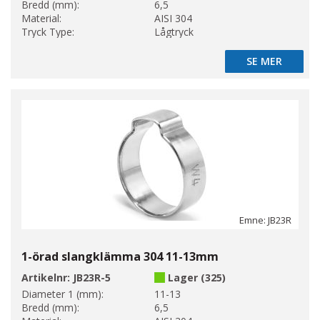
Bredd (mm):
6,5
Material:
AISI 304
Tryck Type:
Lågtryck
SE MER
SE MER
Emne: JB23R
1-örad slangklämma 304 11-13mm
Artikelnr:
JB23R-5
Lager (325)
Diameter 1 (mm):
11-13
Bredd (mm):
6,5