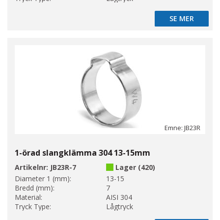
SE MER
SE MER
Emne: JB23R
1-örad slangklämma 304 13-15mm
Artikelnr:
JB23R-7
Lager (420)
Diameter 1 (mm):
13-15
Bredd (mm):
7
Material:
AISI 304
Tryck Type:
Lågtryck