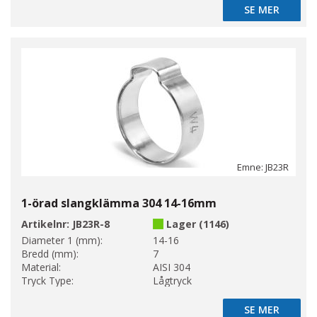
SE MER
SE MER
Emne: JB23R
1-örad slangklämma 304 14-16mm
Artikelnr:
JB23R-8
Lager (1146)
Diameter 1 (mm):
14-16
Bredd (mm):
7
Material:
AISI 304
Tryck Type:
Lågtryck
SE MER
SE MER