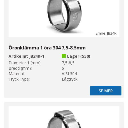
Emne: JB24R
Öronklämma 1 öra 304 7,5-8,5mm
Artikelnr:
JB24R-1
Lager (550)
Diameter 1 (mm):
7,5-8,5
Bredd (mm):
6
Material:
AISI 304
Tryck Type:
Lågtryck
SE MER
SE MER