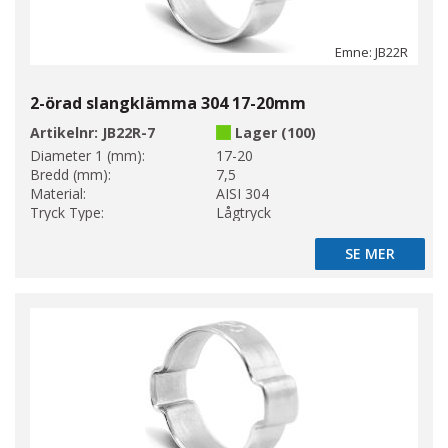
Emne: JB22R
2-örad slangklämma 304 17-20mm
Artikelnr:
JB22R-7
Lager (100)
Diameter 1 (mm):
17-20
Bredd (mm):
7,5
Material:
AISI 304
Tryck Type:
Lågtryck
SE MER
SE MER