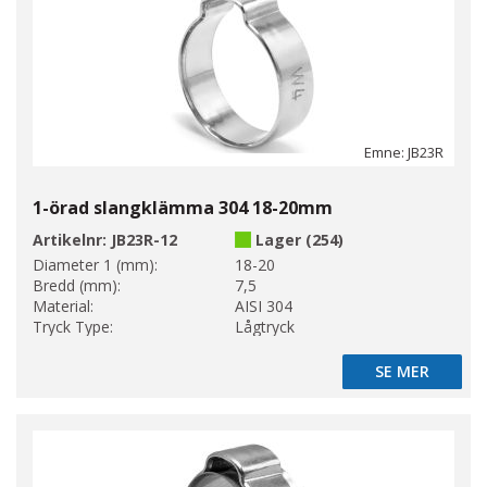
Emne: JB23R
1-örad slangklämma 304 18-20mm
Artikelnr:
JB23R-12
Lager (254)
Diameter 1 (mm):
18-20
Bredd (mm):
7,5
Material:
AISI 304
Tryck Type:
Lågtryck
SE MER
SE MER