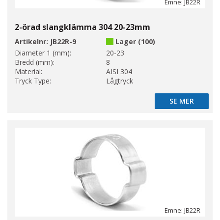
Emne: JB22R
2-örad slangklämma 304 20-23mm
Artikelnr:
JB22R-9
Lager (100)
Diameter 1 (mm):
20-23
Bredd (mm):
8
Material:
AISI 304
Tryck Type:
Lågtryck
SE MER
SE MER
Emne: JB22R