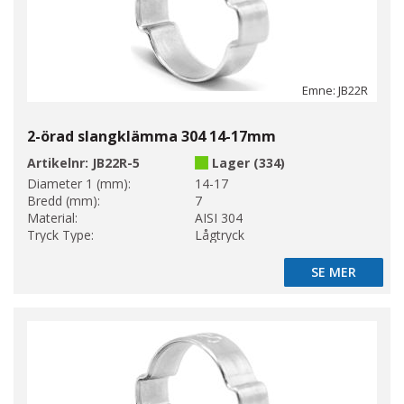
Emne: JB22R
2-örad slangklämma 304 14-17mm
Artikelnr:
JB22R-5
Lager (334)
Diameter 1 (mm):
14-17
Bredd (mm):
7
Material:
AISI 304
Tryck Type:
Lågtryck
SE MER
SE MER