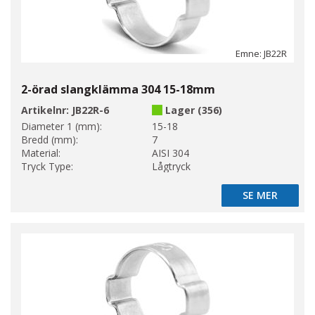
Emne: JB22R
2-örad slangklämma 304 15-18mm
Artikelnr:
JB22R-6
Lager (356)
Diameter 1 (mm):
15-18
Bredd (mm):
7
Material:
AISI 304
Tryck Type:
Lågtryck
SE MER
SE MER