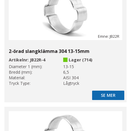
Emne: JB22R
2-örad slangklämma 304 13-15mm
Artikelnr:
JB22R-4
Lager (714)
Diameter 1 (mm):
13-15
Bredd (mm):
6,5
Material:
AISI 304
Tryck Type:
Lågtryck
SE MER
SE MER