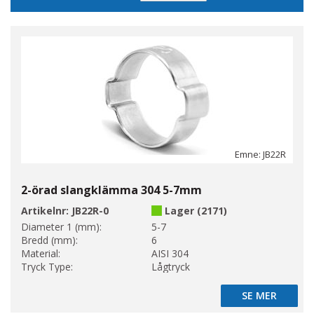
sortering
Emne: JB22R
2-örad slangklämma 304 5-7mm
Artikelnr:
JB22R-0
Lager (2171)
Diameter 1 (mm):
5-7
Bredd (mm):
6
Material:
AISI 304
Tryck Type:
Lågtryck
SE MER
SE MER