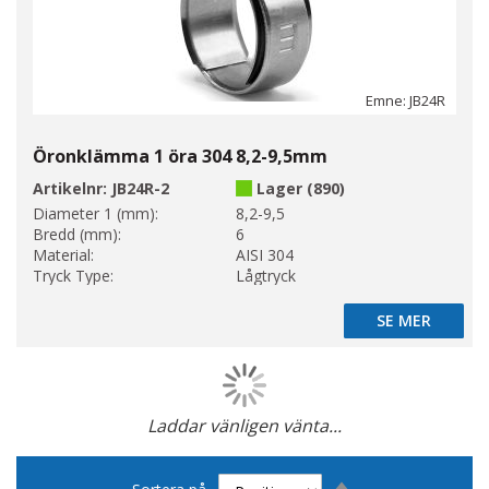
Emne: JB24R
Öronklämma 1 öra 304 8,2-9,5mm
Artikelnr:
JB24R-2
Lager (890)
Diameter 1 (mm):
8,2-9,5
Bredd (mm):
6
Material:
AISI 304
Tryck Type:
Lågtryck
SE MER
SE MER
Laddar vänligen vänta...
Page
Sätt