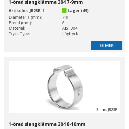
1-örad slangklämma 304 7-9mm
Artikelnr:
JB23R-1
Lager (49)
Diameter 1 (mm):
7-9
Bredd (mm):
6
Material:
AISI 304
Tryck Type:
Lågtryck
SE MER
SE MER
Emne: JB23R
1-örad slangklämma 304 8-10mm