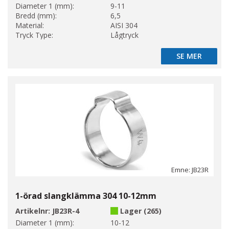
Diameter 1 (mm):
9-11
Bredd (mm):
6,5
Material:
AISI 304
Tryck Type:
Lågtryck
SE MER
SE MER
Emne: JB23R
1-örad slangklämma 304 10-12mm
Artikelnr:
JB23R-4
Lager (265)
Diameter 1 (mm):
10-12