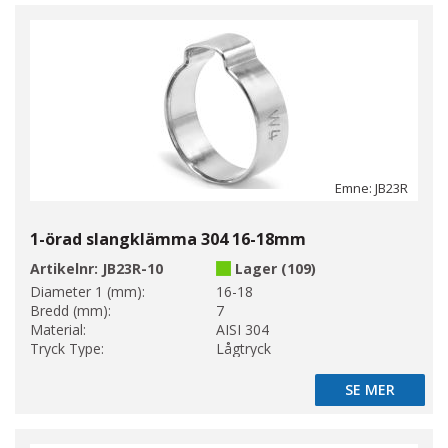
Emne: JB23R
1-örad slangklämma 304 16-18mm
Artikelnr:
JB23R-10
Lager (109)
Diameter 1 (mm):
16-18
Bredd (mm):
7
Material:
AISI 304
Tryck Type:
Lågtryck
SE MER
SE MER