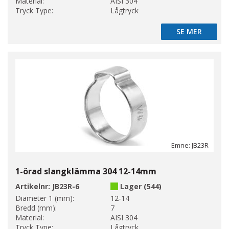
Material:
AISI 304
Tryck Type:
Lågtryck
SE MER
SE MER
Emne: JB23R
1-örad slangklämma 304 12-14mm
Artikelnr:
JB23R-6
Lager (544)
Diameter 1 (mm):
12-14
Bredd (mm):
7
Material:
AISI 304
Tryck Type:
Lågtryck