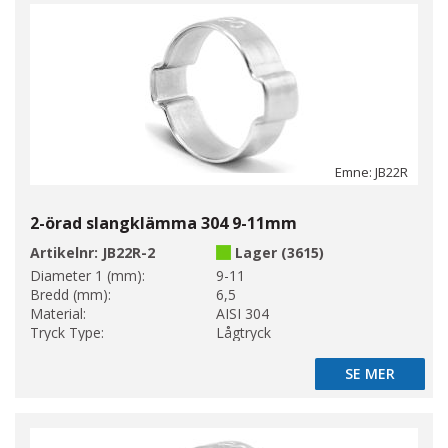
Emne: JB22R
2-örad slangklämma 304 9-11mm
Artikelnr:
JB22R-2
Lager (3615)
Diameter 1 (mm):
9-11
Bredd (mm):
6,5
Material:
AISI 304
Tryck Type:
Lågtryck
SE MER
SE MER