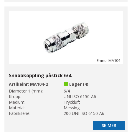
Emne: MA104
Snabbkoppling påstick 6/4
Artikelnr:
MA104-2
Lager (4)
Diameter 1 (mm):
6/4
Kropp:
UNI ISO 6150-A6
Medium:
Tryckluft
Material:
Messing
Fabrikserie:
200 UNI ISO 6150-A6
SE MER
SE MER