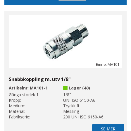
sortering
Emne: MA101
Snabbkoppling m. utv 1/8"
Artikelnr:
MA101-1
Lager (40)
Gänga storlek 1:
1/8"
Kropp:
UNI ISO 6150-A6
Medium:
Tryckluft
Material:
Messing
Fabrikserie:
200 UNI ISO 6150-A6
SE MER
SE MER