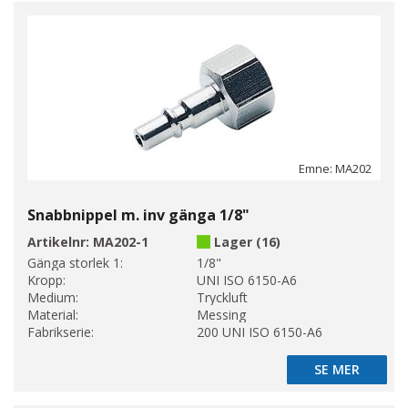
Emne: MA202
Snabbnippel m. inv gänga 1/8"
Artikelnr:
MA202-1
Lager (16)
Gänga storlek 1:
1/8"
Kropp:
UNI ISO 6150-A6
Medium:
Tryckluft
Material:
Messing
Fabrikserie:
200 UNI ISO 6150-A6
SE MER
SE MER