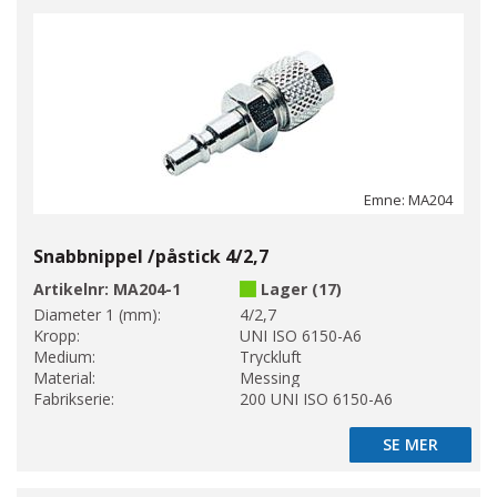
Emne: MA204
Snabbnippel /påstick 4/2,7
Artikelnr:
MA204-1
Lager (17)
Diameter 1 (mm):
4/2,7
Kropp:
UNI ISO 6150-A6
Medium:
Tryckluft
Material:
Messing
Fabrikserie:
200 UNI ISO 6150-A6
SE MER
SE MER