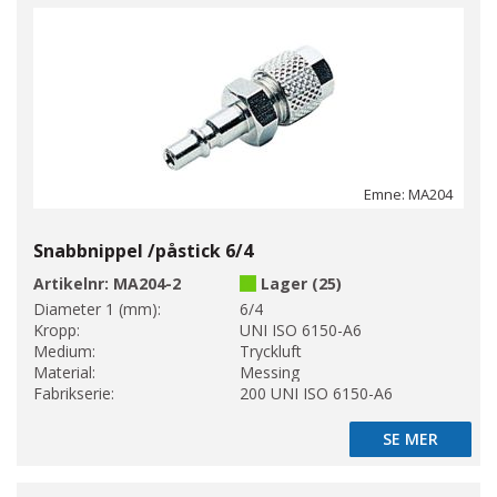
Emne: MA204
Snabbnippel /påstick 6/4
Artikelnr:
MA204-2
Lager (25)
Diameter 1 (mm):
6/4
Kropp:
UNI ISO 6150-A6
Medium:
Tryckluft
Material:
Messing
Fabrikserie:
200 UNI ISO 6150-A6
SE MER
SE MER