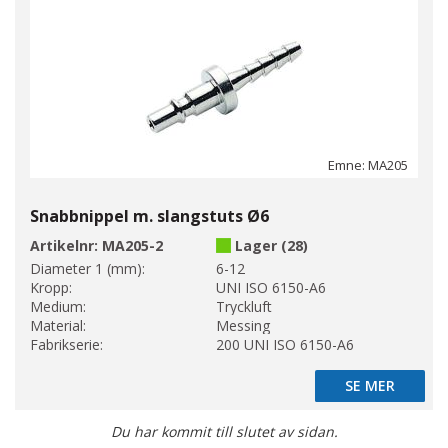
Emne: MA205
Snabbnippel m. slangstuts Ø6
Artikelnr:
MA205-2
Lager (28)
Diameter 1 (mm):
6-12
Kropp:
UNI ISO 6150-A6
Medium:
Tryckluft
Material:
Messing
Fabrikserie:
200 UNI ISO 6150-A6
SE MER
SE MER
Du har kommit till slutet av sidan.