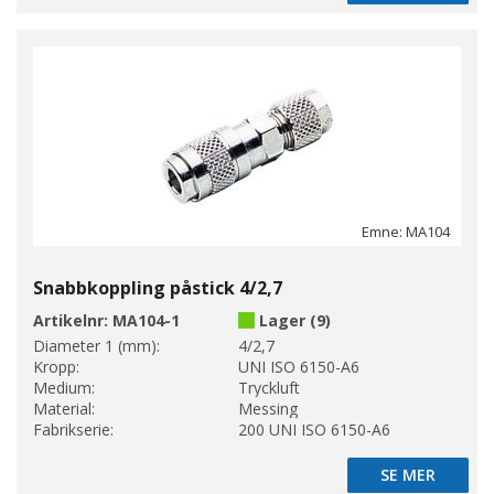
Emne: MA104
Snabbkoppling påstick 4/2,7
Artikelnr:
MA104-1
Lager (9)
Diameter 1 (mm):
4/2,7
Kropp:
UNI ISO 6150-A6
Medium:
Tryckluft
Material:
Messing
Fabrikserie:
200 UNI ISO 6150-A6
SE MER
SE MER