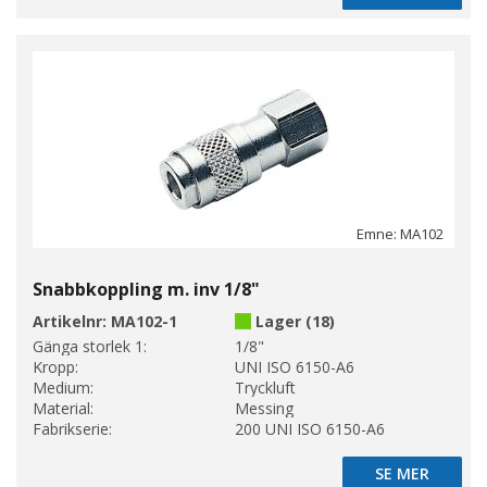
Emne: MA102
Snabbkoppling m. inv 1/8"
Artikelnr:
MA102-1
Lager (18)
Gänga storlek 1:
1/8"
Kropp:
UNI ISO 6150-A6
Medium:
Tryckluft
Material:
Messing
Fabrikserie:
200 UNI ISO 6150-A6
SE MER
SE MER