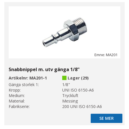
Emne: MA201
Snabbnippel m. utv gänga 1/8"
Artikelnr:
MA201-1
Lager (29)
Gänga storlek 1:
1/8"
Kropp:
UNI ISO 6150-A6
Medium:
Tryckluft
Material:
Messing
Fabrikserie:
200 UNI ISO 6150-A6
SE MER
SE MER