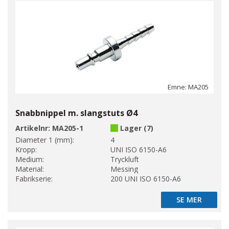
Emne: MA205
Snabbnippel m. slangstuts Ø4
Artikelnr:
MA205-1
Lager (7)
Diameter 1 (mm):
4
Kropp:
UNI ISO 6150-A6
Medium:
Tryckluft
Material:
Messing
Fabrikserie:
200 UNI ISO 6150-A6
SE MER
SE MER