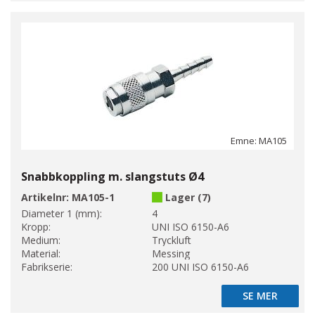
Emne: MA105
Snabbkoppling m. slangstuts Ø4
Artikelnr:
MA105-1
Lager (7)
Diameter 1 (mm):
4
Kropp:
UNI ISO 6150-A6
Medium:
Tryckluft
Material:
Messing
Fabrikserie:
200 UNI ISO 6150-A6
SE MER
SE MER