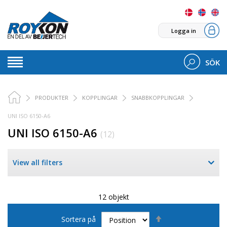
Logga in
SÖK
PRODUKTER
KOPPLINGAR
SNABBKOPPLINGAR
UNI ISO 6150-A6
UNI ISO 6150-A6
(12)
View all filters
12 objekt
Sätt
Sortera på
fallande