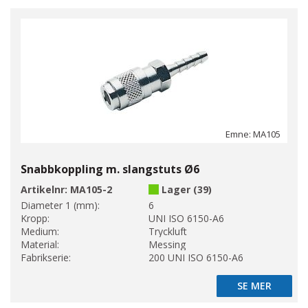
Emne: MA105
Snabbkoppling m. slangstuts Ø6
Artikelnr:
MA105-2
Lager (39)
Diameter 1 (mm):
6
Kropp:
UNI ISO 6150-A6
Medium:
Tryckluft
Material:
Messing
Fabrikserie:
200 UNI ISO 6150-A6
SE MER
SE MER