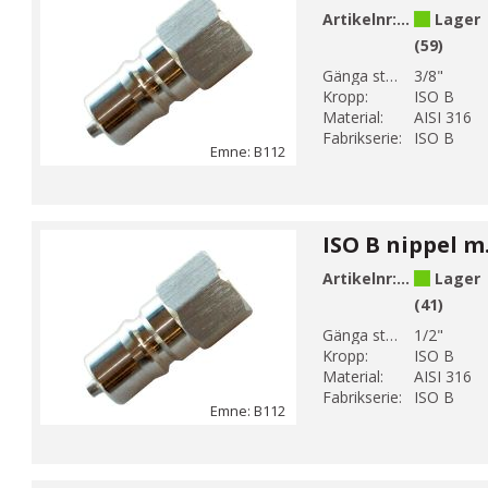
Artikelnr:
B112-3
Lager
(59)
Gänga storlek 1:
3/8"
Kropp:
ISO B
Material:
AISI 316
Fabrikserie:
ISO B
Emne: B112
Artikelnr:
B112-4
Lager
(41)
Gänga storlek 1:
1/2"
Kropp:
ISO B
Material:
AISI 316
Fabrikserie:
ISO B
Emne: B112