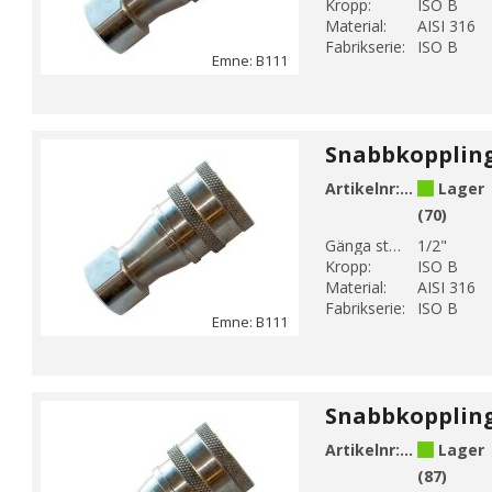
Kropp:
ISO B
Material:
AISI 316
Fabrikserie:
ISO B
Emne: B111
Artikelnr:
B111-4
Lager
(70)
Gänga storlek 1:
1/2"
Kropp:
ISO B
Material:
AISI 316
Fabrikserie:
ISO B
Emne: B111
Artikelnr:
B111-5
Lager
(87)