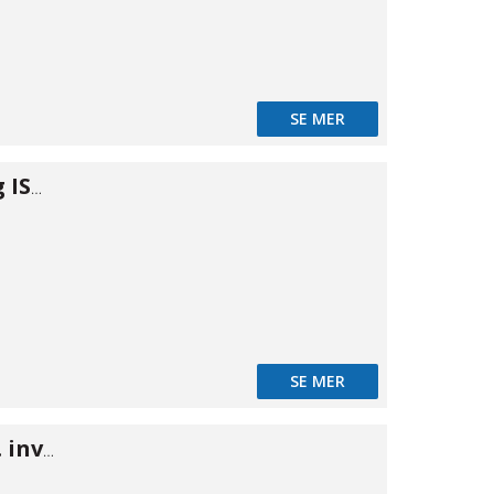
SE MER
Snabbkoppling ISO B m. inv 1"
SE MER
ISO B nippel m. inv gänga 1/8"