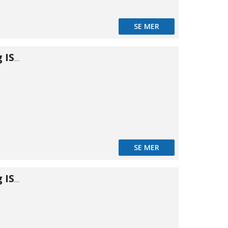
SE MER
Snabbkoppling ISO B m. inv 1/4"
SE MER
Snabbkoppling ISO B m. inv 3/8"