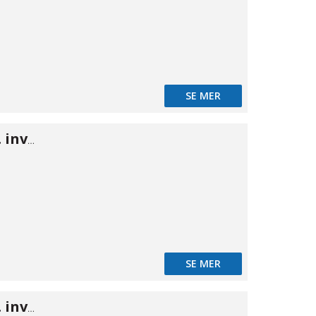
SE MER
ISO B nippel m. inv gänga 1/4"
SE MER
ISO B nippel m. inv gänga 3/8"