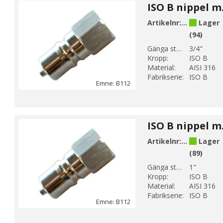
Artikelnr:
B112-5
Lager
(94)
Gänga storlek 1:
3/4"
Kropp:
ISO B
Material:
AISI 316
Fabrikserie:
ISO B
Emne: B112
Artikelnr:
B112-6
Lager
(89)
Gänga storlek 1:
1"
Kropp:
ISO B
Material:
AISI 316
Fabrikserie:
ISO B
Emne: B112