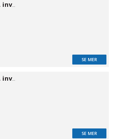
ISO B nippel m. inv gänga 3/4"
SE MER
ISO B nippel m. inv gänga 1"
SE MER