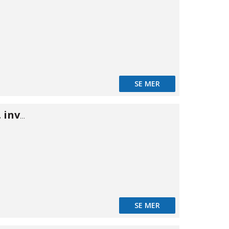
SE MER
ISO B nippel m. inv gänga 1/2"
SE MER