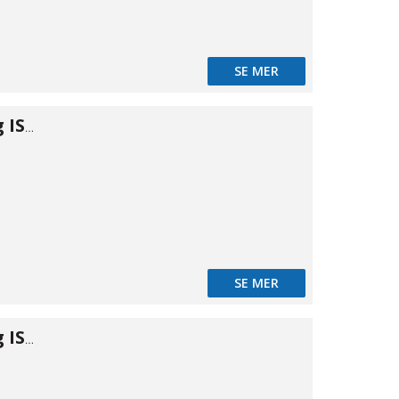
SE MER
Snabbkoppling ISO B m. inv 1/2"
SE MER
Snabbkoppling ISO B m. inv 3/4"