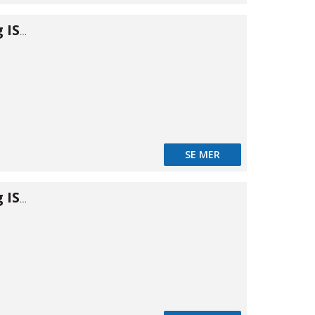
Snabbkoppling ISO B m. inv 1/8"
SE MER
Snabbkoppling ISO B m. inv 1/4"