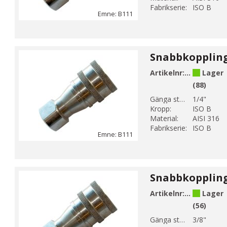
Fabrikserie:
ISO B
Emne: B111
Artikelnr:
B111-2
Lager
(88)
Gänga storlek 1:
1/4"
Kropp:
ISO B
Material:
AISI 316
Fabrikserie:
ISO B
Emne: B111
Artikelnr:
B111-3
Lager
(56)
Gänga storlek 1:
3/8"