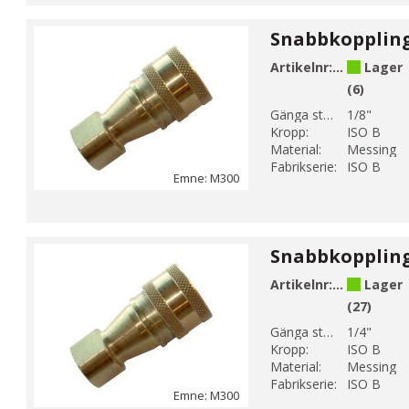
Artikelnr:
M300-1
Lager
(6)
Gänga storlek 1:
1/8"
Kropp:
ISO B
Material:
Messing
Fabrikserie:
ISO B
Emne: M300
Artikelnr:
M300-2
Lager
(27)
Gänga storlek 1:
1/4"
Kropp:
ISO B
Material:
Messing
Fabrikserie:
ISO B
Emne: M300