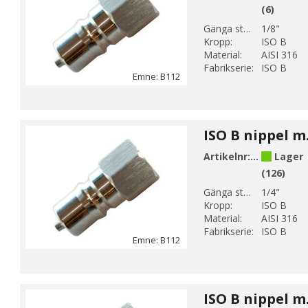
(6)
Gänga storlek 1:
1/8"
Kropp:
ISO B
Material:
AISI 316
Fabrikserie:
ISO B
Emne: B112
Artikelnr:
B112-2
Lager
(126)
Gänga storlek 1:
1/4"
Kropp:
ISO B
Material:
AISI 316
Fabrikserie:
ISO B
Emne: B112