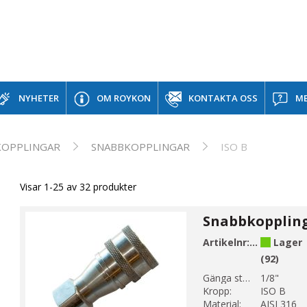
NYHETER
OM ROYKON
KONTAKTA OSS
ME
KOPPLINGAR
SNABBKOPPLINGAR
ISO B
Visar 1-25 av 32 produkter
Artikelnr:
B111-1
Lager
(92)
Gänga storlek 1:
1/8"
Kropp:
ISO B
Material:
AISI 316