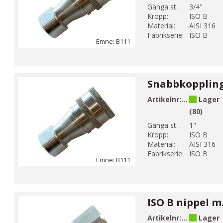
Gänga storlek 1:
3/4"
Kropp:
ISO B
Material:
AISI 316
Fabrikserie:
ISO B
Emne: B111
Artikelnr:
B111-6
Lager
(80)
Gänga storlek 1:
1"
Kropp:
ISO B
Material:
AISI 316
Fabrikserie:
ISO B
Emne: B111
Artikelnr:
B112-1
Lager