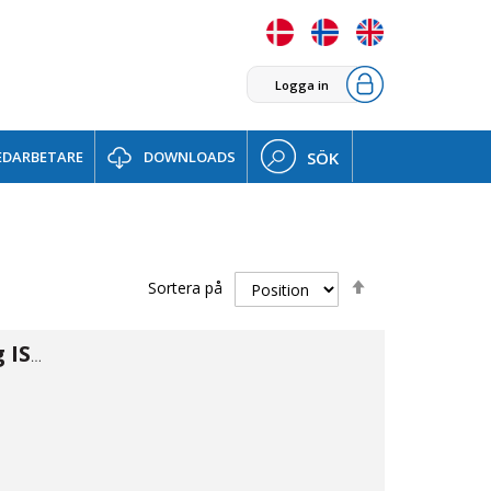
Logga in
DARBETARE
DOWNLOADS
SÖK
Sätt
Sortera på
fallande
sortering
Snabbkoppling ISO B m. inv 1/8"