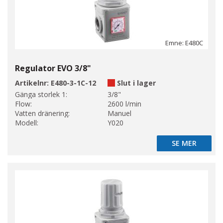
Emne: E480C
Regulator EVO 3/8"
Artikelnr:
E480-3-1C-12
Slut i lager
Gänga storlek 1:
3/8"
Flow:
2600 l/min
Vatten dränering:
Manuel
Modell:
Y020
SE MER
SE MER