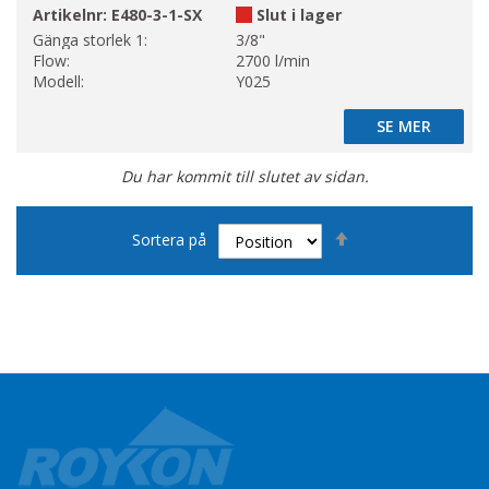
Artikelnr:
E480-3-1-SX
Slut i lager
Gänga storlek 1:
3/8"
Flow:
2700 l/min
Modell:
Y025
SE MER
SE MER
Du har kommit till slutet av sidan.
Sätt
Sortera på
fallande
sortering