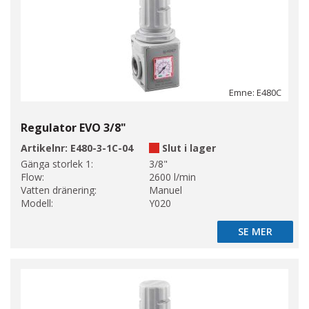
Emne: E480C
Regulator EVO 3/8"
Artikelnr:
E480-3-1C-04
Slut i lager
Gänga storlek 1:
3/8"
Flow:
2600 l/min
Vatten dränering:
Manuel
Modell:
Y020
SE MER
SE MER