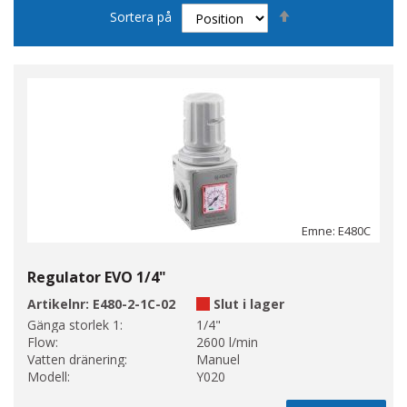
Sätt
Sortera på
fallande
sortering
Emne: E480C
Regulator EVO 1/4"
Artikelnr:
E480-2-1C-02
Slut i lager
Gänga storlek 1:
1/4"
Flow:
2600 l/min
Vatten dränering:
Manuel
Modell:
Y020