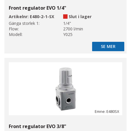
Front regulator EVO 1/4"
Artikelnr:
E480-2-1-SX
Slut i lager
Gänga storlek 1:
1/4"
Flow:
2700 l/min
Modell:
Y025
SE MER
SE MER
Emne: E480SX
Front regulator EVO 3/8"