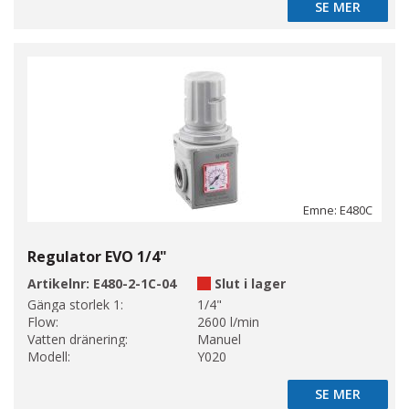
SE MER
SE MER
Emne: E480C
Regulator EVO 1/4"
Artikelnr:
E480-2-1C-04
Slut i lager
Gänga storlek 1:
1/4"
Flow:
2600 l/min
Vatten dränering:
Manuel
Modell:
Y020
SE MER
SE MER