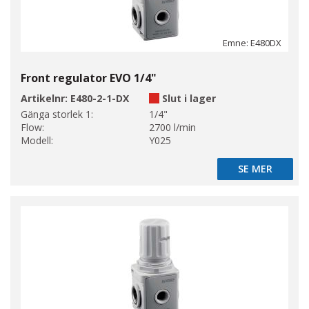
Emne: E480DX
Front regulator EVO 1/4"
Artikelnr:
E480-2-1-DX
Slut i lager
Gänga storlek 1:
1/4"
Flow:
2700 l/min
Modell:
Y025
SE MER
SE MER