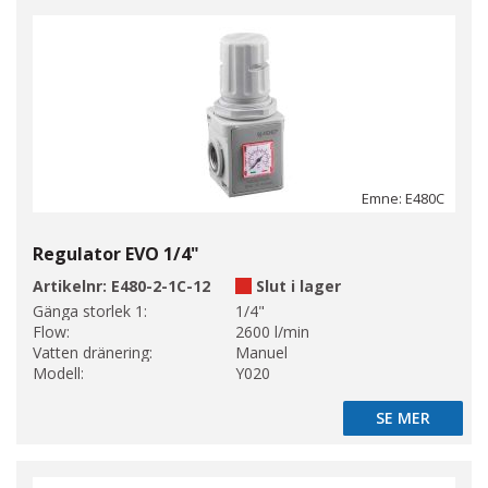
Emne: E480C
Regulator EVO 1/4"
Artikelnr:
E480-2-1C-12
Slut i lager
Gänga storlek 1:
1/4"
Flow:
2600 l/min
Vatten dränering:
Manuel
Modell:
Y020
SE MER
SE MER