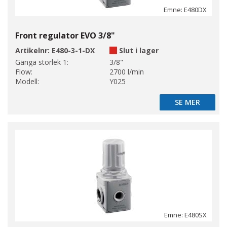
Emne: E480DX
Front regulator EVO 3/8"
Artikelnr:
E480-3-1-DX
Slut i lager
Gänga storlek 1:
3/8"
Flow:
2700 l/min
Modell:
Y025
SE MER
SE MER
Emne: E480SX