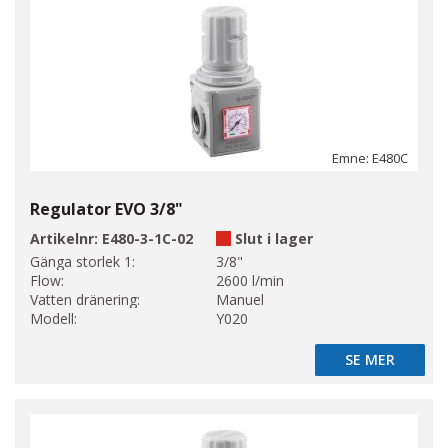
Emne: E480C
Regulator EVO 3/8"
Artikelnr:
E480-3-1C-02
Slut i lager
Gänga storlek 1:
3/8"
Flow:
2600 l/min
Vatten dränering:
Manuel
Modell:
Y020
SE MER
SE MER