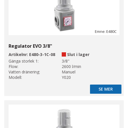
Emne: E480C
Regulator EVO 3/8"
Artikelnr:
E480-3-1C-08
Slut i lager
Gänga storlek 1:
3/8"
Flow:
2600 l/min
Vatten dränering:
Manuel
Modell:
Y020
SE MER
SE MER