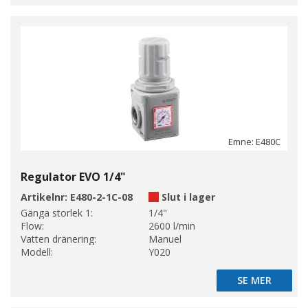
Emne: E480C
Regulator EVO 1/4"
Artikelnr:
E480-2-1C-08
Slut i lager
Gänga storlek 1:
1/4"
Flow:
2600 l/min
Vatten dränering:
Manuel
Modell:
Y020
SE MER
SE MER