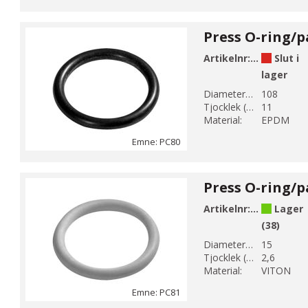
Artikelnr:
PC80-108
Slut i
lager
Diameter 1 (mm):
108
Tjocklek (mm):
11
Material:
EPDM
Emne: PC80
Artikelnr:
PC81-15
Lager
(38)
Diameter 1 (mm):
15
Tjocklek (mm):
2,6
Material:
VITON
Emne: PC81