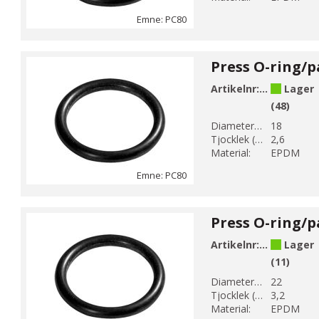
Emne: PC80
Artikelnr:
PC80-18
Lager
(48)
Diameter 1 (mm):
18
Tjocklek (mm):
2,6
Material:
EPDM
Emne: PC80
Artikelnr:
PC80-22
Lager
(11)
Diameter 1 (mm):
22
Tjocklek (mm):
3,2
Material:
EPDM