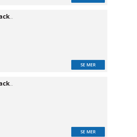
Press O-ring/packning 108
SE MER
Press O-ring/packning 15
SE MER