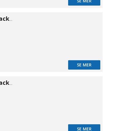
SE MER
Press O-ring/packning 76,1
SE MER
Press O-ring/packning 88,9
SE MER