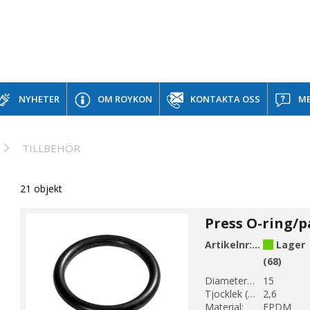
NYHETER
OM ROYKON
KONTAKTA OSS
ME
TILLBEHÖR
21 objekt
Artikelnr:
PC80-15
Lager
(68)
Diameter 1 (mm):
15
Tjocklek (mm):
2,6
Material:
EPDM