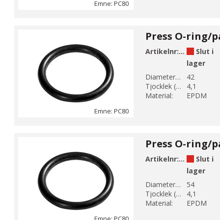
Emne: PC80
Artikelnr:
PC80-42
Slut i
lager
Diameter 1 (mm):
42
Tjocklek (mm):
4,1
Material:
EPDM
Emne: PC80
Artikelnr:
PC80-54
Slut i
lager
Diameter 1 (mm):
54
Tjocklek (mm):
4,1
Material:
EPDM
Emne: PC80