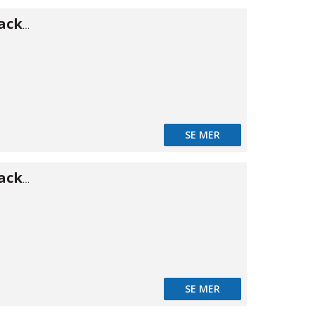
Press O-ring/packning 28
SE MER
Press O-ring/packning 35
SE MER