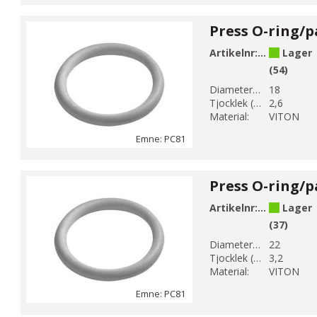
Artikelnr:
PC81-18
Lager
(54)
Diameter 1 (mm):
18
Tjocklek (mm):
2,6
Material:
VITON
Emne: PC81
Artikelnr:
PC81-22
Lager
(37)
Diameter 1 (mm):
22
Tjocklek (mm):
3,2
Material:
VITON
Emne: PC81