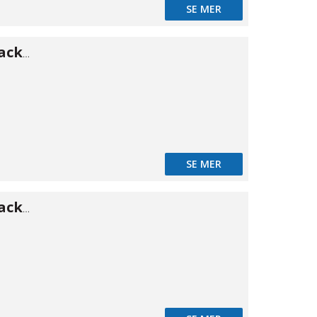
SE MER
Press O-ring/packning 42
SE MER
Press O-ring/packning 54