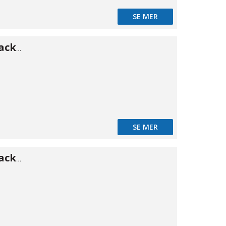
SE MER
Press O-ring/packning 18
SE MER
Press O-ring/packning 22