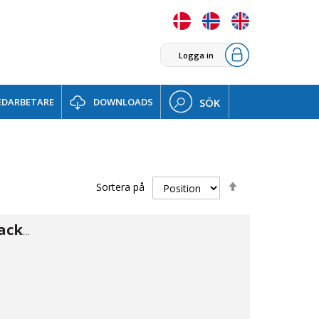
Logga in
DARBETARE
DOWNLOADS
SÖK
Sätt
Sortera på
fallande
sortering
Press O-ring/packning 15