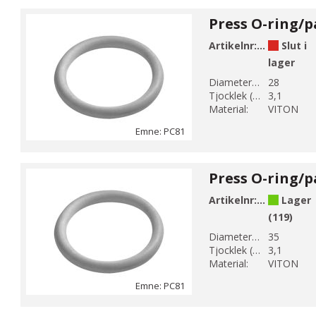
Artikelnr:
PC81-28
Slut i
lager
Diameter 1 (mm):
28
Tjocklek (mm):
3,1
Material:
VITON
Emne: PC81
Artikelnr:
PC81-35
Lager
(119)
Diameter 1 (mm):
35
Tjocklek (mm):
3,1
Material:
VITON
Emne: PC81