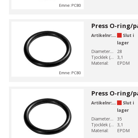
Emne: PC80
Artikelnr:
PC80-28
Slut i
lager
Diameter 1 (mm):
28
Tjocklek (mm):
3,1
Material:
EPDM
Emne: PC80
Artikelnr:
PC80-35
Slut i
lager
Diameter 1 (mm):
35
Tjocklek (mm):
3,1
Material:
EPDM