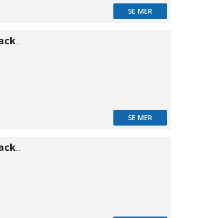
SE MER
Press O-ring/packning 28
SE MER
Press O-ring/packning 35