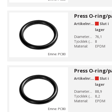
Artikelnr:
PC80-76
Slut i
lager
Diameter 1 (mm):
76,1
Tjocklek (mm):
8
Material:
EPDM
Emne: PC80
Artikelnr:
PC80-88
Slut i
lager
Diameter 1 (mm):
88,9
Tjocklek (mm):
8,2
Material:
EPDM
Emne: PC80