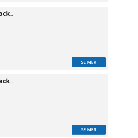
Press O-ring/packning 18
SE MER
Press O-ring/packning 22
SE MER