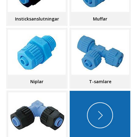
Insticksanslutningar
Muffar
Niplar
T-samlare