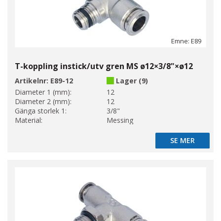
Emne: E89
T-koppling instick/utv gren MS ø12×3/8"×ø12
Artikelnr:
E89-12
Lager (9)
Diameter 1 (mm):
12
Diameter 2 (mm):
12
Gänga storlek 1:
3/8"
Material:
Messing
SE MER
SE MER