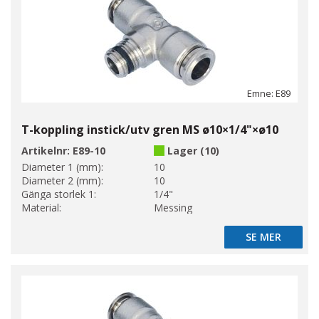
Emne: E89
T-koppling instick/utv gren MS ø10×1/4"×ø10
Artikelnr:
E89-10
Lager (10)
Diameter 1 (mm):
10
Diameter 2 (mm):
10
Gänga storlek 1:
1/4"
Material:
Messing
SE MER
SE MER