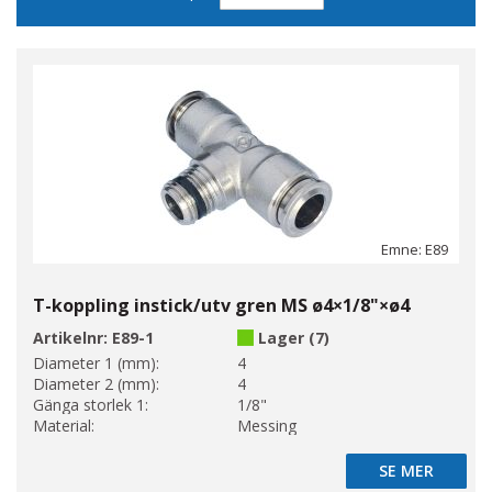
sortering
Emne: E89
T-koppling instick/utv gren MS ø4×1/8"×ø4
Artikelnr:
E89-1
Lager (7)
Diameter 1 (mm):
4
Diameter 2 (mm):
4
Gänga storlek 1:
1/8"
Material:
Messing
SE MER
SE MER