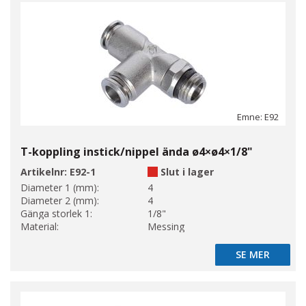
Emne: E92
T-koppling instick/nippel ända ø4×ø4×1/8"
Artikelnr:
E92-1
Slut i lager
Diameter 1 (mm):
4
Diameter 2 (mm):
4
Gänga storlek 1:
1/8"
Material:
Messing
SE MER
SE MER