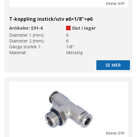
Emne: E91
T-koppling instick/utv ø6×1/8"×ø6
Artikelnr:
E91-6
Slut i lager
Diameter 1 (mm):
6
Diameter 2 (mm):
6
Gänga storlek 1:
1/8"
Material:
Messing
SE MER
SE MER
Emne: E91