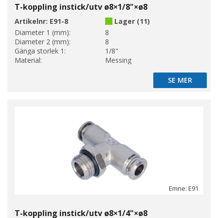
T-koppling instick/utv ø8×1/8"×ø8
Artikelnr:
E91-8
Lager (11)
Diameter 1 (mm):
8
Diameter 2 (mm):
8
Gänga storlek 1:
1/8"
Material:
Messing
SE MER
SE MER
Emne: E91
T-koppling instick/utv ø8×1/4"×ø8