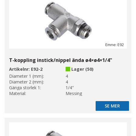
Emne: E92
T-koppling instick/nippel ända ø4×ø4×1/4"
Artikelnr:
E92-2
Lager (50)
Diameter 1 (mm):
4
Diameter 2 (mm):
4
Gänga storlek 1:
1/4"
Material:
Messing
SE MER
SE MER