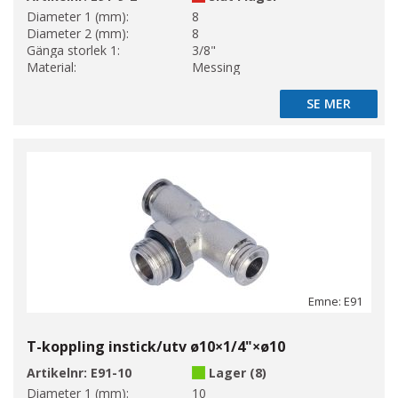
Diameter 1 (mm):
8
Diameter 2 (mm):
8
Gänga storlek 1:
3/8"
Material:
Messing
SE MER
SE MER
Emne: E91
T-koppling instick/utv ø10×1/4"×ø10
Artikelnr:
E91-10
Lager (8)
Diameter 1 (mm):
10