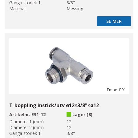
Gänga storlek 1:
3/8"
Material:
Messing
SE MER
SE MER
Emne: E91
T-koppling instick/utv ø12×3/8"×ø12
Artikelnr:
E91-12
Lager (8)
Diameter 1 (mm):
12
Diameter 2 (mm):
12
Gänga storlek 1:
3/8"