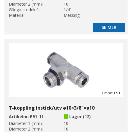
Diameter 2 (mm):
10
Gänga storlek 1:
1/4"
Material:
Messing
SE MER
SE MER
Emne: E91
T-koppling instick/utv ø10×3/8"×ø10
Artikelnr:
E91-11
Lager (12)
Diameter 1 (mm):
10
Diameter 2 (mm):
10