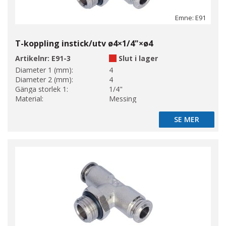
Emne: E91
T-koppling instick/utv ø4×1/4"×ø4
Artikelnr:
E91-3
Slut i lager
Diameter 1 (mm):
4
Diameter 2 (mm):
4
Gänga storlek 1:
1/4"
Material:
Messing
SE MER
SE MER