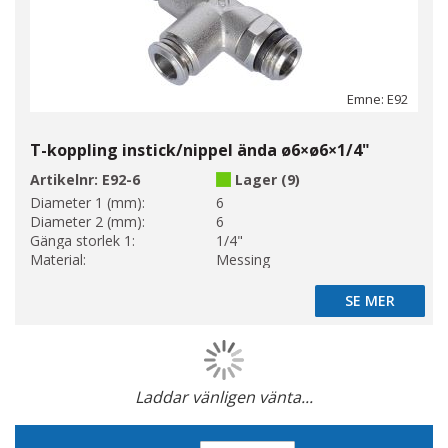
Emne: E92
T-koppling instick/nippel ända ø6×ø6×1/4"
Artikelnr:
E92-6
Lager (9)
Diameter 1 (mm):
6
Diameter 2 (mm):
6
Gänga storlek 1:
1/4"
Material:
Messing
SE MER
SE MER
Laddar vänligen vänta...
Page
Sätt