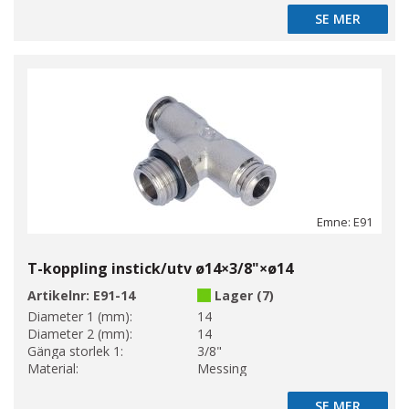
SE MER
SE MER
Emne: E91
T-koppling instick/utv ø14×3/8"×ø14
Artikelnr:
E91-14
Lager (7)
Diameter 1 (mm):
14
Diameter 2 (mm):
14
Gänga storlek 1:
3/8"
Material:
Messing
SE MER
SE MER