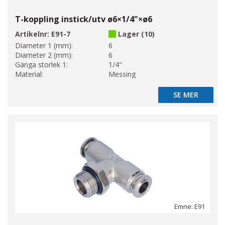
T-koppling instick/utv ø6×1/4"×ø6
Artikelnr:
E91-7
Lager (10)
Diameter 1 (mm):
6
Diameter 2 (mm):
6
Gänga storlek 1:
1/4"
Material:
Messing
SE MER
SE MER
Emne: E91