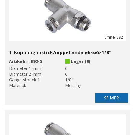
Emne: E92
T-koppling instick/nippel ända ø6×ø6×1/8"
Artikelnr:
E92-5
Lager (9)
Diameter 1 (mm):
6
Diameter 2 (mm):
6
Gänga storlek 1:
1/8"
Material:
Messing
SE MER
SE MER