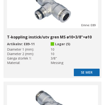
Emne: E89
T-koppling instick/utv gren MS ø10×3/8"×ø10
Artikelnr:
E89-11
Lager (5)
Diameter 1 (mm):
10
Diameter 2 (mm):
10
Gänga storlek 1:
3/8"
Material:
Messing
SE MER
SE MER