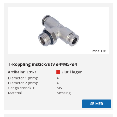
Emne: E91
T-koppling instick/utv ø4×M5×ø4
Artikelnr:
E91-1
Slut i lager
Diameter 1 (mm):
4
Diameter 2 (mm):
4
Gänga storlek 1:
M5
Material:
Messing
SE MER
SE MER