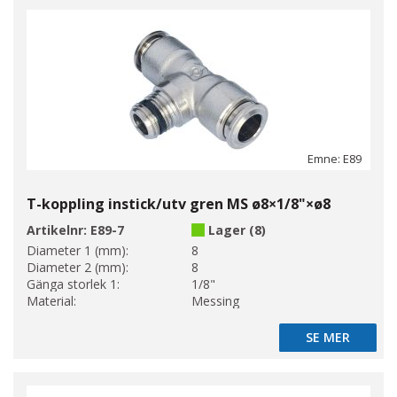
Emne: E89
T-koppling instick/utv gren MS ø8×1/8"×ø8
Artikelnr:
E89-7
Lager (8)
Diameter 1 (mm):
8
Diameter 2 (mm):
8
Gänga storlek 1:
1/8"
Material:
Messing
SE MER
SE MER