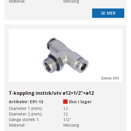
Material:
Messing
SE MER
SE MER
Emne: E91
T-koppling instick/utv ø12×1/2"×ø12
Artikelnr:
E91-13
Slut i lager
Diameter 1 (mm):
12
Diameter 2 (mm):
12
Gänga storlek 1:
1/2"
Material:
Messing