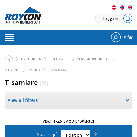
Logga in
SÖK
PRODUKTER
PNEUMATIK
SLANGKOPPLINGAR
MÄSSING
INSTICK
T-SAMLARE
T-samlare
(59)
View all filters
Visar 1-25 av 59 produkter
Sätt
Sortera på
fallande