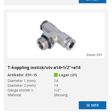
Emne: E91
T-koppling instick/utv ø14×1/2"×ø14
Artikelnr:
E91-15
Lager (21)
Diameter 1 (mm):
14
Diameter 2 (mm):
14
Gänga storlek 1:
1/2"
Material:
Messing
SE MER
SE MER