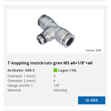
Emne: E89
T-koppling instick/utv gren MS ø6×1/8"×ø6
Artikelnr:
E89-5
Lager (10)
Diameter 1 (mm):
6
Diameter 2 (mm):
6
Gänga storlek 1:
1/8"
Material:
Messing
SE MER
SE MER