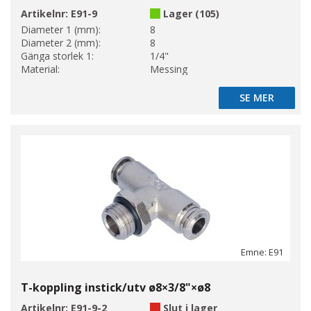
Artikelnr:
E91-9
Lager (105)
Diameter 1 (mm):
8
Diameter 2 (mm):
8
Gänga storlek 1:
1/4"
Material:
Messing
SE MER
SE MER
Emne: E91
T-koppling instick/utv ø8×3/8"×ø8
Artikelnr:
E91-9-2
Slut i lager