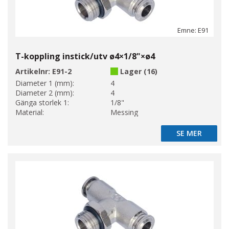
Emne: E91
T-koppling instick/utv ø4×1/8"×ø4
Artikelnr:
E91-2
Lager (16)
Diameter 1 (mm):
4
Diameter 2 (mm):
4
Gänga storlek 1:
1/8"
Material:
Messing
SE MER
SE MER