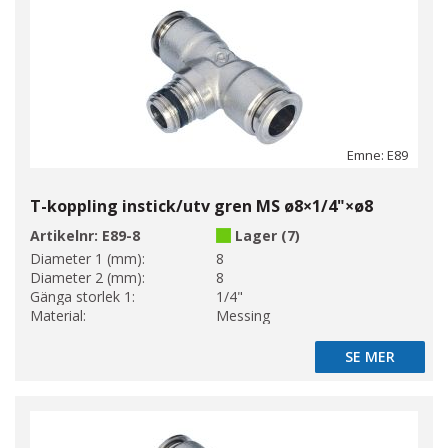
Emne: E89
T-koppling instick/utv gren MS ø8×1/4"×ø8
Artikelnr:
E89-8
Lager (7)
Diameter 1 (mm):
8
Diameter 2 (mm):
8
Gänga storlek 1:
1/4"
Material:
Messing
SE MER
SE MER