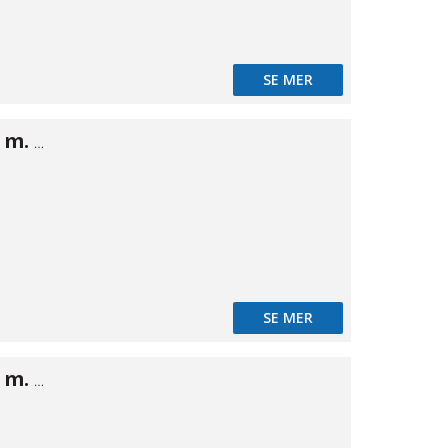
SE MER
NiTO koppling m. slangstuts 3/4" × 3/4"
SE MER
NiTO koppling m. utv gänga 1/2" × 1/2"