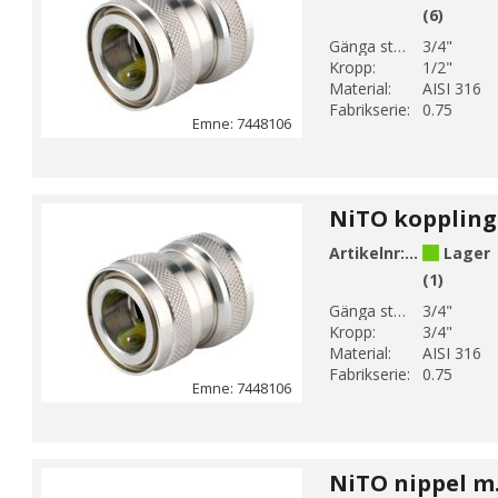
(6)
Gänga storlek 1:
3/4"
Kropp:
1/2"
Material:
AISI 316
Fabrikserie:
0.75
Emne: 7448106
Artikelnr:
744810636
Lager
(1)
Gänga storlek 1:
3/4"
Kropp:
3/4"
Material:
AISI 316
Fabrikserie:
0.75
Emne: 7448106