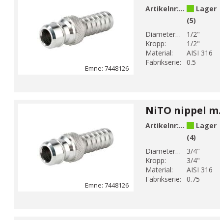
Artikelnr:
744812604
Lager
(5)
Diameter 1 (mm):
1/2"
Kropp:
1/2"
Material:
AISI 316
Fabrikserie:
0.5
Emne: 7448126
Artikelnr:
744812606
Lager
(4)
Diameter 1 (mm):
3/4"
Kropp:
3/4"
Material:
AISI 316
Fabrikserie:
0.75
Emne: 7448126