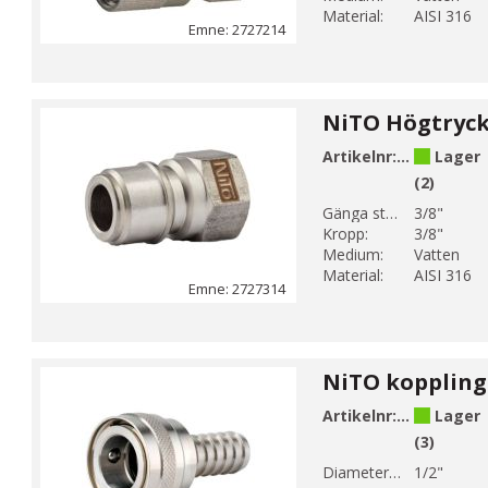
Material:
AISI 316
Emne: 2727214
Artikelnr:
272731433
Lager
(2)
Gänga storlek 1:
3/8"
Kropp:
3/8"
Medium:
Vatten
Material:
AISI 316
Emne: 2727314
Artikelnr:
744808604
Lager
(3)
Diameter 1 (mm):
1/2"