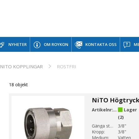
NYHETER
OM ROYKON
KONTAKTA OSS
ME
NITO KOPPLINGAR
ROSTFRI
18 objekt
Artikelnr:
272721433
Lager
(2)
Gänga storlek 1:
3/8"
Kropp:
3/8"
Medium:
Vatten