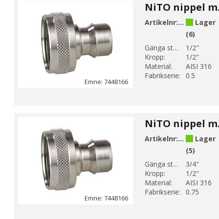
Artikelnr:
744816604
Lager
(6)
Gänga storlek 1:
1/2"
Kropp:
1/2"
Material:
AISI 316
Fabrikserie:
0.5
Emne: 7448166
Artikelnr:
744816606
Lager
(5)
Gänga storlek 1:
3/4"
Kropp:
1/2"
Material:
AISI 316
Fabrikserie:
0.75
Emne: 7448166