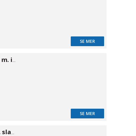
SE MER
NiTO koppling m. inv gänga 3/4" × 3/4"
SE MER
NiTO nippel m. slangstuts 1/2" x 1/2"