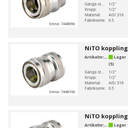
Gänga storlek 1:
1/2"
Kropp:
1/2"
Material:
AISI 316
Fabrikserie:
0.5
Emne: 7448096
Artikelnr:
744810604
Lager
(5)
Gänga storlek 1:
1/2"
Kropp:
1/2"
Material:
AISI 316
Fabrikserie:
0.5
Emne: 7448106
Artikelnr:
744810606
Lager