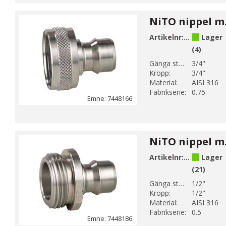
Artikelnr:
744816636
Lager
(4)
Gänga storlek 1:
3/4"
Kropp:
3/4"
Material:
AISI 316
Fabrikserie:
0.75
Emne: 7448166
Artikelnr:
744818604
Lager
(21)
Gänga storlek 1:
1/2"
Kropp:
1/2"
Material:
AISI 316
Fabrikserie:
0.5
Emne: 7448186