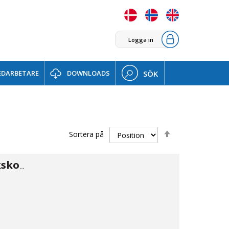
Logga in
DARBETARE
DOWNLOADS
SÖK
Sätt
Sortera på
fallande
sortering
NiTO Högtryckskoppling m. inv 3/8"