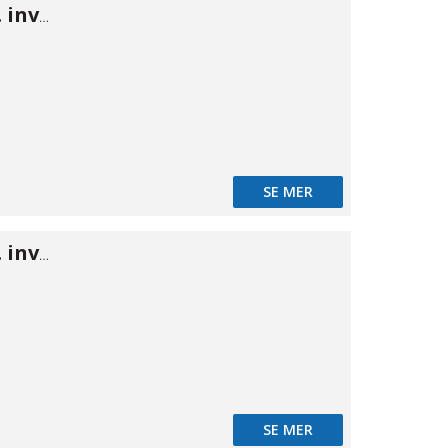
NiTO nippel m. inv gänga 1/2" × 1/2"
SE MER
NiTO nippel m. inv gänga 3/4" × 1/2"
SE MER