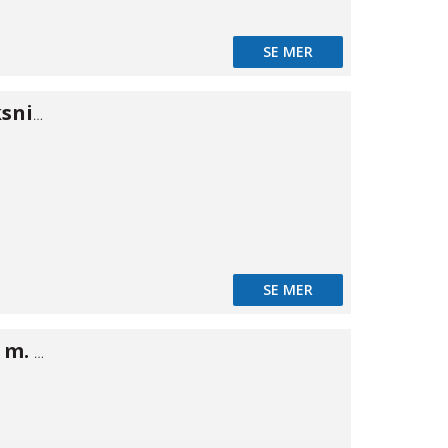
SE MER
NiTO Högtrycksnippel m. inv gänga 3/8"
SE MER
NiTO koppling m. slangstuts 1/2" × 1/2"