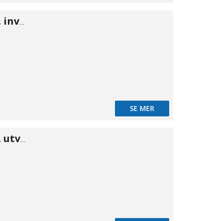
NiTO nippel m. inv gänga 3/4" x 3/4"
SE MER
NiTO nippel m. utv gänga 1/2" × 1/2"