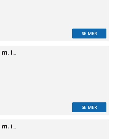
SE MER
NiTO koppling m. inv gänga 1/2" × 1/2"
SE MER
NiTO koppling m. inv gänga 3/4" × 1/2"