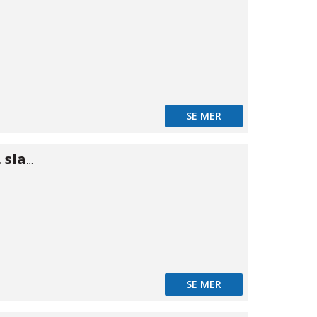
SE MER
NiTO nippel m. slangstuts 3/4" × 3/4"
SE MER