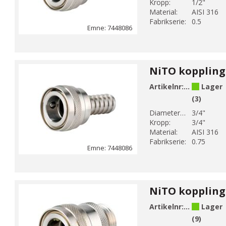
Kropp:
1/2"
Material:
AISI 316
Fabrikserie:
0.5
Emne: 7448086
Artikelnr:
744808606
Lager
(3)
Diameter 1 (mm):
3/4"
Kropp:
3/4"
Material:
AISI 316
Fabrikserie:
0.75
Emne: 7448086
Artikelnr:
744809604
Lager
(9)