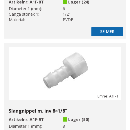
Artikelnr:
A1F-8T
Lager (24)
Diameter 1 (mm):
6
Gänga storlek 1:
1/2"
Material:
PVDF
SE MER
SE MER
Emne: A1F-T
Slangnippel m. inv 8×1/8"
Artikelnr:
A1F-9T
Lager (50)
Diameter 1 (mm):
8