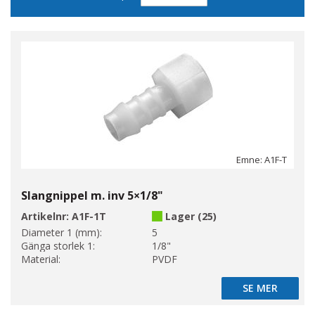
sortering
Emne: A1F-T
Slangnippel m. inv 5×1/8"
Artikelnr:
A1F-1T
Lager (25)
Diameter 1 (mm):
5
Gänga storlek 1:
1/8"
Material:
PVDF
SE MER
SE MER