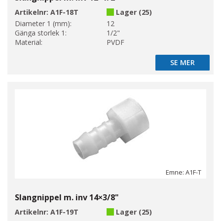
Artikelnr:
A1F-18T
Lager (25)
Diameter 1 (mm):
12
Gänga storlek 1:
1/2"
Material:
PVDF
SE MER
SE MER
Emne: A1F-T
Slangnippel m. inv 14×3/8"
Artikelnr:
A1F-19T
Lager (25)