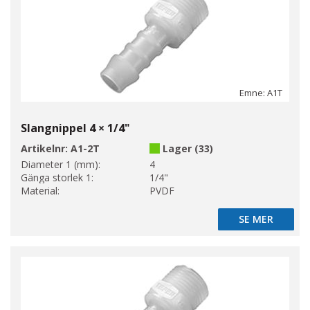
Emne: A1T
Slangnippel 4 × 1/4"
Artikelnr:
A1-2T
Lager (33)
Diameter 1 (mm):
4
Gänga storlek 1:
1/4"
Material:
PVDF
SE MER
SE MER