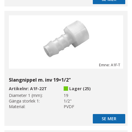
Emne: A1F-T
Slangnippel m. inv 19×1/2"
Artikelnr:
A1F-22T
Lager (25)
Diameter 1 (mm):
19
Gänga storlek 1:
1/2"
Material:
PVDF
SE MER
SE MER