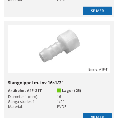
SE MER
SE MER
Emne: A1F-T
Slangnippel m. inv 16×1/2"
Artikelnr:
A1F-21T
Lager (25)
Diameter 1 (mm):
16
Gänga storlek 1:
1/2"
Material:
PVDF
SE MER
SE MER