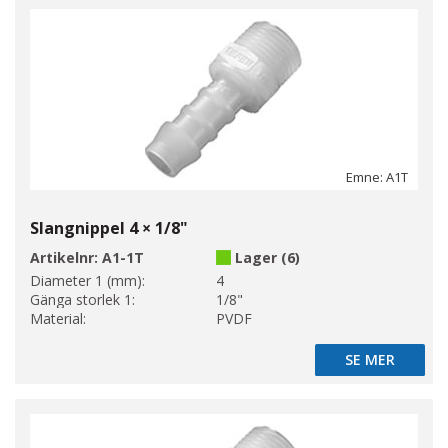
Emne: A1T
Slangnippel 4 × 1/8"
Artikelnr:
A1-1T
Lager (6)
Diameter 1 (mm):
4
Gänga storlek 1:
1/8"
Material:
PVDF
SE MER
SE MER