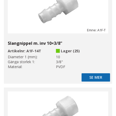
Emne: A1F-T
Slangnippel m. inv 10×3/8"
Artikelnr:
A1F-14T
Lager (25)
Diameter 1 (mm):
10
Gänga storlek 1:
3/8"
Material:
PVDF
SE MER
SE MER