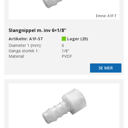
Emne: A1F-T
Slangnippel m. inv 6×1/8"
Artikelnr:
A1F-5T
Lager (25)
Diameter 1 (mm):
6
Gänga storlek 1:
1/8"
Material:
PVDF
SE MER
SE MER