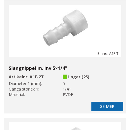
Emne: A1F-T
Slangnippel m. inv 5×1/4"
Artikelnr:
A1F-2T
Lager (25)
Diameter 1 (mm):
5
Gänga storlek 1:
1/4"
Material:
PVDF
SE MER
SE MER