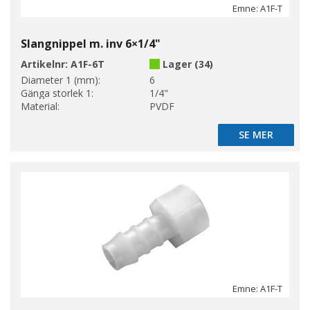
Emne: A1F-T
Slangnippel m. inv 6×1/4"
Artikelnr:
A1F-6T
Lager (34)
Diameter 1 (mm):
6
Gänga storlek 1:
1/4"
Material:
PVDF
SE MER
SE MER
Emne: A1F-T