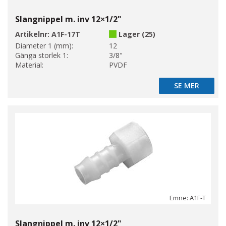
Slangnippel m. inv 12×1/2"
Artikelnr:
A1F-17T
Lager (25)
Diameter 1 (mm):
12
Gänga storlek 1:
3/8"
Material:
PVDF
SE MER
SE MER
Emne: A1F-T
Slangnippel m. inv 12×1/2"