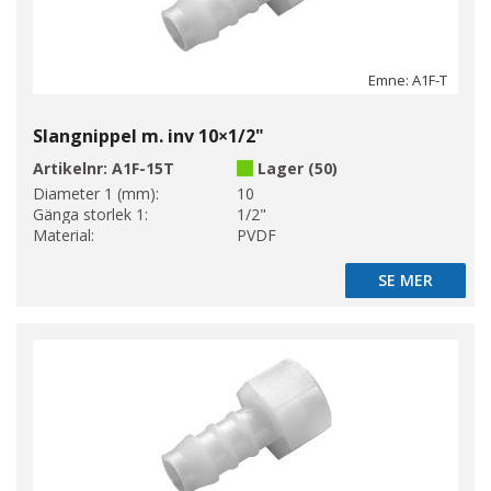
Emne: A1F-T
Slangnippel m. inv 10×1/2"
Artikelnr:
A1F-15T
Lager (50)
Diameter 1 (mm):
10
Gänga storlek 1:
1/2"
Material:
PVDF
SE MER
SE MER