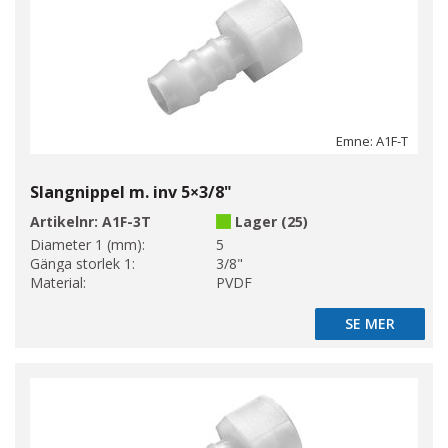
Emne: A1F-T
Slangnippel m. inv 5×3/8"
Artikelnr:
A1F-3T
Lager (25)
Diameter 1 (mm):
5
Gänga storlek 1:
3/8"
Material:
PVDF
SE MER
SE MER