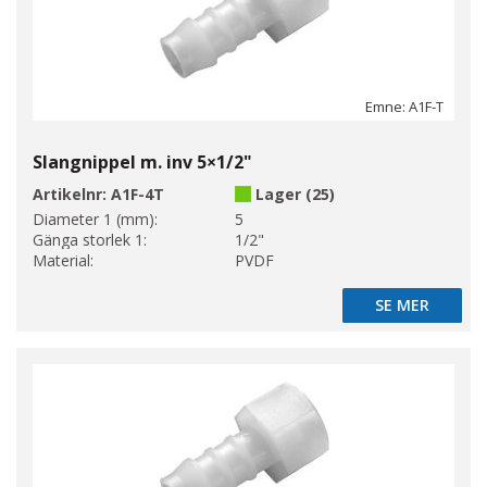
Emne: A1F-T
Slangnippel m. inv 5×1/2"
Artikelnr:
A1F-4T
Lager (25)
Diameter 1 (mm):
5
Gänga storlek 1:
1/2"
Material:
PVDF
SE MER
SE MER