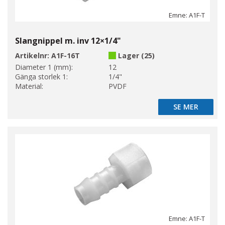
Emne: A1F-T
Slangnippel m. inv 12×1/4"
Artikelnr:
A1F-16T
Lager (25)
Diameter 1 (mm):
12
Gänga storlek 1:
1/4"
Material:
PVDF
SE MER
SE MER
Emne: A1F-T