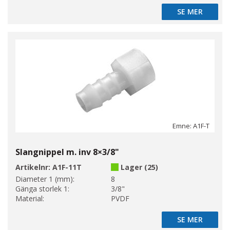
SE MER
SE MER
Emne: A1F-T
Slangnippel m. inv 8×3/8"
Artikelnr:
A1F-11T
Lager (25)
Diameter 1 (mm):
8
Gänga storlek 1:
3/8"
Material:
PVDF
SE MER
SE MER