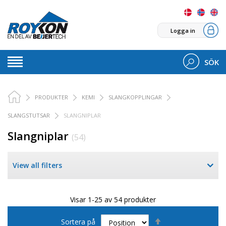
Logga in
SÖK
PRODUKTER
KEMI
SLANGKOPPLINGAR
SLANGSTUTSAR
SLANGNIPLAR
Slangniplar
(54)
View all filters
Visar 1-25 av 54 produkter
Sätt
Sortera på
fallande