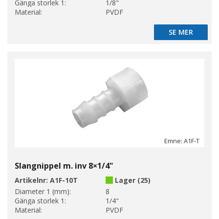
Gänga storlek 1:
1/8"
Material:
PVDF
SE MER
SE MER
Emne: A1F-T
Slangnippel m. inv 8×1/4"
Artikelnr:
A1F-10T
Lager (25)
Diameter 1 (mm):
8
Gänga storlek 1:
1/4"
Material:
PVDF