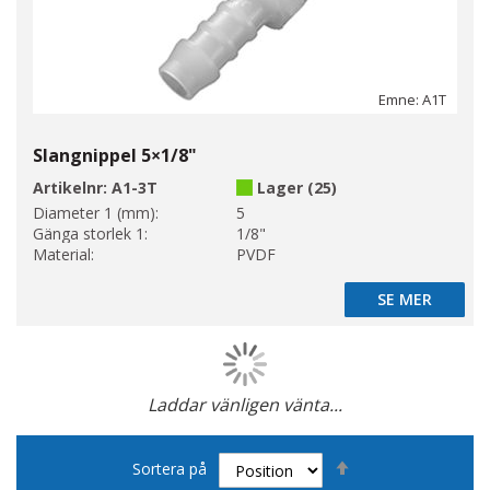
Emne: A1T
Slangnippel 5×1/8"
Artikelnr:
A1-3T
Lager (25)
Diameter 1 (mm):
5
Gänga storlek 1:
1/8"
Material:
PVDF
SE MER
SE MER
Laddar vänligen vänta...
Page
Sätt
Sortera på
fallande
sortering