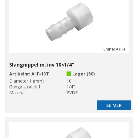
Emne: A1F-T
Slangnippel m. inv 10×1/4"
Artikelnr:
A1F-13T
Lager (50)
Diameter 1 (mm):
10
Gänga storlek 1:
1/4"
Material:
PVDF
SE MER
SE MER