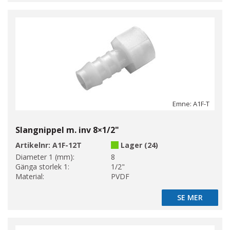
Emne: A1F-T
Slangnippel m. inv 8×1/2"
Artikelnr:
A1F-12T
Lager (24)
Diameter 1 (mm):
8
Gänga storlek 1:
1/2"
Material:
PVDF
SE MER
SE MER