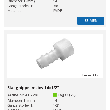
Diameter 1 (mm):
14
Gänga storlek 1:
3/8"
Material:
PVDF
SE MER
SE MER
Emne: A1F-T
Slangnippel m. inv 14×1/2"
Artikelnr:
A1F-20T
Lager (25)
Diameter 1 (mm):
14
Gänga storlek 1:
1/2"
Material:
PVDF