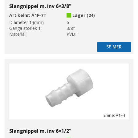
Slangnippel m. inv 6×3/8"
Artikelnr:
A1F-7T
Lager (24)
Diameter 1 (mm):
6
Gänga storlek 1:
3/8"
Material:
PVDF
SE MER
SE MER
Emne: A1F-T
Slangnippel m. inv 6×1/2"