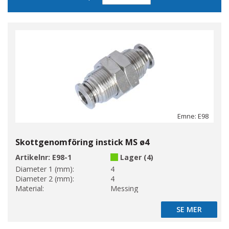
sortering
Emne: E98
Skottgenomföring instick MS ø4
Artikelnr:
E98-1
Lager (4)
Diameter 1 (mm):
4
Diameter 2 (mm):
4
Material:
Messing
SE MER
SE MER