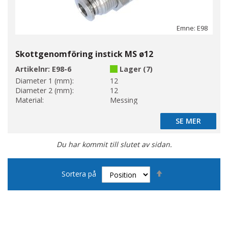
Emne: E98
Skottgenomföring instick MS ø12
Artikelnr:
E98-6
Lager (7)
Diameter 1 (mm):
12
Diameter 2 (mm):
12
Material:
Messing
SE MER
SE MER
Du har kommit till slutet av sidan.
Sätt
Sortera på
fallande
sortering