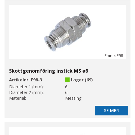
Emne: E98
Skottgenomföring instick MS ø6
Artikelnr:
E98-3
Lager (69)
Diameter 1 (mm):
6
Diameter 2 (mm):
6
Material:
Messing
SE MER
SE MER