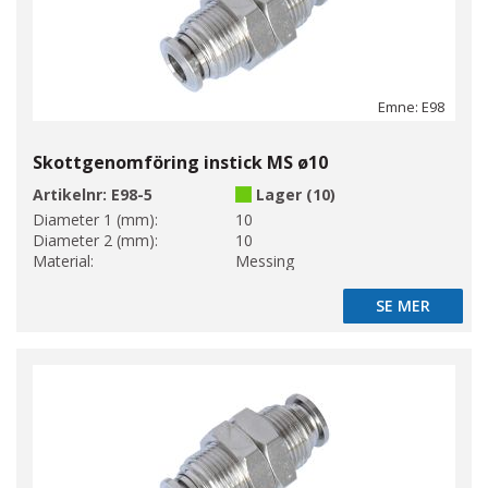
Emne: E98
Skottgenomföring instick MS ø10
Artikelnr:
E98-5
Lager (10)
Diameter 1 (mm):
10
Diameter 2 (mm):
10
Material:
Messing
SE MER
SE MER