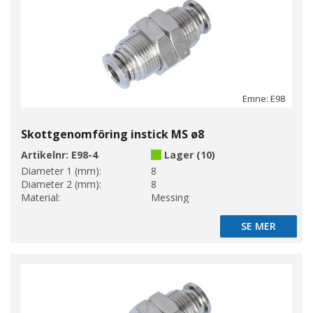
Emne: E98
Skottgenomföring instick MS ø8
Artikelnr:
E98-4
Lager (10)
Diameter 1 (mm):
8
Diameter 2 (mm):
8
Material:
Messing
SE MER
SE MER