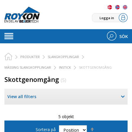
Logga in
SÖK
PRODUKTER
SLANGKOPPLINGAR
MÄSSING SLANGKOPPLINGAR
INSTICK
SKOTTGENOMGÅNG
Skottgenomgång
(5)
View all filters
5 objekt
Sätt
Sortera på
fallande