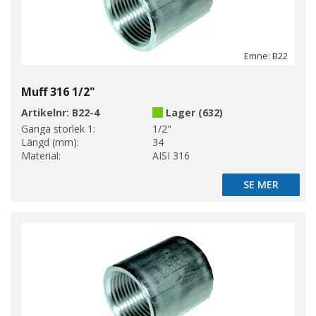
Emne: B22
Muff 316 1/2"
Artikelnr:
B22-4
Lager (632)
Gänga storlek 1:
1/2"
Längd (mm):
34
Material:
AISI 316
SE MER
SE MER