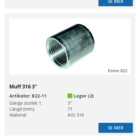
SE MER
SE MER
Emne: B22
Muff 316 3"
Artikelnr:
B22-11
Lager (2)
Gänga storlek 1:
3"
Längd (mm):
71
Material:
AISI 316
SE MER
SE MER