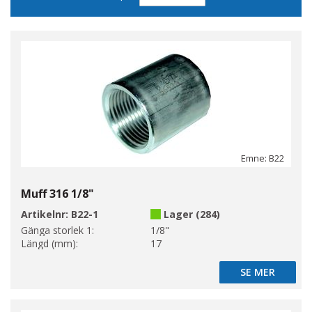
sortering
Emne: B22
Muff 316 1/8"
Artikelnr:
B22-1
Lager (284)
Gänga storlek 1:
1/8"
Längd (mm):
17
SE MER
SE MER