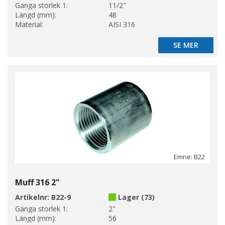
Gänga storlek 1:
11/2"
Längd (mm):
48
Material:
AISI 316
SE MER
SE MER
Emne: B22
Muff 316 2"
Artikelnr:
B22-9
Lager (73)
Gänga storlek 1:
2"
Längd (mm):
56