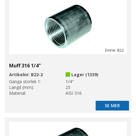
Emne: B22
Muff 316 1/4"
Artikelnr:
B22-2
Lager (1339)
Gänga storlek 1:
1/4"
Längd (mm):
25
Material:
AISI 316
SE MER
SE MER