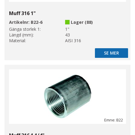
Muff 316 1"
Artikelnr:
B22-6
Lager (88)
Gänga storlek 1:
1"
Längd (mm):
43
Material:
AISI 316
SE MER
SE MER
Emne: B22