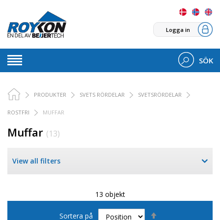
Logga in
SÖK
PRODUKTER
SVETS RÖRDELAR
SVETSRÖRDELAR
ROSTFRI
MUFFAR
Muffar
(13)
View all filters
13 objekt
Sätt
Sortera på
fallande