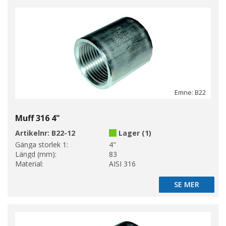
Emne: B22
Muff 316 4"
Artikelnr:
B22-12
Lager (1)
Gänga storlek 1:
4"
Längd (mm):
83
Material:
AISI 316
SE MER
SE MER