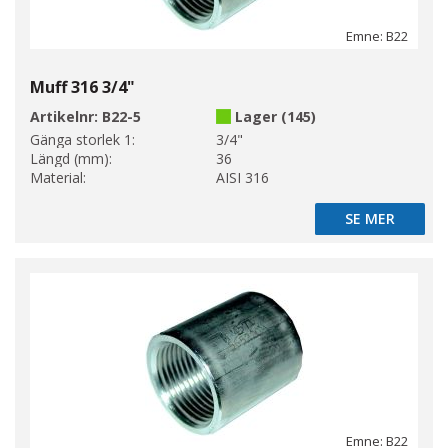
Emne: B22
Muff 316 3/4"
Artikelnr:
B22-5
Lager (145)
Gänga storlek 1:
3/4"
Längd (mm):
36
Material:
AISI 316
SE MER
SE MER
Emne: B22