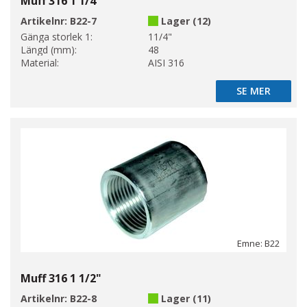
Muff 316 1 1/4"
Artikelnr:
B22-7
Lager (12)
Gänga storlek 1:
11/4"
Längd (mm):
48
Material:
AISI 316
SE MER
SE MER
Emne: B22
Muff 316 1 1/2"
Artikelnr:
B22-8
Lager (11)