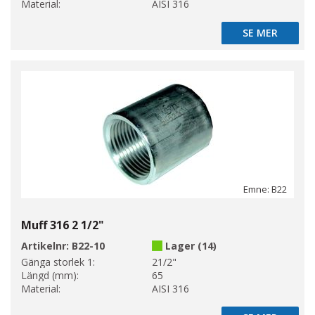
Material:
AISI 316
SE MER
SE MER
Emne: B22
Muff 316 2 1/2"
Artikelnr:
B22-10
Lager (14)
Gänga storlek 1:
21/2"
Längd (mm):
65
Material:
AISI 316