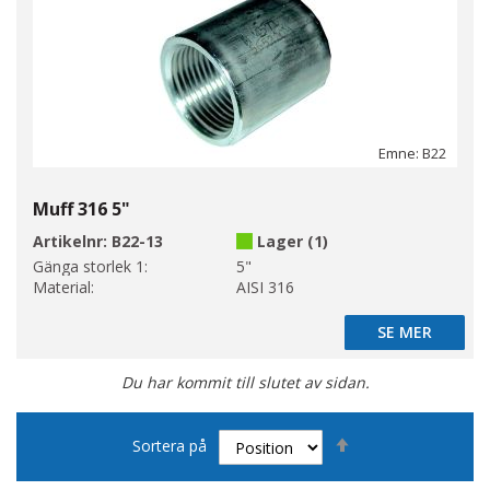
Emne: B22
Muff 316 5"
Artikelnr:
B22-13
Lager (1)
Gänga storlek 1:
5"
Material:
AISI 316
SE MER
SE MER
Du har kommit till slutet av sidan.
Sätt
Sortera på
fallande
sortering