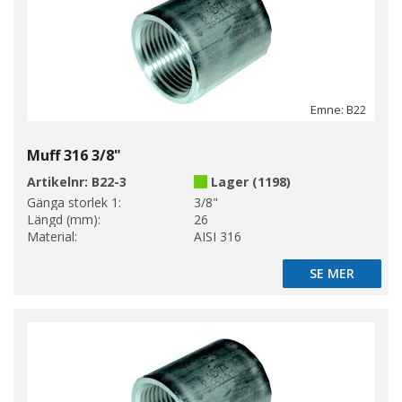
Emne: B22
Muff 316 3/8"
Artikelnr:
B22-3
Lager (1198)
Gänga storlek 1:
3/8"
Längd (mm):
26
Material:
AISI 316
SE MER
SE MER