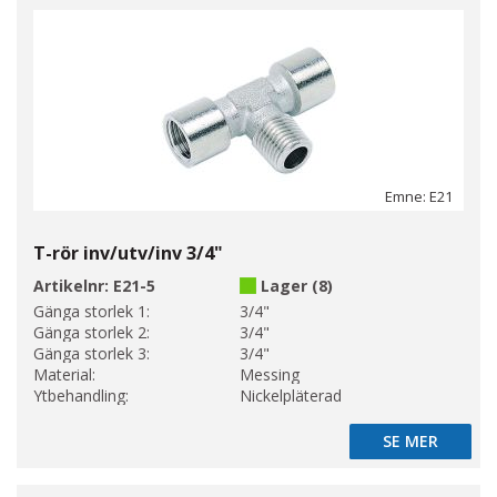
Emne: E21
T-rör inv/utv/inv 3/4"
Artikelnr:
E21-5
Lager (8)
Gänga storlek 1:
3/4"
Gänga storlek 2:
3/4"
Gänga storlek 3:
3/4"
Material:
Messing
Ytbehandling:
Nickelpläterad
SE MER
SE MER