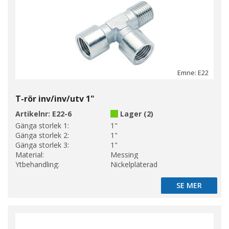
Emne: E22
T-rör inv/inv/utv 1"
Artikelnr:
E22-6
Lager (2)
Gänga storlek 1:
1"
Gänga storlek 2:
1"
Gänga storlek 3:
1"
Material:
Messing
Ytbehandling:
Nickelpläterad
SE MER
SE MER