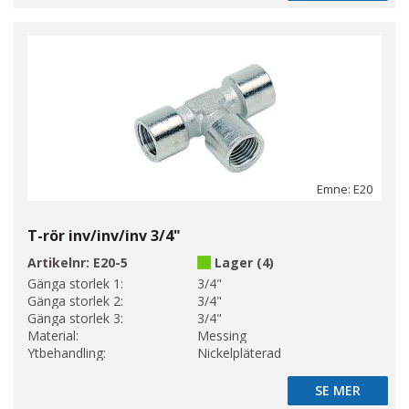
Emne: E20
T-rör inv/inv/inv 3/4"
Artikelnr:
E20-5
Lager (4)
Gänga storlek 1:
3/4"
Gänga storlek 2:
3/4"
Gänga storlek 3:
3/4"
Material:
Messing
Ytbehandling:
Nickelpläterad
SE MER
SE MER