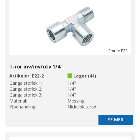
Emne: E22
T-rör inv/inv/utv 1/4"
Artikelnr:
E22-2
Lager (41)
Gänga storlek 1:
1/4"
Gänga storlek 2:
1/4"
Gänga storlek 3:
1/4"
Material:
Messing
Ytbehandling:
Nickelpläterad
SE MER
SE MER