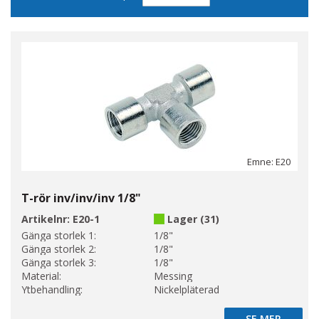
sortering
Emne: E20
T-rör inv/inv/inv 1/8"
Artikelnr:
E20-1
Lager (31)
Gänga storlek 1:
1/8"
Gänga storlek 2:
1/8"
Gänga storlek 3:
1/8"
Material:
Messing
Ytbehandling:
Nickelpläterad
SE MER