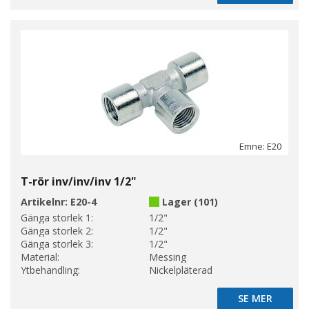
Emne: E20
T-rör inv/inv/inv 1/2"
Artikelnr:
E20-4
Lager (101)
Gänga storlek 1:
1/2"
Gänga storlek 2:
1/2"
Gänga storlek 3:
1/2"
Material:
Messing
Ytbehandling:
Nickelpläterad
SE MER
SE MER