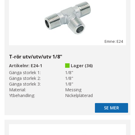
Emne: E24
T-rör utv/utv/utv 1/8"
Artikelnr:
E24-1
Lager (36)
Gänga storlek 1:
1/8"
Gänga storlek 2:
1/8"
Gänga storlek 3:
1/8"
Material:
Messing
Ytbehandling:
Nickelpläterad
SE MER
SE MER