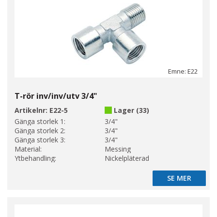
Emne: E22
T-rör inv/inv/utv 3/4"
Artikelnr:
E22-5
Lager (33)
Gänga storlek 1:
3/4"
Gänga storlek 2:
3/4"
Gänga storlek 3:
3/4"
Material:
Messing
Ytbehandling:
Nickelpläterad
SE MER
SE MER