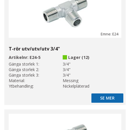
Emne: E24
T-rör utv/utv/utv 3/4"
Artikelnr:
E24-5
Lager (12)
Gänga storlek 1:
3/4"
Gänga storlek 2:
3/4"
Gänga storlek 3:
3/4"
Material:
Messing
Ytbehandling:
Nickelpläterad
SE MER
SE MER