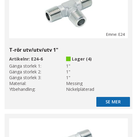
Emne: E24
T-rör utv/utv/utv 1"
Artikelnr:
E24-6
Lager (4)
Gänga storlek 1:
1"
Gänga storlek 2:
1"
Gänga storlek 3:
1"
Material:
Messing
Ytbehandling:
Nickelpläterad
SE MER
SE MER