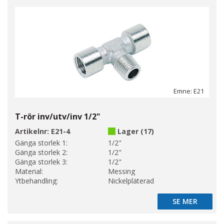
Emne: E21
T-rör inv/utv/inv 1/2"
Artikelnr:
E21-4
Lager (17)
Gänga storlek 1:
1/2"
Gänga storlek 2:
1/2"
Gänga storlek 3:
1/2"
Material:
Messing
Ytbehandling:
Nickelpläterad
SE MER
SE MER