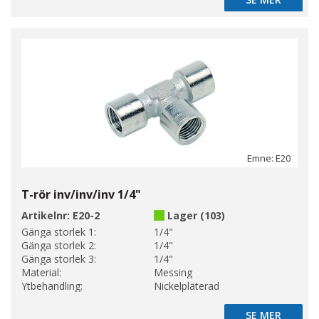
SE MER
Emne: E20
T-rör inv/inv/inv 1/4"
Artikelnr:
E20-2
Lager (103)
Gänga storlek 1:
1/4"
Gänga storlek 2:
1/4"
Gänga storlek 3:
1/4"
Material:
Messing
Ytbehandling:
Nickelpläterad
SE MER
SE MER