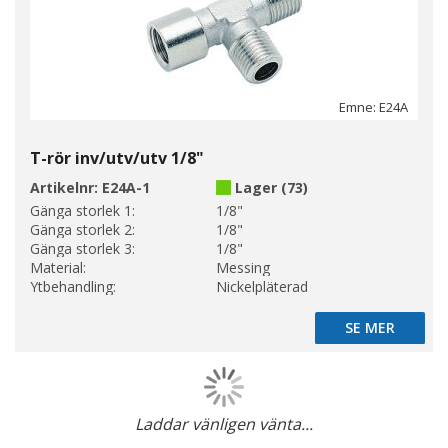
Emne: E24A
T-rör inv/utv/utv 1/8"
Artikelnr:
E24A-1
Lager (73)
Gänga storlek 1:
1/8"
Gänga storlek 2:
1/8"
Gänga storlek 3:
1/8"
Material:
Messing
Ytbehandling:
Nickelpläterad
SE MER
SE MER
Laddar vänligen vänta...
Page