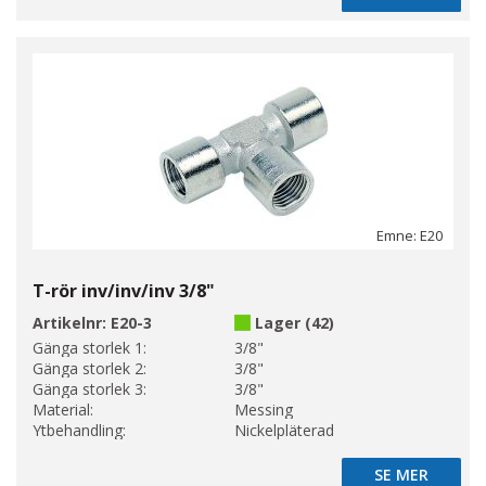
Emne: E20
T-rör inv/inv/inv 3/8"
Artikelnr:
E20-3
Lager (42)
Gänga storlek 1:
3/8"
Gänga storlek 2:
3/8"
Gänga storlek 3:
3/8"
Material:
Messing
Ytbehandling:
Nickelpläterad
SE MER
SE MER