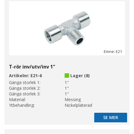
Emne: E21
T-rör inv/utv/inv 1"
Artikelnr:
E21-6
Lager (8)
Gänga storlek 1:
1"
Gänga storlek 2:
1"
Gänga storlek 3:
1"
Material:
Messing
Ytbehandling:
Nickelpläterad
SE MER
SE MER