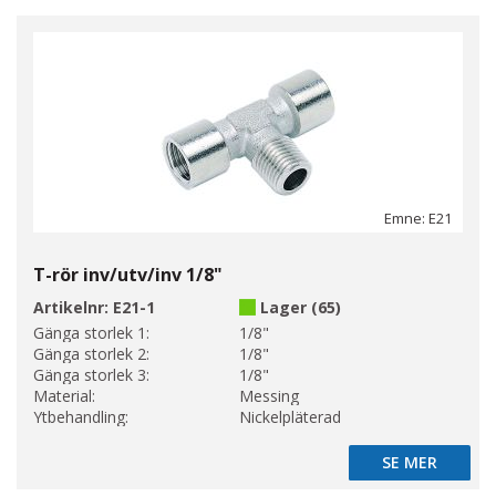
Emne: E21
T-rör inv/utv/inv 1/8"
Artikelnr:
E21-1
Lager (65)
Gänga storlek 1:
1/8"
Gänga storlek 2:
1/8"
Gänga storlek 3:
1/8"
Material:
Messing
Ytbehandling:
Nickelpläterad
SE MER
SE MER