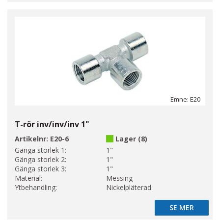
Emne: E20
T-rör inv/inv/inv 1"
Artikelnr:
E20-6
Lager (8)
Gänga storlek 1:
1"
Gänga storlek 2:
1"
Gänga storlek 3:
1"
Material:
Messing
Ytbehandling:
Nickelpläterad
SE MER
SE MER