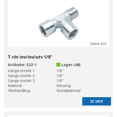
Emne: E22
T-rör inv/inv/utv 1/8"
Artikelnr:
E22-1
Lager (48)
Gänga storlek 1:
1/8"
Gänga storlek 2:
1/8"
Gänga storlek 3:
1/8"
Material:
Messing
Ytbehandling:
Nickelpläterad
SE MER
SE MER