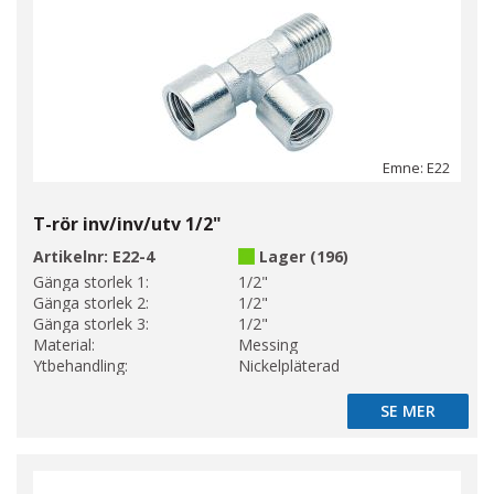
Emne: E22
T-rör inv/inv/utv 1/2"
Artikelnr:
E22-4
Lager (196)
Gänga storlek 1:
1/2"
Gänga storlek 2:
1/2"
Gänga storlek 3:
1/2"
Material:
Messing
Ytbehandling:
Nickelpläterad
SE MER
SE MER