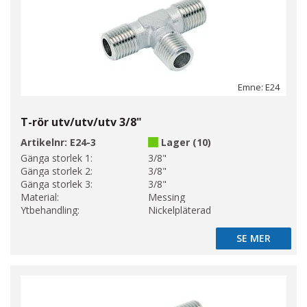
Emne: E24
T-rör utv/utv/utv 3/8"
Artikelnr:
E24-3
Lager (10)
Gänga storlek 1:
3/8"
Gänga storlek 2:
3/8"
Gänga storlek 3:
3/8"
Material:
Messing
Ytbehandling:
Nickelpläterad
SE MER
SE MER