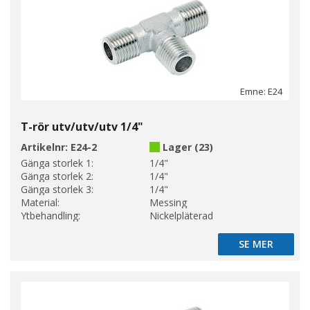
Emne: E24
T-rör utv/utv/utv 1/4"
Artikelnr:
E24-2
Lager (23)
Gänga storlek 1:
1/4"
Gänga storlek 2:
1/4"
Gänga storlek 3:
1/4"
Material:
Messing
Ytbehandling:
Nickelpläterad
SE MER
SE MER