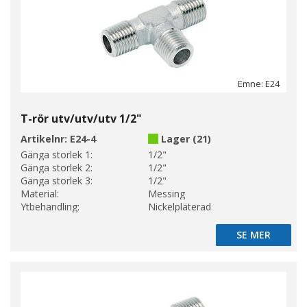
Emne: E24
T-rör utv/utv/utv 1/2"
Artikelnr:
E24-4
Lager (21)
Gänga storlek 1:
1/2"
Gänga storlek 2:
1/2"
Gänga storlek 3:
1/2"
Material:
Messing
Ytbehandling:
Nickelpläterad
SE MER
SE MER