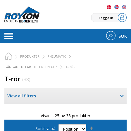
Logga in
SÖK
PRODUKTER
PNEUMATIK
GÄNGADE DELAR TILL PNEUMATIK
T-RÖR
T-rör
(38)
View all filters
Visar 1-25 av 38 produkter
Sätt
Sortera på
fallande