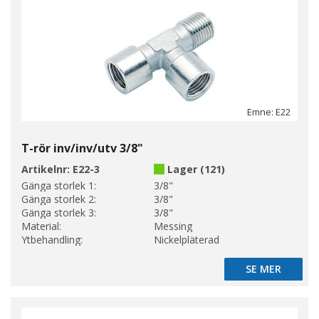
Emne: E22
T-rör inv/inv/utv 3/8"
Artikelnr:
E22-3
Lager (121)
Gänga storlek 1:
3/8"
Gänga storlek 2:
3/8"
Gänga storlek 3:
3/8"
Material:
Messing
Ytbehandling:
Nickelpläterad
SE MER
SE MER