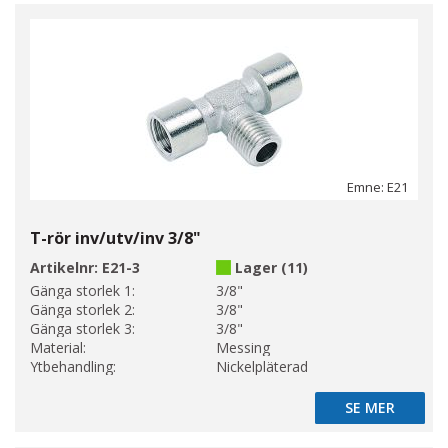
Emne: E21
T-rör inv/utv/inv 3/8"
Artikelnr:
E21-3
Lager (11)
Gänga storlek 1:
3/8"
Gänga storlek 2:
3/8"
Gänga storlek 3:
3/8"
Material:
Messing
Ytbehandling:
Nickelpläterad
SE MER
SE MER