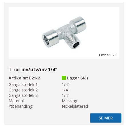
Emne: E21
T-rör inv/utv/inv 1/4"
Artikelnr:
E21-2
Lager (43)
Gänga storlek 1:
1/4"
Gänga storlek 2:
1/4"
Gänga storlek 3:
1/4"
Material:
Messing
Ytbehandling:
Nickelpläterad
SE MER
SE MER