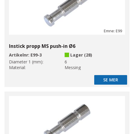
Emne: E99
Instick propp MS push-in Ø6
Artikelnr:
E99-3
Lager (28)
Diameter 1 (mm):
6
Material:
Messing
SE MER
SE MER