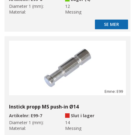
Diameter 1 (mm):
12
Material:
Messing
SE MER
SE MER
Emne: E99
Instick propp MS push-in Ø14
Artikelnr:
E99-7
Slut i lager
Diameter 1 (mm):
14
Material:
Messing