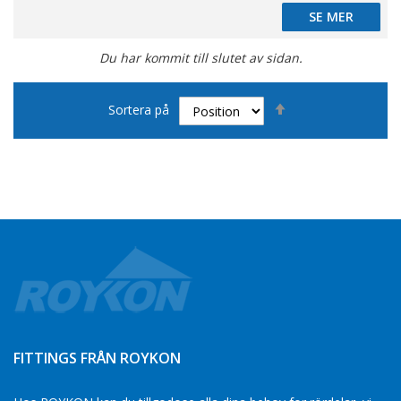
SE MER
SE MER
Du har kommit till slutet av sidan.
Sätt
Sortera på
fallande
sortering
FITTINGS FRÅN ROYKON