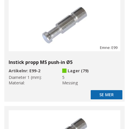
Emne: E99
Instick propp MS push-in Ø5
Artikelnr:
E99-2
Lager (79)
Diameter 1 (mm):
5
Material:
Messing
SE MER
SE MER