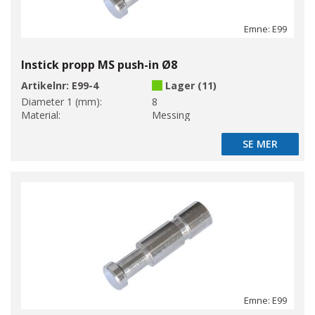
Emne: E99
Instick propp MS push-in Ø8
Artikelnr:
E99-4
Lager (11)
Diameter 1 (mm):
8
Material:
Messing
SE MER
SE MER
Emne: E99