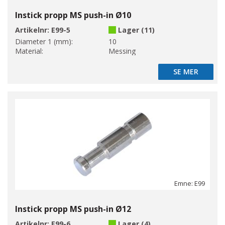
Instick propp MS push-in Ø10
Artikelnr:
E99-5
Lager (11)
Diameter 1 (mm):
10
Material:
Messing
SE MER
SE MER
Emne: E99
Instick propp MS push-in Ø12
Artikelnr:
E99-6
Lager (4)