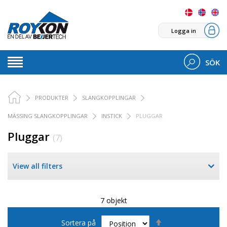
Logga in
SÖK
PRODUKTER
SLANGKOPPLINGAR
MÄSSING SLANGKOPPLINGAR
INSTICK
PLUGGAR
Pluggar
(7)
View all filters
7 objekt
Sätt
Sortera på
fallande