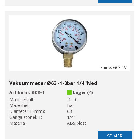
Emne: GC3-1V
Vakuummeter Ø63 -1-0bar 1/4"Ned
Artikelnr:
GC3-1
Lager (4)
Mätintervall:
-1 - 0
Mätenhet:
Bar
Diameter 1 (mm):
63
Gänga storlek 1:
1/4"
Material:
ABS plast
SE MER
SE MER