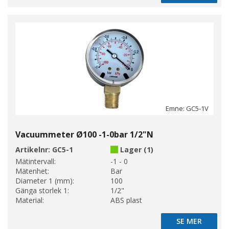
Emne: GC5-1V
Vacuummeter Ø100 -1-0bar 1/2"N
Artikelnr:
GC5-1
Lager (1)
Mätintervall:
-1 - 0
Mätenhet:
Bar
Diameter 1 (mm):
100
Gänga storlek 1:
1/2"
Material:
ABS plast
SE MER
SE MER