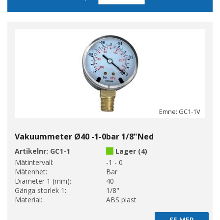
sortering
Emne: GC1-1V
Vakuummeter Ø40 -1-0bar 1/8"Ned
Artikelnr:
GC1-1
Lager (4)
Mätintervall:
-1 - 0
Mätenhet:
Bar
Diameter 1 (mm):
40
Gänga storlek 1:
1/8"
Material:
ABS plast
SE MER