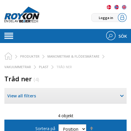
Logga in
SÖK
PRODUKTER
MANOMETRAR & FLÖDESMÄTARE
VAKUUMMETRAR
PLAST
TRÅD NER
Tråd ner
(4)
View all filters
4 objekt
Sätt
Sortera på
fallande