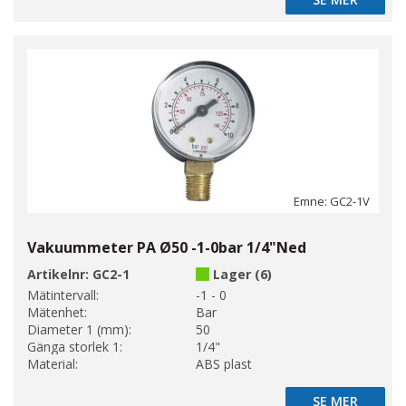
SE MER
Emne: GC2-1V
Vakuummeter PA Ø50 -1-0bar 1/4"Ned
Artikelnr:
GC2-1
Lager (6)
Mätintervall:
-1 - 0
Mätenhet:
Bar
Diameter 1 (mm):
50
Gänga storlek 1:
1/4"
Material:
ABS plast
SE MER
SE MER