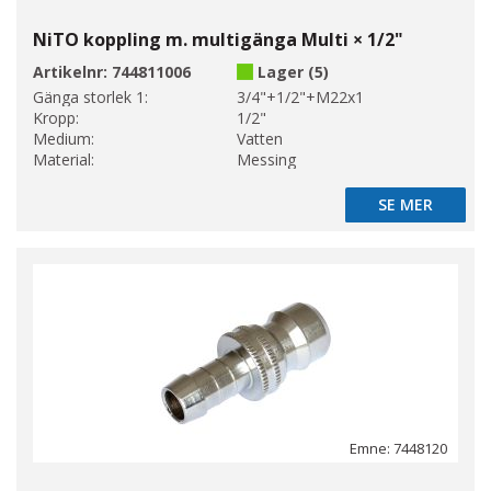
NiTO koppling m. multigänga Multi × 1/2"
Artikelnr:
744811006
Lager (5)
Gänga storlek 1:
3/4"+1/2"+M22x1
Kropp:
1/2"
Medium:
Vatten
Material:
Messing
SE MER
SE MER
Emne: 7448120