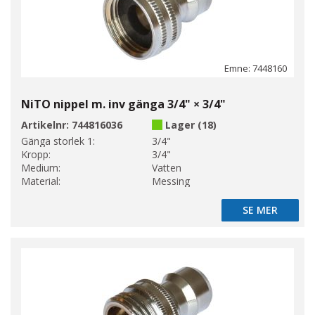
Emne: 7448160
NiTO nippel m. inv gänga 3/4" × 3/4"
Artikelnr:
744816036
Lager (18)
Gänga storlek 1:
3/4"
Kropp:
3/4"
Medium:
Vatten
Material:
Messing
SE MER
SE MER