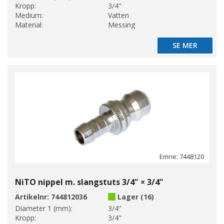
Kropp:
3/4"
Medium:
Vatten
Material:
Messing
SE MER
SE MER
Emne: 7448120
NiTO nippel m. slangstuts 3/4" × 3/4"
Artikelnr:
744812036
Lager (16)
Diameter 1 (mm):
3/4"
Kropp:
3/4"