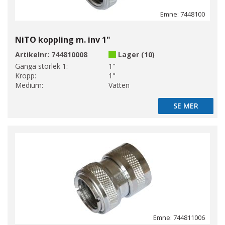
Emne: 7448100
NiTO koppling m. inv 1"
Artikelnr:
744810008
Lager (10)
Gänga storlek 1:
1"
Kropp:
1"
Medium:
Vatten
SE MER
SE MER
Emne: 744811006