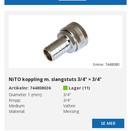
sortering
Emne: 7448080
NiTO koppling m. slangstuts 3/4" × 3/4"
Artikelnr:
744808036
Lager (11)
Diameter 1 (mm):
3/4"
Kropp:
3/4"
Medium:
Vatten
Material:
Messing
SE MER
SE MER