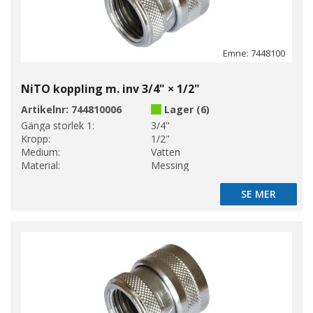
Emne: 7448100
NiTO koppling m. inv 3/4" × 1/2"
Artikelnr:
744810006
Lager (6)
Gänga storlek 1:
3/4"
Kropp:
1/2"
Medium:
Vatten
Material:
Messing
SE MER
SE MER