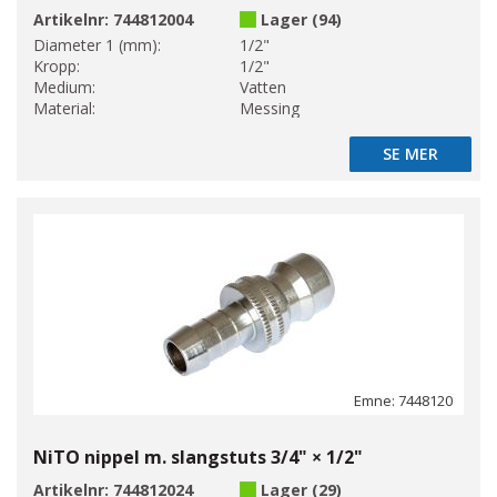
Artikelnr:
744812004
Lager (94)
Diameter 1 (mm):
1/2"
Kropp:
1/2"
Medium:
Vatten
Material:
Messing
SE MER
SE MER
Emne: 7448120
NiTO nippel m. slangstuts 3/4" × 1/2"
Artikelnr:
744812024
Lager (29)