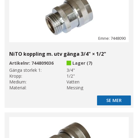
Emne: 7448090
NiTO koppling m. utv gänga 3/4" × 1/2"
Artikelnr:
744809036
Lager (7)
Gänga storlek 1:
3/4"
Kropp:
1/2"
Medium:
Vatten
Material:
Messing
SE MER
SE MER