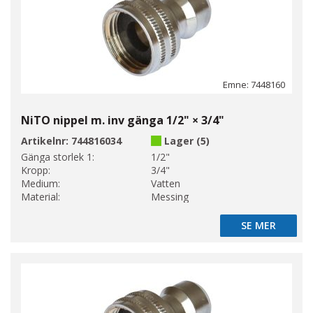
Emne: 7448160
NiTO nippel m. inv gänga 1/2" × 3/4"
Artikelnr:
744816034
Lager (5)
Gänga storlek 1:
1/2"
Kropp:
3/4"
Medium:
Vatten
Material:
Messing
SE MER
SE MER