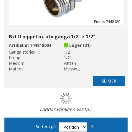
Emne: 7448180
NiTO nippel m. utv gänga 1/2" × 1/2"
Artikelnr:
744818004
Lager (21)
Gänga storlek 1:
1/2"
Kropp:
1/2"
Medium:
Vatten
Material:
Messing
SE MER
SE MER
Laddar vänligen vänta...
Page
Sätt
Sortera på
fallande
sortering