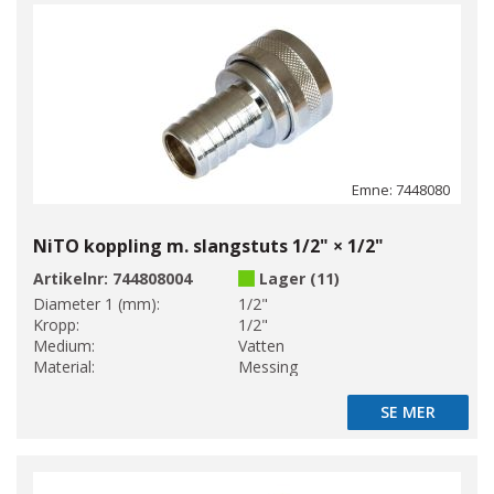
Emne: 7448080
NiTO koppling m. slangstuts 1/2" × 1/2"
Artikelnr:
744808004
Lager (11)
Diameter 1 (mm):
1/2"
Kropp:
1/2"
Medium:
Vatten
Material:
Messing
SE MER
SE MER