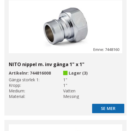
Emne: 7448160
NITO nippel m. inv gänga 1" x 1"
Artikelnr:
744816008
Lager (3)
Gänga storlek 1:
1"
Kropp:
1"
Medium:
Vatten
Material:
Messing
SE MER
SE MER