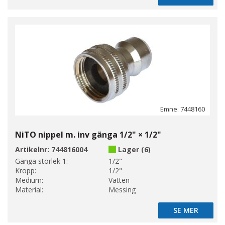
Emne: 7448160
NiTO nippel m. inv gänga 1/2" × 1/2"
Artikelnr:
744816004
Lager (6)
Gänga storlek 1:
1/2"
Kropp:
1/2"
Medium:
Vatten
Material:
Messing
SE MER
SE MER