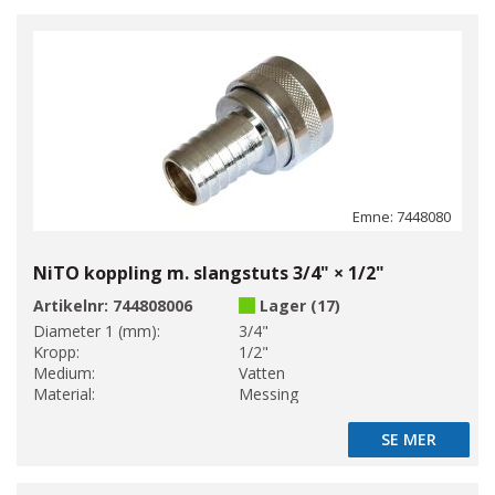
Emne: 7448080
NiTO koppling m. slangstuts 3/4" × 1/2"
Artikelnr:
744808006
Lager (17)
Diameter 1 (mm):
3/4"
Kropp:
1/2"
Medium:
Vatten
Material:
Messing
SE MER
SE MER