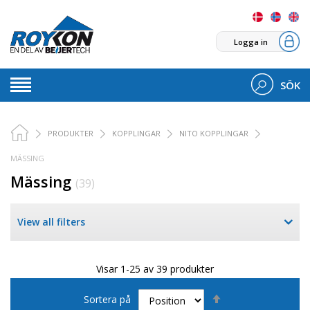
Logga in
SÖK
PRODUKTER
KOPPLINGAR
NITO KOPPLINGAR
MÄSSING
Mässing
(39)
View all filters
Visar 1-25 av 39 produkter
Sätt
Sortera på
fallande