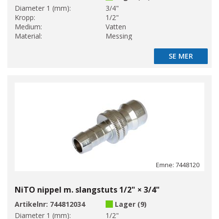
Diameter 1 (mm):
3/4"
Kropp:
1/2"
Medium:
Vatten
Material:
Messing
SE MER
SE MER
Emne: 7448120
NiTO nippel m. slangstuts 1/2" × 3/4"
Artikelnr:
744812034
Lager (9)
Diameter 1 (mm):
1/2"