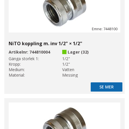
Emne: 7448100
NiTO koppling m. inv 1/2" × 1/2"
Artikelnr:
744810004
Lager (32)
Gänga storlek 1:
1/2"
Kropp:
1/2"
Medium:
Vatten
Material:
Messing
SE MER
SE MER