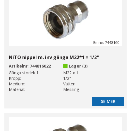
Emne: 7448160
NiTO nippel m. inv gänga M22*1 × 1/2"
Artikelnr:
744816022
Lager (3)
Gänga storlek 1:
M22 x 1
Kropp:
1/2"
Medium:
Vatten
Material:
Messing
SE MER
SE MER