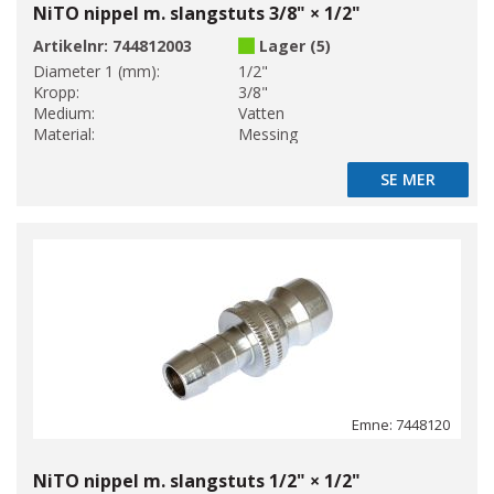
NiTO nippel m. slangstuts 3/8" × 1/2"
Artikelnr:
744812003
Lager (5)
Diameter 1 (mm):
1/2"
Kropp:
3/8"
Medium:
Vatten
Material:
Messing
SE MER
SE MER
Emne: 7448120
NiTO nippel m. slangstuts 1/2" × 1/2"