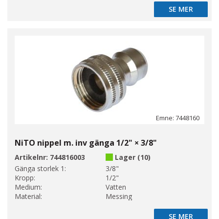
SE MER
SE MER
Emne: 7448160
NiTO nippel m. inv gänga 1/2" × 3/8"
Artikelnr:
744816003
Lager (10)
Gänga storlek 1:
3/8"
Kropp:
1/2"
Medium:
Vatten
Material:
Messing
SE MER
SE MER