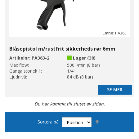
Emne: PA363
Blåsepistol m/rustfrit sikkerheds rør 6mm
Artikelnr:
PA363-2
Lager (30)
Max flow:
500 l/min (8 bar)
Gänga storlek 1:
1/4"
Ljudnivå:
84 dB (8 bar)
SE MER
SE MER
Du har kommit till slutet av sidan.
Sätt
Sortera på
fallande
sortering