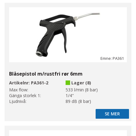
Emne: PA361
Blåsepistol m/rustfri rør 6mm
Artikelnr:
PA361-2
Lager (8)
Max flow:
533 l/min (8 bar)
Gänga storlek 1:
1/4"
Ljudnivå:
89 dB (8 bar)
SE MER
SE MER