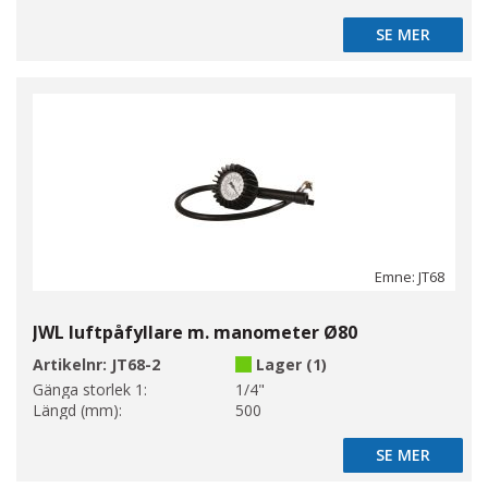
SE MER
SE MER
Emne: JT68
JWL luftpåfyllare m. manometer Ø80
Artikelnr:
JT68-2
Lager (1)
Gänga storlek 1:
1/4"
Längd (mm):
500
SE MER
SE MER