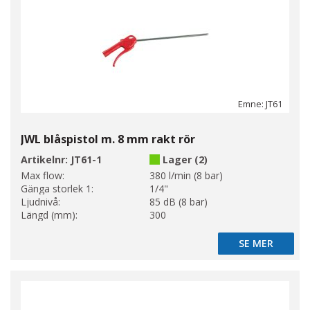
Emne: JT61
JWL blåspistol m. 8 mm rakt rör
Artikelnr:
JT61-1
Lager (2)
Max flow:
380 l/min (8 bar)
Gänga storlek 1:
1/4"
Ljudnivå:
85 dB (8 bar)
Längd (mm):
300
SE MER
SE MER