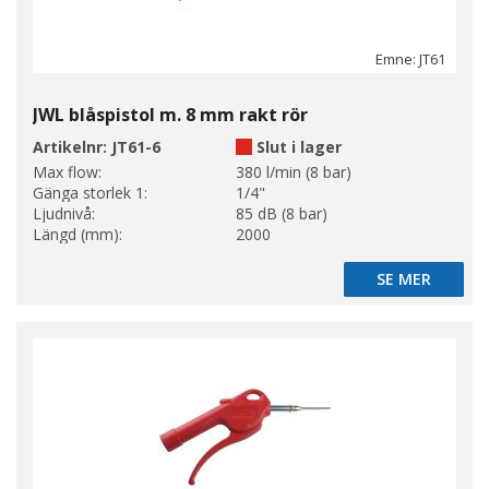
Emne: JT61
JWL blåspistol m. 8 mm rakt rör
Artikelnr:
JT61-6
Slut i lager
Max flow:
380 l/min (8 bar)
Gänga storlek 1:
1/4"
Ljudnivå:
85 dB (8 bar)
Längd (mm):
2000
SE MER
SE MER