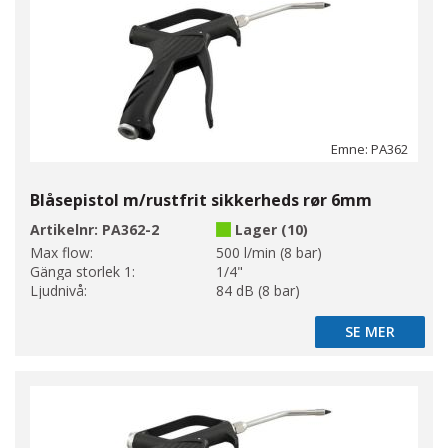
Emne: PA362
Blåsepistol m/rustfrit sikkerheds rør 6mm
Artikelnr:
PA362-2
Lager (10)
Max flow:
500 l/min (8 bar)
Gänga storlek 1:
1/4"
Ljudnivå:
84 dB (8 bar)
SE MER
SE MER