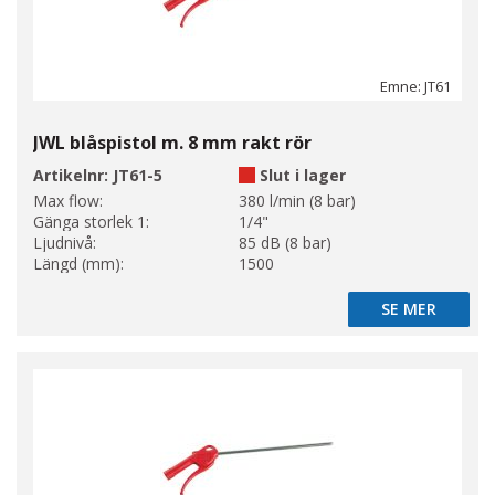
Emne: JT61
JWL blåspistol m. 8 mm rakt rör
Artikelnr:
JT61-5
Slut i lager
Max flow:
380 l/min (8 bar)
Gänga storlek 1:
1/4"
Ljudnivå:
85 dB (8 bar)
Längd (mm):
1500
SE MER
SE MER