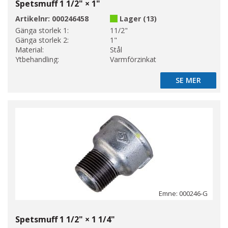
Spetsmuff 1 1/2" × 1"
Artikelnr:
000246458
Lager (13)
Gänga storlek 1:
11/2"
Gänga storlek 2:
1"
Material:
Stål
Ytbehandling:
Varmförzinkat
SE MER
SE MER
Emne: 000246-G
Spetsmuff 1 1/2" × 1 1/4"