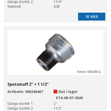
Gänga storlek 2:
11/4"
Material:
Stål
SE MER
SE MER
Emne: 000246-G
Spetsmuff 2" × 1 1/2"
Artikelnr:
000246467
Slut i lager
ETA:
08-07-2026
Gänga storlek 1:
2"
Gänga storlek 2:
11/2"