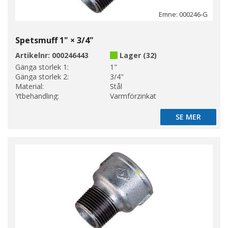
Emne: 000246-G
Spetsmuff 1" × 3/4"
Artikelnr:
000246443
Lager (32)
Gänga storlek 1:
1"
Gänga storlek 2:
3/4"
Material:
Stål
Ytbehandling:
Varmförzinkat
SE MER
SE MER