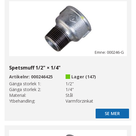
Emne: 000246-G
Spetsmuff 1/2" × 1/4"
Artikelnr:
000246425
Lager (147)
Gänga storlek 1:
1/2"
Gänga storlek 2:
1/4"
Material:
Stål
Ytbehandling:
Varmförzinkat
SE MER
SE MER