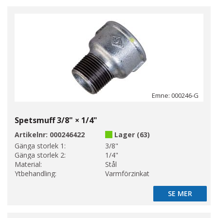
Emne: 000246-G
Spetsmuff 3/8" × 1/4"
Artikelnr:
000246422
Lager (63)
Gänga storlek 1:
3/8"
Gänga storlek 2:
1/4"
Material:
Stål
Ytbehandling:
Varmförzinkat
SE MER
SE MER