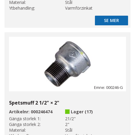
Material:
Stål
Ytbehandling:
Varmförzinkat
SE MER
SE MER
Emne: 000246-G
Spetsmuff 2 1/2" × 2"
Artikelnr:
000246474
Lager (17)
Gänga storlek 1:
21/2"
Gänga storlek 2:
2"
Material:
Stål