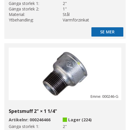
Gänga storlek 1:
2"
Gänga storlek 2:
1"
Material:
Stål
Ytbehandling:
Varmförzinkat
SE MER
SE MER
Emne: 000246-G
Spetsmuff 2" × 1 1/4"
Artikelnr:
000246466
Lager (224)
Gänga storlek 1:
2"