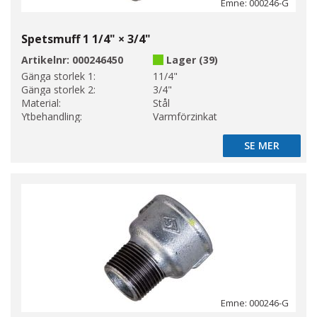
Emne: 000246-G
Spetsmuff 1 1/4" × 3/4"
Artikelnr:
000246450
Lager (39)
Gänga storlek 1:
11/4"
Gänga storlek 2:
3/4"
Material:
Stål
Ytbehandling:
Varmförzinkat
SE MER
SE MER
Emne: 000246-G