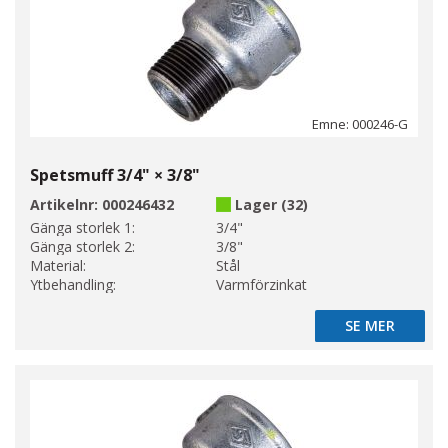
Emne: 000246-G
Spetsmuff 3/4" × 3/8"
Artikelnr:
000246432
Lager (32)
Gänga storlek 1:
3/4"
Gänga storlek 2:
3/8"
Material:
Stål
Ytbehandling:
Varmförzinkat
SE MER
SE MER