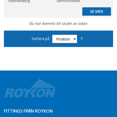
Ytbehandling:
Varmförzinkat
SE MER
SE MER
Du har kommit till slutet av sidan.
Sätt
Sortera på
fallande
sortering
FITTINGS FRÅN ROYKON