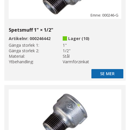
Emne: 000246-G
Spetsmuff 1" × 1/2"
Artikelnr:
000246442
Lager (10)
Gänga storlek 1:
1"
Gänga storlek 2:
1/2"
Material:
Stål
Ytbehandling:
Varmförzinkat
SE MER
SE MER