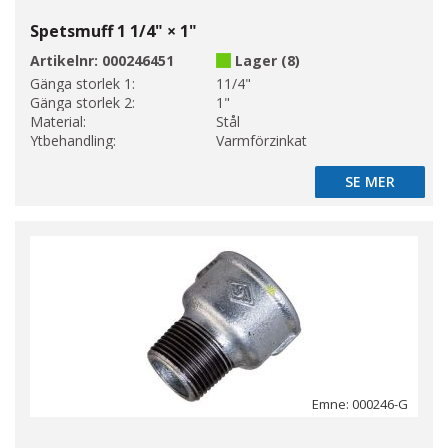
Spetsmuff 1 1/4" × 1"
Artikelnr:
000246451
Lager (8)
Gänga storlek 1:
11/4"
Gänga storlek 2:
1"
Material:
Stål
Ytbehandling:
Varmförzinkat
SE MER
SE MER
Emne: 000246-G