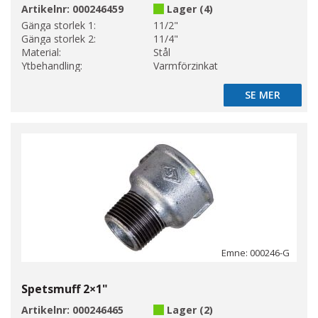
Artikelnr:
000246459
Lager (4)
Gänga storlek 1:
11/2"
Gänga storlek 2:
11/4"
Material:
Stål
Ytbehandling:
Varmförzinkat
SE MER
SE MER
Emne: 000246-G
Spetsmuff 2×1"
Artikelnr:
000246465
Lager (2)