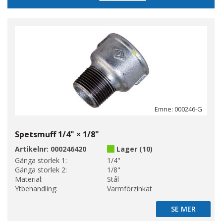
sortering
Emne: 000246-G
Spetsmuff 1/4" × 1/8"
Artikelnr:
000246420
Lager (10)
Gänga storlek 1:
1/4"
Gänga storlek 2:
1/8"
Material:
Stål
Ytbehandling:
Varmförzinkat
SE MER
SE MER