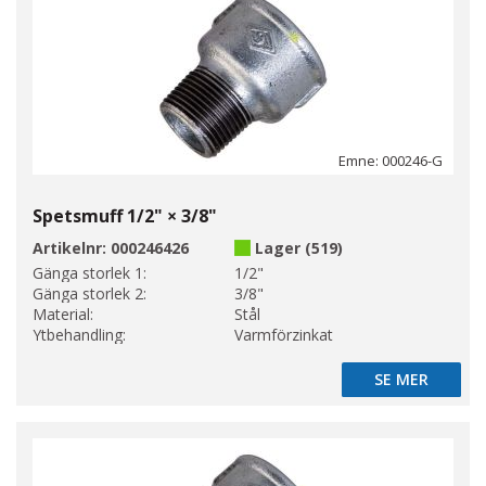
Emne: 000246-G
Spetsmuff 1/2" × 3/8"
Artikelnr:
000246426
Lager (519)
Gänga storlek 1:
1/2"
Gänga storlek 2:
3/8"
Material:
Stål
Ytbehandling:
Varmförzinkat
SE MER
SE MER