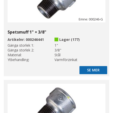
Emne: 000246-G
Spetsmuff 1" × 3/8"
Artikelnr:
000246441
Lager (177)
Gänga storlek 1:
1"
Gänga storlek 2:
3/8"
Material:
Stål
Ytbehandling:
Varmförzinkat
SE MER
SE MER