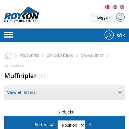
Logga in
SÖK
PRODUKTER
GÄNGADE DELAR
GALVANISERAT
MUFFNIPLAR
Muffniplar
(17)
View all filters
17 objekt
Sätt
Sortera på
fallande