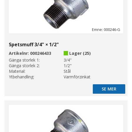
Emne: 000246-G
Spetsmuff 3/4" × 1/2"
Artikelnr:
000246433
Lager (25)
Gänga storlek 1:
3/4"
Gänga storlek 2:
1/2"
Material:
Stål
Ytbehandling:
Varmförzinkat
SE MER
SE MER