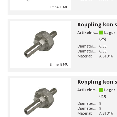
Emne: B14U
Artikelnr:
B14U-2
Lager
(25)
Diameter 1 (mm):
6,35
Diameter 2 (mm):
6,35
Material:
AISI 316
Emne: B14U
Artikelnr:
B14U-2-1
Lager
(23)
Diameter 1 (mm):
9
Diameter 2 (mm):
9
Material:
AISI 316