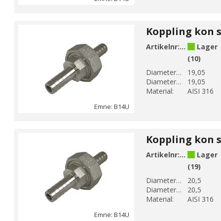
Artikelnr:
B14U-5
Lager
(10)
Diameter 1 (mm):
19,05
Diameter 2 (mm):
19,05
Material:
AISI 316
Emne: B14U
Artikelnr:
B14U-5-1
Lager
(19)
Diameter 1 (mm):
20,5
Diameter 2 (mm):
20,5
Material:
AISI 316
Emne: B14U