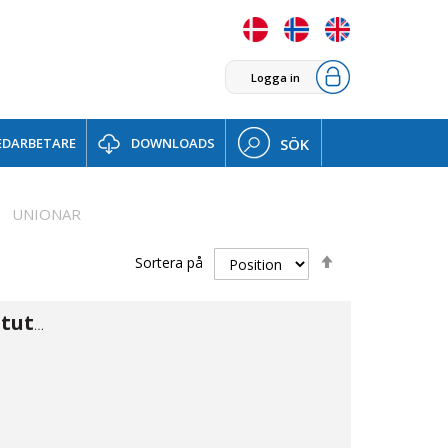
Logga in
DARBETARE
DOWNLOADS
SÖK
UNIONAR
Sätt
Sortera på
fallande
sortering
Koppling kon stuts/stuts 6,5