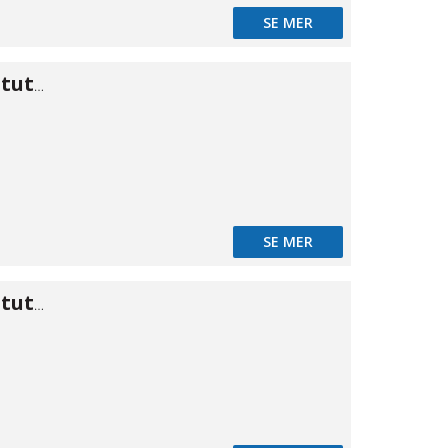
SE MER
Koppling kon stuts/stuts 9,5
SE MER
Koppling kon stuts/stuts 11