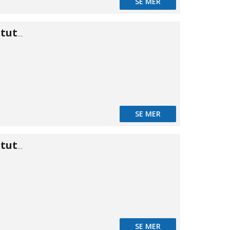
SE MER
Koppling kon stuts/stuts 19,05
SE MER
Koppling kon stuts/stuts 20,5
SE MER