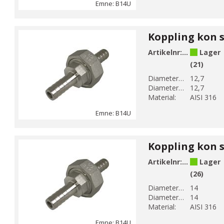
Emne: B14U
Artikelnr:
B14U-4
Lager
(21)
Diameter 1 (mm):
12,7
Diameter 2 (mm):
12,7
Material:
AISI 316
Emne: B14U
Artikelnr:
B14U-4-1
Lager
(26)
Diameter 1 (mm):
14
Diameter 2 (mm):
14
Material:
AISI 316
Emne: B14U