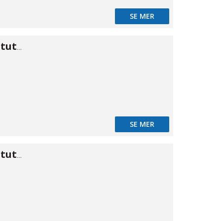
SE MER
Koppling kon stuts/stuts 6,35
SE MER
Koppling kon stuts/stuts 9