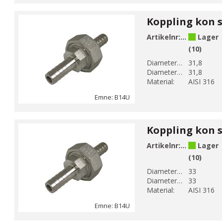
Artikelnr:
B14U-7
Lager
(10)
Diameter 1 (mm):
31,8
Diameter 2 (mm):
31,8
Material:
AISI 316
Emne: B14U
Artikelnr:
B14U-7-1
Lager
(10)
Diameter 1 (mm):
33
Diameter 2 (mm):
33
Material:
AISI 316
Emne: B14U