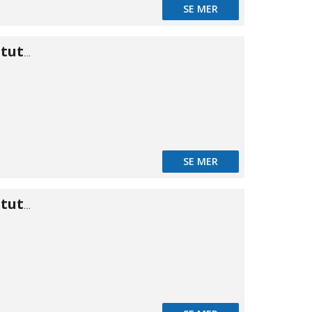
SE MER
Koppling kon stuts/stuts 12,7
SE MER
Koppling kon stuts/stuts 14