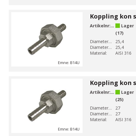
Artikelnr:
B14U-6
Lager
(17)
Diameter 1 (mm):
25,4
Diameter 2 (mm):
25,4
Material:
AISI 316
Emne: B14U
Artikelnr:
B14U-6-1
Lager
(25)
Diameter 1 (mm):
27
Diameter 2 (mm):
27
Material:
AISI 316
Emne: B14U