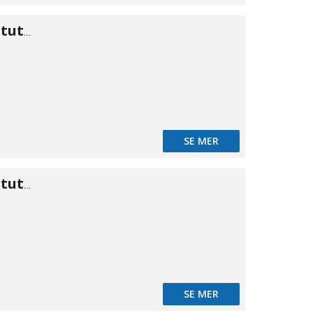
Koppling kon stuts/stuts 31,8
SE MER
Koppling kon stuts/stuts 33
SE MER