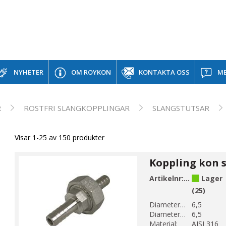
NYHETER
OM ROYKON
KONTAKTA OSS
ME
R
ROSTFRI SLANGKOPPLINGAR
SLANGSTUTSAR
Visar 1-25 av 150 produkter
Artikelnr:
B14U-1
Lager
(25)
Diameter 1 (mm):
6,5
Diameter 2 (mm):
6,5
Material:
AISI 316