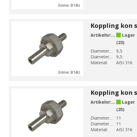
Emne: B14U
Artikelnr:
B14U-3
Lager
(23)
Diameter 1 (mm):
9,5
Diameter 2 (mm):
9,5
Material:
AISI 316
Emne: B14U
Artikelnr:
B14U-3-1
Lager
(25)
Diameter 1 (mm):
11
Diameter 2 (mm):
11
Material:
AISI 316