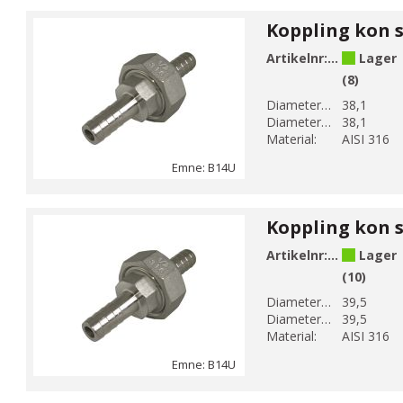
Artikelnr:
B14U-8
Lager
(8)
Diameter 1 (mm):
38,1
Diameter 2 (mm):
38,1
Material:
AISI 316
Emne: B14U
Artikelnr:
B14U-8-1
Lager
(10)
Diameter 1 (mm):
39,5
Diameter 2 (mm):
39,5
Material:
AISI 316
Emne: B14U