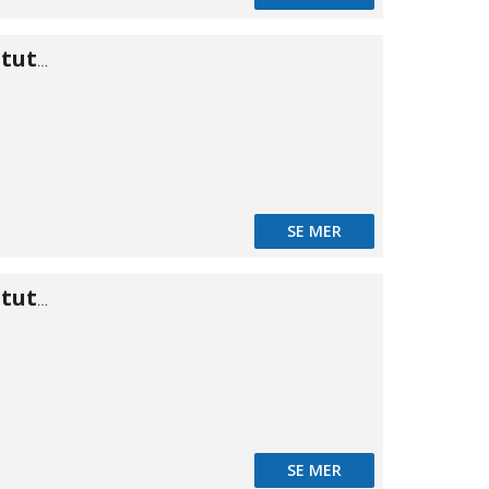
Koppling kon stuts/stuts 25,4
SE MER
Koppling kon stuts/stuts 27
SE MER