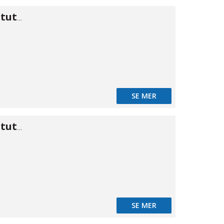
Koppling kon stuts/stuts 38,1
SE MER
Koppling kon stuts/stuts 39,5
SE MER