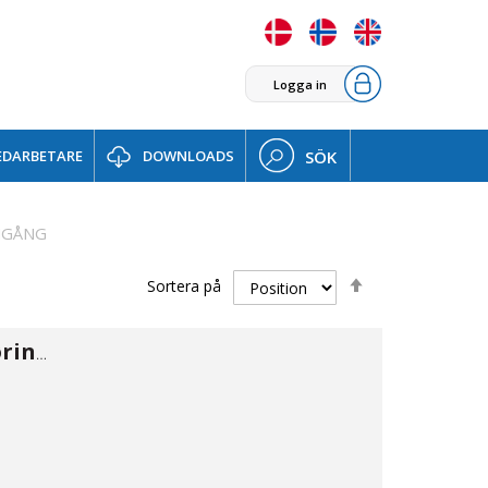
Logga in
DARBETARE
DOWNLOADS
SÖK
MGÅNG
Sätt
Sortera på
fallande
sortering
Skotgennemføring 316 HT 1/8"