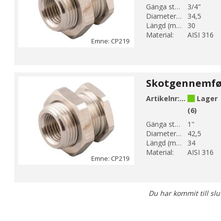
Gänga storlek 1:
3/4"
Diameter 1 (mm):
34,5
Längd (mm):
30
Material:
AISI 316
Emne: CP219
Artikelnr:
CP219-6
Lager
(6)
Gänga storlek 1:
1"
Diameter 1 (mm):
42,5
Längd (mm):
34
Material:
AISI 316
Emne: CP219
Du har kommit till slu