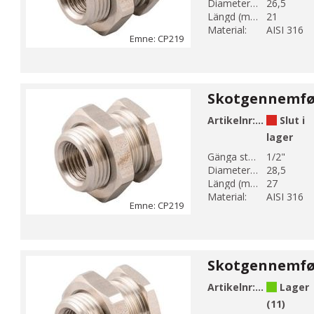
Diameter 1 (mm):
26,5
Längd (mm):
21
Material:
AISI 316
Emne: CP219
Artikelnr:
CP219-4
Slut i
lager
Gänga storlek 1:
1/2"
Diameter 1 (mm):
28,5
Längd (mm):
27
Material:
AISI 316
Emne: CP219
Artikelnr:
CP219-5
Lager
(11)