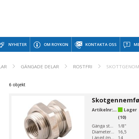
NYHETER
OM ROYKON
KONTAKTA OSS
ME
LAR
GÄNGADE DELAR
ROSTFRI
SKOTTGENO
6 objekt
Artikelnr:
CP219-1
Lager
(10)
Gänga storlek 1:
1/8"
Diameter 1 (mm):
16,5
Längd (mm):
14