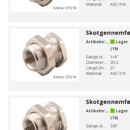
Material:
AISI 316
Emne: CP219
Artikelnr:
CP219-2
Lager
(19)
Gänga storlek 1:
1/4"
Diameter 1 (mm):
20,5
Längd (mm):
21
Material:
AISI 316
Emne: CP219
Artikelnr:
CP219-3
Lager
(10)
Gänga storlek 1:
3/8"