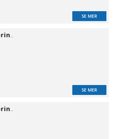
SE MER
Skotgennemføring 316 HT 1/4"
SE MER
Skotgennemføring 316 HT 3/8"