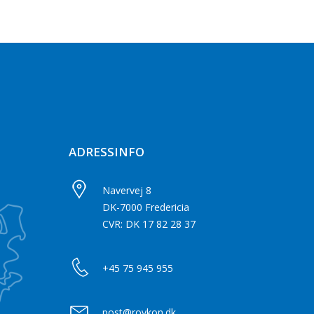
ADRESSINFO
Navervej 8
DK-7000 Fredericia
CVR: DK 17 82 28 37
+45 75 945 955
post@roykon.dk