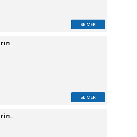
SE MER
Skotgennemføring 316 HT 1/2"
SE MER
Skotgennemføring 316 HT 3/4"