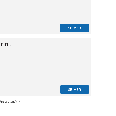
SE MER
Skotgennemføring 316 HT 1"
SE MER
tet av sidan.