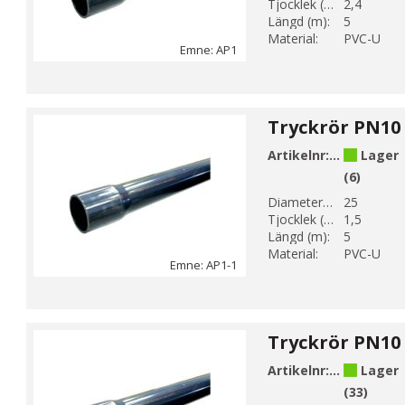
Tjocklek (mm):
2,4
Längd (m):
5
Material:
PVC-U
Emne: AP1
Artikelnr:
AP1-25-1
Lager
(6)
Diameter 1 (mm):
25
Tjocklek (mm):
1,5
Längd (m):
5
Material:
PVC-U
Emne: AP1-1
Artikelnr:
AP1-32-1
Lager
(33)