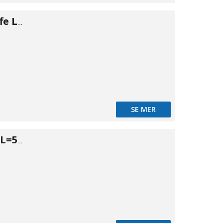
PVC rør m/muffe L=5m PN10 Ø140
SE MER
Tryckrör PN10 L=5m Ø160