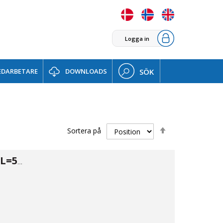
Logga in
DARBETARE
DOWNLOADS
SÖK
Sätt
Sortera på
fallande
sortering
Tryckrör PN16 L=5m Ø20