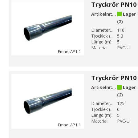
Artikelnr:
AP1-110-1
Lager
(2)
Diameter 1 (mm):
110
Tjocklek (mm):
5,3
Längd (m):
5
Material:
PVC-U
Emne: AP1-1
Artikelnr:
AP1-125-1
Lager
(2)
Diameter 1 (mm):
125
Tjocklek (mm):
6
Längd (m):
5
Material:
PVC-U
Emne: AP1-1