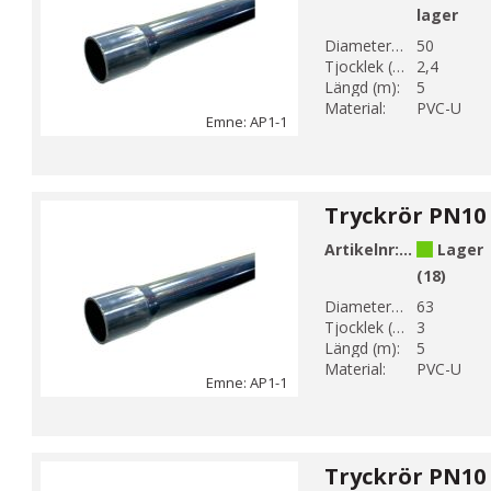
lager
Diameter 1 (mm):
50
Tjocklek (mm):
2,4
Längd (m):
5
Material:
PVC-U
Emne: AP1-1
Artikelnr:
AP1-63-1
Lager
(18)
Diameter 1 (mm):
63
Tjocklek (mm):
3
Längd (m):
5
Material:
PVC-U
Emne: AP1-1