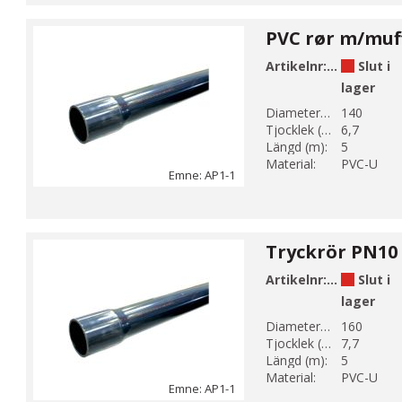
Artikelnr:
AP1-140-1
Slut i
lager
Diameter 1 (mm):
140
Tjocklek (mm):
6,7
Längd (m):
5
Material:
PVC-U
Emne: AP1-1
Artikelnr:
AP1-160-1
Slut i
lager
Diameter 1 (mm):
160
Tjocklek (mm):
7,7
Längd (m):
5
Material:
PVC-U
Emne: AP1-1