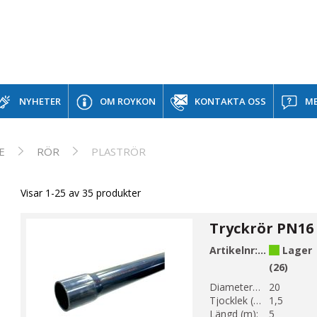
NYHETER
OM ROYKON
KONTAKTA OSS
ME
E
RÖR
PLASTRÖR
Visar 1-25 av 35 produkter
Artikelnr:
AP1-20-1
Lager
(26)
Diameter 1 (mm):
20
Tjocklek (mm):
1,5
Längd (m):
5