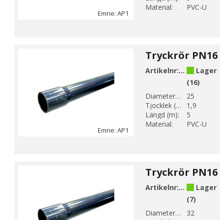
Material:
PVC-U
Emne: AP1
Artikelnr:
AP1-25
Lager
(16)
Diameter 1 (mm):
25
Tjocklek (mm):
1,9
Längd (m):
5
Material:
PVC-U
Emne: AP1
Artikelnr:
AP1-32
Lager
(7)
Diameter 1 (mm):
32