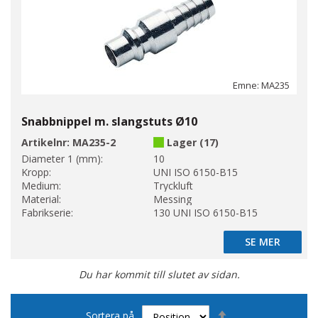
Emne: MA235
Snabbnippel m. slangstuts Ø10
Artikelnr:
MA235-2
Lager (17)
Diameter 1 (mm):
10
Kropp:
UNI ISO 6150-B15
Medium:
Tryckluft
Material:
Messing
Fabrikserie:
130 UNI ISO 6150-B15
SE MER
SE MER
Du har kommit till slutet av sidan.
Sätt
Sortera på
fallande