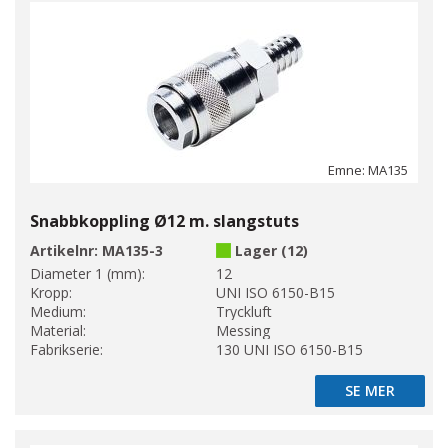
Emne: MA135
Snabbkoppling Ø12 m. slangstuts
Artikelnr:
MA135-3
Lager (12)
Diameter 1 (mm):
12
Kropp:
UNI ISO 6150-B15
Medium:
Tryckluft
Material:
Messing
Fabrikserie:
130 UNI ISO 6150-B15
SE MER
SE MER