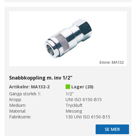
Emne: MA132
Snabbkoppling m. inv 1/2"
Artikelnr:
MA132-2
Lager (20)
Gänga storlek 1:
1/2"
Kropp:
UNI ISO 6150-B15
Medium:
Tryckluft
Material:
Messing
Fabrikserie:
130 UNI ISO 6150-B15
SE MER
SE MER