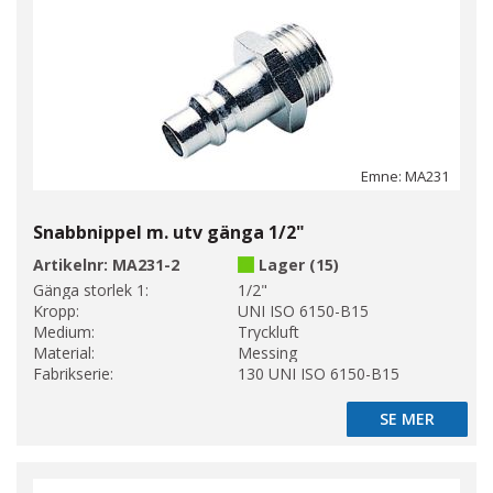
Emne: MA231
Snabbnippel m. utv gänga 1/2"
Artikelnr:
MA231-2
Lager (15)
Gänga storlek 1:
1/2"
Kropp:
UNI ISO 6150-B15
Medium:
Tryckluft
Material:
Messing
Fabrikserie:
130 UNI ISO 6150-B15
SE MER
SE MER