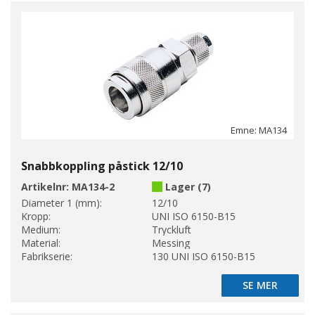
Emne: MA134
Snabbkoppling påstick 12/10
Artikelnr:
MA134-2
Lager (7)
Diameter 1 (mm):
12/10
Kropp:
UNI ISO 6150-B15
Medium:
Tryckluft
Material:
Messing
Fabrikserie:
130 UNI ISO 6150-B15
SE MER
SE MER