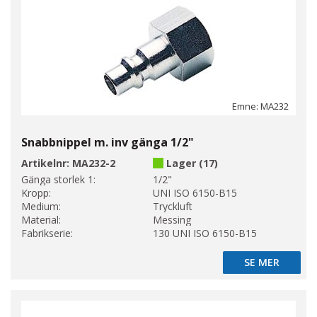
Emne: MA232
Snabbnippel m. inv gänga 1/2"
Artikelnr:
MA232-2
Lager (17)
Gänga storlek 1:
1/2"
Kropp:
UNI ISO 6150-B15
Medium:
Tryckluft
Material:
Messing
Fabrikserie:
130 UNI ISO 6150-B15
SE MER
SE MER