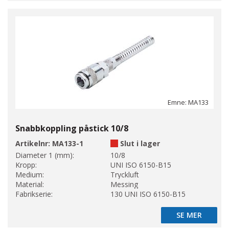
Emne: MA133
Snabbkoppling påstick 10/8
Artikelnr:
MA133-1
Slut i lager
Diameter 1 (mm):
10/8
Kropp:
UNI ISO 6150-B15
Medium:
Tryckluft
Material:
Messing
Fabrikserie:
130 UNI ISO 6150-B15
SE MER
SE MER