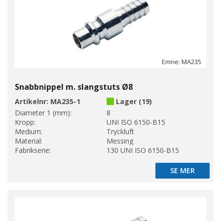
Emne: MA235
Snabbnippel m. slangstuts Ø8
Artikelnr:
MA235-1
Lager (19)
Diameter 1 (mm):
8
Kropp:
UNI ISO 6150-B15
Medium:
Tryckluft
Material:
Messing
Fabrikserie:
130 UNI ISO 6150-B15
SE MER
SE MER