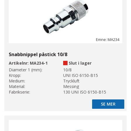
Emne: MA234
Snabbnippel påstick 10/8
Artikelnr:
MA234-1
Slut i lager
Diameter 1 (mm):
10/8
Kropp:
UNI ISO 6150-B15
Medium:
Tryckluft
Material:
Messing
Fabrikserie:
130 UNI ISO 6150-B15
SE MER
SE MER