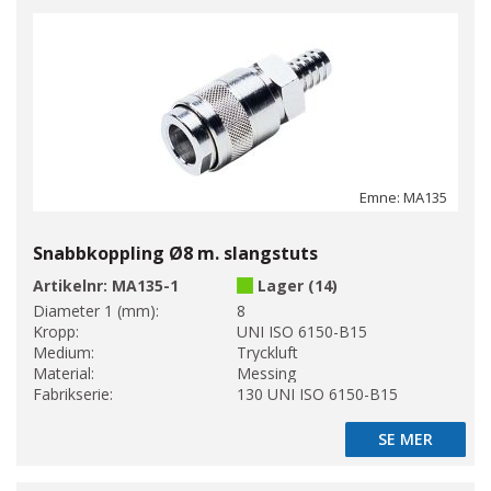
Emne: MA135
Snabbkoppling Ø8 m. slangstuts
Artikelnr:
MA135-1
Lager (14)
Diameter 1 (mm):
8
Kropp:
UNI ISO 6150-B15
Medium:
Tryckluft
Material:
Messing
Fabrikserie:
130 UNI ISO 6150-B15
SE MER
SE MER