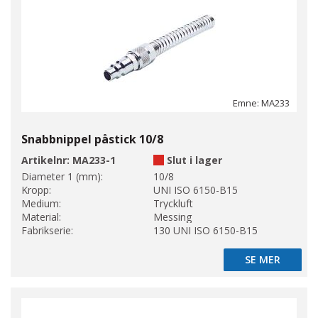
Emne: MA233
Snabbnippel påstick 10/8
Artikelnr:
MA233-1
Slut i lager
Diameter 1 (mm):
10/8
Kropp:
UNI ISO 6150-B15
Medium:
Tryckluft
Material:
Messing
Fabrikserie:
130 UNI ISO 6150-B15
SE MER
SE MER