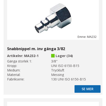
Emne: MA232
Snabbnippel m. inv gänga 3/82
Artikelnr:
MA232-1
Lager (34)
Gänga storlek 1:
3/8"
Kropp:
UNI ISO 6150-B15
Medium:
Tryckluft
Material:
Messing
Fabrikserie:
130 UNI ISO 6150-B15
SE MER
SE MER