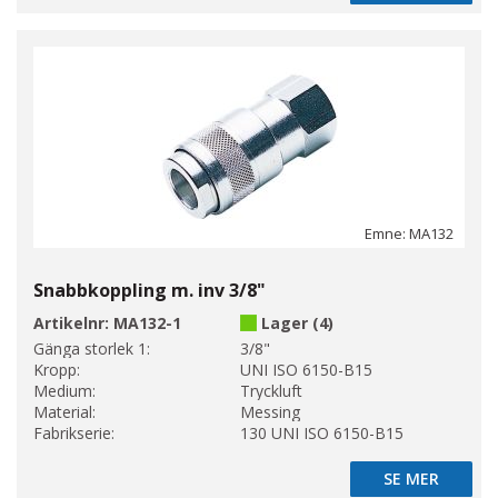
Emne: MA132
Snabbkoppling m. inv 3/8"
Artikelnr:
MA132-1
Lager (4)
Gänga storlek 1:
3/8"
Kropp:
UNI ISO 6150-B15
Medium:
Tryckluft
Material:
Messing
Fabrikserie:
130 UNI ISO 6150-B15
SE MER
SE MER