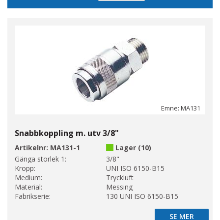
sortering
Emne: MA131
Snabbkoppling m. utv 3/8"
Artikelnr:
MA131-1
Lager (10)
Gänga storlek 1:
3/8"
Kropp:
UNI ISO 6150-B15
Medium:
Tryckluft
Material:
Messing
Fabrikserie:
130 UNI ISO 6150-B15
SE MER
SE MER