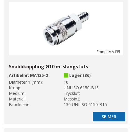
Emne: MA135
Snabbkoppling Ø10 m. slangstuts
Artikelnr:
MA135-2
Lager (36)
Diameter 1 (mm):
10
Kropp:
UNI ISO 6150-B15
Medium:
Tryckluft
Material:
Messing
Fabrikserie:
130 UNI ISO 6150-B15
SE MER
SE MER