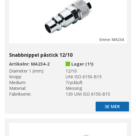
Emne: MA234
Snabbnippel påstick 12/10
Artikelnr:
MA234-2
Lager (11)
Diameter 1 (mm):
12/10
Kropp:
UNI ISO 6150-B15
Medium:
Tryckluft
Material:
Messing
Fabrikserie:
130 UNI ISO 6150-B15
SE MER
SE MER