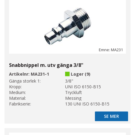
Emne: MA231
Snabbnippel m. utv gänga 3/8"
Artikelnr:
MA231-1
Lager (9)
Gänga storlek 1:
3/8"
Kropp:
UNI ISO 6150-B15
Medium:
Tryckluft
Material:
Messing
Fabrikserie:
130 UNI ISO 6150-B15
SE MER
SE MER