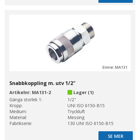
Emne: MA131
Snabbkoppling m. utv 1/2"
Artikelnr:
MA131-2
Lager (1)
Gänga storlek 1:
1/2"
Kropp:
UNI ISO 6150-B15
Medium:
Tryckluft
Material:
Messing
Fabrikserie:
130 UNI ISO 6150-B15
SE MER
SE MER