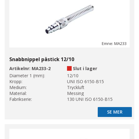
Emne: MA233
Snabbnippel påstick 12/10
Artikelnr:
MA233-2
Slut i lager
Diameter 1 (mm):
12/10
Kropp:
UNI ISO 6150-B15
Medium:
Tryckluft
Material:
Messing
Fabrikserie:
130 UNI ISO 6150-B15
SE MER
SE MER