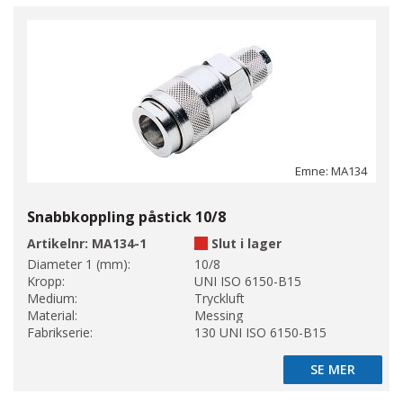
Emne: MA134
Snabbkoppling påstick 10/8
Artikelnr:
MA134-1
Slut i lager
Diameter 1 (mm):
10/8
Kropp:
UNI ISO 6150-B15
Medium:
Tryckluft
Material:
Messing
Fabrikserie:
130 UNI ISO 6150-B15
SE MER
SE MER