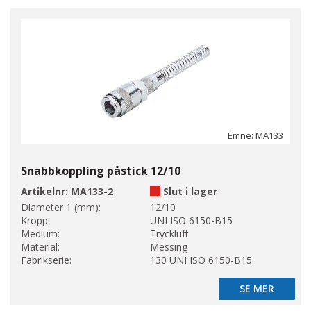
Emne: MA133
Snabbkoppling påstick 12/10
Artikelnr:
MA133-2
Slut i lager
Diameter 1 (mm):
12/10
Kropp:
UNI ISO 6150-B15
Medium:
Tryckluft
Material:
Messing
Fabrikserie:
130 UNI ISO 6150-B15
SE MER
SE MER