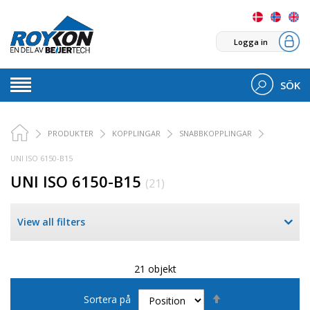
Logga in
SÖK
PRODUKTER
KOPPLINGAR
SNABBKOPPLINGAR
UNI ISO 6150-B15
UNI ISO 6150-B15
(21)
View all filters
21 objekt
Sätt
Sortera på
fallande