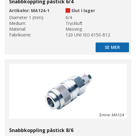
Snabbkoppling påstick 6/4
Artikelnr:
MA124-1
Slut i lager
Diameter 1 (mm):
6/4
Medium:
Tryckluft
Material:
Messing
Fabrikserie:
120 UNI ISO 6150-B12
SE MER
SE MER
Emne: MA124
Snabbkoppling påstick 8/6