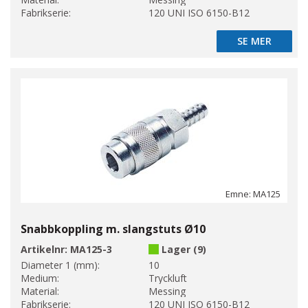
Fabrikserie:
120 UNI ISO 6150-B12
SE MER
SE MER
Emne: MA125
Snabbkoppling m. slangstuts Ø10
Artikelnr:
MA125-3
Lager (9)
Diameter 1 (mm):
10
Medium:
Tryckluft
Material:
Messing
Fabrikserie:
120 UNI ISO 6150-B12