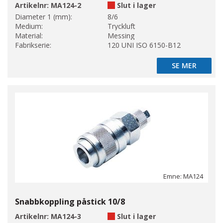
Artikelnr:
MA124-2
Slut i lager
Diameter 1 (mm):
8/6
Medium:
Tryckluft
Material:
Messing
Fabrikserie:
120 UNI ISO 6150-B12
SE MER
SE MER
Emne: MA124
Snabbkoppling påstick 10/8
Artikelnr:
MA124-3
Slut i lager