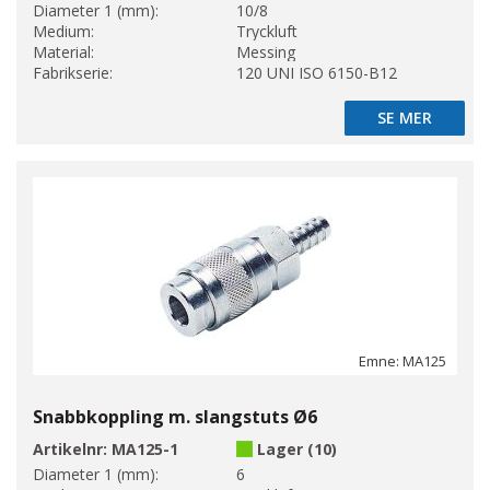
Diameter 1 (mm):
10/8
Medium:
Tryckluft
Material:
Messing
Fabrikserie:
120 UNI ISO 6150-B12
SE MER
SE MER
Emne: MA125
Snabbkoppling m. slangstuts Ø6
Artikelnr:
MA125-1
Lager (10)
Diameter 1 (mm):
6