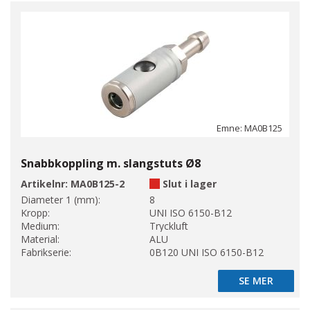
Emne: MA0B125
Snabbkoppling m. slangstuts Ø8
Artikelnr:
MA0B125-2
Slut i lager
Diameter 1 (mm):
8
Kropp:
UNI ISO 6150-B12
Medium:
Tryckluft
Material:
ALU
Fabrikserie:
0B120 UNI ISO 6150-B12
SE MER
SE MER