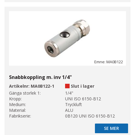
Emne: MA0B122
Snabbkoppling m. inv 1/4"
Artikelnr:
MA0B122-1
Slut i lager
Gänga storlek 1:
1/4"
Kropp:
UNI ISO 6150-B12
Medium:
Tryckluft
Material:
ALU
Fabrikserie:
0B120 UNI ISO 6150-B12
SE MER
SE MER