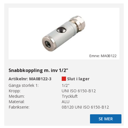
Emne: MA0B122
Snabbkoppling m. inv 1/2"
Artikelnr:
MA0B122-3
Slut i lager
Gänga storlek 1:
1/2"
Kropp:
UNI ISO 6150-B12
Medium:
Tryckluft
Material:
ALU
Fabrikserie:
0B120 UNI ISO 6150-B12
SE MER
SE MER