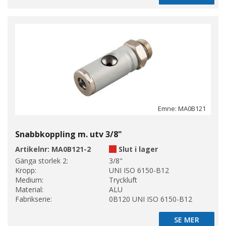
Emne: MA0B121
Snabbkoppling m. utv 3/8"
Artikelnr:
MA0B121-2
Slut i lager
Gänga storlek 2:
3/8"
Kropp:
UNI ISO 6150-B12
Medium:
Tryckluft
Material:
ALU
Fabrikserie:
0B120 UNI ISO 6150-B12
SE MER
SE MER