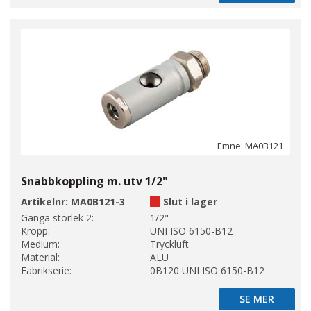
Emne: MA0B121
Snabbkoppling m. utv 1/2"
Artikelnr:
MA0B121-3
Slut i lager
Gänga storlek 2:
1/2"
Kropp:
UNI ISO 6150-B12
Medium:
Tryckluft
Material:
ALU
Fabrikserie:
0B120 UNI ISO 6150-B12
SE MER
SE MER