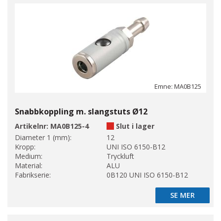
Emne: MA0B125
Snabbkoppling m. slangstuts Ø12
Artikelnr:
MA0B125-4
Slut i lager
Diameter 1 (mm):
12
Kropp:
UNI ISO 6150-B12
Medium:
Tryckluft
Material:
ALU
Fabrikserie:
0B120 UNI ISO 6150-B12
SE MER
SE MER