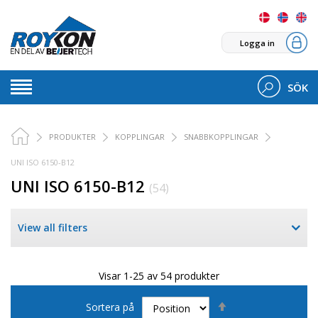
Logga in
SÖK
PRODUKTER
KOPPLINGAR
SNABBKOPPLINGAR
UNI ISO 6150-B12
UNI ISO 6150-B12
(54)
View all filters
Visar 1-25 av 54 produkter
Sätt
Sortera på
fallande