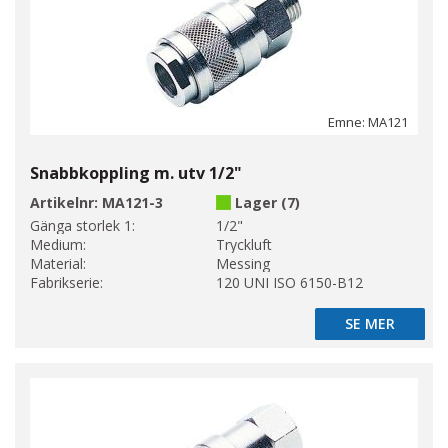
Emne: MA121
Snabbkoppling m. utv 1/2"
Artikelnr:
MA121-3
Lager (7)
Gänga storlek 1:
1/2"
Medium:
Tryckluft
Material:
Messing
Fabrikserie:
120 UNI ISO 6150-B12
SE MER
SE MER