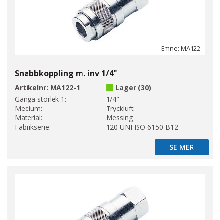
Emne: MA122
Snabbkoppling m. inv 1/4"
Artikelnr:
MA122-1
Lager (30)
Gänga storlek 1:
1/4"
Medium:
Tryckluft
Material:
Messing
Fabrikserie:
120 UNI ISO 6150-B12
SE MER
SE MER