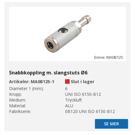
Emne: MA0B125
Snabbkoppling m. slangstuts Ø6
Artikelnr:
MA0B125-1
Slut i lager
Diameter 1 (mm):
6
Kropp:
UNI ISO 6150-B12
Medium:
Tryckluft
Material:
ALU
Fabrikserie:
0B120 UNI ISO 6150-B12
SE MER
SE MER