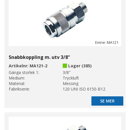
Emne: MA121
Snabbkoppling m. utv 3/8"
Artikelnr:
MA121-2
Lager (385)
Gänga storlek 1:
3/8"
Medium:
Tryckluft
Material:
Messing
Fabrikserie:
120 UNI ISO 6150-B12
SE MER
SE MER