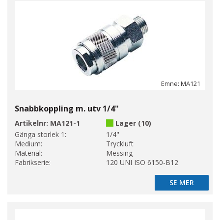
Emne: MA121
Snabbkoppling m. utv 1/4"
Artikelnr:
MA121-1
Lager (10)
Gänga storlek 1:
1/4"
Medium:
Tryckluft
Material:
Messing
Fabrikserie:
120 UNI ISO 6150-B12
SE MER
SE MER