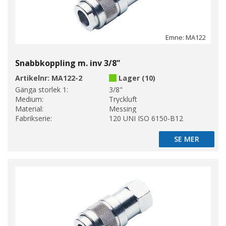
Emne: MA122
Snabbkoppling m. inv 3/8"
Artikelnr:
MA122-2
Lager (10)
Gänga storlek 1:
3/8"
Medium:
Tryckluft
Material:
Messing
Fabrikserie:
120 UNI ISO 6150-B12
SE MER
SE MER