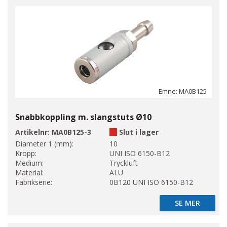
Emne: MA0B125
Snabbkoppling m. slangstuts Ø10
Artikelnr:
MA0B125-3
Slut i lager
Diameter 1 (mm):
10
Kropp:
UNI ISO 6150-B12
Medium:
Tryckluft
Material:
ALU
Fabrikserie:
0B120 UNI ISO 6150-B12
SE MER
SE MER