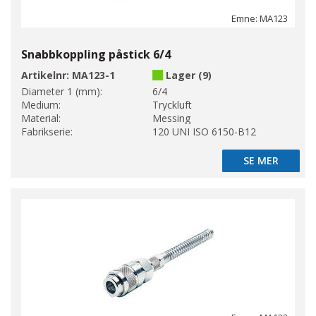
Emne: MA123
Snabbkoppling påstick 6/4
Artikelnr:
MA123-1
Lager (9)
Diameter 1 (mm):
6/4
Medium:
Tryckluft
Material:
Messing
Fabrikserie:
120 UNI ISO 6150-B12
SE MER
SE MER