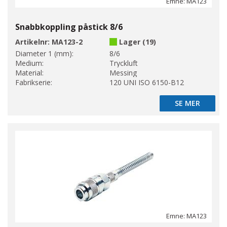
Emne: MA123
Snabbkoppling påstick 8/6
Artikelnr:
MA123-2
Lager (19)
Diameter 1 (mm):
8/6
Medium:
Tryckluft
Material:
Messing
Fabrikserie:
120 UNI ISO 6150-B12
SE MER
SE MER
Emne: MA123