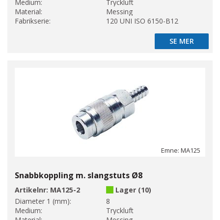
Medium:
Tryckluft
Material:
Messing
Fabrikserie:
120 UNI ISO 6150-B12
SE MER
SE MER
Emne: MA125
Snabbkoppling m. slangstuts Ø8
Artikelnr:
MA125-2
Lager (10)
Diameter 1 (mm):
8
Medium:
Tryckluft
Material:
Messing