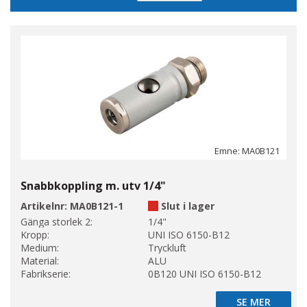
sortering
Emne: MA0B121
Snabbkoppling m. utv 1/4"
Artikelnr:
MA0B121-1
Slut i lager
Gänga storlek 2:
1/4"
Kropp:
UNI ISO 6150-B12
Medium:
Tryckluft
Material:
ALU
Fabrikserie:
0B120 UNI ISO 6150-B12
SE MER
SE MER