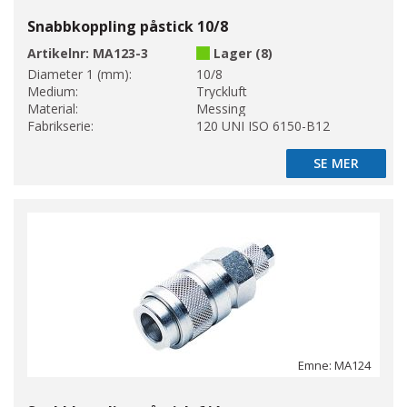
Snabbkoppling påstick 10/8
Artikelnr:
MA123-3
Lager (8)
Diameter 1 (mm):
10/8
Medium:
Tryckluft
Material:
Messing
Fabrikserie:
120 UNI ISO 6150-B12
SE MER
SE MER
Emne: MA124