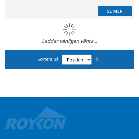
SE MER
SE MER
Laddar vänligen vänta...
Page
Sätt
Sortera på
fallande
sortering