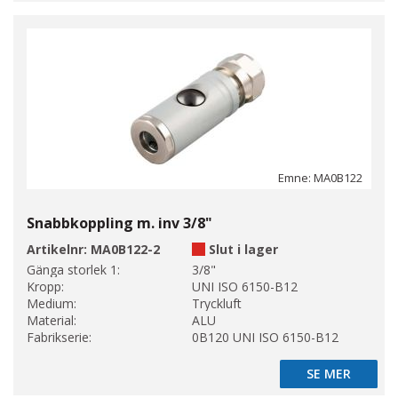
Emne: MA0B122
Snabbkoppling m. inv 3/8"
Artikelnr:
MA0B122-2
Slut i lager
Gänga storlek 1:
3/8"
Kropp:
UNI ISO 6150-B12
Medium:
Tryckluft
Material:
ALU
Fabrikserie:
0B120 UNI ISO 6150-B12
SE MER
SE MER