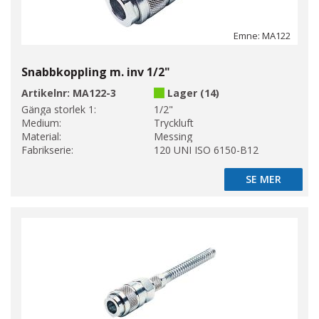
Emne: MA122
Snabbkoppling m. inv 1/2"
Artikelnr:
MA122-3
Lager (14)
Gänga storlek 1:
1/2"
Medium:
Tryckluft
Material:
Messing
Fabrikserie:
120 UNI ISO 6150-B12
SE MER
SE MER