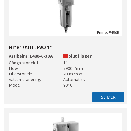
Emne: E480B
Filter /AUT. EVO 1"
Artikelnr:
E480-6-3BA
Slut i lager
Gänga storlek 1:
1"
Flow:
7900 l/min
Filterstorlek:
20 micron
Vatten dränering:
Automatisk
Modell:
Y010
SE MER
SE MER