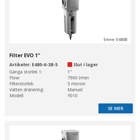
Emne: E480B
Filter EVO 1"
Artikelnr:
E480-6-3B-5
Slut i lager
Gänga storlek 1:
1"
Flow:
7900 l/min
Filterstorlek:
5 micron
Vatten dränering:
Manuel
Modell:
Y010
SE MER
SE MER