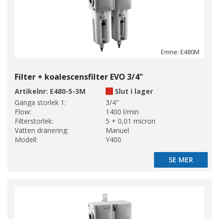
Emne: E480M
Filter + koalescensfilter EVO 3/4"
Artikelnr:
E480-5-3M
Slut i lager
Gänga storlek 1:
3/4"
Flow:
1400 l/min
Filterstorlek:
5 + 0,01 micron
Vatten dränering:
Manuel
Modell:
Y400
SE MER
SE MER