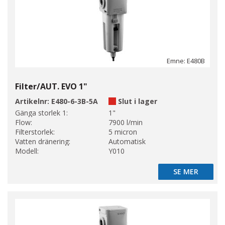
Emne: E480B
Filter/AUT. EVO 1"
Artikelnr:
E480-6-3B-5A
Slut i lager
Gänga storlek 1:
1"
Flow:
7900 l/min
Filterstorlek:
5 micron
Vatten dränering:
Automatisk
Modell:
Y010
SE MER
SE MER