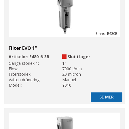
Emne: E480B
Filter EVO 1"
Artikelnr:
E480-6-3B
Slut i lager
Gänga storlek 1:
1"
Flow:
7900 l/min
Filterstorlek:
20 micron
Vatten dränering:
Manuel
Modell:
Y010
SE MER
SE MER