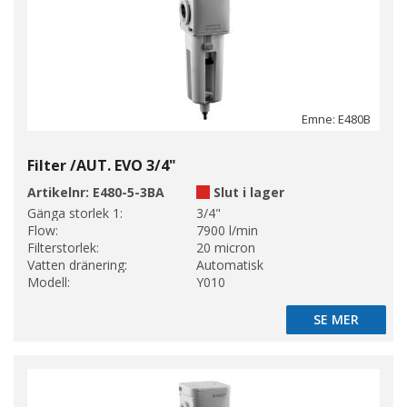
Emne: E480B
Filter /AUT. EVO 3/4"
Artikelnr:
E480-5-3BA
Slut i lager
Gänga storlek 1:
3/4"
Flow:
7900 l/min
Filterstorlek:
20 micron
Vatten dränering:
Automatisk
Modell:
Y010
SE MER
SE MER