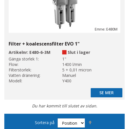
Emne: E480M
Filter + koalescensfilter EVO 1"
Artikelnr:
E480-6-3M
Slut i lager
Gänga storlek 1:
1"
Flow:
1400 l/min
Filterstorlek:
5 + 0,01 micron
Vatten dränering:
Manuel
Modell:
Y400
SE MER
SE MER
Du har kommit till slutet av sidan.
Sätt
Sortera på
fallande
sortering