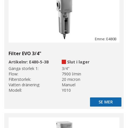
Emne: E480B
Filter EVO 3/4"
Artikelnr:
E480-5-3B
Slut i lager
Gänga storlek 1:
3/4"
Flow:
7900 l/min
Filterstorlek:
20 micron
Vatten dränering:
Manuel
Modell:
Y010
SE MER
SE MER