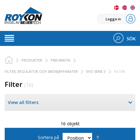
Logga in
SÖK
PRODUKTER
PNEUMATIK
FILTER, REGULATOR OCH SMÖRJAPPARATER
EVO SERIE 3
FILTER
Filter
(16)
View all filters
16 objekt
Sätt
Sortera på
fallande