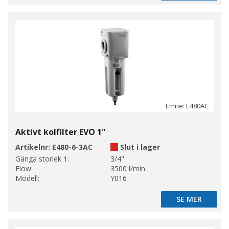
Emne: E480AC
Aktivt kolfilter EVO 1"
Artikelnr:
E480-6-3AC
Slut i lager
Gänga storlek 1:
3/4"
Flow:
3500 l/min
Modell:
Y016
SE MER
SE MER