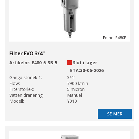
Emne: E480B
Filter EVO 3/4"
Artikelnr:
E480-5-3B-5
Slut i lager
ETA:
30-06-2026
Gänga storlek 1:
3/4"
Flow:
7900 l/min
Filterstorlek:
5 micron
Vatten dränering:
Manuel
Modell:
Y010
SE MER
SE MER