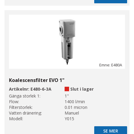
Emne: E480A
Koalescensfilter EVO 1"
Artikelnr:
E480-6-3A
Slut i lager
Gänga storlek 1:
1"
Flow:
1400 l/min
Filterstorlek:
0.01 micron
Vatten dränering:
Manuel
Modell:
Y015
SE MER
SE MER