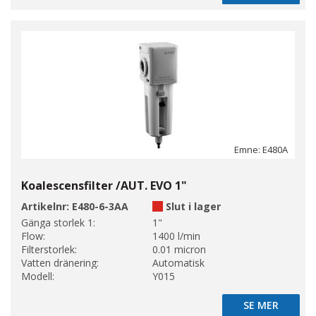
Emne: E480A
Koalescensfilter /AUT. EVO 1"
Artikelnr:
E480-6-3AA
Slut i lager
Gänga storlek 1:
1"
Flow:
1400 l/min
Filterstorlek:
0.01 micron
Vatten dränering:
Automatisk
Modell:
Y015
SE MER
SE MER