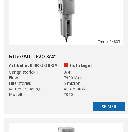
Emne: E480B
Filter/AUT. EVO 3/4"
Artikelnr:
E480-5-3B-5A
Slut i lager
Gänga storlek 1:
3/4"
Flow:
7900 l/min
Filterstorlek:
5 micron
Vatten dränering:
Automatisk
Modell:
Y010
SE MER
SE MER