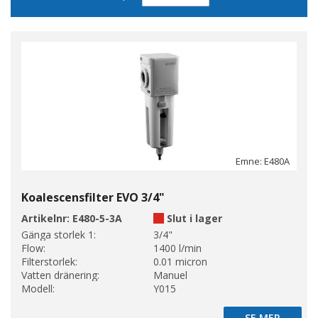
sortering
Emne: E480A
Koalescensfilter EVO 3/4"
Artikelnr:
E480-5-3A
Slut i lager
Gänga storlek 1:
3/4"
Flow:
1400 l/min
Filterstorlek:
0.01 micron
Vatten dränering:
Manuel
Modell:
Y015
SE MER