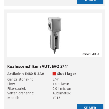
SE MER
Emne: E480A
Koalescensfilter /AUT. EVO 3/4"
Artikelnr:
E480-5-3AA
Slut i lager
Gänga storlek 1:
3/4"
Flow:
1400 l/min
Filterstorlek:
0.01 micron
Vatten dränering:
Automatisk
Modell:
Y015
SE MER
SE MER