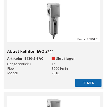
Emne: E480AC
Aktivt kolfilter EVO 3/4"
Artikelnr:
E480-5-3AC
Slut i lager
Gänga storlek 1:
1"
Flow:
3500 l/min
Modell:
Y016
SE MER
SE MER