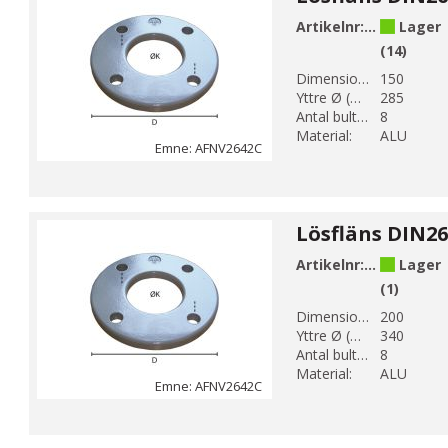
Artikelnr:
AFNV26421
Lager
(14)
Dimension DN 1:
150
Yttre Ø (mm):
285
Antal bulthål:
8
Material:
ALU
Emne: AFNV2642C
Artikelnr:
AFNV26422
Lager
(1)
Dimension DN 1:
200
Yttre Ø (mm):
340
Antal bulthål:
8
Material:
ALU
Emne: AFNV2642C