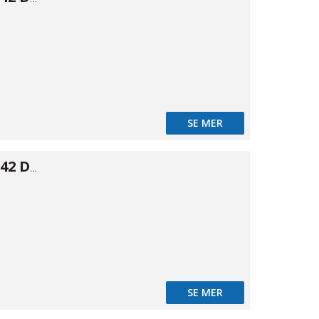
50-COAT
SE MER
Lösfläns DIN2642 DN200 219,1
00-COAT
SE MER