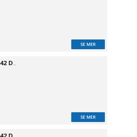
SE MER
Lösfläns DIN2642 DN125 139,7
25-COAT
SE MER
Lösfläns DIN2642 DN150 168,3