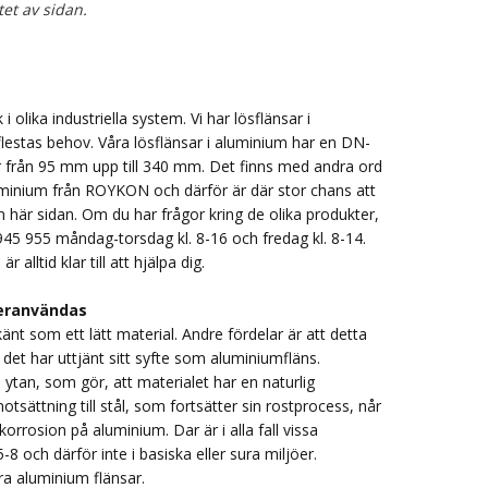
tet av sidan.
i olika industriella system. Vi har lösflänsar i
 flestas behov. Våra lösflänsar i aluminium har en DN-
 från 95 mm upp till 340 mm. Det finns med andra ord
 aluminium från ROYKON och därför är där stor chans att
 här sidan. Om du har frågor kring de olika produkter,
 945 955 måndag-torsdag kl. 8-16 och fredag kl. 8-14.
 är alltid klar till att hjälpa dig.
teranvändas
nt som ett lätt material. Andre fördelar är att detta
 det har uttjänt sitt syfte som aluminiumfläns.
tan, som gör, att materialet har en naturlig
otsättning till stål, som fortsätter sin rostprocess, når
orrosion på aluminium. Dar är i alla fall vissa
 och därför inte i basiska eller sura miljöer.
ra aluminium flänsar.