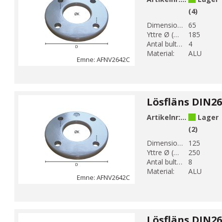
(4)
Dimension DN 1:
65
Yttre Ø (mm):
185
Antal bulthål:
4
Material:
ALU
Emne: AFNV2642C
Artikelnr:
AFNV26421
Lager
(2)
Dimension DN 1:
125
Yttre Ø (mm):
250
Antal bulthål:
8
Material:
ALU
Emne: AFNV2642C