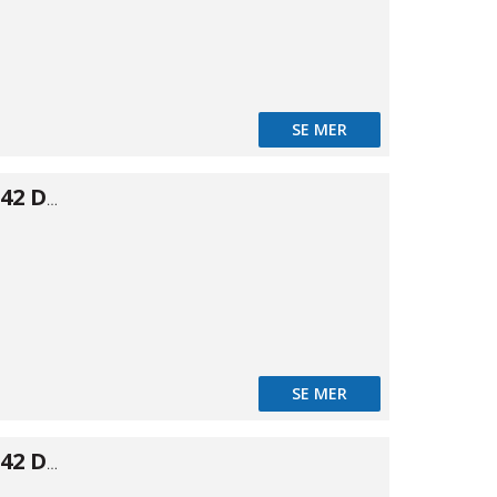
SE MER
Lösfläns DIN2642 DN80 88,9
0
SE MER
Lösfläns DIN2642 DN65 76,1
5-COAT