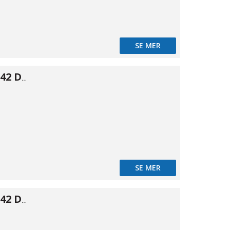
SE MER
Lösfläns DIN2642 DN20 26,9
0
SE MER
Lösfläns DIN2642 DN32 42,4
2