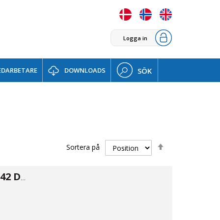
Logga in
DARBETARE
DOWNLOADS
SÖK
Sätt
Sortera på
fallande
sortering
Lösfläns DIN2642 DN15 21,3
5