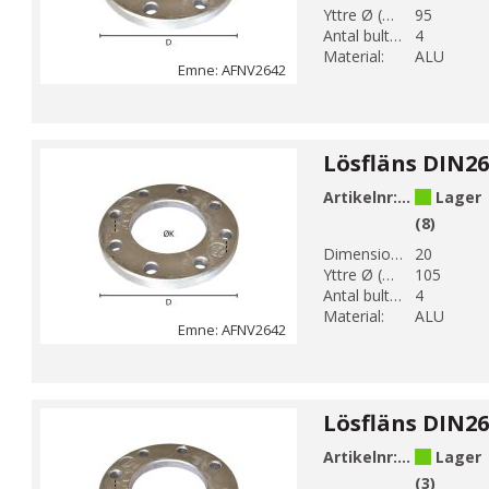
Yttre Ø (mm):
95
Antal bulthål:
4
Material:
ALU
Emne: AFNV2642
Artikelnr:
AFNV26422
Lager
(8)
Dimension DN 1:
20
Yttre Ø (mm):
105
Antal bulthål:
4
Material:
ALU
Emne: AFNV2642
Artikelnr:
AFNV26423
Lager
(3)