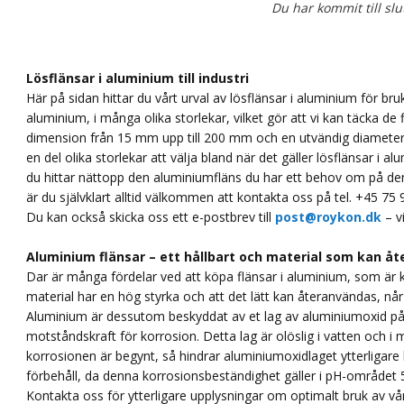
Du har kommit till slu
Lösflänsar i aluminium till industri
Här på sidan hittar du vårt urval av lösflänsar i aluminium för bruk 
aluminium, i många olika storlekar, vilket gör att vi kan täcka de
dimension från 15 mm upp till 200 mm och en utvändig diameter
en del olika storlekar att välja bland när det gäller lösflänsar i
du hittar nättopp den aluminiumfläns du har ett behov om på den
är du självklart alltid välkommen att kontakta oss på tel. +45 75
Du kan också skicka oss ett e-postbrev till
post@roykon.dk
– vi
Aluminium flänsar – ett hållbart och material som kan å
Dar är många fördelar ved att köpa flänsar i aluminium, som är kä
material har en hög styrka och att det lätt kan återanvändas, når
Aluminium är dessutom beskyddat av et lag av aluminiumoxid på y
motståndskraft för korrosion. Detta lag är olöslig i vatten och i m
korrosionen är begynt, så hindrar aluminiumoxidlaget ytterligare k
förbehåll, da denna korrosionsbeständighet gäller i pH-området 5-8
Kontakta oss för ytterligare upplysningar om optimalt bruk av vå