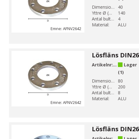
Dimension DN 1:
40
Yttre Ø (mm):
140
Antal bulthål:
4
Material:
ALU
Emne: AFNV2642
Artikelnr:
AFNV26428
Lager
(1)
Dimension DN 1:
80
Yttre Ø (mm):
200
Antal bulthål:
8
Material:
ALU
Emne: AFNV2642
Artikelnr:
AFNV26426
Lager