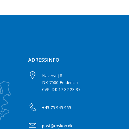
ADRESSINFO
Navervej 8
DK-7000 Fredericia
CVR: DK 17 82 28 37
+45 75 945 955
post@roykon.dk