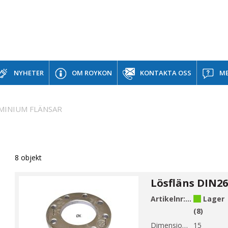
NYHETER
OM ROYKON
KONTAKTA OSS
ME
MINIUM FLÄNSAR
8 objekt
Artikelnr:
AFNV26421
Lager
(8)
Dimension DN 1:
15