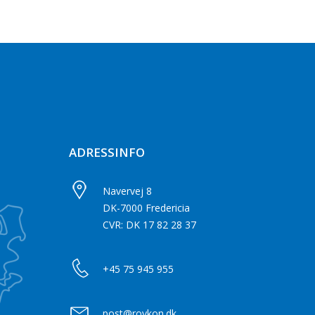
ADRESSINFO
Navervej 8
DK-7000 Fredericia
CVR: DK 17 82 28 37
+45 75 945 955
post@roykon.dk