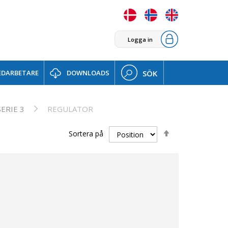
Logga in
DARBETARE
DOWNLOADS
SÖK
ERIE 3
REGULATOR
Sätt
Sortera på
fallande
sortering