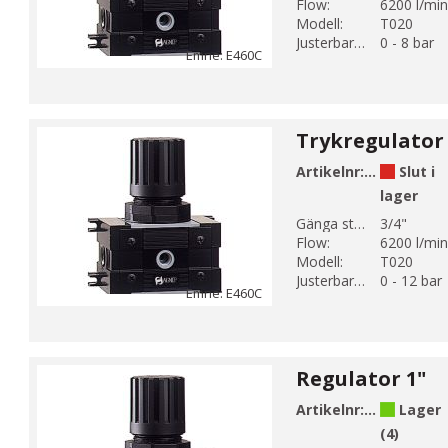
Flow:
6200 l/min
Modell:
T020
Justerbart tryck:
0 - 8 bar
Emne: E460C
Trykregulator 
Artikelnr:
E460-5-3C-
Slut i
lager
Gänga storlek 1:
3/4"
Flow:
6200 l/min
Modell:
T020
Justerbart tryck:
0 - 12 bar
Emne: E460C
Regulator 1"
Artikelnr:
E460-6-3C
Lager
(4)