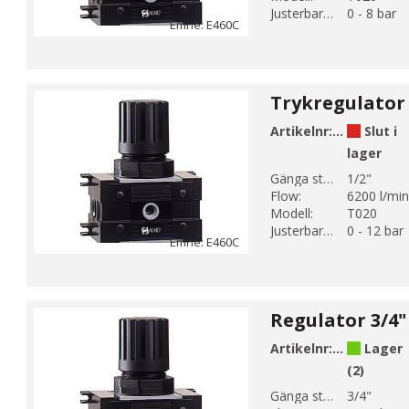
Justerbart tryck:
0 - 8 bar
Emne: E460C
Trykregulator 
Artikelnr:
E460-4-3C-
Slut i
lager
Gänga storlek 1:
1/2"
Flow:
6200 l/min
Modell:
T020
Justerbart tryck:
0 - 12 bar
Emne: E460C
Regulator 3/4"
Artikelnr:
E460-5-3C
Lager
(2)
Gänga storlek 1:
3/4"