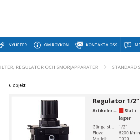
NYHETER
OM ROYKON
KONTAKTA OSS
ME
FILTER, REGULATOR OCH SMÖRJAPPARATER
STANDARD S
6 objekt
Regulator 1/2"
Artikelnr:
E460-4-3C
Slut i
lager
Gänga storlek 1:
1/2"
Flow:
6200 l/min
Modell:
T020