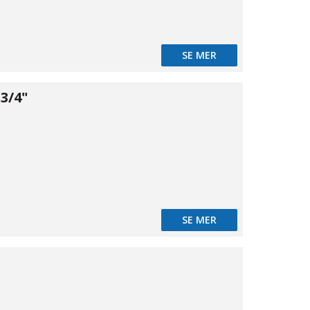
SE MER
3/4"
12
SE MER