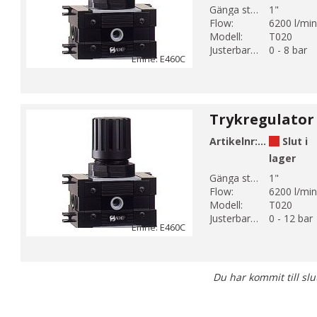
Gänga storlek 1:
1"
Flow:
6200 l/min
Modell:
T020
Justerbart tryck:
0 - 8 bar
Emne: E460C
Trykregulator 
Artikelnr:
E460-6-3C-
Slut i
lager
Gänga storlek 1:
1"
Flow:
6200 l/min
Modell:
T020
Justerbart tryck:
0 - 12 bar
Emne: E460C
Du har kommit till slu