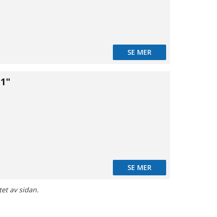
SE MER
1"
12
SE MER
tet av sidan.