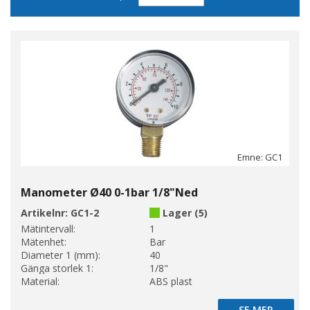
sortering
Emne: GC1
Manometer Ø40 0-1bar 1/8"Ned
Artikelnr:
GC1-2
Lager (5)
Mätintervall:
1
Mätenhet:
Bar
Diameter 1 (mm):
40
Gänga storlek 1:
1/8"
Material:
ABS plast
SE MER