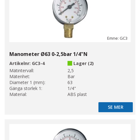
Emne: GC3
Manometer Ø63 0-2,5bar 1/4"N
Artikelnr:
GC3-4
Lager (2)
Mätintervall:
2,5
Mätenhet:
Bar
Diameter 1 (mm):
63
Gänga storlek 1:
1/4"
Material:
ABS plast
SE MER
SE MER