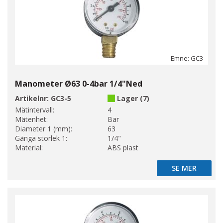
Emne: GC3
Manometer Ø63 0-4bar 1/4"Ned
Artikelnr:
GC3-5
Lager (7)
Mätintervall:
4
Mätenhet:
Bar
Diameter 1 (mm):
63
Gänga storlek 1:
1/4"
Material:
ABS plast
SE MER
SE MER