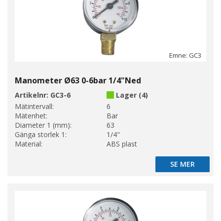
Emne: GC3
Manometer Ø63 0-6bar 1/4"Ned
Artikelnr:
GC3-6
Lager (4)
Mätintervall:
6
Mätenhet:
Bar
Diameter 1 (mm):
63
Gänga storlek 1:
1/4"
Material:
ABS plast
SE MER
SE MER