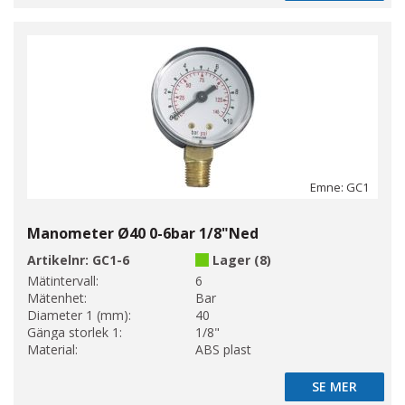
Emne: GC1
Manometer Ø40 0-6bar 1/8"Ned
Artikelnr:
GC1-6
Lager (8)
Mätintervall:
6
Mätenhet:
Bar
Diameter 1 (mm):
40
Gänga storlek 1:
1/8"
Material:
ABS plast
SE MER
SE MER