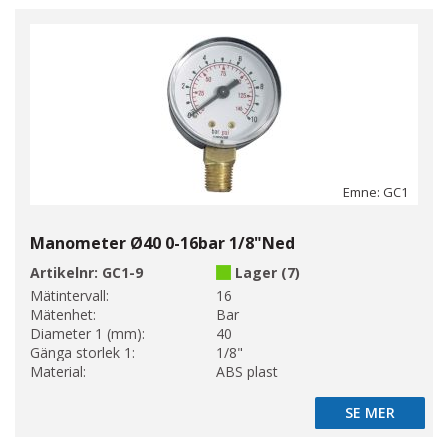
Emne: GC1
Manometer Ø40 0-16bar 1/8"Ned
Artikelnr:
GC1-9
Lager (7)
Mätintervall:
16
Mätenhet:
Bar
Diameter 1 (mm):
40
Gänga storlek 1:
1/8"
Material:
ABS plast
SE MER
SE MER