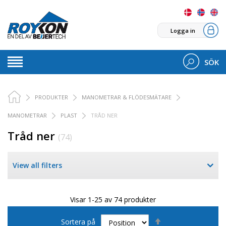
Logga in
SÖK
PRODUKTER
MANOMETRAR & FLÖDESMÄTARE
MANOMETRAR
PLAST
TRÅD NER
Tråd ner
(74)
View all filters
Visar 1-25 av 74 produkter
Sätt
Sortera på
fallande