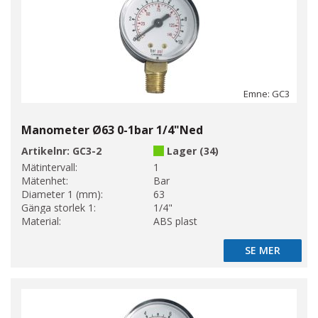
Emne: GC3
Manometer Ø63 0-1bar 1/4"Ned
Artikelnr:
GC3-2
Lager (34)
Mätintervall:
1
Mätenhet:
Bar
Diameter 1 (mm):
63
Gänga storlek 1:
1/4"
Material:
ABS plast
SE MER
SE MER