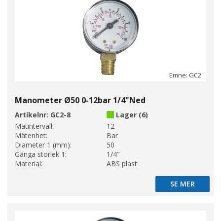
Emne: GC2
Manometer Ø50 0-12bar 1/4"Ned
Artikelnr:
GC2-8
Lager (6)
Mätintervall:
12
Mätenhet:
Bar
Diameter 1 (mm):
50
Gänga storlek 1:
1/4"
Material:
ABS plast
SE MER
SE MER