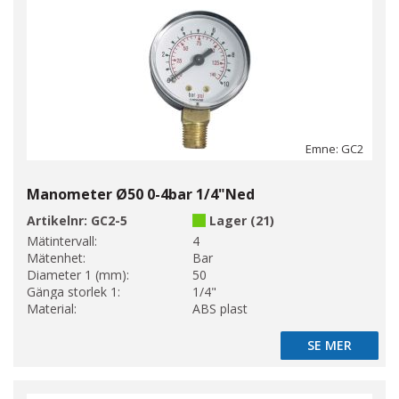
Emne: GC2
Manometer Ø50 0-4bar 1/4"Ned
Artikelnr:
GC2-5
Lager (21)
Mätintervall:
4
Mätenhet:
Bar
Diameter 1 (mm):
50
Gänga storlek 1:
1/4"
Material:
ABS plast
SE MER
SE MER