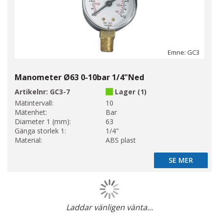
Emne: GC3
Manometer Ø63 0-10bar 1/4"Ned
Artikelnr:
GC3-7
Lager (1)
Mätintervall:
10
Mätenhet:
Bar
Diameter 1 (mm):
63
Gänga storlek 1:
1/4"
Material:
ABS plast
SE MER
SE MER
Laddar vänligen vänta...
Page