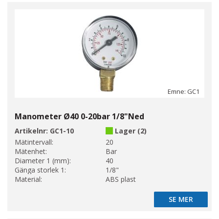
Emne: GC1
Manometer Ø40 0-20bar 1/8"Ned
Artikelnr:
GC1-10
Lager (2)
Mätintervall:
20
Mätenhet:
Bar
Diameter 1 (mm):
40
Gänga storlek 1:
1/8"
Material:
ABS plast
SE MER
SE MER