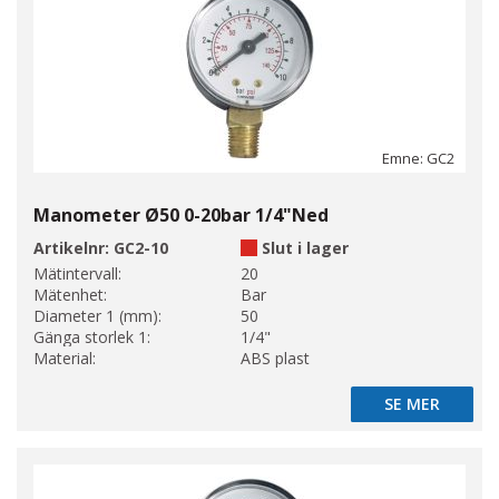
Emne: GC2
Manometer Ø50 0-20bar 1/4"Ned
Artikelnr:
GC2-10
Slut i lager
Mätintervall:
20
Mätenhet:
Bar
Diameter 1 (mm):
50
Gänga storlek 1:
1/4"
Material:
ABS plast
SE MER
SE MER