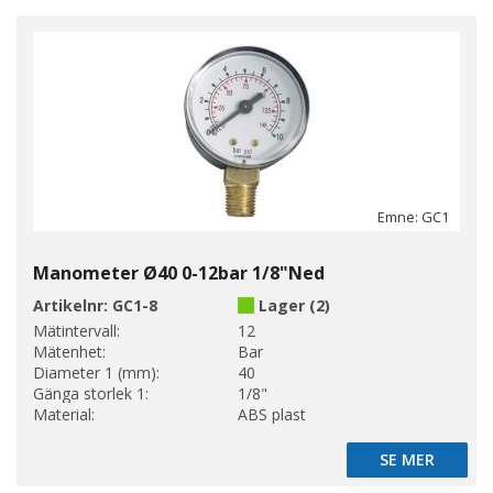
Emne: GC1
Manometer Ø40 0-12bar 1/8"Ned
Artikelnr:
GC1-8
Lager (2)
Mätintervall:
12
Mätenhet:
Bar
Diameter 1 (mm):
40
Gänga storlek 1:
1/8"
Material:
ABS plast
SE MER
SE MER