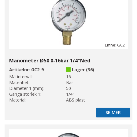
Emne: GC2
Manometer Ø50 0-16bar 1/4"Ned
Artikelnr:
GC2-9
Lager (36)
Mätintervall:
16
Mätenhet:
Bar
Diameter 1 (mm):
50
Gänga storlek 1:
1/4"
Material:
ABS plast
SE MER
SE MER