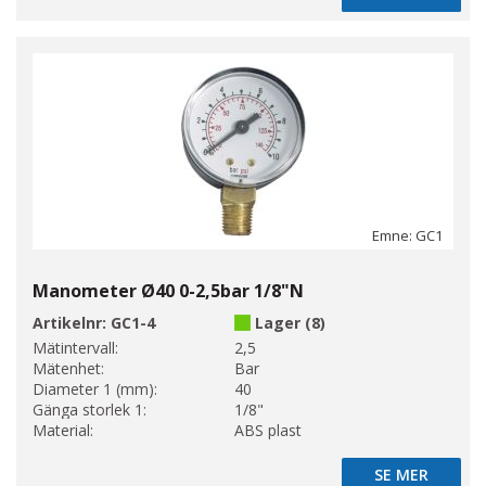
Emne: GC1
Manometer Ø40 0-2,5bar 1/8"N
Artikelnr:
GC1-4
Lager (8)
Mätintervall:
2,5
Mätenhet:
Bar
Diameter 1 (mm):
40
Gänga storlek 1:
1/8"
Material:
ABS plast
SE MER
SE MER