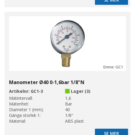
SE MER
Emne: GC1
Manometer Ø40 0-1,6bar 1/8"N
Artikelnr:
GC1-3
Lager (3)
Mätintervall:
1,6
Mätenhet:
Bar
Diameter 1 (mm):
40
Gänga storlek 1:
1/8"
Material:
ABS plast
SE MER
SE MER