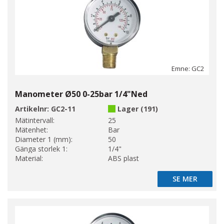
Emne: GC2
Manometer Ø50 0-25bar 1/4"Ned
Artikelnr:
GC2-11
Lager (191)
Mätintervall:
25
Mätenhet:
Bar
Diameter 1 (mm):
50
Gänga storlek 1:
1/4"
Material:
ABS plast
SE MER
SE MER