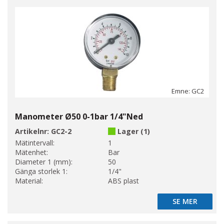
Emne: GC2
Manometer Ø50 0-1bar 1/4"Ned
Artikelnr:
GC2-2
Lager (1)
Mätintervall:
1
Mätenhet:
Bar
Diameter 1 (mm):
50
Gänga storlek 1:
1/4"
Material:
ABS plast
SE MER
SE MER