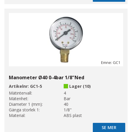
Emne: GC1
Manometer Ø40 0-4bar 1/8"Ned
Artikelnr:
GC1-5
Lager (10)
Mätintervall:
4
Mätenhet:
Bar
Diameter 1 (mm):
40
Gänga storlek 1:
1/8"
Material:
ABS plast
SE MER
SE MER