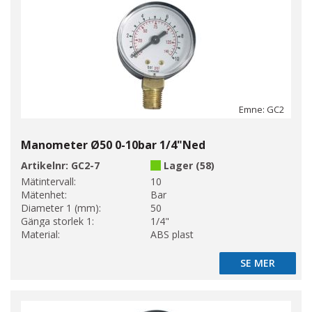
Emne: GC2
Manometer Ø50 0-10bar 1/4"Ned
Artikelnr:
GC2-7
Lager (58)
Mätintervall:
10
Mätenhet:
Bar
Diameter 1 (mm):
50
Gänga storlek 1:
1/4"
Material:
ABS plast
SE MER
SE MER