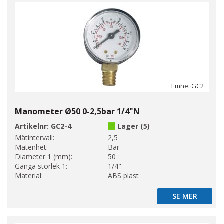
Emne: GC2
Manometer Ø50 0-2,5bar 1/4"N
Artikelnr:
GC2-4
Lager (5)
Mätintervall:
2,5
Mätenhet:
Bar
Diameter 1 (mm):
50
Gänga storlek 1:
1/4"
Material:
ABS plast
SE MER
SE MER