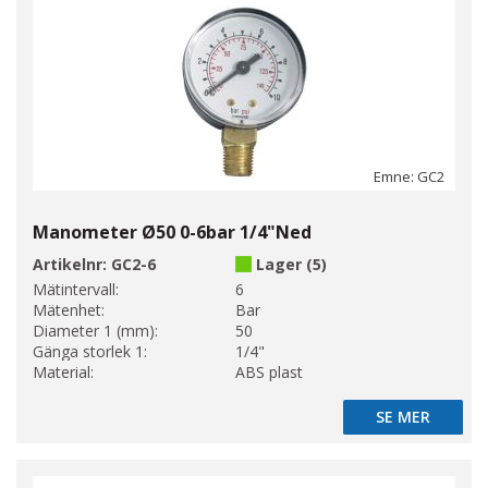
Emne: GC2
Manometer Ø50 0-6bar 1/4"Ned
Artikelnr:
GC2-6
Lager (5)
Mätintervall:
6
Mätenhet:
Bar
Diameter 1 (mm):
50
Gänga storlek 1:
1/4"
Material:
ABS plast
SE MER
SE MER