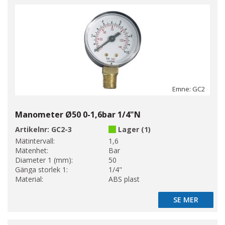
Emne: GC2
Manometer Ø50 0-1,6bar 1/4"N
Artikelnr:
GC2-3
Lager (1)
Mätintervall:
1,6
Mätenhet:
Bar
Diameter 1 (mm):
50
Gänga storlek 1:
1/4"
Material:
ABS plast
SE MER
SE MER