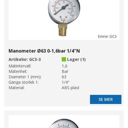
Emne: GC3
Manometer Ø63 0-1,6bar 1/4"N
Artikelnr:
GC3-3
Lager (1)
Mätintervall:
1,6
Mätenhet:
Bar
Diameter 1 (mm):
63
Gänga storlek 1:
1/4"
Material:
ABS plast
SE MER
SE MER