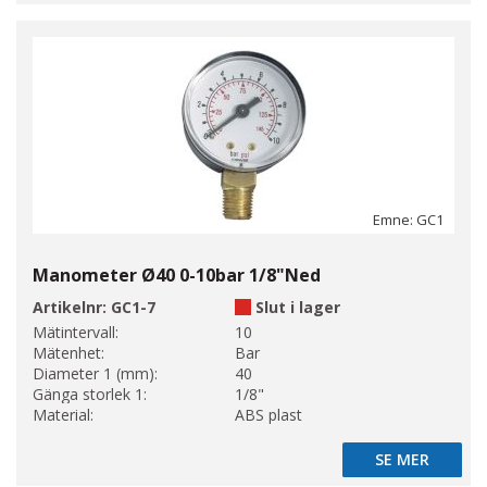
Emne: GC1
Manometer Ø40 0-10bar 1/8"Ned
Artikelnr:
GC1-7
Slut i lager
Mätintervall:
10
Mätenhet:
Bar
Diameter 1 (mm):
40
Gänga storlek 1:
1/8"
Material:
ABS plast
SE MER
SE MER