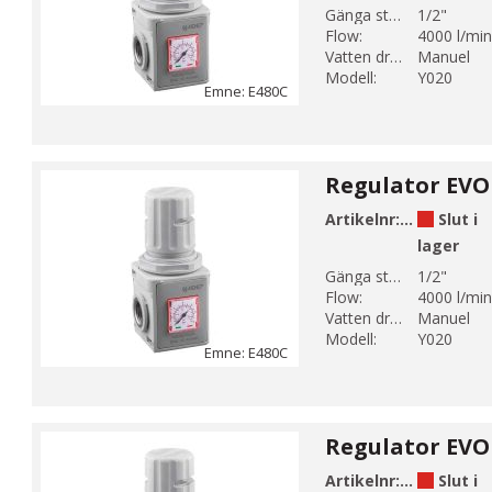
Gänga storlek 1:
1/2"
Flow:
4000 l/min
Vatten dränering:
Manuel
Modell:
Y020
Emne: E480C
Regulator EVO 
Artikelnr:
E480-4-2C-
Slut i
lager
Gänga storlek 1:
1/2"
Flow:
4000 l/min
Vatten dränering:
Manuel
Modell:
Y020
Emne: E480C
Regulator EVO 
Artikelnr:
E480-4-2C-
Slut i