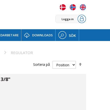
Logga in
DARBETARE
DOWNLOADS
SÖK
REGULATOR
Sätt
Sortera på
fallande
sortering
3/8"
02