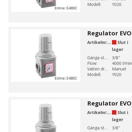
Modell:
Y020
Emne: E480C
Regulator EVO 
Artikelnr:
E480-3-2C-
Slut i
lager
Gänga storlek 1:
3/8"
Flow:
4000 l/min
Vatten dränering:
Manuel
Modell:
Y020
Emne: E480C
Regulator EVO 
Artikelnr:
E480-3-2C-
Slut i
lager
Gänga storlek 1:
3/8"