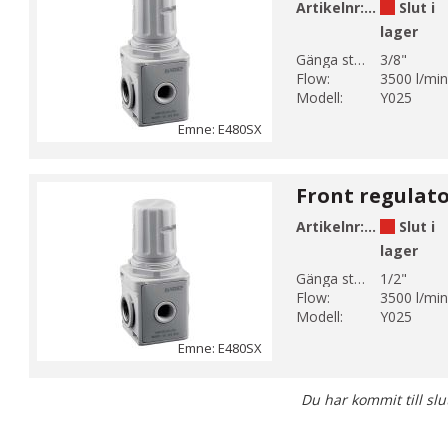
Artikelnr:
E480-3-2-S
Slut i
lager
Gänga storlek 1:
3/8"
Flow:
3500 l/min
Modell:
Y025
Emne: E480SX
Artikelnr:
E480-4-2-S
Slut i
lager
Gänga storlek 1:
1/2"
Flow:
3500 l/min
Modell:
Y025
Emne: E480SX
Du har kommit till slu