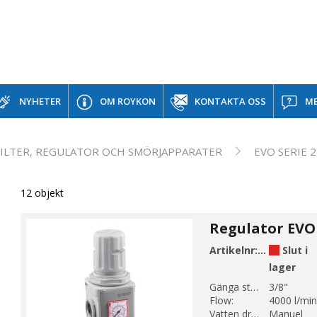
NYHETER
OM ROYKON
KONTAKTA OSS
ME
FILTER, REGULATOR OCH SMÖRJAPPARATER
EVO SERIE 2
12 objekt
Regulator EVO 
Artikelnr:
E480-3-2C-
Slut i
lager
Gänga storlek 1:
3/8"
Flow:
4000 l/min
Vatten dränering:
Manuel