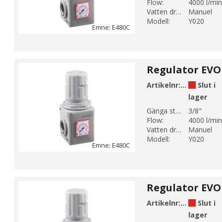
Flow:
4000 l/min
Vatten dränering:
Manuel
Modell:
Y020
Emne: E480C
Regulator EVO 
Artikelnr:
E480-3-2C-
Slut i
lager
Gänga storlek 1:
3/8"
Flow:
4000 l/min
Vatten dränering:
Manuel
Modell:
Y020
Emne: E480C
Regulator EVO 
Artikelnr:
E480-4-2C-
Slut i
lager