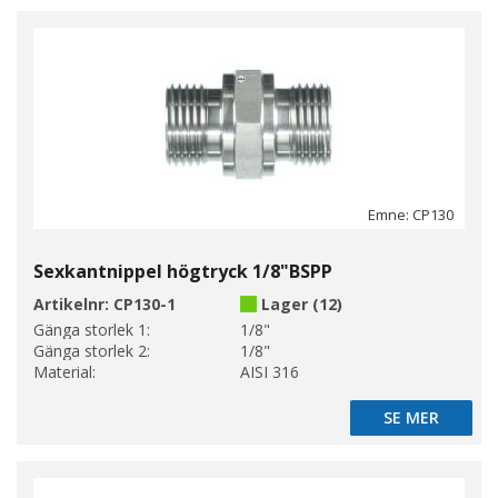
Emne: CP130
Sexkantnippel högtryck 1/8"BSPP
Artikelnr:
CP130-1
Lager (12)
Gänga storlek 1:
1/8"
Gänga storlek 2:
1/8"
Material:
AISI 316
SE MER
SE MER