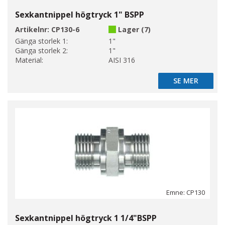
Sexkantnippel högtryck 1" BSPP
Artikelnr:
CP130-6
Lager (7)
Gänga storlek 1:
1"
Gänga storlek 2:
1"
Material:
AISI 316
SE MER
SE MER
Emne: CP130
Sexkantnippel högtryck 1 1/4"BSPP