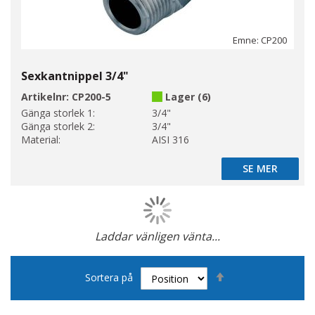
Emne: CP200
Sexkantnippel 3/4"
Artikelnr:
CP200-5
Lager (6)
Gänga storlek 1:
3/4"
Gänga storlek 2:
3/4"
Material:
AISI 316
SE MER
SE MER
Laddar vänligen vänta...
Page
Sätt
Sortera på
fallande
sortering