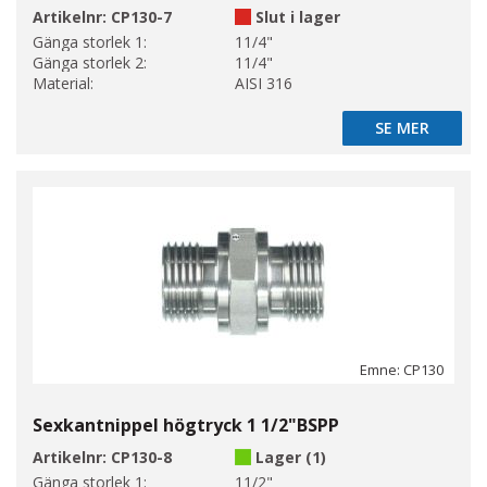
Artikelnr:
CP130-7
Slut i lager
Gänga storlek 1:
11/4"
Gänga storlek 2:
11/4"
Material:
AISI 316
SE MER
SE MER
Emne: CP130
Sexkantnippel högtryck 1 1/2"BSPP
Artikelnr:
CP130-8
Lager (1)
Gänga storlek 1:
11/2"