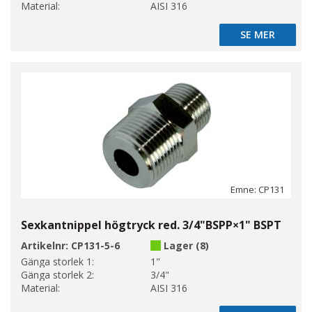
Material:
AISI 316
SE MER
SE MER
Emne: CP131
Sexkantnippel högtryck red. 3/4"BSPP×1" BSPT
Artikelnr:
CP131-5-6
Lager (8)
Gänga storlek 1:
1"
Gänga storlek 2:
3/4"
Material:
AISI 316