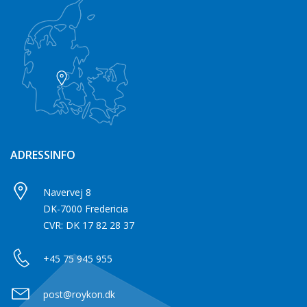
ADRESSINFO
Navervej 8
DK-7000 Fredericia
CVR: DK 17 82 28 37
+45 75 945 955
post@roykon.dk