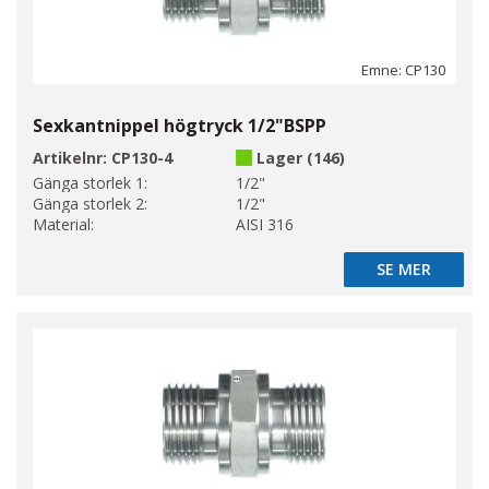
Emne: CP130
Sexkantnippel högtryck 1/2"BSPP
Artikelnr:
CP130-4
Lager (146)
Gänga storlek 1:
1/2"
Gänga storlek 2:
1/2"
Material:
AISI 316
SE MER
SE MER