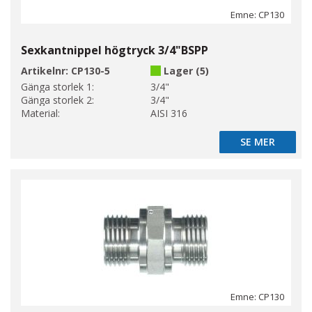
Emne: CP130
Sexkantnippel högtryck 3/4"BSPP
Artikelnr:
CP130-5
Lager (5)
Gänga storlek 1:
3/4"
Gänga storlek 2:
3/4"
Material:
AISI 316
SE MER
SE MER
Emne: CP130