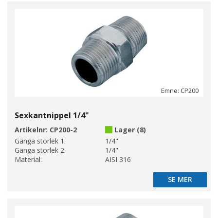
Emne: CP200
Sexkantnippel 1/4"
Artikelnr:
CP200-2
Lager (8)
Gänga storlek 1:
1/4"
Gänga storlek 2:
1/4"
Material:
AISI 316
SE MER
SE MER