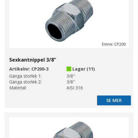
Emne: CP200
Sexkantnippel 3/8"
Artikelnr:
CP200-3
Lager (11)
Gänga storlek 1:
3/8"
Gänga storlek 2:
3/8"
Material:
AISI 316
SE MER
SE MER