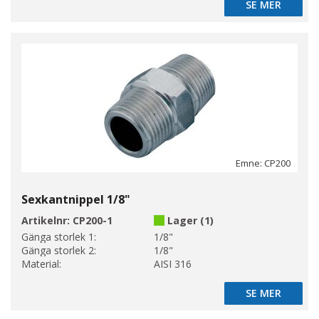
SE MER
SE MER
Emne: CP200
Sexkantnippel 1/8"
Artikelnr:
CP200-1
Lager (1)
Gänga storlek 1:
1/8"
Gänga storlek 2:
1/8"
Material:
AISI 316
SE MER
SE MER