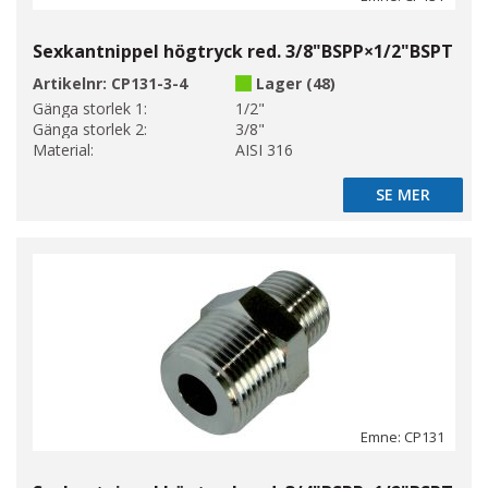
Sexkantnippel högtryck red. 3/8"BSPP×1/2"BSPT
Artikelnr:
CP131-3-4
Lager (48)
Gänga storlek 1:
1/2"
Gänga storlek 2:
3/8"
Material:
AISI 316
SE MER
SE MER
Emne: CP131