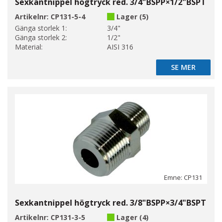
Sexkantnippel högtryck red. 3/4"BSPP×1/2"BSPT
Artikelnr:
CP131-5-4
Lager (5)
Gänga storlek 1:
3/4"
Gänga storlek 2:
1/2"
Material:
AISI 316
SE MER
SE MER
Emne: CP131
Sexkantnippel högtryck red. 3/8"BSPP×3/4"BSPT
Artikelnr:
CP131-3-5
Lager (4)