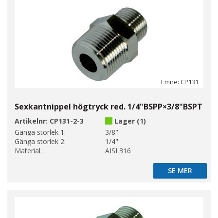
Emne: CP131
Sexkantnippel högtryck red. 1/4"BSPP×3/8"BSPT
Artikelnr:
CP131-2-3
Lager (1)
Gänga storlek 1:
3/8"
Gänga storlek 2:
1/4"
Material:
AISI 316
SE MER
SE MER