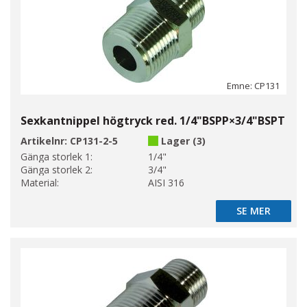
Emne: CP131
Sexkantnippel högtryck red. 1/4"BSPP×3/4"BSPT
Artikelnr:
CP131-2-5
Lager (3)
Gänga storlek 1:
1/4"
Gänga storlek 2:
3/4"
Material:
AISI 316
SE MER
SE MER