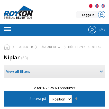
Logga in
SÖK
PRODUKTER
GÄNGADE DELAR
HÖGT TRYCK
NIPLAR
Niplar
(63)
View all filters
Visar 1-25 av 63 produkter
Sätt
Sortera på
fallande
sortering