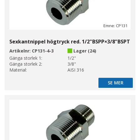
Emne: CP131
Sexkantnippel högtryck red. 1/2"BSPP×3/8"BSPT
Artikelnr:
CP131-4-3
Lager (24)
Gänga storlek 1:
1/2"
Gänga storlek 2:
3/8"
Material:
AISI 316
SE MER
SE MER