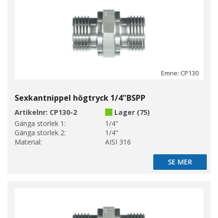
Emne: CP130
Sexkantnippel högtryck 1/4"BSPP
Artikelnr:
CP130-2
Lager (75)
Gänga storlek 1:
1/4"
Gänga storlek 2:
1/4"
Material:
AISI 316
SE MER
SE MER