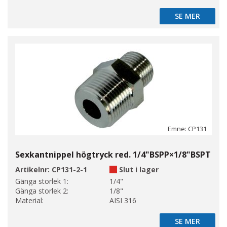
SE MER
SE MER
Emne: CP131
Sexkantnippel högtryck red. 1/4"BSPP×1/8"BSPT
Artikelnr:
CP131-2-1
Slut i lager
Gänga storlek 1:
1/4"
Gänga storlek 2:
1/8"
Material:
AISI 316
SE MER
SE MER