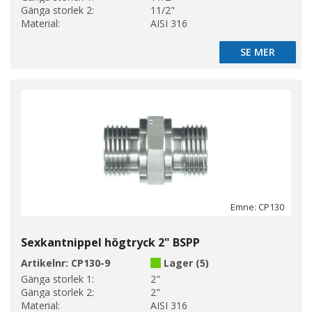
Gänga storlek 2:
11/2"
Material:
AISI 316
SE MER
SE MER
Emne: CP130
Sexkantnippel högtryck 2" BSPP
Artikelnr:
CP130-9
Lager (5)
Gänga storlek 1:
2"
Gänga storlek 2:
2"
Material:
AISI 316