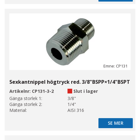
Emne: CP131
Sexkantnippel högtryck red. 3/8"BSPP×1/4"BSPT
Artikelnr:
CP131-3-2
Slut i lager
Gänga storlek 1:
3/8"
Gänga storlek 2:
1/4"
Material:
AISI 316
SE MER
SE MER