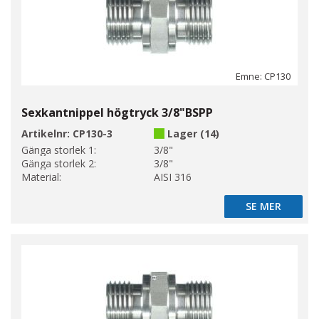
Emne: CP130
Sexkantnippel högtryck 3/8"BSPP
Artikelnr:
CP130-3
Lager (14)
Gänga storlek 1:
3/8"
Gänga storlek 2:
3/8"
Material:
AISI 316
SE MER
SE MER