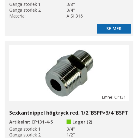
Gänga storlek 1:
3/8"
Gänga storlek 2:
3/4"
Material:
AISI 316
SE MER
SE MER
Emne: CP131
Sexkantnippel högtryck red. 1/2"BSPP×3/4"BSPT
Artikelnr:
CP131-4-5
Lager (2)
Gänga storlek 1:
3/4"
Gänga storlek 2:
1/2"