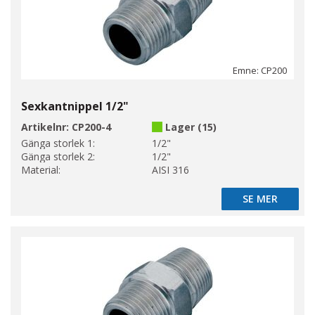
Emne: CP200
Sexkantnippel 1/2"
Artikelnr:
CP200-4
Lager (15)
Gänga storlek 1:
1/2"
Gänga storlek 2:
1/2"
Material:
AISI 316
SE MER
SE MER