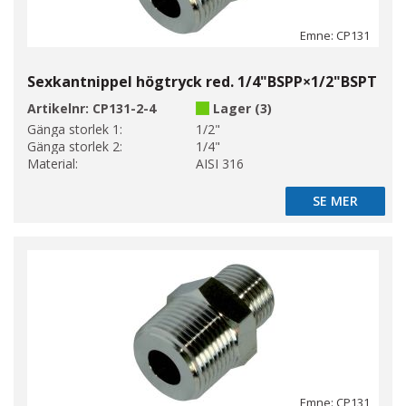
Emne: CP131
Sexkantnippel högtryck red. 1/4"BSPP×1/2"BSPT
Artikelnr:
CP131-2-4
Lager (3)
Gänga storlek 1:
1/2"
Gänga storlek 2:
1/4"
Material:
AISI 316
SE MER
SE MER
Emne: CP131