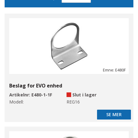
sortering
Emne: E480F
Beslag for EVO enhed
Artikelnr:
E480-1-1F
Slut i lager
Modell:
REG16
SE MER
SE MER