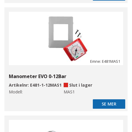
Emne: E481MAS1
Manometer EVO 0-12Bar
Artikelnr:
E481-1-12MAS1
Slut i lager
Modell:
MAS1
SE MER
SE MER