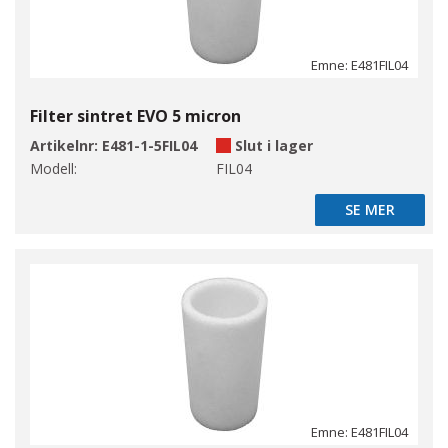
Emne: E481FIL04
Filter sintret EVO 5 micron
Artikelnr:
E481-1-5FIL04
Slut i lager
Modell:
FIL04
SE MER
SE MER
Emne: E481FIL04