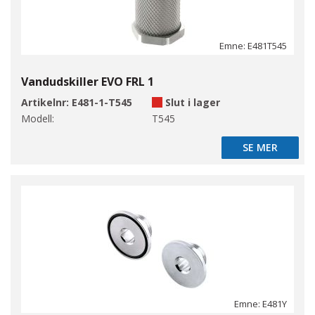
Emne: E481T545
Vandudskiller EVO FRL 1
Artikelnr:
E481-1-T545
Slut i lager
Modell:
T545
SE MER
SE MER
Emne: E481Y