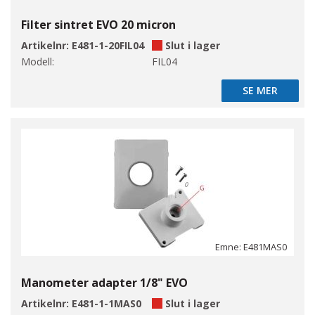
Filter sintret EVO 20 micron
Artikelnr:
E481-1-20FIL04
Slut i lager
Modell:
FIL04
SE MER
SE MER
Emne: E481MAS0
Manometer adapter 1/8" EVO
Artikelnr:
E481-1-1MAS0
Slut i lager