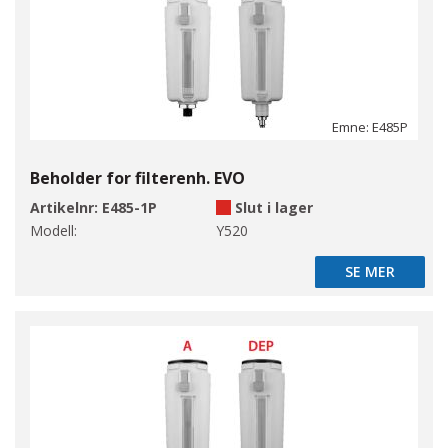
Emne: E485P
Beholder for filterenh. EVO
Artikelnr:
E485-1P
Slut i lager
Modell:
Y520
SE MER
SE MER