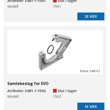
Artikelnr:
E481-1-Y501
Slut i lager
Modell:
Y501
SE MER
SE MER
Emne: E481Y2
Samlebeslag for EVO
Artikelnr:
E481-1-Y502
Slut i lager
Modell:
Y502
SE MER
SE MER