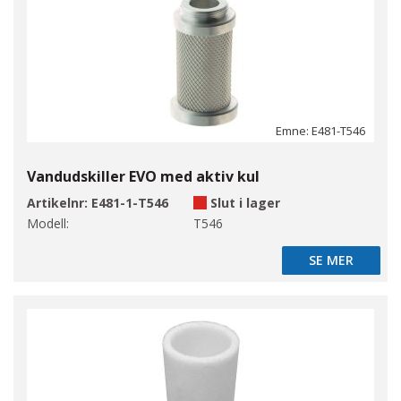
Emne: E481-T546
Vandudskiller EVO med aktiv kul
Artikelnr:
E481-1-T546
Slut i lager
Modell:
T546
SE MER
SE MER