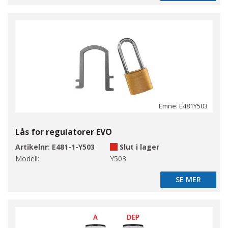
Emne: E481Y503
Lås for regulatorer EVO
Artikelnr:
E481-1-Y503
Slut i lager
Modell:
Y503
SE MER
SE MER