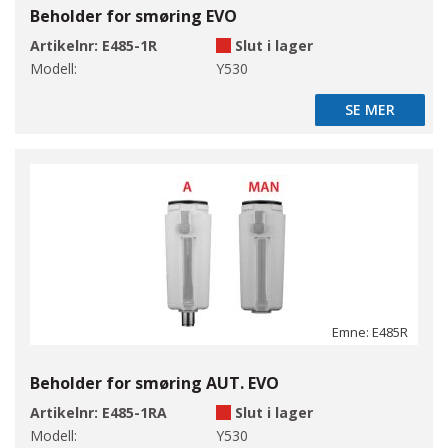
Beholder for smøring EVO
Artikelnr:
E485-1R
Slut i lager
Modell:
Y530
SE MER
SE MER
Emne: E485R
Beholder for smøring AUT. EVO
Artikelnr:
E485-1RA
Slut i lager
Modell:
Y530