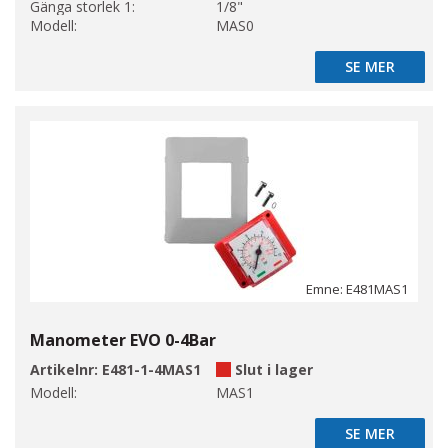
Gänga storlek 1:
1/8"
Modell:
MAS0
SE MER
SE MER
Emne: E481MAS1
Manometer EVO 0-4Bar
Artikelnr:
E481-1-4MAS1
Slut i lager
Modell:
MAS1
SE MER
SE MER