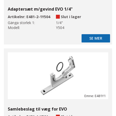
Adaptersæt m/gevind EVO 1/4"
Artikelnr:
E481-2-1Y504
Slut i lager
Gänga storlek 1:
1/4"
Modell:
Y504
SE MER
SE MER
Emne: E481Y1
Samlebeslag til væg for EVO