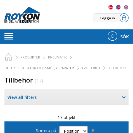
Logga in
SÖK
PRODUKTER
PNEUMATIK
FILTER, REGULATOR OCH SMÖRJAPPARATER
EVO SERIE 1
TILLBEHÖR
Tillbehör
(17)
View all filters
17 objekt
Sätt
Sortera på
fallande