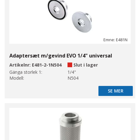
Emne: E481N
Adaptersæt m/gevind EVO 1/4" universal
Artikelnr:
E481-2-1N504
Slut i lager
Gänga storlek 1:
1/4"
Modell:
N504
SE MER
SE MER