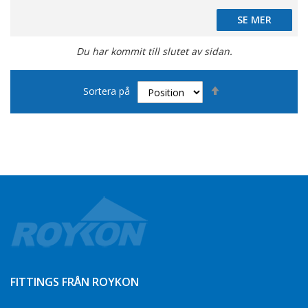
SE MER
SE MER
Du har kommit till slutet av sidan.
Sätt
Sortera på
fallande
sortering
FITTINGS FRÅN ROYKON