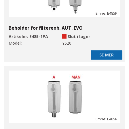
Emne: E485P
Beholder for filterenh. AUT. EVO
Artikelnr:
E485-1PA
Slut i lager
Modell:
Y520
SE MER
SE MER
Emne: E485R