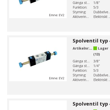
Gänga storlek 2:
1/8"
Funktion:
5/3
Styrning:
Dubbelver
Emne: EV2
Aktiveringsmetod:
Elektrisk
Artikelnr:
EV2-18
Lager
(13)
Gänga storlek 1:
3/8"
Gänga storlek 2:
1/4"
Funktion:
5/3
Styrning:
Dubbelver
Emne: EV2
Aktiveringsmetod:
Elektrisk