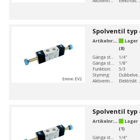
Aktiveringsmetod:
Elektrisk
Artikelnr:
EV2-14
Lager
(8)
Gänga storlek 1:
1/4"
Gänga storlek 2:
1/8"
Funktion:
5/3
Styrning:
Dubbelver
Emne: EV2
Aktiveringsmetod:
Elektrisk
Artikelnr:
EV2-15
Lager
(1)
Gänga storlek 1:
1/4"