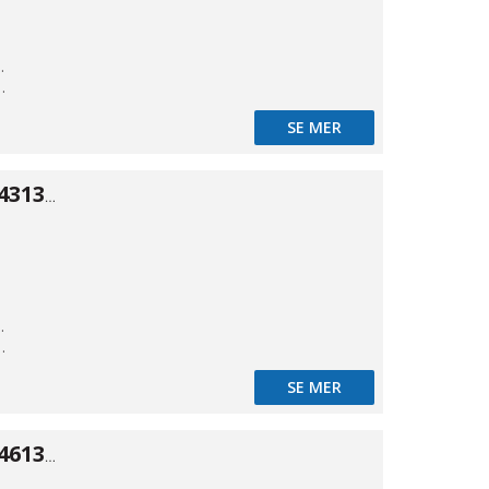
kande
t styrd
SE MER
Spolventil typ 43134 ALU 3/2 1/2"
kande
t styrd
SE MER
Spolventil typ 46134 ALU 5/3 1/8"