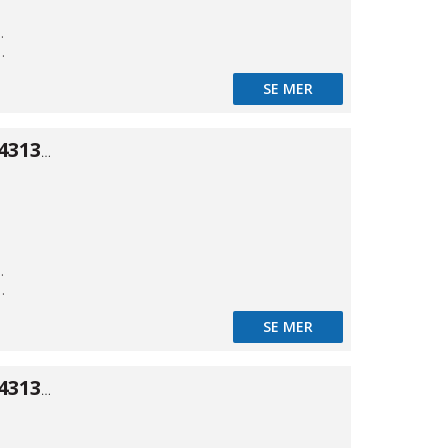
kande
t styrd
SE MER
Spolventil typ 43134 ALU 3/2 1/4"
kande
t styrd
SE MER
Spolventil typ 43134 ALU 3/2 3/8"