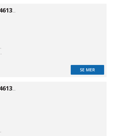
Spolventil typ 46134 ALU 5/3 1/8"
kande
t styrd
SE MER
Spolventil typ 46134 ALU 5/3 1/4"
kande