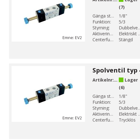
(7)
Gänga storlek 1:
1/8"
Funktion:
5/3
Styrning:
Dubbelver
Aktiveringsmetod:
Elektrisk
Emne: EV2
Centerfunktion:
Stängd
Artikelnr:
EV2-9
Lager
(6)
Gänga storlek 1:
1/8"
Funktion:
5/3
Styrning:
Dubbelver
Aktiveringsmetod:
Elektrisk
Emne: EV2
Centerfunktion:
Trycklös