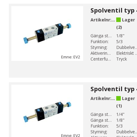
Artikelnr:
EV2-10
Lager
(2)
Gänga storlek 1:
1/8"
Funktion:
5/3
Styrning:
Dubbelver
Aktiveringsmetod:
Elektrisk
Emne: EV2
Centerfunktion:
Tryck
Artikelnr:
EV2-13
Lager
(1)
Gänga storlek 1:
1/4"
Gänga storlek 2:
1/8"
Funktion:
5/3
Styrning:
Dubbelver
Emne: EV2