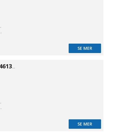
kande
t styrd
SE MER
Spolventil typ 46134 ALU 5/3 1/8"
kande
t styrd
SE MER