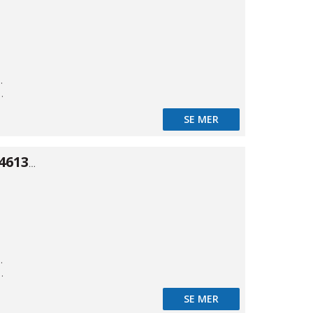
kande
t styrd
SE MER
Spolventil typ 46134 ALU 5/3 3/8"
kande
t styrd
SE MER