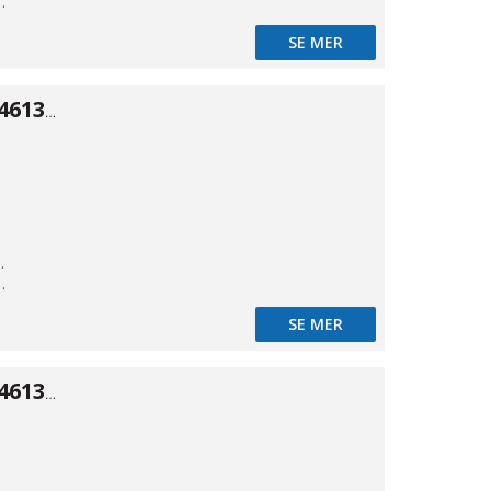
t styrd
SE MER
Spolventil typ 46134 ALU 5/3 1/4"
kande
t styrd
SE MER
Spolventil typ 46134 ALU 5/3 1/4"