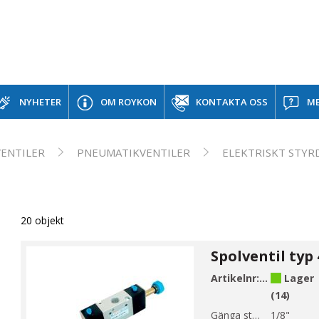
NYHETER
OM ROYKON
KONTAKTA OSS
ME
VENTILER
PNEUMATIKVENTILER
ELEKTRISKT STYR
20 objekt
Artikelnr:
EV1-4
Lager
(14)
Gänga storlek 1:
1/8"