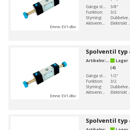
Gänga storlek 1:
3/8"
Funktion:
3/2
Styrning:
Dubbelver
Aktiveringsmetod:
Elektrisk
Emne: EV1-dbv
Artikelnr:
EV1-10
Lager
(4)
Gänga storlek 1:
1/2"
Funktion:
3/2
Styrning:
Dubbelver
Aktiveringsmetod:
Elektrisk
Emne: EV1-dbv
Artikelnr:
EV2-8
Lager