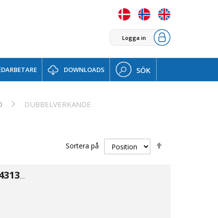
Logga in
DARBETARE
DOWNLOADS
SÖK
D
DUBBELVERKANDE
Sätt
Sortera på
fallande
sortering
Spolventil typ 43134 ALU 3/2 1/8"