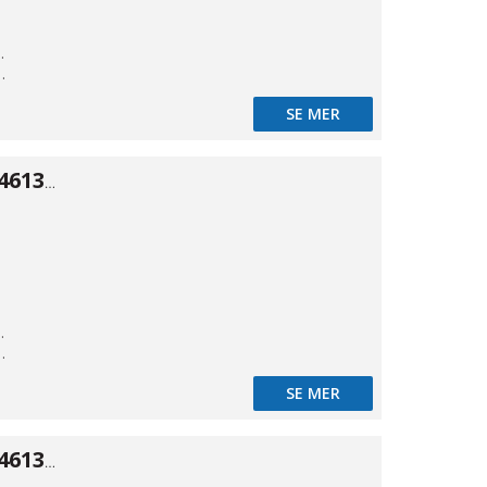
kande
t styrd
SE MER
Spolventil typ 46134 ALU 5/3 3/8"
kande
t styrd
SE MER
Spolventil typ 46134 ALU 5/3 3/8"