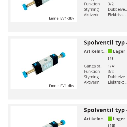
Funktion:
3/2
Styrning:
Dubbelver
Aktiveringsmetod:
Elektrisk
Emne: EV1-dbv
Artikelnr:
EV1-6
Lager
(1)
Gänga storlek 1:
1/4"
Funktion:
3/2
Styrning:
Dubbelver
Aktiveringsmetod:
Elektrisk
Emne: EV1-dbv
Artikelnr:
EV1-8
Lager
(10)