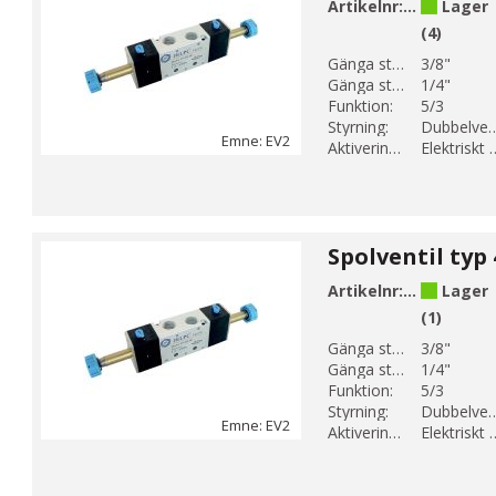
Artikelnr:
EV2-19
Lager
(4)
Gänga storlek 1:
3/8"
Gänga storlek 2:
1/4"
Funktion:
5/3
Styrning:
Dubbelver
Emne: EV2
Aktiveringsmetod:
Elektrisk
Artikelnr:
EV2-20
Lager
(1)
Gänga storlek 1:
3/8"
Gänga storlek 2:
1/4"
Funktion:
5/3
Styrning:
Dubbelver
Emne: EV2
Aktiveringsmetod:
Elektrisk