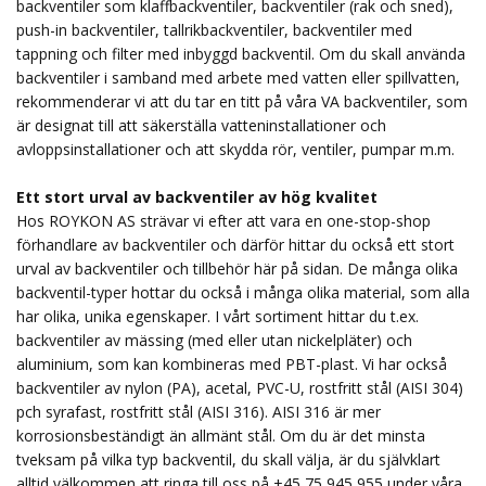
backventiler som klaffbackventiler, backventiler (rak och sned),
push-in backventiler, tallrikbackventiler, backventiler med
tappning och filter med inbyggd backventil. Om du skall använda
backventiler i samband med arbete med vatten eller spillvatten,
rekommenderar vi att du tar en titt på våra VA backventiler, som
är designat till att säkerställa vatteninstallationer och
avloppsinstallationer och att skydda rör, ventiler, pumpar m.m.
Ett stort urval av backventiler av hög kvalitet
Hos ROYKON AS strävar vi efter att vara en one-stop-shop
förhandlare av backventiler och därför hittar du också ett stort
urval av backventiler och tillbehör här på sidan. De många olika
backventil-typer hottar du också i många olika material, som alla
har olika, unika egenskaper. I vårt sortiment hittar du t.ex.
backventiler av mässing (med eller utan nickelpläter) och
aluminium, som kan kombineras med PBT-plast. Vi har också
backventiler av nylon (PA), acetal, PVC-U, rostfritt stål (AISI 304)
pch syrafast, rostfritt stål (AISI 316). AISI 316 är mer
korrosionsbeständigt än allmänt stål. Om du är det minsta
tveksam på vilka typ backventil, du skall välja, är du självklart
alltid välkommen att ringa till oss på +45 75 945 955 under våra