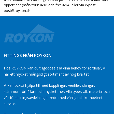
öppettider (mån-tors: 8-16 och fre: 8-14) eller via e-post
post@roykon.dk.
FITTINGS FRÅN ROYKON
Hos ROYKON kan du tillgodose alla dina behov for rördelar, vi
har ett mycket mångsidigt sortiment av hög kvalitet.
Vi kan också hjälpa till med kopplingar, ventiler, slangar,
klämmor, rörhållare och mycket mer. Alla typer, allt material och
vår försäljningsavdelning är redo med vänlig och kompetent
service.