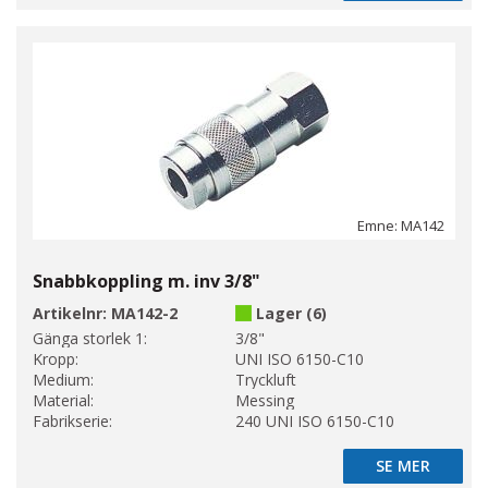
Emne: MA142
Snabbkoppling m. inv 3/8"
Artikelnr:
MA142-2
Lager (6)
Gänga storlek 1:
3/8"
Kropp:
UNI ISO 6150-C10
Medium:
Tryckluft
Material:
Messing
Fabrikserie:
240 UNI ISO 6150-C10
SE MER
SE MER