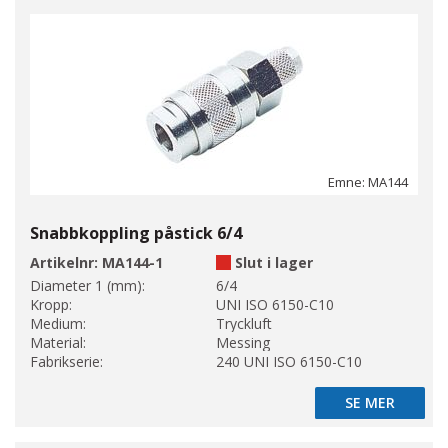
Emne: MA144
Snabbkoppling påstick 6/4
Artikelnr:
MA144-1
Slut i lager
Diameter 1 (mm):
6/4
Kropp:
UNI ISO 6150-C10
Medium:
Tryckluft
Material:
Messing
Fabrikserie:
240 UNI ISO 6150-C10
SE MER
SE MER