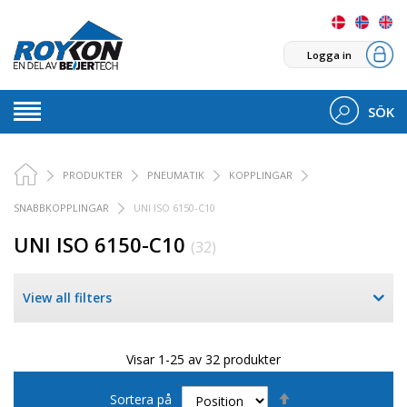
Logga in
SÖK
PRODUKTER
PNEUMATIK
KOPPLINGAR
SNABBKOPPLINGAR
UNI ISO 6150-C10
UNI ISO 6150-C10
(32)
View all filters
Visar 1-25 av 32 produkter
Sätt
Sortera på
fallande