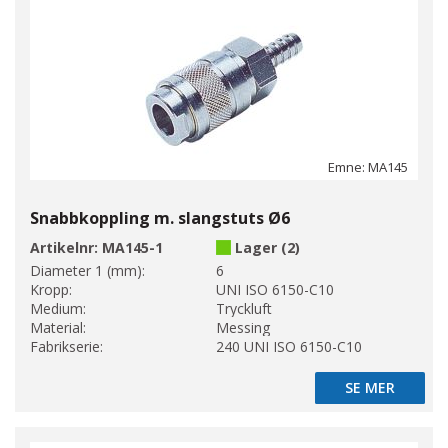
Emne: MA145
Snabbkoppling m. slangstuts Ø6
Artikelnr:
MA145-1
Lager (2)
Diameter 1 (mm):
6
Kropp:
UNI ISO 6150-C10
Medium:
Tryckluft
Material:
Messing
Fabrikserie:
240 UNI ISO 6150-C10
SE MER
SE MER