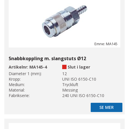
Emne: MA145
Snabbkoppling m. slangstuts Ø12
Artikelnr:
MA145-4
Slut i lager
Diameter 1 (mm):
12
Kropp:
UNI ISO 6150-C10
Medium:
Tryckluft
Material:
Messing
Fabrikserie:
240 UNI ISO 6150-C10
SE MER
SE MER