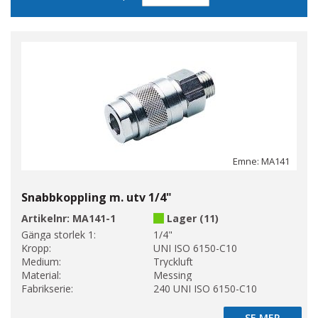
sortering
Emne: MA141
Snabbkoppling m. utv 1/4"
Artikelnr:
MA141-1
Lager (11)
Gänga storlek 1:
1/4"
Kropp:
UNI ISO 6150-C10
Medium:
Tryckluft
Material:
Messing
Fabrikserie:
240 UNI ISO 6150-C10
SE MER