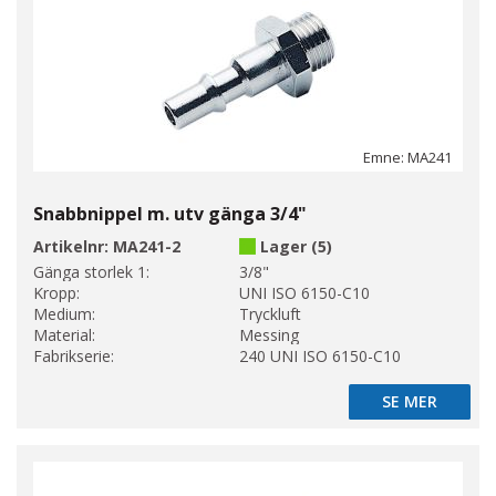
Emne: MA241
Snabbnippel m. utv gänga 3/4"
Artikelnr:
MA241-2
Lager (5)
Gänga storlek 1:
3/8"
Kropp:
UNI ISO 6150-C10
Medium:
Tryckluft
Material:
Messing
Fabrikserie:
240 UNI ISO 6150-C10
SE MER
SE MER