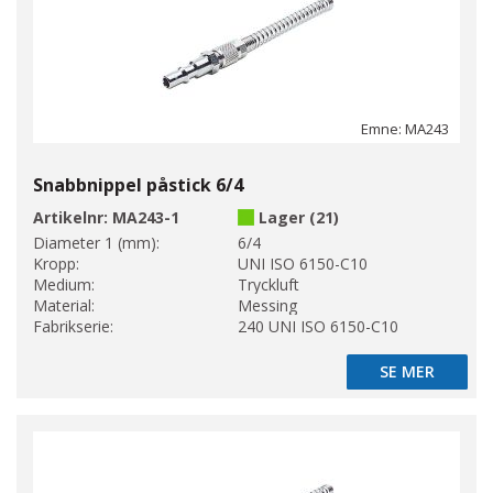
Emne: MA243
Snabbnippel påstick 6/4
Artikelnr:
MA243-1
Lager (21)
Diameter 1 (mm):
6/4
Kropp:
UNI ISO 6150-C10
Medium:
Tryckluft
Material:
Messing
Fabrikserie:
240 UNI ISO 6150-C10
SE MER
SE MER