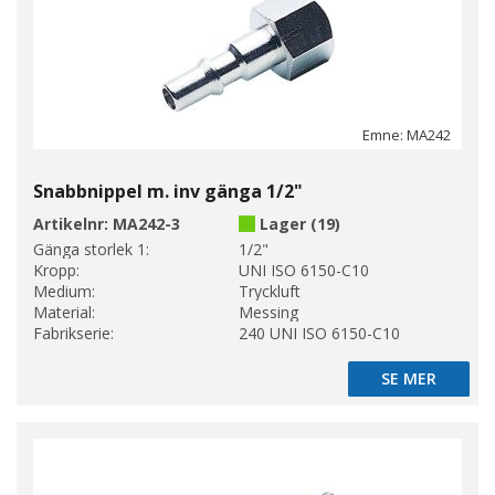
Emne: MA242
Snabbnippel m. inv gänga 1/2"
Artikelnr:
MA242-3
Lager (19)
Gänga storlek 1:
1/2"
Kropp:
UNI ISO 6150-C10
Medium:
Tryckluft
Material:
Messing
Fabrikserie:
240 UNI ISO 6150-C10
SE MER
SE MER