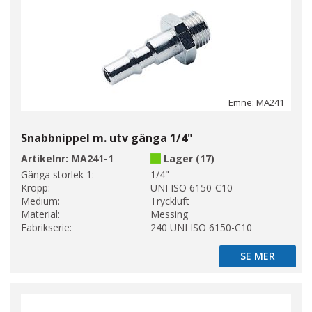
Emne: MA241
Snabbnippel m. utv gänga 1/4"
Artikelnr:
MA241-1
Lager (17)
Gänga storlek 1:
1/4"
Kropp:
UNI ISO 6150-C10
Medium:
Tryckluft
Material:
Messing
Fabrikserie:
240 UNI ISO 6150-C10
SE MER
SE MER