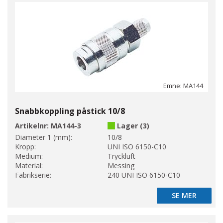
Emne: MA144
Snabbkoppling påstick 10/8
Artikelnr:
MA144-3
Lager (3)
Diameter 1 (mm):
10/8
Kropp:
UNI ISO 6150-C10
Medium:
Tryckluft
Material:
Messing
Fabrikserie:
240 UNI ISO 6150-C10
SE MER
SE MER