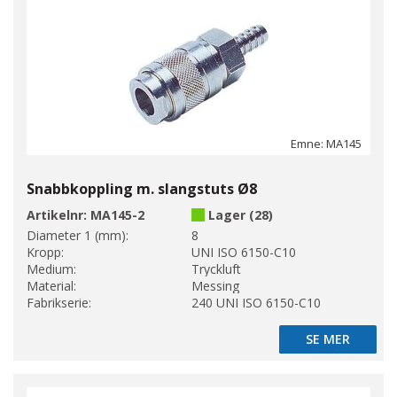
Emne: MA145
Snabbkoppling m. slangstuts Ø8
Artikelnr:
MA145-2
Lager (28)
Diameter 1 (mm):
8
Kropp:
UNI ISO 6150-C10
Medium:
Tryckluft
Material:
Messing
Fabrikserie:
240 UNI ISO 6150-C10
SE MER
SE MER