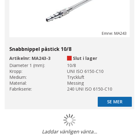
Emne: MA243
Snabbnippel påstick 10/8
Artikelnr:
MA243-3
Slut i lager
Diameter 1 (mm):
10/8
Kropp:
UNI ISO 6150-C10
Medium:
Tryckluft
Material:
Messing
Fabrikserie:
240 UNI ISO 6150-C10
SE MER
SE MER
Laddar vänligen vänta...
Page