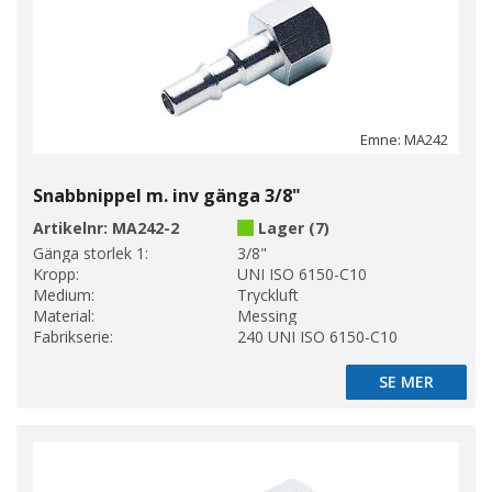
Emne: MA242
Snabbnippel m. inv gänga 3/8"
Artikelnr:
MA242-2
Lager (7)
Gänga storlek 1:
3/8"
Kropp:
UNI ISO 6150-C10
Medium:
Tryckluft
Material:
Messing
Fabrikserie:
240 UNI ISO 6150-C10
SE MER
SE MER