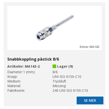
Emne: MA143
Snabbkoppling påstick 8/6
Artikelnr:
MA143-2
Lager (9)
Diameter 1 (mm):
8/6
Kropp:
UNI ISO 6150-C10
Medium:
Tryckluft
Material:
Messing
Fabrikserie:
240 UNI ISO 6150-C10
SE MER
SE MER