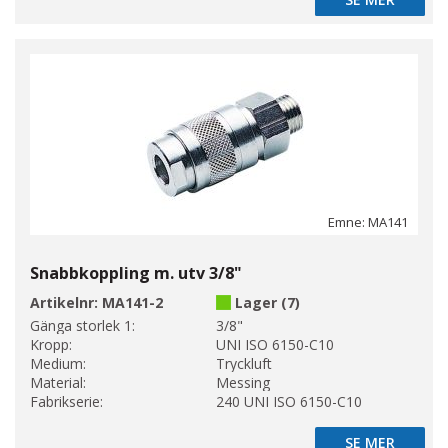
SE MER
Emne: MA141
Snabbkoppling m. utv 3/8"
Artikelnr:
MA141-2
Lager (7)
Gänga storlek 1:
3/8"
Kropp:
UNI ISO 6150-C10
Medium:
Tryckluft
Material:
Messing
Fabrikserie:
240 UNI ISO 6150-C10
SE MER
SE MER