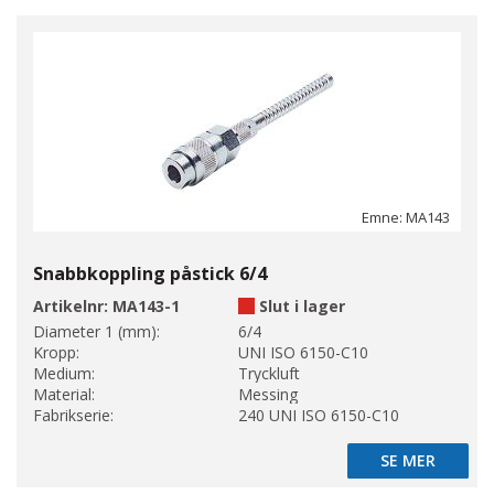
Emne: MA143
Snabbkoppling påstick 6/4
Artikelnr:
MA143-1
Slut i lager
Diameter 1 (mm):
6/4
Kropp:
UNI ISO 6150-C10
Medium:
Tryckluft
Material:
Messing
Fabrikserie:
240 UNI ISO 6150-C10
SE MER
SE MER