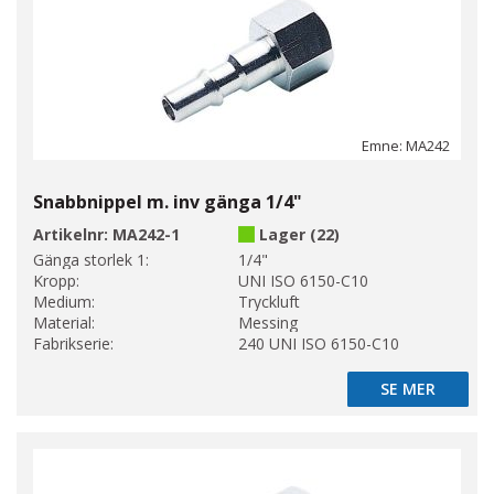
Emne: MA242
Snabbnippel m. inv gänga 1/4"
Artikelnr:
MA242-1
Lager (22)
Gänga storlek 1:
1/4"
Kropp:
UNI ISO 6150-C10
Medium:
Tryckluft
Material:
Messing
Fabrikserie:
240 UNI ISO 6150-C10
SE MER
SE MER