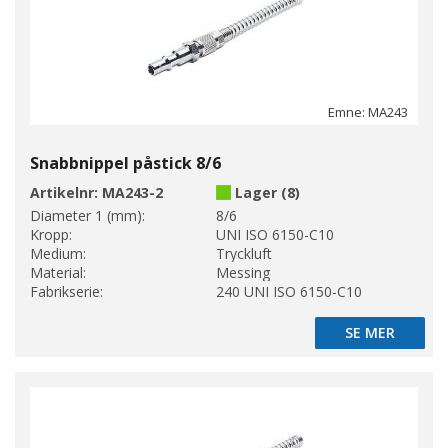
Emne: MA243
Snabbnippel påstick 8/6
Artikelnr:
MA243-2
Lager (8)
Diameter 1 (mm):
8/6
Kropp:
UNI ISO 6150-C10
Medium:
Tryckluft
Material:
Messing
Fabrikserie:
240 UNI ISO 6150-C10
SE MER
SE MER