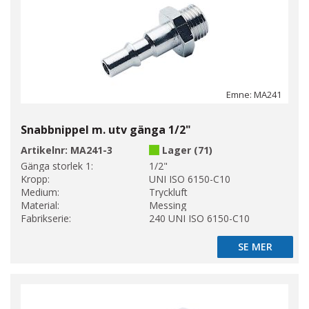
Emne: MA241
Snabbnippel m. utv gänga 1/2"
Artikelnr:
MA241-3
Lager (71)
Gänga storlek 1:
1/2"
Kropp:
UNI ISO 6150-C10
Medium:
Tryckluft
Material:
Messing
Fabrikserie:
240 UNI ISO 6150-C10
SE MER
SE MER