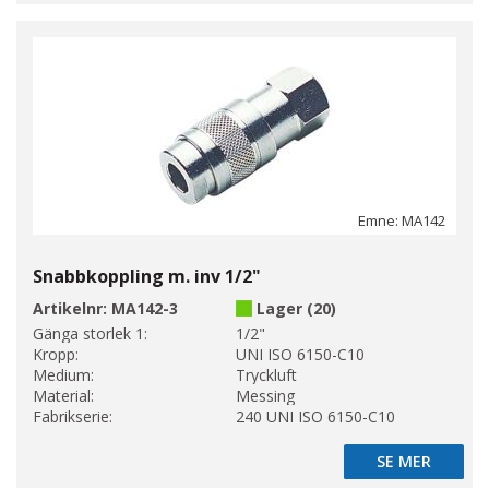
Emne: MA142
Snabbkoppling m. inv 1/2"
Artikelnr:
MA142-3
Lager (20)
Gänga storlek 1:
1/2"
Kropp:
UNI ISO 6150-C10
Medium:
Tryckluft
Material:
Messing
Fabrikserie:
240 UNI ISO 6150-C10
SE MER
SE MER