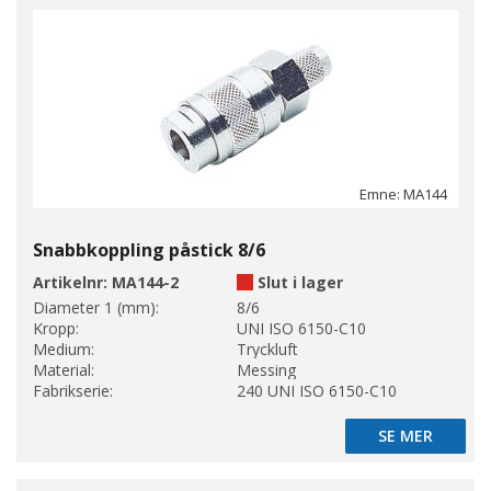
Emne: MA144
Snabbkoppling påstick 8/6
Artikelnr:
MA144-2
Slut i lager
Diameter 1 (mm):
8/6
Kropp:
UNI ISO 6150-C10
Medium:
Tryckluft
Material:
Messing
Fabrikserie:
240 UNI ISO 6150-C10
SE MER
SE MER