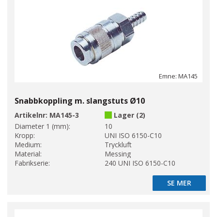
Emne: MA145
Snabbkoppling m. slangstuts Ø10
Artikelnr:
MA145-3
Lager (2)
Diameter 1 (mm):
10
Kropp:
UNI ISO 6150-C10
Medium:
Tryckluft
Material:
Messing
Fabrikserie:
240 UNI ISO 6150-C10
SE MER
SE MER