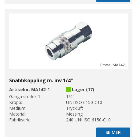
Emne: MA142
Snabbkoppling m. inv 1/4"
Artikelnr:
MA142-1
Lager (17)
Gänga storlek 1:
1/4"
Kropp:
UNI ISO 6150-C10
Medium:
Tryckluft
Material:
Messing
Fabrikserie:
240 UNI ISO 6150-C10
SE MER
SE MER