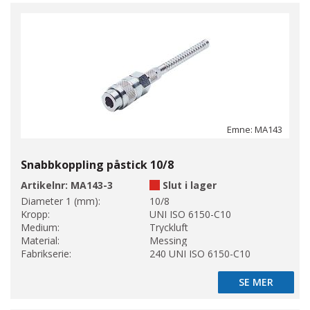
Emne: MA143
Snabbkoppling påstick 10/8
Artikelnr:
MA143-3
Slut i lager
Diameter 1 (mm):
10/8
Kropp:
UNI ISO 6150-C10
Medium:
Tryckluft
Material:
Messing
Fabrikserie:
240 UNI ISO 6150-C10
SE MER
SE MER