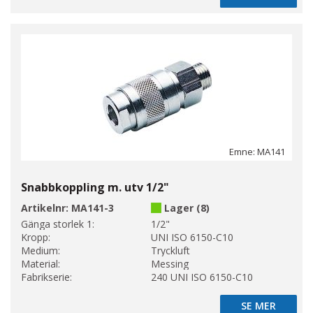
Emne: MA141
Snabbkoppling m. utv 1/2"
Artikelnr:
MA141-3
Lager (8)
Gänga storlek 1:
1/2"
Kropp:
UNI ISO 6150-C10
Medium:
Tryckluft
Material:
Messing
Fabrikserie:
240 UNI ISO 6150-C10
SE MER
SE MER