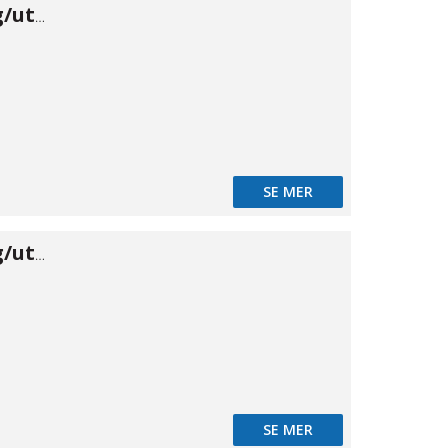
Banjo skärring/utv 22×3/4"
SE MER
Banjo skärring/utv 28×1"
SE MER