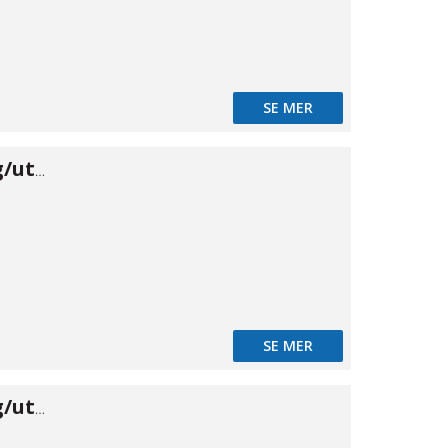
SE MER
Banjo skärring/utv 10×1/4"
SE MER
Banjo skärring/utv 12×1/4"