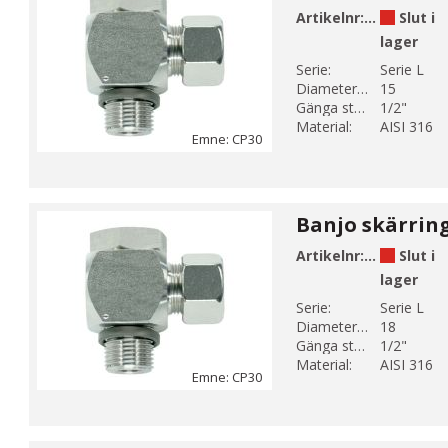
Artikelnr:
CP30-9
Slut i
lager
Serie:
Serie L
Diameter 1 (mm):
15
Gänga storlek 1:
1/2"
Material:
AISI 316
Emne: CP30
Artikelnr:
CP30-10
Slut i
lager
Serie:
Serie L
Diameter 1 (mm):
18
Gänga storlek 1:
1/2"
Material:
AISI 316
Emne: CP30