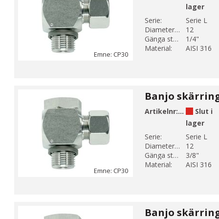
lager
Serie:
Serie L
Diameter 1 (mm):
12
Gänga storlek 1:
1/4"
Material:
AISI 316
Emne: CP30
Artikelnr:
CP30-8
Slut i
lager
Serie:
Serie L
Diameter 1 (mm):
12
Gänga storlek 1:
3/8"
Material:
AISI 316
Emne: CP30