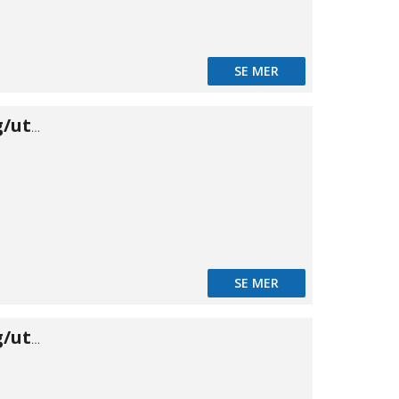
SE MER
Banjo skärring/utv 06×1/8"
SE MER
Banjo skärring/utv 08×1/4"