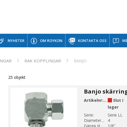
NYHETER
OM ROYKON
KONTAKTA OSS
ME
INGAR
RAK KOPPLINGAR
BANJO
25 objekt
Artikelnr:
CP30-1
Slut i
lager
Serie:
Serie LL
Diameter 1 (mm):
4
Gänga storlek 1:
1/8"