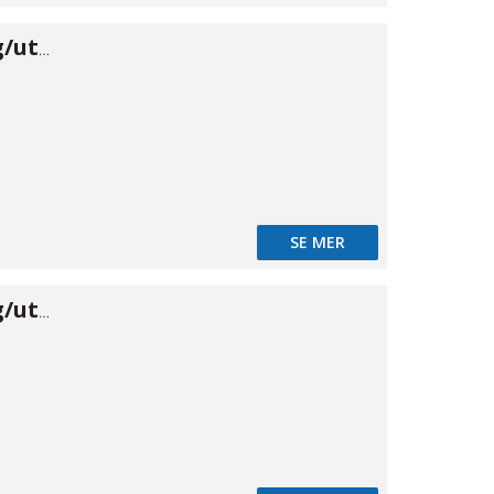
Banjo skärring/utv 35×1 1/4"
SE MER
Banjo skärring/utv 42×1 1/2"