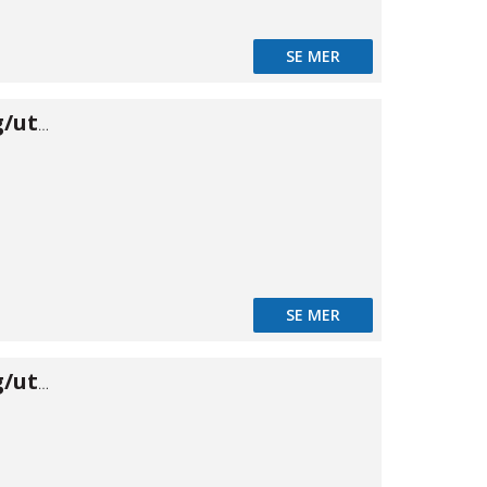
SE MER
Banjo skärring/utv 06×1/8"
SE MER
Banjo skärring/utv 08×1/8"