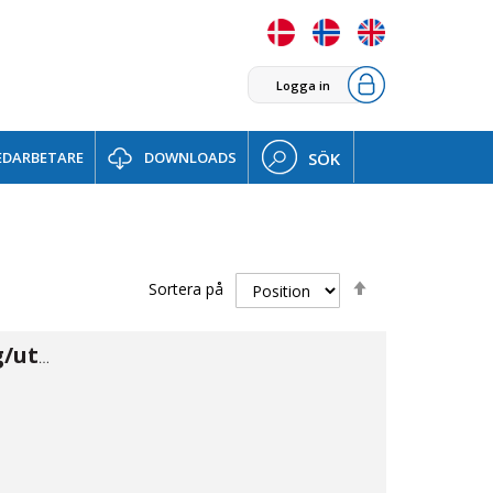
Logga in
DARBETARE
DOWNLOADS
SÖK
Sätt
Sortera på
fallande
sortering
Banjo skärring/utv 04×1/8"