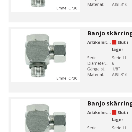
Material:
AISI 316
Emne: CP30
Artikelnr:
CP30-2
Slut i
lager
Serie:
Serie LL
Diameter 1 (mm):
6
Gänga storlek 1:
1/8"
Material:
AISI 316
Emne: CP30
Artikelnr:
CP30-3
Slut i
lager
Serie:
Serie LL