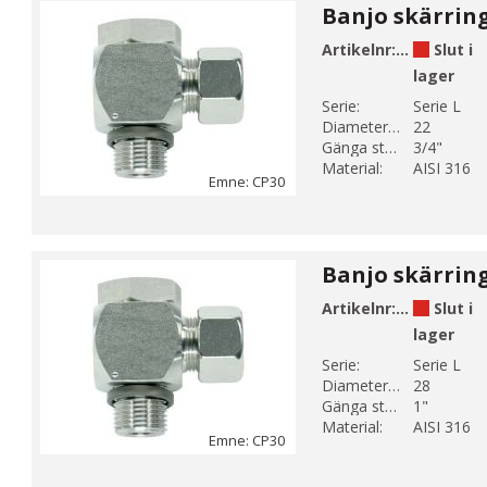
Artikelnr:
CP30-11
Slut i
lager
Serie:
Serie L
Diameter 1 (mm):
22
Gänga storlek 1:
3/4"
Material:
AISI 316
Emne: CP30
Artikelnr:
CP30-12
Slut i
lager
Serie:
Serie L
Diameter 1 (mm):
28
Gänga storlek 1:
1"
Material:
AISI 316
Emne: CP30