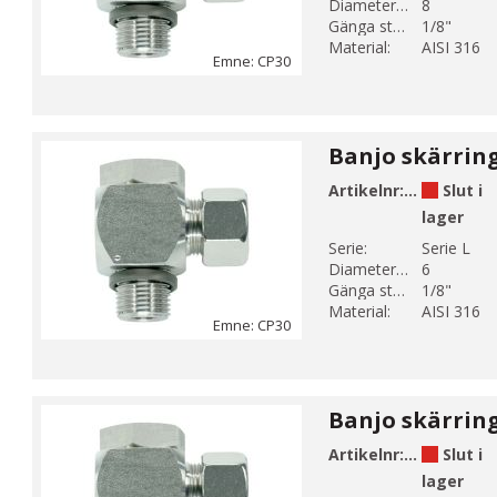
Diameter 1 (mm):
8
Gänga storlek 1:
1/8"
Material:
AISI 316
Emne: CP30
Artikelnr:
CP30-4
Slut i
lager
Serie:
Serie L
Diameter 1 (mm):
6
Gänga storlek 1:
1/8"
Material:
AISI 316
Emne: CP30
Artikelnr:
CP30-5
Slut i
lager