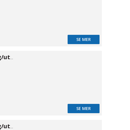
SE MER
Banjo skärring/utv 12×3/8"
SE MER
Banjo skärring/utv 15×1/2"