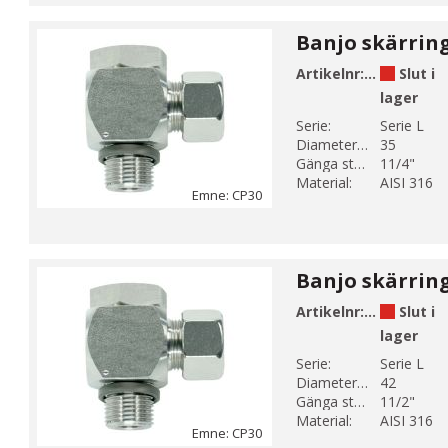
Artikelnr:
CP30-13
Slut i
lager
Serie:
Serie L
Diameter 1 (mm):
35
Gänga storlek 1:
11/4"
Material:
AISI 316
Emne: CP30
Artikelnr:
CP30-14
Slut i
lager
Serie:
Serie L
Diameter 1 (mm):
42
Gänga storlek 1:
11/2"
Material:
AISI 316
Emne: CP30