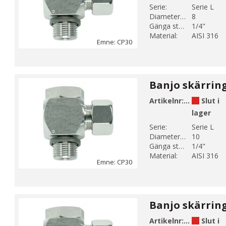
Serie:
Serie L
Diameter 1 (mm):
8
Gänga storlek 1:
1/4"
Material:
AISI 316
Emne: CP30
Artikelnr:
CP30-6
Slut i
lager
Serie:
Serie L
Diameter 1 (mm):
10
Gänga storlek 1:
1/4"
Material:
AISI 316
Emne: CP30
Artikelnr:
CP30-7
Slut i