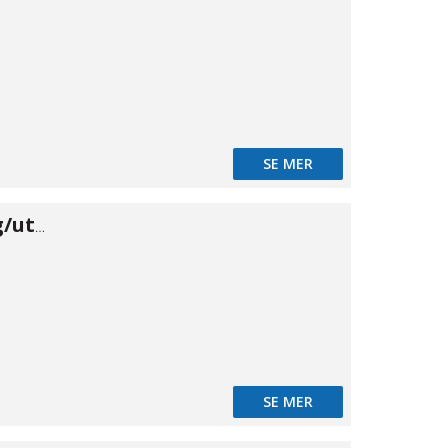
SE MER
Banjo skärring/utv 18×1/2"
SE MER