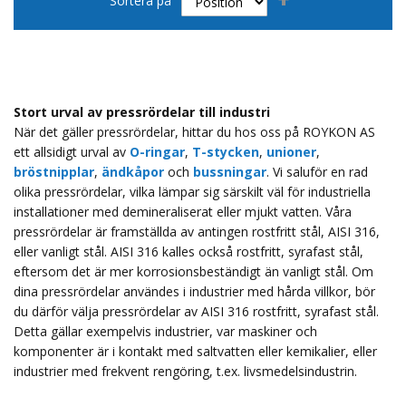
Sortera på
fallande
sortering
Stort urval av pressrördelar till industri
När det gäller pressrördelar, hittar du hos oss på ROYKON AS
ett allsidigt urval av
O-ringar
,
T-stycken
,
unioner
,
bröstnipplar
,
ändkåpor
och
bussningar
. Vi saluför en rad
olika pressrördelar, vilka lämpar sig särskilt väl för industriella
installationer med demineraliserat eller mjukt vatten. Våra
pressrördelar är framställda av antingen rostfritt stål, AISI 316,
eller vanligt stål. AISI 316 kalles också rostfritt, syrafast stål,
eftersom det är mer korrosionsbeständigt än vanligt stål. Om
dina pressrördelar användes i industrier med hårda villkor, bör
du därför välja pressrördelar av AISI 316 rostfritt, syrafast stål.
Detta gällar exempelvis industrier, var maskiner och
komponenter är i kontakt med saltvatten eller kemikalier, eller
industrier med frekvent rengöring, t.ex. livsmedelsindustrin.