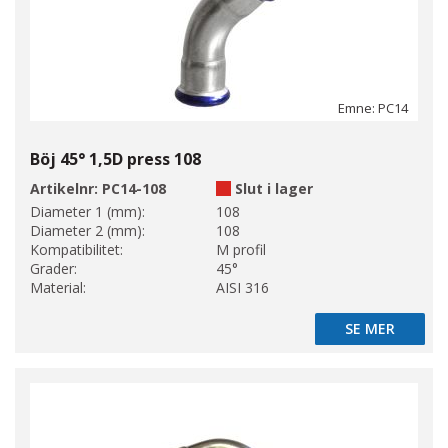
Emne: PC14
Böj 45° 1,5D press 108
Artikelnr:
PC14-108
Slut i lager
Diameter 1 (mm):
108
Diameter 2 (mm):
108
Kompatibilitet:
M profil
Grader:
45°
Material:
AISI 316
SE MER
SE MER