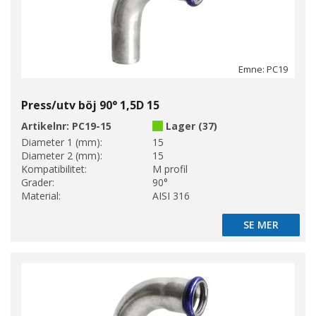
Emne: PC19
Press/utv böj 90° 1,5D 15
Artikelnr:
PC19-15
Lager (37)
Diameter 1 (mm):
15
Diameter 2 (mm):
15
Kompatibilitet:
M profil
Grader:
90°
Material:
AISI 316
SE MER
SE MER