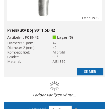
Emne: PC19
Press/utv böj 90° 1,5D 42
Artikelnr:
PC19-42
Lager (5)
Diameter 1 (mm):
42
Diameter 2 (mm):
42
Kompatibilitet:
M profil
Grader:
90°
Material:
AISI 316
SE MER
SE MER
Laddar vänligen vänta...
Page
Sätt