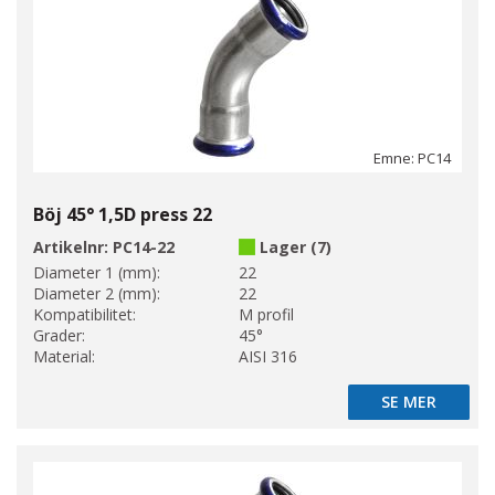
Emne: PC14
Böj 45° 1,5D press 22
Artikelnr:
PC14-22
Lager (7)
Diameter 1 (mm):
22
Diameter 2 (mm):
22
Kompatibilitet:
M profil
Grader:
45°
Material:
AISI 316
SE MER
SE MER