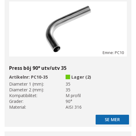
Emne: PC10
Press böj 90° utv/utv 35
Artikelnr:
PC10-35
Lager (2)
Diameter 1 (mm):
35
Diameter 2 (mm):
35
Kompatibilitet:
M profil
Grader:
90°
Material:
AISI 316
SE MER
SE MER