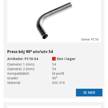
Emne: PC10
Press böj 90° utv/utv 54
Artikelnr:
PC10-54
Slut i lager
Diameter 1 (mm):
54
Diameter 2 (mm):
54
Kompatibilitet:
M profil
Grader:
90°
Material:
AISI 316
SE MER
SE MER