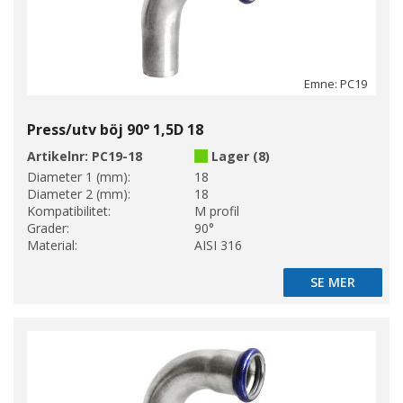
Emne: PC19
Press/utv böj 90° 1,5D 18
Artikelnr:
PC19-18
Lager (8)
Diameter 1 (mm):
18
Diameter 2 (mm):
18
Kompatibilitet:
M profil
Grader:
90°
Material:
AISI 316
SE MER
SE MER