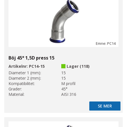
Emne: PC14
Böj 45° 1,5D press 15
Artikelnr:
PC14-15
Lager (118)
Diameter 1 (mm):
15
Diameter 2 (mm):
15
Kompatibilitet:
M profil
Grader:
45°
Material:
AISI 316
SE MER
SE MER