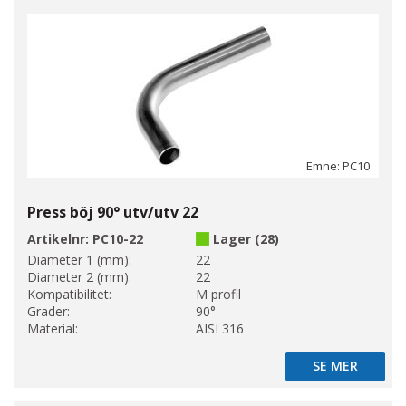
Emne: PC10
Press böj 90° utv/utv 22
Artikelnr:
PC10-22
Lager (28)
Diameter 1 (mm):
22
Diameter 2 (mm):
22
Kompatibilitet:
M profil
Grader:
90°
Material:
AISI 316
SE MER
SE MER