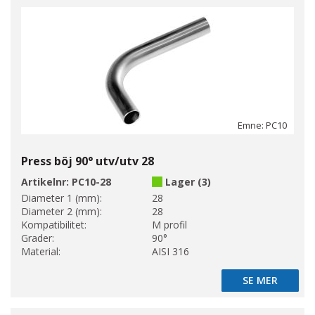
Emne: PC10
Press böj 90° utv/utv 28
Artikelnr:
PC10-28
Lager (3)
Diameter 1 (mm):
28
Diameter 2 (mm):
28
Kompatibilitet:
M profil
Grader:
90°
Material:
AISI 316
SE MER
SE MER