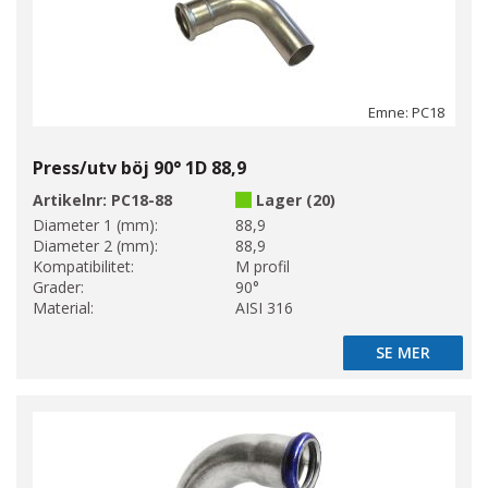
Emne: PC18
Press/utv böj 90° 1D 88,9
Artikelnr:
PC18-88
Lager (20)
Diameter 1 (mm):
88,9
Diameter 2 (mm):
88,9
Kompatibilitet:
M profil
Grader:
90°
Material:
AISI 316
SE MER
SE MER