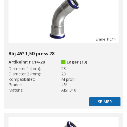
Emne: PC14
Böj 45° 1,5D press 28
Artikelnr:
PC14-28
Lager (13)
Diameter 1 (mm):
28
Diameter 2 (mm):
28
Kompatibilitet:
M profil
Grader:
45°
Material:
AISI 316
SE MER
SE MER