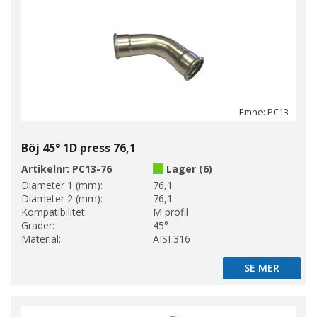
Emne: PC13
Böj 45° 1D press 76,1
Artikelnr:
PC13-76
Lager (6)
Diameter 1 (mm):
76,1
Diameter 2 (mm):
76,1
Kompatibilitet:
M profil
Grader:
45°
Material:
AISI 316
SE MER
SE MER