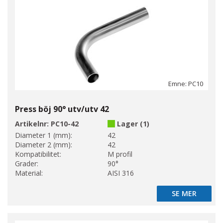
Emne: PC10
Press böj 90° utv/utv 42
Artikelnr:
PC10-42
Lager (1)
Diameter 1 (mm):
42
Diameter 2 (mm):
42
Kompatibilitet:
M profil
Grader:
90°
Material:
AISI 316
SE MER
SE MER