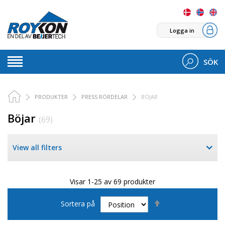
Logga in
SÖK
PRODUKTER
PRESS RÖRDELAR
BÖJAR
Böjar
(69)
View all filters
Visar 1-25 av 69 produkter
Sätt
Sortera på
fallande
sortering