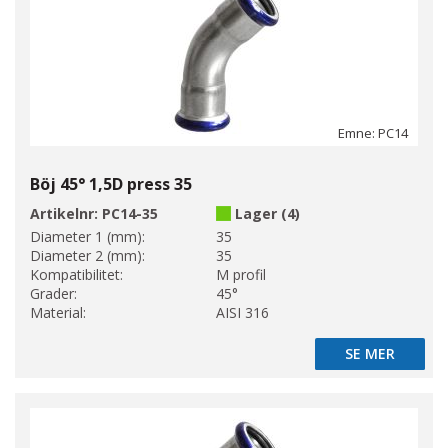
Emne: PC14
Böj 45° 1,5D press 35
Artikelnr:
PC14-35
Lager (4)
Diameter 1 (mm):
35
Diameter 2 (mm):
35
Kompatibilitet:
M profil
Grader:
45°
Material:
AISI 316
SE MER
SE MER