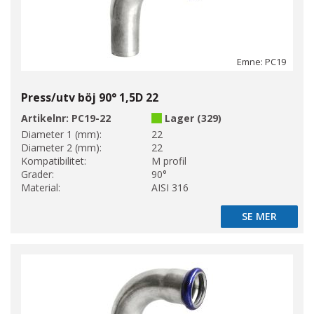
Emne: PC19
Press/utv böj 90° 1,5D 22
Artikelnr:
PC19-22
Lager (329)
Diameter 1 (mm):
22
Diameter 2 (mm):
22
Kompatibilitet:
M profil
Grader:
90°
Material:
AISI 316
SE MER
SE MER