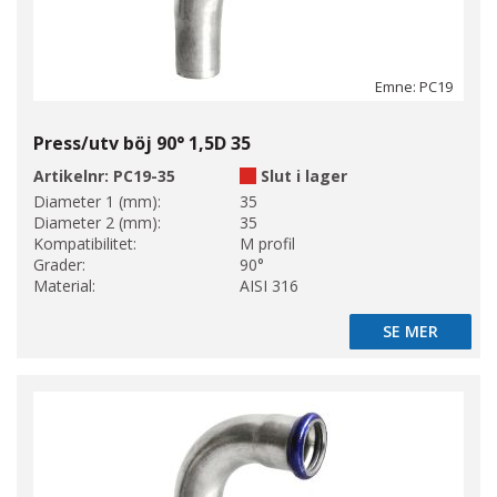
Emne: PC19
Press/utv böj 90° 1,5D 35
Artikelnr:
PC19-35
Slut i lager
Diameter 1 (mm):
35
Diameter 2 (mm):
35
Kompatibilitet:
M profil
Grader:
90°
Material:
AISI 316
SE MER
SE MER