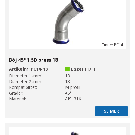
Emne: PC14
Böj 45° 1,5D press 18
Artikelnr:
PC14-18
Lager (171)
Diameter 1 (mm):
18
Diameter 2 (mm):
18
Kompatibilitet:
M profil
Grader:
45°
Material:
AISI 316
SE MER
SE MER