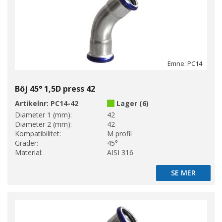
Emne: PC14
Böj 45° 1,5D press 42
Artikelnr:
PC14-42
Lager (6)
Diameter 1 (mm):
42
Diameter 2 (mm):
42
Kompatibilitet:
M profil
Grader:
45°
Material:
AISI 316
SE MER
SE MER