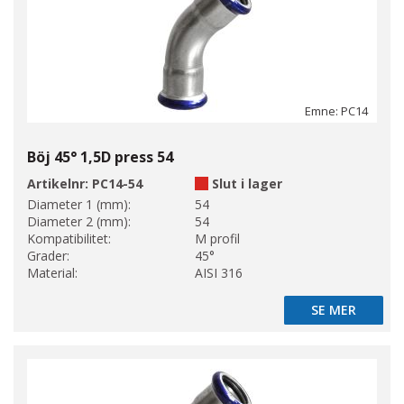
Emne: PC14
Böj 45° 1,5D press 54
Artikelnr:
PC14-54
Slut i lager
Diameter 1 (mm):
54
Diameter 2 (mm):
54
Kompatibilitet:
M profil
Grader:
45°
Material:
AISI 316
SE MER
SE MER