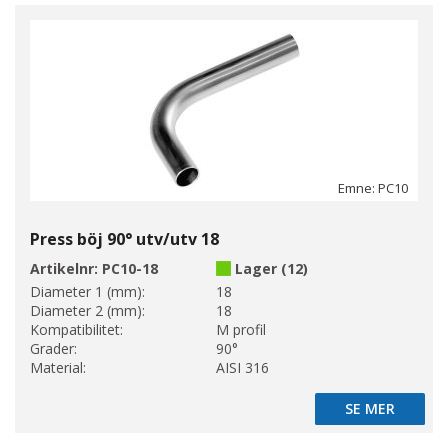
Emne: PC10
Press böj 90° utv/utv 18
Artikelnr:
PC10-18
Lager (12)
Diameter 1 (mm):
18
Diameter 2 (mm):
18
Kompatibilitet:
M profil
Grader:
90°
Material:
AISI 316
SE MER
SE MER