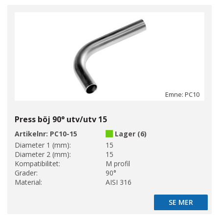
Emne: PC10
Press böj 90° utv/utv 15
Artikelnr:
PC10-15
Lager (6)
Diameter 1 (mm):
15
Diameter 2 (mm):
15
Kompatibilitet:
M profil
Grader:
90°
Material:
AISI 316
SE MER
SE MER