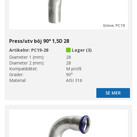
Emne: PC19
Press/utv böj 90° 1,5D 28
Artikelnr:
PC19-28
Lager (3)
Diameter 1 (mm):
28
Diameter 2 (mm):
28
Kompatibilitet:
M profil
Grader:
90°
Material:
AISI 316
SE MER
SE MER