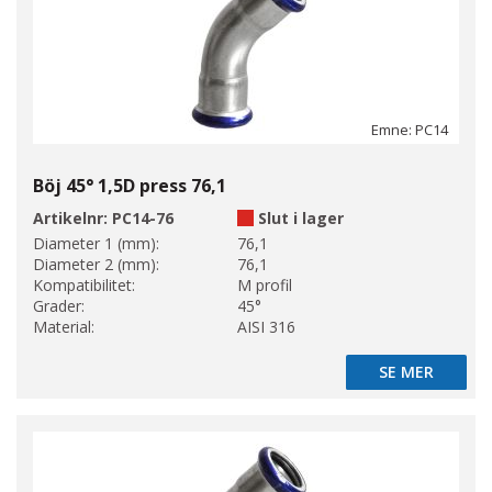
Emne: PC14
Böj 45° 1,5D press 76,1
Artikelnr:
PC14-76
Slut i lager
Diameter 1 (mm):
76,1
Diameter 2 (mm):
76,1
Kompatibilitet:
M profil
Grader:
45°
Material:
AISI 316
SE MER
SE MER