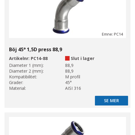
Emne: PC14
Böj 45° 1,5D press 88,9
Artikelnr:
PC14-88
Slut i lager
Diameter 1 (mm):
88,9
Diameter 2 (mm):
88,9
Kompatibilitet:
M profil
Grader:
45°
Material:
AISI 316
SE MER
SE MER