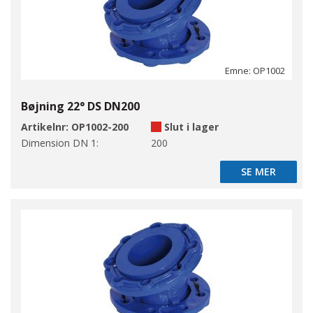
Emne: OP1002
Bøjning 22° DS DN200
Artikelnr:
OP1002-200
Slut i lager
Dimension DN 1:
200
SE MER
SE MER