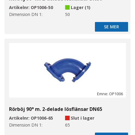
Artikelnr:
OP1006-50
Lager (1)
Dimension DN 1:
50
SE MER
SE MER
Emne: OP1006
Rörböj 90° m. 2-delade lösflänsar DN65
Artikelnr:
OP1006-65
Slut i lager
Dimension DN 1:
65