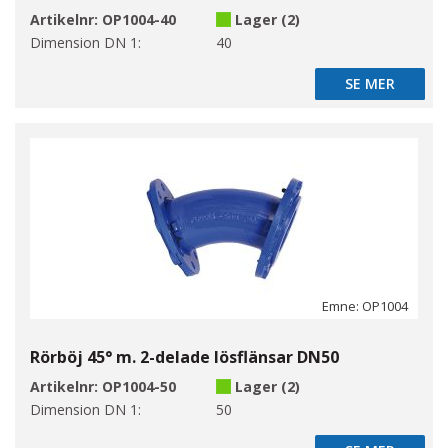
Artikelnr:
OP1004-40
Lager (2)
Dimension DN 1:
40
SE MER
SE MER
Emne: OP1004
Rörböj 45° m. 2-delade lösflänsar DN50
Artikelnr:
OP1004-50
Lager (2)
Dimension DN 1:
50