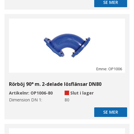
SE MER
SE MER
Emne: OP1006
Rörböj 90° m. 2-delade lösflänsar DN80
Artikelnr:
OP1006-80
Slut i lager
Dimension DN 1:
80
SE MER
SE MER