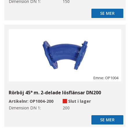
Dimension DN 1:
150
SE MER
SE MER
Emne: OP1004
Rörböj 45° m. 2-delade lösflänsar DN200
Artikelnr:
OP1004-200
Slut i lager
Dimension DN 1:
200
SE MER
SE MER