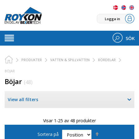
Logga in
SÖK
PRODUKTER
VATTEN & SPILLVATTEN
RÖRDELAR
BÖJAR
Böjar
(48)
View all filters
Visar 1-25 av 48 produkter
Sätt
Sortera på
fallande