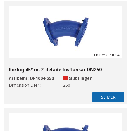
Emne: OP1004
Rörböj 45° m. 2-delade lösflänsar DN250
Artikelnr:
OP1004-250
Slut i lager
Dimension DN 1:
250
SE MER
SE MER