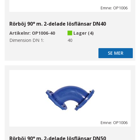
Emne: OP1006
Rörböj 90° m. 2-delade lösflänsar DN40
Artikelnr:
OP1006-40
Lager (4)
Dimension DN 1:
40
SE MER
SE MER
Emne: OP1006
Rörböj 90° m. 2-delade lösflänsar DN50