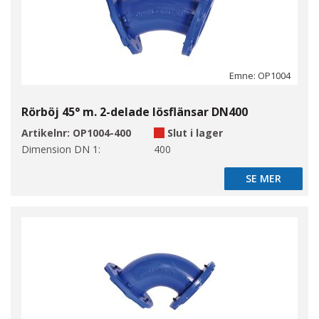
Emne: OP1004
Rörböj 45° m. 2-delade lösflänsar DN400
Artikelnr:
OP1004-400
Slut i lager
Dimension DN 1:
400
SE MER
SE MER