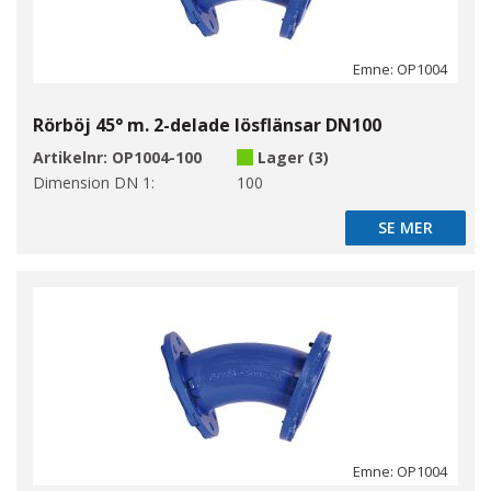
Emne: OP1004
Rörböj 45° m. 2-delade lösflänsar DN100
Artikelnr:
OP1004-100
Lager (3)
Dimension DN 1:
100
SE MER
SE MER
Emne: OP1004