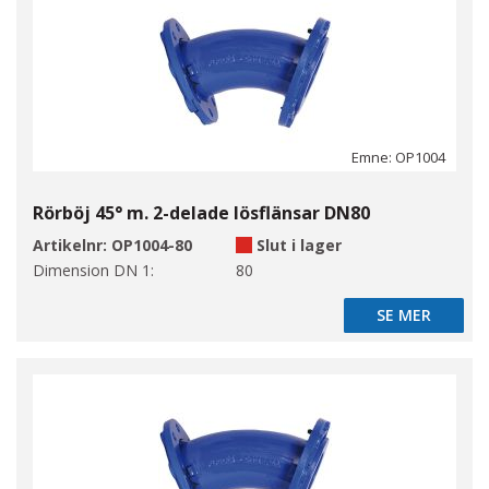
Emne: OP1004
Rörböj 45° m. 2-delade lösflänsar DN80
Artikelnr:
OP1004-80
Slut i lager
Dimension DN 1:
80
SE MER
SE MER