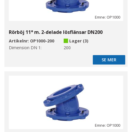
Emne: OP1000
Rörböj 11° m. 2-delade lösflänsar DN200
Artikelnr:
OP1000-200
Lager (3)
Dimension DN 1:
200
SE MER
SE MER
Emne: OP1000