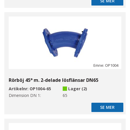
SE MER
SE MER
Emne: OP1004
Rörböj 45° m. 2-delade lösflänsar DN65
Artikelnr:
OP1004-65
Lager (2)
Dimension DN 1:
65
SE MER
SE MER