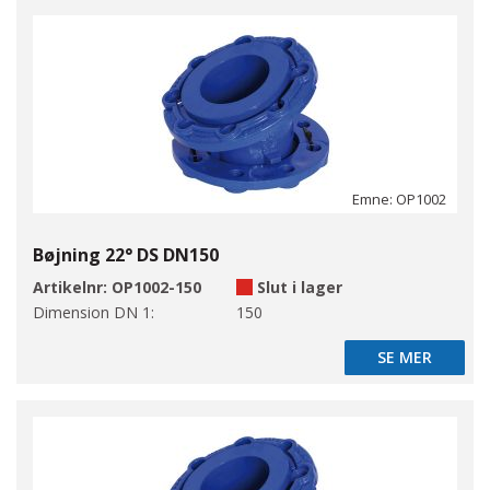
Emne: OP1002
Bøjning 22° DS DN150
Artikelnr:
OP1002-150
Slut i lager
Dimension DN 1:
150
SE MER
SE MER