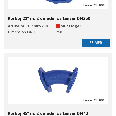
Emne: OP1002
Rörböj 22° m. 2-delade lösflänsar DN250
Artikelnr:
OP1002-250
Slut i lager
Dimension DN 1:
250
SE MER
SE MER
Emne: OP1004
Rörböj 45° m. 2-delade lösflänsar DN40