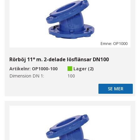
Emne: OP1000
Rörböj 11° m. 2-delade lösflänsar DN100
Artikelnr:
OP1000-100
Lager (2)
Dimension DN 1:
100
SE MER
SE MER