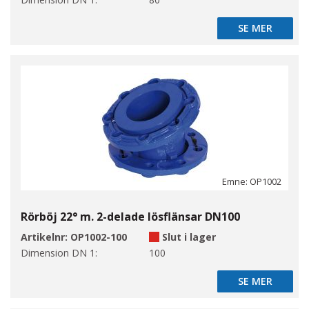
SE MER
SE MER
Emne: OP1002
Rörböj 22° m. 2-delade lösflänsar DN100
Artikelnr:
OP1002-100
Slut i lager
Dimension DN 1:
100
SE MER
SE MER