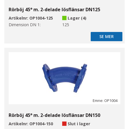
Rörböj 45° m. 2-delade lösflänsar DN125
Artikelnr:
OP1004-125
Lager (4)
Dimension DN 1:
125
SE MER
SE MER
Emne: OP1004
Rörböj 45° m. 2-delade lösflänsar DN150
Artikelnr:
OP1004-150
Slut i lager