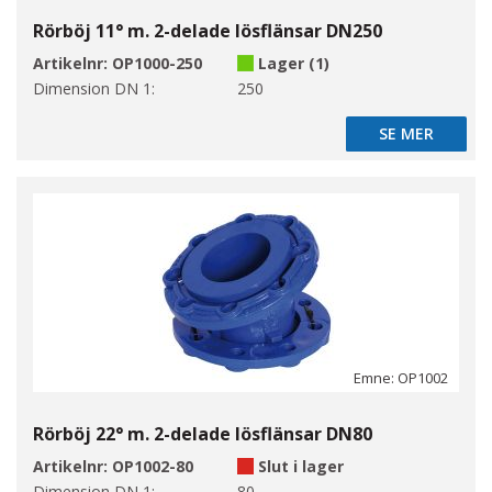
Rörböj 11° m. 2-delade lösflänsar DN250
Artikelnr:
OP1000-250
Lager (1)
Dimension DN 1:
250
SE MER
SE MER
Emne: OP1002
Rörböj 22° m. 2-delade lösflänsar DN80
Artikelnr:
OP1002-80
Slut i lager
Dimension DN 1:
80