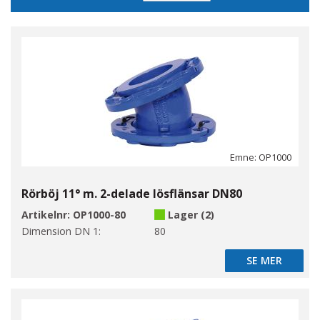
sortering
Emne: OP1000
Rörböj 11° m. 2-delade lösflänsar DN80
Artikelnr:
OP1000-80
Lager (2)
Dimension DN 1:
80
SE MER
SE MER