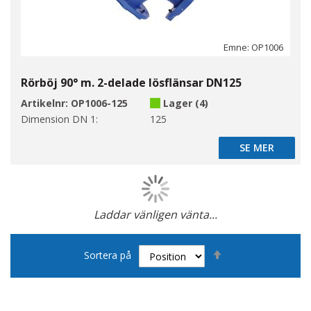
Emne: OP1006
Rörböj 90° m. 2-delade lösflänsar DN125
Artikelnr:
OP1006-125
Lager (4)
Dimension DN 1:
125
SE MER
SE MER
Laddar vänligen vänta...
Page
Sätt
Sortera på
fallande
sortering