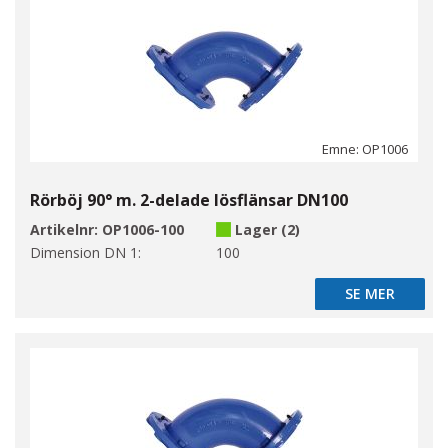
Emne: OP1006
Rörböj 90° m. 2-delade lösflänsar DN100
Artikelnr:
OP1006-100
Lager (2)
Dimension DN 1:
100
SE MER
SE MER