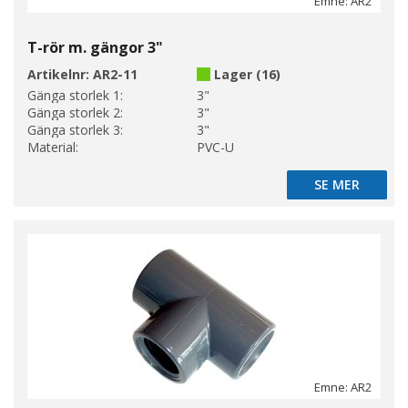
Emne: AR2
T-rör m. gängor 3"
Artikelnr:
AR2-11
Lager (16)
Gänga storlek 1:
3"
Gänga storlek 2:
3"
Gänga storlek 3:
3"
Material:
PVC-U
SE MER
SE MER
Emne: AR2