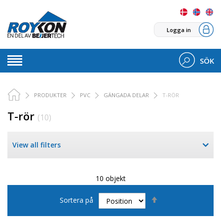
Logga in
SÖK
PRODUKTER
PVC
GÄNGADA DELAR
T-RÖR
T-rör
(10)
View all filters
10 objekt
Sätt
Sortera på
fallande
sortering