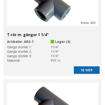
Emne: AR2
T-rör m. gängor 1 1/4"
Artikelnr:
AR2-7
Lager (3)
Gänga storlek 1:
11/4"
Gänga storlek 2:
11/4"
Gänga storlek 3:
11/4"
Material:
PVC-U
SE MER
SE MER