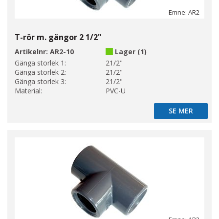
Emne: AR2
T-rör m. gängor 2 1/2"
Artikelnr:
AR2-10
Lager (1)
Gänga storlek 1:
21/2"
Gänga storlek 2:
21/2"
Gänga storlek 3:
21/2"
Material:
PVC-U
SE MER
SE MER