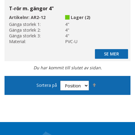
T-rör m. gängor 4"
Artikelnr:
AR2-12
Lager (2)
Gänga storlek 1:
4"
Gänga storlek 2:
4"
Gänga storlek 3:
4"
Material:
PVC-U
SE MER
SE MER
Du har kommit till slutet av sidan.
Sätt
Sortera på
fallande
sortering