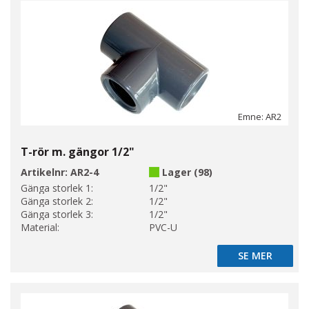
Emne: AR2
T-rör m. gängor 1/2"
Artikelnr:
AR2-4
Lager (98)
Gänga storlek 1:
1/2"
Gänga storlek 2:
1/2"
Gänga storlek 3:
1/2"
Material:
PVC-U
SE MER
SE MER