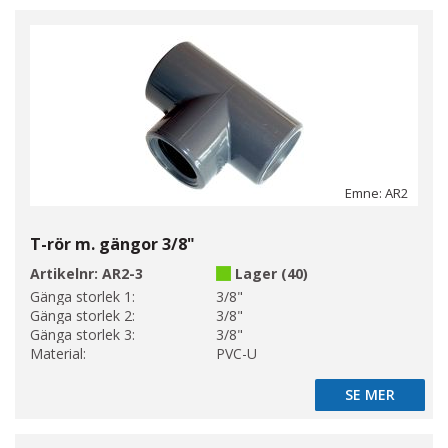
Emne: AR2
T-rör m. gängor 3/8"
Artikelnr:
AR2-3
Lager (40)
Gänga storlek 1:
3/8"
Gänga storlek 2:
3/8"
Gänga storlek 3:
3/8"
Material:
PVC-U
SE MER
SE MER