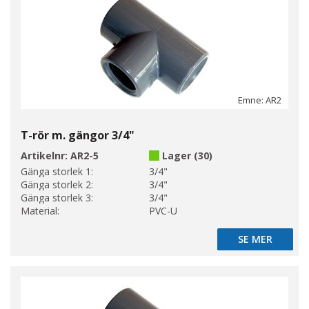
Emne: AR2
T-rör m. gängor 3/4"
Artikelnr:
AR2-5
Lager (30)
Gänga storlek 1:
3/4"
Gänga storlek 2:
3/4"
Gänga storlek 3:
3/4"
Material:
PVC-U
SE MER
SE MER