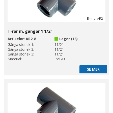
Emne: AR2
T-rör m. gängor 1 1/2"
Artikelnr:
AR2-8
Lager (18)
Gänga storlek 1:
11/2"
Gänga storlek 2:
11/2"
Gänga storlek 3:
11/2"
Material:
PVC-U
SE MER
SE MER