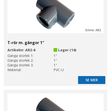
Emne: AR2
T-rör m. gängor 1"
Artikelnr:
AR2-6
Lager (14)
Gänga storlek 1:
1"
Gänga storlek 2:
1"
Gänga storlek 3:
1"
Material:
PVC-U
SE MER
SE MER