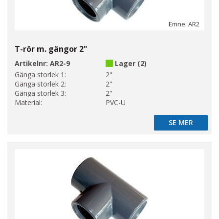
Emne: AR2
T-rör m. gängor 2"
Artikelnr:
AR2-9
Lager (2)
Gänga storlek 1:
2"
Gänga storlek 2:
2"
Gänga storlek 3:
2"
Material:
PVC-U
SE MER
SE MER