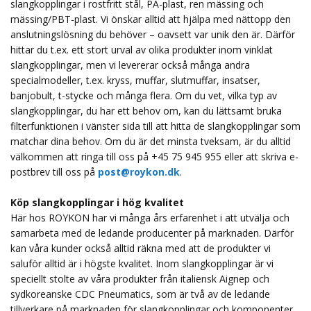
slangkopplingar i rostfritt stål, PA-plast, ren mässing och
mässing/PBT-plast. Vi önskar alltid att hjälpa med nättopp den
anslutningslösning du behöver – oavsett var unik den är. Därför
hittar du t.ex. ett stort urval av olika produkter inom vinklat
slangkopplingar, men vi levererar också många andra
specialmodeller, t.ex. kryss, muffar, slutmuffar, insatser,
banjobult, t-stycke och många flera. Om du vet, vilka typ av
slangkopplingar, du har ett behov om, kan du lättsamt bruka
filterfunktionen i vänster sida till att hitta de slangkopplingar som
matchar dina behov. Om du är det minsta tveksam, är du alltid
välkommen att ringa till oss på +45 75 945 955 eller att skriva e-
postbrev till oss på
post@roykon.dk
.
Köp slangkopplingar i hög kvalitet
Här hos ROYKON har vi många års erfarenhet i att utvälja och
samarbeta med de ledande producenter på marknaden. Därför
kan våra kunder också alltid räkna med att de produkter vi
saluför alltid är i högste kvalitet. Inom slangkopplingar är vi
speciellt stolte av våra produkter från italiensk Aignep och
sydkoreanske CDC Pneumatics, som är två av de ledande
tillverkare på marknaden för slangkopplingar och komponenter